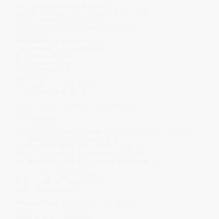
Neun Welten ruhen in seinen Zweigen,
genährt vom Feuer Muspells und dem Wasser Niflheims.
Er trägt die Balance aller Gegensätze –
und erneuert sich ewig aus seinem eigenen Samen.
Doch Yggdrasil wächst auch in uns:
Jede Wirbelsäule ist ein Weltenbaum,
jede Seele eine Wurzel,
jeder Gedanke ein Blatt,
das den Himmel berührt.
Er erinnert uns,
dass Stabilität nicht Stillstand ist,
sondern pulsierender Frieden.
„Zerstörung ist nur der Beginn neuen Wachstums.“
🌀 Frequenzsicht
Yggdrasil schwingt zwischen
432 Hz
(kosmische Harmonie, Erdresonanz)
und
963 Hz
(Einheit mit dem göttlichen Geist).
Er verbindet die vertikale Achse (Kundalini-Feuer)
mit der horizontalen Achse (Herzfeld der Menschheit).
Hier treffen Körper, Erde und Kosmos im Takt des Lebens.
Er ist die Frequenz des Gleichgewichts:
Feuer und Wasser, Himmel und Erde,
Alles im Strom der Mitte.
Frequenzformel:
Wurzel × Krone = Gleichgewicht
🕯 Resonanzpraxis – Baumatem