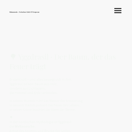
Hokamook - Zwischen Licht & Frequenz
🌳 Yggdrasil · Der Baum, der das
Feuer trägt
Er steht still – und alles bewegt sich in ihm.
Yggdrasil ist kein Baum aus Holz,
sondern aus Lichtadern,
die Himmel und Erde verbinden.
In seinen Wurzeln ruht das Wasser der Erinnerung,
in seinem Stamm pulsiert das Feuer des Lebens,
in seiner Krone leuchtet der Atem der Sterne.
🌳
In der nordischen Mythologie ist Yggdrasil
die
Weltenesche
,
Achse des Kosmos und Brücke der Götter.