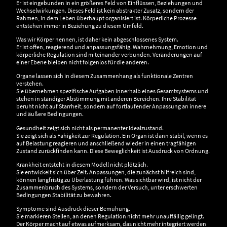
Er ist eingebunden in ein größeres Feld von Einflüssen, Beziehungen und
Wechselwirkungen. Dieses Feld ist kein abstrakter Zusatz, sondern der
Rahmen, in dem Leben überhaupt organisiert ist. Körperliche Prozesse
entstehen immer in Beziehung zu diesem Umfeld.
Was wir Körper nennen, ist daher kein abgeschlossenes System.
Er ist offen, reagierend und anpassungsfähig. Wahrnehmung, Emotion und
körperliche Regulation sind miteinander verbunden. Veränderungen auf
einer Ebene bleiben nicht folgenlos für die anderen.
Organe lassen sich in diesem Zusammenhang als funktionale Zentren
verstehen.
Sie übernehmen spezifische Aufgaben innerhalb eines Gesamtsystems und
stehen in ständiger Abstimmung mit anderen Bereichen. Ihre Stabilität
beruht nicht auf Starrheit, sondern auf fortlaufender Anpassung an innere
und äußere Bedingungen.
Gesundheit zeigt sich nicht als permanenter Idealzustand.
Sie zeigt sich als Fähigkeit zur Regulation. Ein Organ ist dann stabil, wenn es
auf Belastung reagieren und anschließend wieder in einen tragfähigen
Zustand zurückfinden kann. Diese Beweglichkeit ist Ausdruck von Ordnung.
Krankheit entsteht in diesem Modell nicht plötzlich.
Sie entwickelt sich über Zeit. Anpassungen, die zunächst hilfreich sind,
können langfristig zu Überlastung führen. Was sichtbar wird, ist nicht der
Zusammenbruch des Systems, sondern der Versuch, unter erschwerten
Bedingungen Stabilität zu bewahren.
Symptome sind Ausdruck dieser Bemühung.
Sie markieren Stellen, an denen Regulation nicht mehr unauffällig gelingt.
Der Körper macht auf etwas aufmerksam, das nicht mehr integriert werden