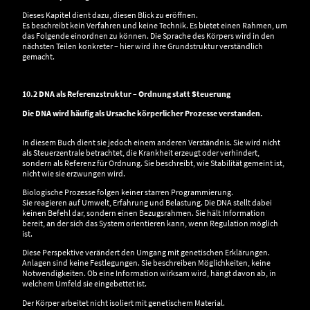
Dieses Kapitel dient dazu, diesen Blick zu eröffnen.
Es beschreibt kein Verfahren und keine Technik. Es bietet einen Rahmen, um
das Folgende einordnen zu können. Die Sprache des Körpers wird in den
nächsten Teilen konkreter – hier wird ihre Grundstruktur verständlich
gemacht.
10.2 DNA als Referenzstruktur – Ordnung statt Steuerung
Die DNA wird häufig als Ursache körperlicher Prozesse verstanden.
In diesem Buch dient sie jedoch einem anderen Verständnis. Sie wird nicht
als Steuerzentrale betrachtet, die Krankheit erzeugt oder verhindert,
sondern als Referenz für Ordnung. Sie beschreibt, wie Stabilität gemeint ist,
nicht wie sie erzwungen wird.
Biologische Prozesse folgen keiner starren Programmierung.
Sie reagieren auf Umwelt, Erfahrung und Belastung. Die DNA stellt dabei
keinen Befehl dar, sondern einen Bezugsrahmen. Sie hält Information
bereit, an der sich das System orientieren kann, wenn Regulation möglich
ist.
Diese Perspektive verändert den Umgang mit genetischen Erklärungen.
Anlagen sind keine Festlegungen. Sie beschreiben Möglichkeiten, keine
Notwendigkeiten. Ob eine Information wirksam wird, hängt davon ab, in
welchem Umfeld sie eingebettet ist.
Der Körper arbeitet nicht isoliert mit genetischem Material.