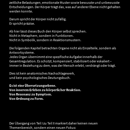
zeitliche Belastungen, emotionale Muster sowie bewusste und unbewusste
Entscheidungen. Der Körper trägt das, was auf anderer Ebene nicht gehalten
werden konnte.
Darum spricht der Körper nicht zufällig.
Er spricht präzise.
Ab hier lässt dieses Buch den Körper selbst sprechen.
Nicht in Metaphern, sondern in Funktionen.
Nicht in Symbolik, sondern in Reaktionsmustern.
Die folgenden Kapitel betrachten Organe nicht als Einzelteile, sondern als
Antwortsysteme.
Jedes Organ übernimmt eine spezifische Aufgabe innerhalb der
Gesamtregulation. Es schützt, kompensiert, stabilisiert oder eskaliert –
immer in Beziehung zu dem, was der Mensch erlebt, verdrängt oder trägt.
Dies ist kein anatomisches Nachschlagewerk,
und kein psychologisches Deutungsbuch.
Es ist eine Übersetzungsebene.
Von innerem Erleben zu körperlicher Reaktion.
Von Resonanz zu Symptom.
Von Ordnung zu Form.
Der Übergang von Teil I zu Teil II markiert daher keinen neuen
Themenbereich, sondern einen neuen Fokus: