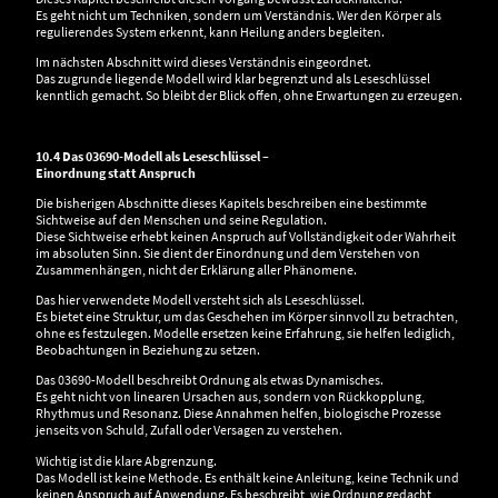
Es geht nicht um Techniken, sondern um Verständnis. Wer den Körper als
regulierendes System erkennt, kann Heilung anders begleiten.
Im nächsten Abschnitt wird dieses Verständnis eingeordnet.
Das zugrunde liegende Modell wird klar begrenzt und als Leseschlüssel
kenntlich gemacht. So bleibt der Blick offen, ohne Erwartungen zu erzeugen.
10.4 Das 03690-Modell als Leseschlüssel –
Einordnung statt Anspruch
Die bisherigen Abschnitte dieses Kapitels beschreiben eine bestimmte
Sichtweise auf den Menschen und seine Regulation.
Diese Sichtweise erhebt keinen Anspruch auf Vollständigkeit oder Wahrheit
im absoluten Sinn. Sie dient der Einordnung und dem Verstehen von
Zusammenhängen, nicht der Erklärung aller Phänomene.
Das hier verwendete Modell versteht sich als Leseschlüssel.
Es bietet eine Struktur, um das Geschehen im Körper sinnvoll zu betrachten,
ohne es festzulegen. Modelle ersetzen keine Erfahrung, sie helfen lediglich,
Beobachtungen in Beziehung zu setzen.
Das 03690-Modell beschreibt Ordnung als etwas Dynamisches.
Es geht nicht von linearen Ursachen aus, sondern von Rückkopplung,
Rhythmus und Resonanz. Diese Annahmen helfen, biologische Prozesse
jenseits von Schuld, Zufall oder Versagen zu verstehen.
Wichtig ist die klare Abgrenzung.
Das Modell ist keine Methode. Es enthält keine Anleitung, keine Technik und
keinen Anspruch auf Anwendung. Es beschreibt, wie Ordnung gedacht