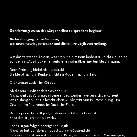
Überleitung: Wenn der Körper selbst zu sprechen beginnt
Bis hierhin ging es um Ordnung.
Um Bewusstsein, Resonanz und die innere Logik von Heilung.
Um das Verstehen dessen, was Krankheit im Kern bedeutet – nicht als Fehler,
sondern als Ausdruck einer verlorenen oder überlagerten Abstimmung.
Doch Ordnung bleibt nicht abstrakt.
Sie bleibt nicht im Denken, nicht im Modell, nicht im Feld.
Ordnung zeigt sich im Körper.
Ab diesem Punkt ändert sich der Blick.
Nicht, weil das Vorangegangene endet, sondern weil es sich verkörpert.
Was bislang als Prinzip beschrieben wurde, tritt nun in Erscheinung – im
Gewebe, im Rhythmus, im Druck, im Fluss.
Der Körper ist kein Objekt, an dem sich Ordnung beweist.
Er ist der Ort, an dem sie wirkt.
Jedes Organ folgt einer eigenen Logik.
Nicht isoliert, sondern eingebettet in ein Gesamtfeld.
Es reagiert nicht nur auf chemische Reize, sondern auf innere Spannungen,