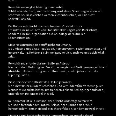
wird.
Re-Kohärenz zeigt sich häufig zuerst subtil.
Schlaf verändert sich, Wahrnehmung wird klarer, Spannungen lösen sich
schrittweise. Diese Zeichen werden leicht übersehen, weil sie nicht
spektakulär sind.
Der Körper kehrt nicht zu einem früheren Zustand zurück.
Er findet eine neue Form von Stabilität. Ordnung ist kein Rückschritt,
sondern eine Neuorganisation auf Grundlage der aktuellen
Lebenssituation.
Diese Neuorganisation betrifft nicht nur Organe.
Sie umfasst emotionale Regulation, Nervensystem, Beziehungsmuster und
innere Haltung. Kohärenz ist immer ganzheitlich, auch wenn sie sich lokal
zeigt.
Re-Kohärenz erfordert keinen äußeren Akteur.
Niemand stellt Ordnung her. Der Körper reagiert auf Bedingungen, nicht auf
Absichten. Unterstützung kann hilfreich sein, ersetzt jedoch nicht die
Eigenregulation.
Diese Perspektive entlastet den Heilungsprozess.
Sie nimmt Druck aus dem Geschehen und verhindert Überforderung. Der
Mensch muss nichts leisten, um zu heilen. Er kann Bedingungen zulassen,
unter denen Heilung möglich wird.
Re-Kohärenz ist kein Zustand, der erreicht und festgehalten wird.
Sie ist ein fortlaufender Prozess. Belastungen können sie erneut
herausfordern. Entscheidend ist nicht Perfektion, sondern Beweglichkeit.
Dieses Kapitel beschreibt diesen Vorgang bewusst zurückhaltend.