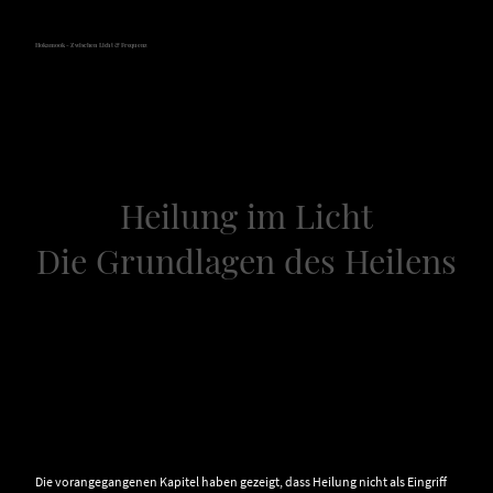
Hokamook - Zwischen Licht & Frequenz
Heilung im Licht
Die Grundlagen des Heilens
Kapitel 10 - Organische Ordnung
im Frequenzfeld –
Das 03690-Modell als
Leseschlüssel
Die vorangegangenen Kapitel haben gezeigt, dass Heilung nicht als Eingriff