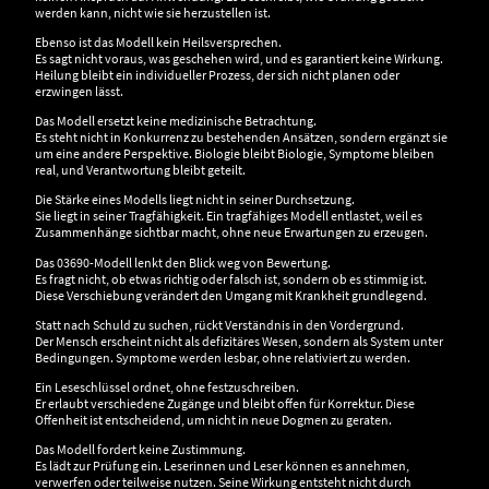
werden kann, nicht wie sie herzustellen ist.
Ebenso ist das Modell kein Heilsversprechen.
Es sagt nicht voraus, was geschehen wird, und es garantiert keine Wirkung.
Heilung bleibt ein individueller Prozess, der sich nicht planen oder
erzwingen lässt.
Das Modell ersetzt keine medizinische Betrachtung.
Es steht nicht in Konkurrenz zu bestehenden Ansätzen, sondern ergänzt sie
um eine andere Perspektive. Biologie bleibt Biologie, Symptome bleiben
real, und Verantwortung bleibt geteilt.
Die Stärke eines Modells liegt nicht in seiner Durchsetzung.
Sie liegt in seiner Tragfähigkeit. Ein tragfähiges Modell entlastet, weil es
Zusammenhänge sichtbar macht, ohne neue Erwartungen zu erzeugen.
Das 03690-Modell lenkt den Blick weg von Bewertung.
Es fragt nicht, ob etwas richtig oder falsch ist, sondern ob es stimmig ist.
Diese Verschiebung verändert den Umgang mit Krankheit grundlegend.
Statt nach Schuld zu suchen, rückt Verständnis in den Vordergrund.
Der Mensch erscheint nicht als defizitäres Wesen, sondern als System unter
Bedingungen. Symptome werden lesbar, ohne relativiert zu werden.
Ein Leseschlüssel ordnet, ohne festzuschreiben.
Er erlaubt verschiedene Zugänge und bleibt offen für Korrektur. Diese
Offenheit ist entscheidend, um nicht in neue Dogmen zu geraten.
Das Modell fordert keine Zustimmung.
Es lädt zur Prüfung ein. Leserinnen und Leser können es annehmen,
verwerfen oder teilweise nutzen. Seine Wirkung entsteht nicht durch