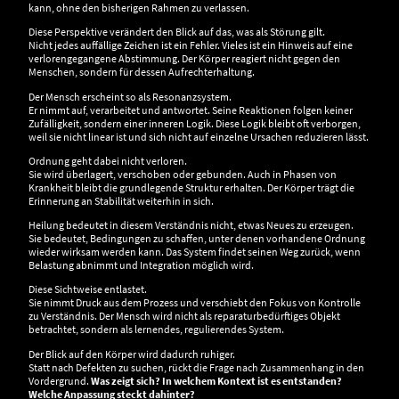
kann, ohne den bisherigen Rahmen zu verlassen.
Diese Perspektive verändert den Blick auf das, was als Störung gilt.
Nicht jedes auffällige Zeichen ist ein Fehler. Vieles ist ein Hinweis auf eine
verlorengegangene Abstimmung. Der Körper reagiert nicht gegen den
Menschen, sondern für dessen Aufrechterhaltung.
Der Mensch erscheint so als Resonanzsystem.
Er nimmt auf, verarbeitet und antwortet. Seine Reaktionen folgen keiner
Zufälligkeit, sondern einer inneren Logik. Diese Logik bleibt oft verborgen,
weil sie nicht linear ist und sich nicht auf einzelne Ursachen reduzieren lässt.
Ordnung geht dabei nicht verloren.
Sie wird überlagert, verschoben oder gebunden. Auch in Phasen von
Krankheit bleibt die grundlegende Struktur erhalten. Der Körper trägt die
Erinnerung an Stabilität weiterhin in sich.
Heilung bedeutet in diesem Verständnis nicht, etwas Neues zu erzeugen.
Sie bedeutet, Bedingungen zu schaffen, unter denen vorhandene Ordnung
wieder wirksam werden kann. Das System findet seinen Weg zurück, wenn
Belastung abnimmt und Integration möglich wird.
Diese Sichtweise entlastet.
Sie nimmt Druck aus dem Prozess und verschiebt den Fokus von Kontrolle
zu Verständnis. Der Mensch wird nicht als reparaturbedürftiges Objekt
betrachtet, sondern als lernendes, regulierendes System.
Der Blick auf den Körper wird dadurch ruhiger.
Statt nach Defekten zu suchen, rückt die Frage nach Zusammenhang in den
Vordergrund.
Was zeigt sich? In welchem Kontext ist es entstanden?
Welche Anpassung steckt dahinter?