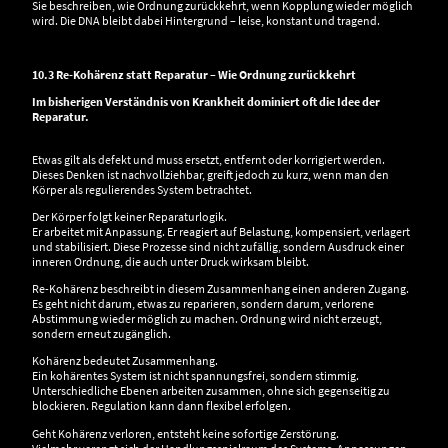
Sie beschreiben, wie Ordnung zurückkehrt, wenn Kopplung wieder möglich
wird. Die DNA bleibt dabei Hintergrund – leise, konstant und tragend.
10.3 Re-Kohärenz statt Reparatur – Wie Ordnung zurückkehrt
Im bisherigen Verständnis von Krankheit dominiert oft die Idee der
Reparatur.
Etwas gilt als defekt und muss ersetzt, entfernt oder korrigiert werden.
Dieses Denken ist nachvollziehbar, greift jedoch zu kurz, wenn man den
Körper als regulierendes System betrachtet.
Der Körper folgt keiner Reparaturlogik.
Er arbeitet mit Anpassung. Er reagiert auf Belastung, kompensiert, verlagert
und stabilisiert. Diese Prozesse sind nicht zufällig, sondern Ausdruck einer
inneren Ordnung, die auch unter Druck wirksam bleibt.
Re-Kohärenz beschreibt in diesem Zusammenhang einen anderen Zugang.
Es geht nicht darum, etwas zu reparieren, sondern darum, verlorene
Abstimmung wieder möglich zu machen. Ordnung wird nicht erzeugt,
sondern erneut zugänglich.
Kohärenz bedeutet Zusammenhang.
Ein kohärentes System ist nicht spannungsfrei, sondern stimmig.
Unterschiedliche Ebenen arbeiten zusammen, ohne sich gegenseitig zu
blockieren. Regulation kann dann flexibel erfolgen.
Geht Kohärenz verloren, entsteht keine sofortige Zerstörung.