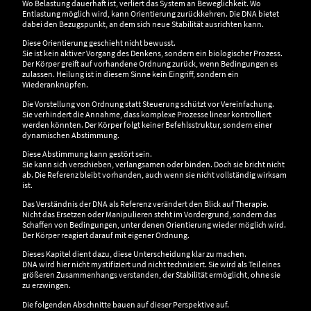
Wo Belastung dauerhaft ist, verliert das System an Beweglichkeit. Wo
Entlastung möglich wird, kann Orientierung zurückkehren. Die DNA bietet
dabei den Bezugspunkt, an dem sich neue Stabilität ausrichten kann.
Diese Orientierung geschieht nicht bewusst.
Sie ist kein aktiver Vorgang des Denkens, sondern ein biologischer Prozess.
Der Körper greift auf vorhandene Ordnung zurück, wenn Bedingungen es
zulassen. Heilung ist in diesem Sinne kein Eingriff, sondern ein
Wiederanknüpfen.
Die Vorstellung von Ordnung statt Steuerung schützt vor Vereinfachung.
Sie verhindert die Annahme, dass komplexe Prozesse linear kontrolliert
werden könnten. Der Körper folgt keiner Befehlsstruktur, sondern einer
dynamischen Abstimmung.
Diese Abstimmung kann gestört sein.
Sie kann sich verschieben, verlangsamen oder binden. Doch sie bricht nicht
ab. Die Referenz bleibt vorhanden, auch wenn sie nicht vollständig wirksam
ist.
Das Verständnis der DNA als Referenz verändert den Blick auf Therapie.
Nicht das Ersetzen oder Manipulieren steht im Vordergrund, sondern das
Schaffen von Bedingungen, unter denen Orientierung wieder möglich wird.
Der Körper reagiert darauf mit eigener Ordnung.
Dieses Kapitel dient dazu, diese Unterscheidung klar zu machen.
DNA wird hier nicht mystifiziert und nicht technisiert. Sie wird als Teil eines
größeren Zusammenhangs verstanden, der Stabilität ermöglicht, ohne sie
zu erzwingen.
Die folgenden Abschnitte bauen auf dieser Perspektive auf.