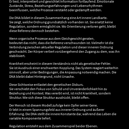
Er liest, interpretiert und gewichtet Information fortlaufend. Emotionale
Zustände, Stress, Beziehungserfahrungen und Lebensrhythmen
beeinflussen, welche Prozesse verstärkt oder gedämpft werden.
Die DNA bildet in diesem Zusammenhang eine Art innere Landkarte.
Sie zeigt, welche Ordnung grundsätzlich vorhanden ist. Sie ersetzt keine
Regulation, sondern ermöglicht sie. Wo Orientierung verloren geht, bleibt
diese Referenz dennoch bestehen.
Wenn organische Prozesse aus dem Gleichgewicht geraten,
bedeutet das nicht, dass die Referenz verschwunden ist. Vielmehr ist die
Verbindung zwischen aktueller Regulation und dieser inneren Ordnung
geschwächt. Der Körper verliert vorübergehend den Zugang zu dem, was ihn
stabilisiert.
Krankheit erscheint in diesem Verständnis nicht als genetischer Fehler.
Sie ist Ausdruck einer erschwerten Kopplung. Das System reagiert weiterhin
sinnvoll, aber unter Bedingungen, die Anpassung notwendig machen. Die
DNA bleibt dabei Hintergrund, nicht Ursache.
Diese Sichtweise entlastet den genetischen Diskurs.
Sie verschiebt den Fokus von Schuld und Unveränderlichkeit hin zu
Beziehung und Kontext. Was vererbt wird, ist nicht Krankheit, sondern
Struktur. Wie sich diese Struktur ausdrückt, bleibt offen.
Der Mensch ist diesem Modell zufolge kein Opfer seiner Gene.
Er lebt in einem Spannungsfeld aus innerer Ordnung und äußerer
Erfahrung. Die DNA stellt die innere Konstante dar, während das Leben die
variable Komponente liefert.
Regulation entsteht aus dem Zusammenspiel beider Ebenen.