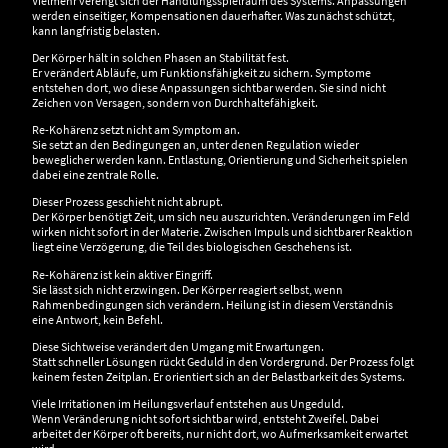
Vielmehr verengt sich der Handlungsspielraum des Systems. Anpassungen
werden einseitiger, Kompensationen dauerhafter. Was zunächst schützt,
kann langfristig belasten.
Der Körper hält in solchen Phasen an Stabilität fest.
Er verändert Abläufe, um Funktionsfähigkeit zu sichern. Symptome
entstehen dort, wo diese Anpassungen sichtbar werden. Sie sind nicht
Zeichen von Versagen, sondern von Durchhaltefähigkeit.
Re-Kohärenz setzt nicht am Symptom an.
Sie setzt an den Bedingungen an, unter denen Regulation wieder
beweglicher werden kann. Entlastung, Orientierung und Sicherheit spielen
dabei eine zentrale Rolle.
Dieser Prozess geschieht nicht abrupt.
Der Körper benötigt Zeit, um sich neu auszurichten. Veränderungen im Feld
wirken nicht sofort in der Materie. Zwischen Impuls und sichtbarer Reaktion
liegt eine Verzögerung, die Teil des biologischen Geschehens ist.
Re-Kohärenz ist kein aktiver Eingriff.
Sie lässt sich nicht erzwingen. Der Körper reagiert selbst, wenn
Rahmenbedingungen sich verändern. Heilung ist in diesem Verständnis
eine Antwort, kein Befehl.
Diese Sichtweise verändert den Umgang mit Erwartungen.
Statt schneller Lösungen rückt Geduld in den Vordergrund. Der Prozess folgt
keinem festen Zeitplan. Er orientiert sich an der Belastbarkeit des Systems.
Viele Irritationen im Heilungsverlauf entstehen aus Ungeduld.
Wenn Veränderung nicht sofort sichtbar wird, entsteht Zweifel. Dabei
arbeitet der Körper oft bereits, nur nicht dort, wo Aufmerksamkeit erwartet