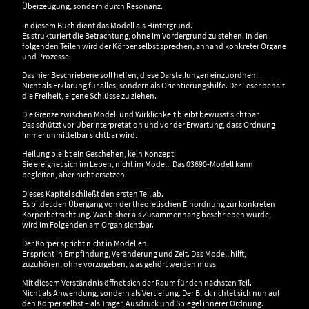
Überzeugung, sondern durch Resonanz.
In diesem Buch dient das Modell als Hintergrund.
Es strukturiert die Betrachtung, ohne im Vordergrund zu stehen. In den
folgenden Teilen wird der Körper selbst sprechen, anhand konkreter Organe
und Prozesse.
Das hier Beschriebene soll helfen, diese Darstellungen einzuordnen.
Nicht als Erklärung für alles, sondern als Orientierungshilfe. Der Leser behält
die Freiheit, eigene Schlüsse zu ziehen.
Die Grenze zwischen Modell und Wirklichkeit bleibt bewusst sichtbar.
Das schützt vor Überinterpretation und vor der Erwartung, dass Ordnung
immer unmittelbar sichtbar wird.
Heilung bleibt ein Geschehen, kein Konzept.
Sie ereignet sich im Leben, nicht im Modell. Das 03690-Modell kann
begleiten, aber nicht ersetzen.
Dieses Kapitel schließt den ersten Teil ab.
Es bildet den Übergang von der theoretischen Einordnung zur konkreten
Körperbetrachtung. Was bisher als Zusammenhang beschrieben wurde,
wird im Folgenden am Organ sichtbar.
Der Körper spricht nicht in Modellen.
Er spricht in Empfindung, Veränderung und Zeit. Das Modell hilft,
zuzuhören, ohne vorzugeben, was gehört werden muss.
Mit diesem Verständnis öffnet sich der Raum für den nächsten Teil.
Nicht als Anwendung, sondern als Vertiefung. Der Blick richtet sich nun auf
den Körper selbst – als Träger, Ausdruck und Spiegel innerer Ordnung.