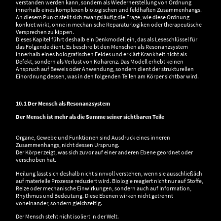
verstanden werden kann, sondern als Wiederherstellung von Ordnung
innerhalb eines komplexen biologischen und feldhaften Zusammenhangs.
An diesem Punkt stellt sich zwangsläufig die Frage, wie diese Ordnung
konkret wirkt, ohne in mechanische Reparaturlogiken oder therapeutische
Versprechen zu kippen.
Dieses Kapitel führt deshalb ein Denkmodell ein, das als Leseschlüssel für
das Folgende dient. Es beschreibt den Menschen als Resonanzsystem
innerhalb eines holografischen Feldes und erklärt Krankheit nicht als
Defekt, sondern als Verlust von Kohärenz. Das Modell erhebt keinen
Anspruch auf Beweis oder Anwendung, sondern dient der strukturellen
Einordnung dessen, was in den folgenden Teilen am Körper sichtbar wird.
10.1 Der Mensch als Resonanzsystem
Der Mensch ist mehr als die Summe seiner sichtbaren Teile
Organe, Gewebe und Funktionen sind Ausdruck eines inneren
Zusammenhangs, nicht dessen Ursprung.
Der Körper zeigt, was sich zuvor auf einer anderen Ebene geordnet oder
verschoben hat.
Heilung lässt sich deshalb nicht sinnvoll verstehen, wenn sie ausschließlich
auf materielle Prozesse reduziert wird. Biologie reagiert nicht nur auf Stoffe,
Reize oder mechanische Einwirkungen, sondern auch auf Information,
Rhythmus und Bedeutung. Diese Ebenen wirken nicht getrennt
voneinander, sondern gleichzeitig.
Der Mensch steht nicht isoliert in der Welt.