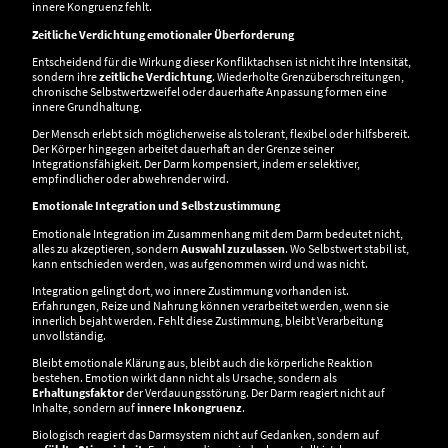
innere Kongruenz fehlt.
Zeitliche Verdichtung emotionaler Überforderung
Entscheidend für die Wirkung dieser Konfliktachsen ist nicht ihre Intensität,
sondern ihre
zeitliche Verdichtung
. Wiederholte Grenzüberschreitungen,
chronische Selbstwertzweifel oder dauerhafte Anpassung formen eine
innere Grundhaltung.
Der Mensch erlebt sich möglicherweise als tolerant, flexibel oder hilfsbereit.
Der Körper hingegen arbeitet dauerhaft an der Grenze seiner
Integrationsfähigkeit. Der Darm kompensiert, indem er selektiver,
empfindlicher oder abwehrender wird.
Emotionale Integration und Selbstzustimmung
Emotionale Integration im Zusammenhang mit dem Darm bedeutet nicht,
alles zu akzeptieren, sondern
Auswahl zuzulassen
. Wo Selbstwert stabil ist,
kann entschieden werden, was aufgenommen wird und was nicht.
Integration gelingt dort, wo innere Zustimmung vorhanden ist.
Erfahrungen, Reize und Nahrung können verarbeitet werden, wenn sie
innerlich bejaht werden. Fehlt diese Zustimmung, bleibt Verarbeitung
unvollständig.
Bleibt emotionale Klärung aus, bleibt auch die körperliche Reaktion
bestehen. Emotion wirkt dann nicht als Ursache, sondern als
Erhaltungsfaktor
der Verdauungsstörung. Der Darm reagiert nicht auf
Inhalte, sondern auf
innere Inkongruenz
.
Biologisch reagiert das Darmsystem nicht auf Gedanken, sondern auf