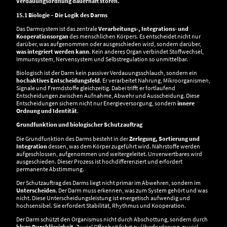
Verdauungsordnung dauerhaft stören.
15.1 Biologie – Die Logik des Darms
Das Darmsystem ist das zentrale
Verarbeitungs-, Integrations- und
Kooperationsorgan
des menschlichen Körpers. Es entscheidet nicht nur
darüber, was aufgenommen oder ausgeschieden wird, sondern darüber,
was integriert werden kann
. Kein anderes Organ verbindet Stoffwechsel,
Immunsystem, Nervensystem und Selbstregulation so unmittelbar.
Biologisch ist der Darm kein passiver Verdauungsschlauch, sondern ein
hochaktives Entscheidungsfeld
. Er verarbeitet Nahrung, Mikroorganismen,
Signale und Fremdstoffe gleichzeitig. Dabei trifft er fortlaufend
Entscheidungen zwischen Aufnahme, Abwehr und Ausscheidung. Diese
Entscheidungen sichern nicht nur Energieversorgung, sondern
innere
Ordnung und Identität
.
Grundfunktion und biologischer Schutzauftrag
Die Grundfunktion des Darms besteht in der
Zerlegung, Sortierung und
Integration
dessen, was dem Körper zugeführt wird. Nährstoffe werden
aufgeschlossen, aufgenommen und weitergeleitet. Unverwertbares wird
ausgeschieden. Dieser Prozess ist hochdifferenziert und erfordert
permanente Abstimmung.
Der Schutzauftrag des Darms liegt nicht primär im Abwehren, sondern im
Unterscheiden
. Der Darm muss erkennen, was zum System gehört und was
nicht. Diese Unterscheidungsleistung ist energetisch aufwendig und
hochsensibel. Sie erfordert Stabilität, Rhythmus und Kooperation.
Der Darm schützt den Organismus nicht durch Abschottung, sondern durch
kluge Durchlässigkeit
. Zu viel Offenheit führt zu Überforderung, zu viel