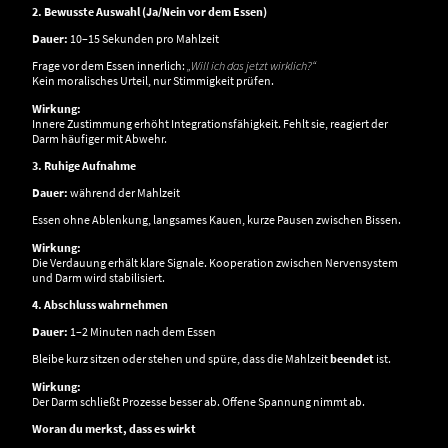
2. Bewusste Auswahl (Ja/Nein vor dem Essen)
Dauer:
10–15 Sekunden pro Mahlzeit
Frage vor dem Essen innerlich:
„Will ich das jetzt wirklich?“
Kein moralisches Urteil, nur Stimmigkeit prüfen.
Wirkung:
Innere Zustimmung erhöht Integrationsfähigkeit. Fehlt sie, reagiert der
Darm häufiger mit Abwehr.
3. Ruhige Aufnahme
Dauer:
während der Mahlzeit
Essen ohne Ablenkung, langsames Kauen, kurze Pausen zwischen Bissen.
Wirkung:
Die Verdauung erhält klare Signale. Kooperation zwischen Nervensystem
und Darm wird stabilisiert.
4. Abschluss wahrnehmen
Dauer:
1–2 Minuten nach dem Essen
Bleibe kurz sitzen oder stehen und spüre, dass die Mahlzeit
beendet
ist.
Wirkung:
Der Darm schließt Prozesse besser ab. Offene Spannung nimmt ab.
Woran du merkst, dass es wirkt