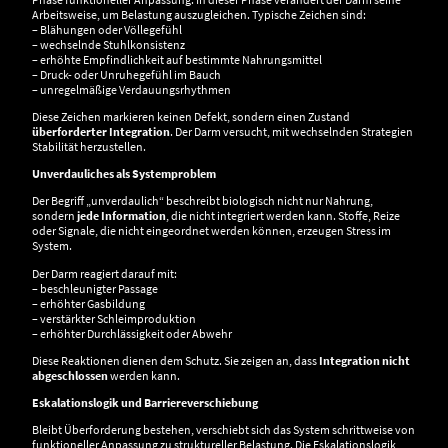
Arbeitsweise, um Belastung auszugleichen. Typische Zeichen sind:
– Blähungen oder Völlegefühl
– wechselnde Stuhlkonsistenz
– erhöhte Empfindlichkeit auf bestimmte Nahrungsmittel
– Druck- oder Unruhegefühl im Bauch
– unregelmäßige Verdauungsrhythmen
Diese Zeichen markieren keinen Defekt, sondern einen Zustand
überforderter Integration
. Der Darm versucht, mit wechselnden Strategien
Stabilität herzustellen.
Unverdauliches als Systemproblem
Der Begriff „unverdaulich“ beschreibt biologisch nicht nur Nahrung,
sondern
jede Information
, die nicht integriert werden kann. Stoffe, Reize
oder Signale, die nicht eingeordnet werden können, erzeugen Stress im
System.
Der Darm reagiert darauf mit:
– beschleunigter Passage
– erhöhter Gasbildung
– verstärkter Schleimproduktion
– erhöhter Durchlässigkeit oder Abwehr
Diese Reaktionen dienen dem Schutz. Sie zeigen an, dass
Integration nicht
abgeschlossen
werden kann.
Eskalationslogik und Barriereverschiebung
Bleibt Überforderung bestehen, verschiebt sich das System schrittweise von
funktioneller Anpassung zu struktureller Belastung. Die Eskalationslogik