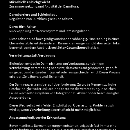
Mikrobielles Gleichgewicht
Zusammensetzung und Aktivität der Darmflora.
Darmbarriere und Schleimhaut
Regulation von Durchlässigkeit und Schutz.
Darm-Hirn-Achse
Rückkopplung mit Nervensystem und Stressregulation.
Diese Achsen sind hochgradig voneinander abhängig. Eine Störung in einer
Ebene destabilisiert die anderen. Darmerkrankungen sind daher selten lokal
begrenzt, sondern Ausdruck
gestörter Gesamtkoordination
.
Verarbeitung statt Verdauung
Biologisch geht es im Darm nicht nur um Verdauung, sondern um
Verarbeitung
. Verarbeitung bedeutet, dass etwas aufgenommen, geprüft,
umgebaut und entweder integriert oder ausgeschieden wird. Dieser Prozess
erfordert Zeit, Energie und Sicherheit.
Der Darm reagiert sensibel auf Überforderung. Zu große Mengen, zu hohe
Geschwindigkeit oder unklare Inhalte stören die Verarbeitung. In solchen
Fällen wechselt das System von Integration zu Abwehr oder beschleunigter
Ausscheidung.
Dieser Wechsel ist kein Fehler. Er schützt vor Überlastung. Problematisch
wird er, wenn
Verarbeitung dauerhaft nicht mehr möglich
ist.
Anpassungslogik vor der Erkrankung
Bevor manifeste Darmerkrankungen entstehen, zeigt sich fast immer eine
Phase funktioneller Anpassung. In dieser Phase verändert der Darm seine