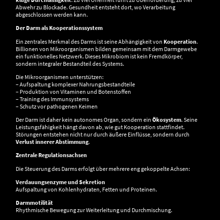
Abwehr zu Blockade. Gesundheit entsteht dort, wo Verarbeitung
abgeschlossen werden kann.
Der Darm als Kooperationssystem
Ein zentrales Merkmal des Darms ist seine Abhängigkeit von
Kooperation
.
Billionen von Mikroorganismen bilden gemeinsam mit dem Darmgewebe
ein funktionelles Netzwerk. Dieses Mikrobiom ist kein Fremdkörper,
sondern integraler Bestandteil des Systems.
Die Mikroorganismen unterstützen:
– Aufspaltung komplexer Nahrungsbestandteile
– Produktion von Vitaminen und Botenstoffen
– Training des Immunsystems
– Schutz vor pathogenen Keimen
Der Darm ist daher kein autonomes Organ, sondern ein
Ökosystem
. Seine
Leistungsfähigkeit hängt davon ab, wie gut Kooperation stattfindet.
Störungen entstehen nicht nur durch äußere Einflüsse, sondern durch
Verlust innerer Abstimmung
.
Zentrale Regulationsachsen
Die Steuerung des Darms erfolgt über mehrere eng gekoppelte Achsen:
Verdauungsenzyme und Sekretion
Aufspaltung von Kohlenhydraten, Fetten und Proteinen.
Darmmotilität
Rhythmische Bewegung zur Weiterleitung und Durchmischung.