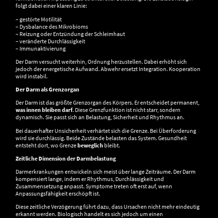
folgt dabei einer klaren Linie:
– gestörte Motilität
– Dysbalance des Mikrobioms
– Reizung oder Entzündung der Schleimhaut
– veränderte Durchlässigkeit
– Immunaktivierung
Der Darm versucht weiterhin, Ordnung herzustellen. Dabei erhöht sich
jedoch der energetische Aufwand. Abwehr ersetzt Integration. Kooperation
wird instabil.
Der Darm als Grenzorgan
Der Darm ist das größte Grenzorgan des Körpers. Er entscheidet permanent,
was innen bleiben darf
. Diese Grenzfunktion ist nicht starr, sondern
dynamisch. Sie passt sich an Belastung, Sicherheit und Rhythmus an.
Bei dauerhafter Unsicherheit verhärtet sich die Grenze. Bei Überforderung
wird sie durchlässig. Beide Zustände belasten das System. Gesundheit
entsteht dort, wo Grenze
beweglich
bleibt.
Zeitliche Dimension der Darmbelastung
Darmerkrankungen entwickeln sich meist über lange Zeiträume. Der Darm
kompensiert lange, indem er Rhythmus, Durchlässigkeit und
Zusammensetzung anpasst. Symptome treten oft erst auf, wenn
Anpassungsfähigkeit erschöpft ist.
Diese zeitliche Verzögerung führt dazu, dass Ursachen nicht mehr eindeutig
erkannt werden. Biologisch handelt es sich jedoch um einen