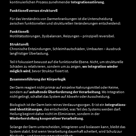
kontinuierlichen Prozess zunehmender
Integrationsstörung
.
Funktionell versus strukturell
Für das Verständnis von Darmerkrankungen ist die Unterscheidung
zwischen funktionellen und strukturellen Veränderungen entscheidend:
Funktionell:
Motilitätsstörungen, Dysbalancen, Reizungen – prinzipiell reversibel.
Strukturell:
Chronische Entzündungen, Schleimhautschäden, Umbauten – Ausdruck
langfristiger Überlastung.
Teil II fokussiert bewusst auf die funktionelle Ebene. Nicht, um strukturelle
Schäden zu relativieren, sondern um zu zeigen,
wo Integration wieder
möglich wird
, bevor Struktur fixiert ist.
Zusammenführung der Körperlogik
Der Darm reagiert nicht primär auf einzelne Nahrungsmittel oder Keime,
sondern auf
anhaltende Überforderung der Verarbeitung
. Wo Integration
nicht gelingt, schaltet das System auf Abwehr oder Ausscheidung.
Biologisch ist der Darm kein reines Verdauungsorgan. Er ist ein
Integrations-
und Identitätsorgan
, das entscheidet, was Teil des Systems werden darf.
Heilung beginnt daher nicht im Eliminieren, sondern in der
Wiederherstellung kooperativer Verarbeitung
.
Solange der Darm unterscheiden, integrieren und loslassen kann, bleibt das
System stabil. Erst wenn Verarbeitung dauerhaft scheitert, wird Schutz zur
Blockade – und Anpassung zur Krankheit.