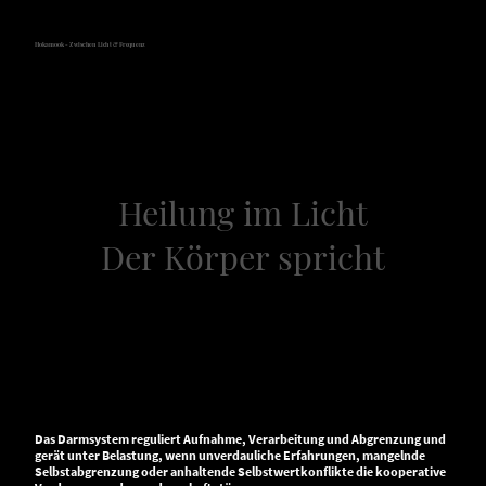
Hokamook - Zwischen Licht & Frequenz
Heilung im Licht
Der Körper spricht
Kapitel 15 - Darm
– Verarbeitung, Selbstwert,
„Unverdauliches“
Das Darmsystem reguliert Aufnahme, Verarbeitung und Abgrenzung und
gerät unter Belastung, wenn unverdauliche Erfahrungen, mangelnde
Selbstabgrenzung oder anhaltende Selbstwertkonflikte die kooperative