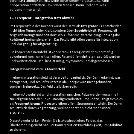
gefühlte Stimmigkeit
. Erst wenn diese wieder hergestellt ist, kann
Kooperation entstehen – zwischen Mensch, Darm und dem, was
aufgenommen wird.
15.3 Frequenz – Integration statt Abwehr
Im Frequenzfeld des Körpers wirkt der Darm als
Integrator
. Er entscheidet
nicht über Tempo oder Kraft, sondern über
Zugehörigkeit
. Frequenziell
zeigt sich Darmgesundheit dort, wo Aufnahme, Verarbeitung und Abgabe
kohärent
ineinandergreifen. Das Feld bleibt offen genug für Integration
und klar genug für Abgrenzung.
Ein kohärentes Darmfeld ist kooperativ. Es reagiert weder übermäßig
abwehrend noch unkritisch offen. Reize dürfen eintreten, geprüft werden
und weiterziehen. Der Fluss ist ruhig, rhythmisch und abgeschlossen.
Integrationsfeld versus Abwehrfeld
In einem Integrationsfeld ist Verarbeitung möglich. Der Darm erkennt, was
dazugehört, und schließt Prozesse ab. Energie wird nicht gebunden,
sondern freigesetzt. Das Feld bleibt beweglich.
In einem Abwehrfeld wird Integration unsicher. Reize werden vorschnell
zurückgewiesen oder unvollständig verarbeitet. Frequenziell zeigt sich dies
als
Fragmentierung
. Prozesse bleiben offen, Spannung entsteht. Der Darm
schützt sich durch Abgrenzung, weil Kooperation nicht mehr sicher
erscheint.
Diese Abwehr ist kein Fehler. Sie ist Ausdruck eines Feldes, das
Überforderung erlebt hat. Der Darm reduziert Durchlässigkeit, um Stabilität
zu sichern.