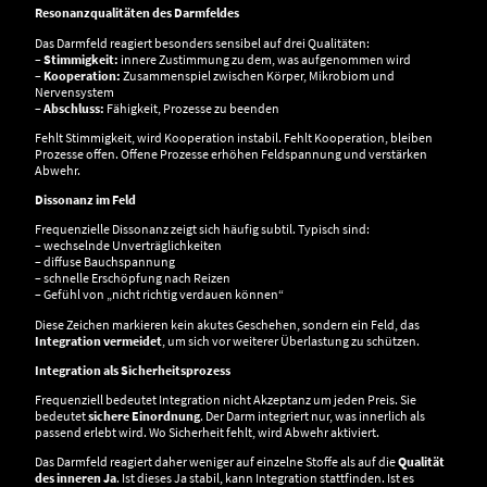
Resonanzqualitäten des Darmfeldes
Das Darmfeld reagiert besonders sensibel auf drei Qualitäten:
– Stimmigkeit:
innere Zustimmung zu dem, was aufgenommen wird
–
Kooperation:
Zusammenspiel zwischen Körper, Mikrobiom und
Nervensystem
–
Abschluss:
Fähigkeit, Prozesse zu beenden
Fehlt Stimmigkeit, wird Kooperation instabil. Fehlt Kooperation, bleiben
Prozesse offen. Offene Prozesse erhöhen Feldspannung und verstärken
Abwehr.
Dissonanz im Feld
Frequenzielle Dissonanz zeigt sich häufig subtil. Typisch sind:
– wechselnde Unverträglichkeiten
– diffuse Bauchspannung
– schnelle Erschöpfung nach Reizen
– Gefühl von „nicht richtig verdauen können“
Diese Zeichen markieren kein akutes Geschehen, sondern ein Feld, das
Integration vermeidet
, um sich vor weiterer Überlastung zu schützen.
Integration als Sicherheitsprozess
Frequenziell bedeutet Integration nicht Akzeptanz um jeden Preis. Sie
bedeutet
sichere Einordnung
. Der Darm integriert nur, was innerlich als
passend erlebt wird. Wo Sicherheit fehlt, wird Abwehr aktiviert.
Das Darmfeld reagiert daher weniger auf einzelne Stoffe als auf die
Qualität
des inneren Ja
. Ist dieses Ja stabil, kann Integration stattfinden. Ist es