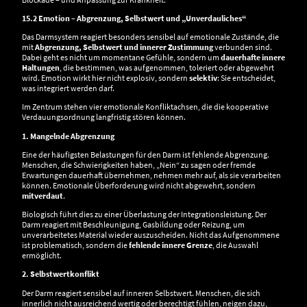
15.2 Emotion – Abgrenzung, Selbstwert und „Unverdauliches“
Das Darmsystem reagiert besonders sensibel auf emotionale Zustände, die
mit
Abgrenzung, Selbstwert und innerer Zustimmung
verbunden sind.
Dabei geht es nicht um momentane Gefühle, sondern um
dauerhafte innere
Haltungen
, die bestimmen, was aufgenommen, toleriert oder abgewehrt
wird. Emotion wirkt hier nicht explosiv, sondern
selektiv
: Sie entscheidet,
was integriert werden darf.
Im Zentrum stehen vier emotionale Konfliktachsen, die die kooperative
Verdauungsordnung langfristig stören können.
1. Mangelnde Abgrenzung
Eine der häufigsten Belastungen für den Darm ist fehlende Abgrenzung.
Menschen, die Schwierigkeiten haben, „Nein“ zu sagen oder fremde
Erwartungen dauerhaft übernehmen, nehmen mehr auf, als sie verarbeiten
können. Emotionale Überforderung wird nicht abgewehrt, sondern
mitverdaut
.
Biologisch führt dies zu einer Überlastung der Integrationsleistung. Der
Darm reagiert mit Beschleunigung, Gasbildung oder Reizung, um
unverarbeitetes Material wieder auszuscheiden. Nicht das Aufgenommene
ist problematisch, sondern die
fehlende innere Grenze
, die Auswahl
ermöglicht.
2. Selbstwertkonflikt
Der Darm reagiert sensibel auf inneren Selbstwert. Menschen, die sich
innerlich nicht ausreichend wertig oder berechtigt fühlen, neigen dazu,