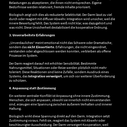
Belastungen zu akzeptieren, die ihnen nicht entsprechen. Eigene
Bedürfnisse werden relativiert, fremde Inhalte priorisiert.
Biologisch zeigt sich dies als reduzierte Selektivität. Der Darm lässt zu viel
durch oder reagiert mit diffuser Abwehr. Integration wird unsicher, weil die
innere Bewertung fehlt. Das System weiß nicht klar, was dazugehört und
was nicht. Diese Unsicherheit destabilisiert die kooperative Ordnung.
3. Unverarbeitete Erfahrungen
„Unverdauliches“ meint emotional nicht das Schwere oder Dramatische,
sondern das
nicht Einsortierte
. Erfahrungen, die nicht eingeordnet,
verstanden oder abgeschlossen werden konnten, verbleiben als offene
Prozesse im System.
Der Darm reagiert darauf mit erhöhter Sensibilität. Bestimmte
Nahrungsmittel, Situationen oder Reize werden plötzlich nicht mehr
toleriert. Diese Reaktionen sind keine Zufälle, sondern Ausdruck eines
Systems, das
Integration verweigert
, um sich vor weiterer Überforderung
zu schützen.
4. Anpassung statt Zustimmung
Ein weiterer zentraler Konflikt ist Anpassung ohne innere Zustimmung.
Menschen, die sich anpassen, obwohl sie innerlich nicht einverstanden
sind, erzeugen eine Spannung zwischen äußerem Verhalten und innerer
Haltung.
Biologisch wirkt diese Spannung direkt auf den Darm. Integration setzt
Zustimmung voraus. Fehlt sie, reagiert das System mit Abwehr oder
beschleunigter Ausscheidung. Der Darm verweigert Kooperation, weil