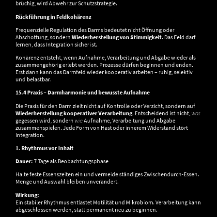
brüchig, wird Abwehr zur Schutzstrategie.
Rückführung in Feldkohärenz
Frequenzielle Regulation des Darms bedeutet nicht Öffnung oder
Abschottung, sondern
Wiederherstellung von Stimmigkeit
. Das Feld darf
lernen, dass Integration sicher ist.
Kohärenz entsteht, wenn Aufnahme, Verarbeitung und Abgabe wieder als
zusammengehörig erlebt werden. Prozesse dürfen beginnen und enden.
Erst dann kann das Darmfeld wieder kooperativ arbeiten – ruhig, selektiv
und belastbar.
15.4 Praxis – Darmharmonie und bewusste Aufnahme
Die Praxis für den Darm zielt nicht auf Kontrolle oder Verzicht, sondern auf
Wiederherstellung kooperativer Verarbeitung
. Entscheidend ist nicht,
was
gegessen wird, sondern
wie
Aufnahme, Verarbeitung und Abgabe
zusammenspielen. Jede Form von Hast oder innerem Widerstand stört
Integration.
1. Rhythmus vor Inhalt
Dauer:
7 Tage als Beobachtungsphase
Halte feste Essenszeiten ein und vermeide ständiges Zwischendurch-Essen.
Menge und Auswahl bleiben unverändert.
Wirkung:
Ein stabiler Rhythmus entlastet Motilität und Mikrobiom. Verarbeitung kann
abgeschlossen werden, statt permanent neu zu beginnen.