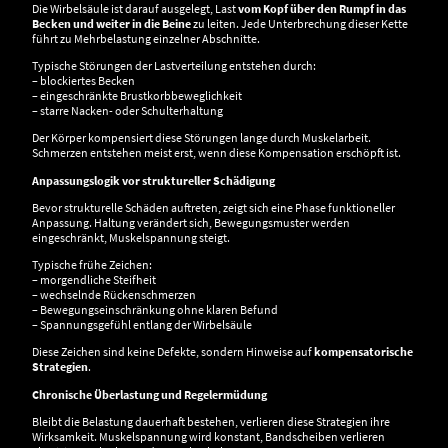
Die Wirbelsäule ist darauf ausgelegt, Last
vom Kopf über den Rumpf in das
Becken und weiter in die Beine
zu leiten. Jede Unterbrechung dieser Kette
führt zu Mehrbelastung einzelner Abschnitte.
Typische Störungen der Lastverteilung entstehen durch:
– blockiertes Becken
– eingeschränkte Brustkorbbeweglichkeit
– starre Nacken- oder Schulterhaltung
Der Körper kompensiert diese Störungen lange durch Muskelarbeit.
Schmerzen entstehen meist erst, wenn diese Kompensation erschöpft ist.
Anpassungslogik vor struktureller Schädigung
Bevor strukturelle Schäden auftreten, zeigt sich eine Phase funktioneller
Anpassung. Haltung verändert sich, Bewegungsmuster werden
eingeschränkt, Muskelspannung steigt.
Typische frühe Zeichen:
– morgendliche Steifheit
– wechselnde Rückenschmerzen
– Bewegungseinschränkung ohne klaren Befund
– Spannungsgefühl entlang der Wirbelsäule
Diese Zeichen sind keine Defekte, sondern Hinweise auf
kompensatorische
Strategien
.
Chronische Überlastung und Regelermüdung
Bleibt die Belastung dauerhaft bestehen, verlieren diese Strategien ihre
Wirksamkeit. Muskelspannung wird konstant, Bandscheiben verlieren