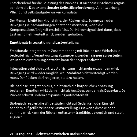
Entscheidend für die Belastung des Rückens ist nicht ein einzelnes Ereignis,
sondern die
Dauer emotionaler Selbstüberforderung
. Verantwortung,
Pflicht und Selbstaufgabe wirken kumulativ.
Der Mensch bleibt funktionsfähig, der Rücken hält. Schmerzen oder
Bewegungseinschränkungen entstehen meist erst, wenn die
Kompensationsfähigkeit erschöpft ist. Der Körper signalisiert dann, dass
Last nicht mehr verteilt wird, sondern gehalten.
Emotionale Integration und Lastverteilung
Emotionale Integration im Zusammenhang mit Rücken und Wirbelsäule
bedeutet nicht, Verantwortung abzugeben, sondern
sie neu zu verteilen
.
Wo innere Zustimmung entsteht, kann der Körper entlasten.
Integration zeigt sich dort, wo Aufrichtung nicht mehr erzwungen wird.
Bewegung wird wieder möglich, weil Stabilität nicht verteidigt werden
muss. Der Rücken darf reagieren, statt zu halten.
Bleibt diese Integration aus, bleibt auch die körperliche Anpassung
bestehen. Emotion wirkt dann nicht als Auslöser, sondern als
Dauerlast
. Der
Rücken schützt, indem er Spannung aufrechterhält.
Biologisch reagiert die Wirbelsäule nicht auf Gedanken oder Einsicht,
sondern auf
gefühlte innere Lastverteilung
. Erst wenn diese wieder
stimmig wird, kann der Rücken entlasten – tragfähig, beweglich und stabil
zugleich.
21.3 Frequenz – Lichtstrom zwischen Basis und Krone