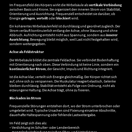
Im Frequenzfeld des Körpers wirkt die Wirbelsäule als
vertikale Verbindung
zwischen Basis und Krone. Sie organisiert den inneren Strom von Stabilität,
Orientierung und Ausrichtung. Frequenziell entscheidet sie darüber, ob
Energie
getragen
,
verteilt
oder
blockiert
wird.
Ein kohärentes Wirbelsäulenfeld ist durchlässig und geordnet zugleich. Der
Strom verläuft kontinuierlich entlang der Achse, ohne Stauung und ohne
Abbruch. Aufrichtung entsteht nicht aus Spannung, sondern aus
innerer
Ausrichtung
. Bewegung bleibt möglich, weil Last nicht festgehalten wird,
sondern weitergegeben.
Achse als Feldstruktur
Die Wirbelsäule bildet die zentrale Feldachse. Sie verbindet Bodenhaftung
mit Orientierung nach oben. Diese Verbindung ist keine Linie, sondern ein
kontinuierlicher Strom
, der Gewicht, Impuls und Richtung integriert.
Ist die Achse klar, verteilt sich Energie gleichmäßig. Der Körper richtet sich
auf, ohne sich zu verspannen. Die Muskulatur reagiert elastisch, Gelenke
bleiben durchlässig. Stabilität entsteht als Folge von Ordnung, nicht als
erzwungene Haltung. Die Achse trägt, ohne zu fixieren.
Blockaden im Strom
Frequenzielle Störungen entstehen dort, wo der Strom unterbrochen oder
umgeleitet wird. Typische Ursachen sind Fixierung einzelner Abschnitte,
dauerhafte Haltespannung oder fehlende Lastweitergabe.
Im Feld zeigt sich dies als:
– Verdichtung im Schulter- oder Lendenbereich
– mangelnde Verbindung zwischen Ober- und Unterkörper