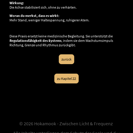
Wirkung:
Die Achse stabilisiert sich, ohne zu verhärten.
Woran du merkst, dass es wirkt:
Mehr Stand, weniger Haltespannung, ruhigerer Atem.
Diese Praxis ersetzt keine medizinische Begleitung. Sie unterstützt die
Regulationsfähigkeit des Systems
, indem sie dem Wachstumsimpuls
Richtung, Grenze und Rhythmus zurückgibt.
zurück
zu Kapitel 22
© 2026 Hokamook - Zwischen Licht & Frequenz
Alle Inhalte unterliegen dem Schutz der Seele und des