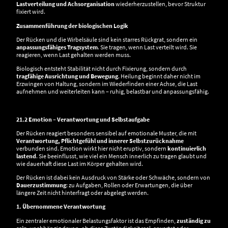
Lastverteilung und Achsorganisation
wiederherzustellen, bevor Struktur
fixiert wird.
Zusammenführung der biologischen Logik
Der Rücken und die Wirbelsäule sind kein starres Rückgrat, sondern ein
anpassungsfähiges Tragsystem
. Sie tragen, wenn Last verteilt wird. Sie
reagieren, wenn Last gehalten werden muss.
Biologisch entsteht Stabilität nicht durch Fixierung, sondern durch
tragfähige Ausrichtung und Bewegung
. Heilung beginnt daher nicht im
Erzwingen von Haltung, sondern im Wiederfinden einer Achse, die Last
aufnehmen und weiterleiten kann – ruhig, belastbar und anpassungsfähig.
21.2 Emotion – Verantwortung und Selbstaufgabe
Der Rücken reagiert besonders sensibel auf emotionale Muster, die mit
Verantwortung, Pflichtgefühl und innerer Selbstzurücknahme
verbunden sind. Emotion wirkt hier nicht eruptiv, sondern
kontinuierlich
lastend
. Sie beeinflusst, wie viel ein Mensch innerlich zu tragen glaubt und
wie dauerhaft diese Last im Körper gehalten wird.
Der Rücken ist dabei kein Ausdruck von Stärke oder Schwäche, sondern von
Dauerzustimmung
: zu Aufgaben, Rollen oder Erwartungen, die über
längere Zeit nicht hinterfragt oder abgelegt werden.
1. Übernommene Verantwortung
Ein zentraler emotionaler Belastungsfaktor ist das Empfinden,
zuständig zu