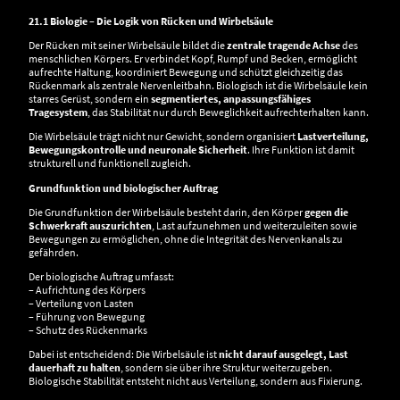
21.1 Biologie – Die Logik von Rücken und Wirbelsäule
Der Rücken mit seiner Wirbelsäule bildet die
zentrale tragende Achse
des
menschlichen Körpers. Er verbindet Kopf, Rumpf und Becken, ermöglicht
aufrechte Haltung, koordiniert Bewegung und schützt gleichzeitig das
Rückenmark als zentrale Nervenleitbahn. Biologisch ist die Wirbelsäule kein
starres Gerüst, sondern ein
segmentiertes, anpassungsfähiges
Tragesystem
, das Stabilität nur durch Beweglichkeit aufrechterhalten kann.
Die Wirbelsäule trägt nicht nur Gewicht, sondern organisiert
Lastverteilung,
Bewegungskontrolle und neuronale Sicherheit
. Ihre Funktion ist damit
strukturell und funktionell zugleich.
Grundfunktion und biologischer Auftrag
Die Grundfunktion der Wirbelsäule besteht darin, den Körper
gegen die
Schwerkraft auszurichten
, Last aufzunehmen und weiterzuleiten sowie
Bewegungen zu ermöglichen, ohne die Integrität des Nervenkanals zu
gefährden.
Der biologische Auftrag umfasst:
– Aufrichtung des Körpers
– Verteilung von Lasten
– Führung von Bewegung
– Schutz des Rückenmarks
Dabei ist entscheidend: Die Wirbelsäule ist
nicht darauf ausgelegt, Last
dauerhaft zu halten
, sondern sie über ihre Struktur weiterzugeben.
Biologische Stabilität entsteht nicht aus Verteilung, sondern aus Fixierung.