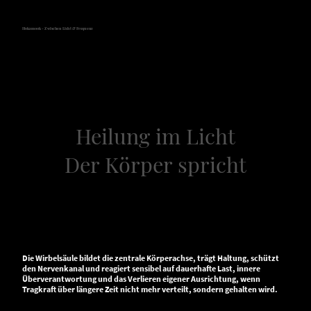
Hokamook - Zwischen Licht & Frequenz
Heilung im Licht
Der Körper spricht
Kapitel 21 - Rücken & Wirbelsäule
– Haltung und Last
Die Wirbelsäule bildet die zentrale Körperachse, trägt Haltung, schützt
den Nervenkanal und reagiert sensibel auf dauerhafte Last, innere
Überverantwortung und das Verlieren eigener Ausrichtung, wenn
Tragkraft über längere Zeit nicht mehr verteilt, sondern gehalten wird.