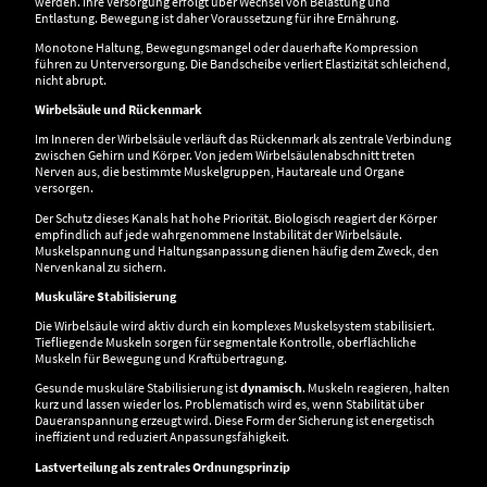
werden. Ihre Versorgung erfolgt über Wechsel von Belastung und
Entlastung. Bewegung ist daher Voraussetzung für ihre Ernährung.
Monotone Haltung, Bewegungsmangel oder dauerhafte Kompression
führen zu Unterversorgung. Die Bandscheibe verliert Elastizität schleichend,
nicht abrupt.
Wirbelsäule und Rückenmark
Im Inneren der Wirbelsäule verläuft das Rückenmark als zentrale Verbindung
zwischen Gehirn und Körper. Von jedem Wirbelsäulenabschnitt treten
Nerven aus, die bestimmte Muskelgruppen, Hautareale und Organe
versorgen.
Der Schutz dieses Kanals hat hohe Priorität. Biologisch reagiert der Körper
empfindlich auf jede wahrgenommene Instabilität der Wirbelsäule.
Muskelspannung und Haltungsanpassung dienen häufig dem Zweck, den
Nervenkanal zu sichern.
Muskuläre Stabilisierung
Die Wirbelsäule wird aktiv durch ein komplexes Muskelsystem stabilisiert.
Tiefliegende Muskeln sorgen für segmentale Kontrolle, oberflächliche
Muskeln für Bewegung und Kraftübertragung.
Gesunde muskuläre Stabilisierung ist
dynamisch
. Muskeln reagieren, halten
kurz und lassen wieder los. Problematisch wird es, wenn Stabilität über
Daueranspannung erzeugt wird. Diese Form der Sicherung ist energetisch
ineffizient und reduziert Anpassungsfähigkeit.
Lastverteilung als zentrales Ordnungsprinzip