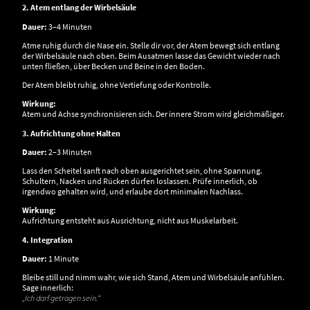
2. Atem entlang der Wirbelsäule
Dauer:
3–4 Minuten
Atme ruhig durch die Nase ein. Stelle dir vor, der Atem bewegt sich entlang
der Wirbelsäule nach oben. Beim Ausatmen lasse das Gewicht wieder nach
unten fließen, über Becken und Beine in den Boden.
Der Atem bleibt ruhig, ohne Vertiefung oder Kontrolle.
Wirkung:
Atem und Achse synchronisieren sich. Der innere Strom wird gleichmäßiger.
3. Aufrichtung ohne Halten
Dauer:
2–3 Minuten
Lass den Scheitel sanft nach oben ausgerichtet sein, ohne Spannung.
Schultern, Nacken und Rücken dürfen loslassen. Prüfe innerlich, ob
irgendwo gehalten wird, und erlaube dort minimalen Nachlass.
Wirkung:
Aufrichtung entsteht aus Ausrichtung, nicht aus Muskelarbeit.
4. Integration
Dauer:
1 Minute
Bleibe still und nimm wahr, wie sich Stand, Atem und Wirbelsäule anfühlen.
Sage innerlich:
„Ich darf getragen sein.“