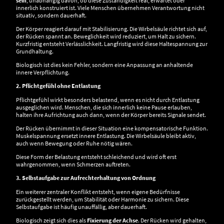
sein
, unabhängig davon, ob diese Zuständigkeit real, erwartet oder
innerlich konstruiert ist. Viele Menschen übernehmen Verantwortung nicht
situativ, sondern dauerhaft.
Der Körper reagiert darauf mit Stabilisierung. Die Wirbelsäule richtet sich auf,
der Rücken spannt an. Beweglichkeit wird reduziert, um Halt zu sichern.
Kurzfristig entsteht Verlässlichkeit. Langfristig wird diese Haltespannung zur
Grundhaltung.
Biologisch ist dies kein Fehler, sondern eine Anpassung an anhaltende
innere Verpflichtung.
2. Pflichtgefühl ohne Entlastung
Pflichtgefühl wirkt besonders belastend, wenn es nicht durch Entlastung
ausgeglichen wird. Menschen, die sich innerlich keine Pause erlauben,
halten ihre Aufrichtung auch dann, wenn der Körper bereits Signale sendet.
Der Rücken übernimmt in dieser Situation eine kompensatorische Funktion.
Muskelspannung ersetzt innere Entlastung. Die Wirbelsäule bleibt aktiv,
auch wenn Bewegung oder Ruhe nötig wären.
Diese Form der Belastung entsteht schleichend und wird oft erst
wahrgenommen, wenn Schmerzen auftreten.
3. Selbstaufgabe zur Aufrechterhaltung von Ordnung
Ein weiterer zentraler Konflikt entsteht, wenn eigene Bedürfnisse
zurückgestellt werden, um Stabilität oder Harmonie zu sichern. Diese
Selbstaufgabe ist häufig unauffällig, aber dauerhaft.
Biologisch zeigt sich dies als
Fixierung der Achse
. Der Rücken wird gehalten,