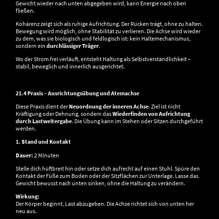
Gewicht wieder nach unten abgegeben wird, kann Energie nach oben
fließen.
Kohärenz zeigt sich als ruhige Aufrichtung. Der Rücken trägt, ohne zu halten.
Bewegung wird möglich, ohne Stabilität zu verlieren. Die Achse wird wieder
zu dem, was sie biologisch und feldlogisch ist: kein Haltemechanismus,
sondern ein
durchlässiger Träger
.
Wo der Strom frei verläuft, entsteht Haltung als Selbstverständlichkeit –
stabil, beweglich und innerlich ausgerichtet.
21.4 Praxis – Ausrichtungsübung und Atemachse
Diese Praxis dient der
Neuordnung der inneren Achse
. Ziel ist nicht
Kräftigung oder Dehnung, sondern das
Wiederfinden von Aufrichtung
durch Lastweitergabe
. Die Übung kann im Stehen oder Sitzen durchgeführt
werden.
1. Stand und Kontakt
Dauer:
2 Minuten
Stelle dich hüftbreit hin oder setze dich aufrecht auf einen Stuhl. Spüre den
Kontakt der Füße zum Boden oder der Sitzflächen zur Unterlage. Lasse das
Gewicht bewusst nach unten sinken, ohne die Haltung zu verändern.
Wirkung:
Der Körper beginnt, Last abzugeben. Die Achse richtet sich von unten her
neu aus.