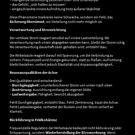
– das Gefühl, „sich halten zu müssen“
– eingeschränkte innere Aufrichtung trotz äußerer Stabilität
Diese Phänomene markieren keine Schwäche, sondern ein Feld, das
Sicherung übernimmt
, wo Verteilung nicht mehr möglich ist.
Verantwortung und Stromrichtung
Der vertikale Strom reagiert sensibel auf innere Lastverteilung. Wo
Verantwortung nach unten abgegeben werden kann, bleibt der Strom ruhig.
Wo Verantwortung dauerhaft oben gehalten wird, entsteht Stau.
Die Wirbelsäule reagiert darauf mit Spannung, um die Verbindung zu
sichern. Frequenziell wird Energie gebunden, statt zu fließen. Aufrichtung
bleibt bestehen, verliert jedoch Elastizität und Anpassungsfähigkeit.
Resonanzqualitäten der Achse
Drei Qualitäten sind entscheidend:
– Durchgängigkeit:
ununterbrochener Strom von unten nach oben
–
Zentrierung:
Ausrichtung entlang der eigenen Mitte
–
Lastweitergabe:
Fähigkeit, Gewicht abzugeben
Fehlt Durchgängigkeit, entsteht Stau. Fehlt Zentrierung, kippt die Achse.
Fehlt Lastweitergabe, verhärtet der Rücken und der Strom verliert an
Klarheit.
Rückführung in Feldkohärenz
Frequenzielle Regulation der Wirbelsäule bedeutet nicht Aktivierung oder
Entspannung, sondern
Wiederherstellung der Stromordnung
. Wenn