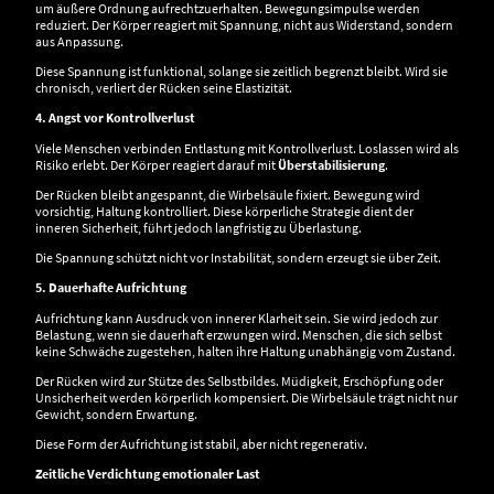
um äußere Ordnung aufrechtzuerhalten. Bewegungsimpulse werden
reduziert. Der Körper reagiert mit Spannung, nicht aus Widerstand, sondern
aus Anpassung.
Diese Spannung ist funktional, solange sie zeitlich begrenzt bleibt. Wird sie
chronisch, verliert der Rücken seine Elastizität.
4. Angst vor Kontrollverlust
Viele Menschen verbinden Entlastung mit Kontrollverlust. Loslassen wird als
Risiko erlebt. Der Körper reagiert darauf mit
Überstabilisierung
.
Der Rücken bleibt angespannt, die Wirbelsäule fixiert. Bewegung wird
vorsichtig, Haltung kontrolliert. Diese körperliche Strategie dient der
inneren Sicherheit, führt jedoch langfristig zu Überlastung.
Die Spannung schützt nicht vor Instabilität, sondern erzeugt sie über Zeit.
5. Dauerhafte Aufrichtung
Aufrichtung kann Ausdruck von innerer Klarheit sein. Sie wird jedoch zur
Belastung, wenn sie dauerhaft erzwungen wird. Menschen, die sich selbst
keine Schwäche zugestehen, halten ihre Haltung unabhängig vom Zustand.
Der Rücken wird zur Stütze des Selbstbildes. Müdigkeit, Erschöpfung oder
Unsicherheit werden körperlich kompensiert. Die Wirbelsäule trägt nicht nur
Gewicht, sondern Erwartung.
Diese Form der Aufrichtung ist stabil, aber nicht regenerativ.
Zeitliche Verdichtung emotionaler Last