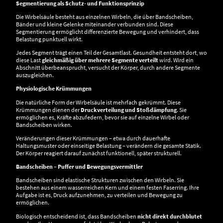
Segmentierung als Schutz- und Funktionsprinzip
Die Wirbelsäule besteht aus einzelnen Wirbeln, die über Bandscheiben,
Bänder und kleine Gelenke miteinander verbunden sind. Diese
Segmentierung ermöglicht differenzierte Bewegung und verhindert, dass
Belastung punktuell wirkt.
Jedes Segment trägt einen Teil der Gesamtlast. Gesundheit entsteht dort, wo
diese Last
gleichmäßig über mehrere Segmente verteilt
wird. Wird ein
Abschnitt überbeansprucht, versucht der Körper, durch andere Segmente
auszugleichen.
Physiologische Krümmungen
Die natürliche Form der Wirbelsäule ist mehrfach gekrümmt. Diese
Krümmungen dienen der
Druckverteilung und Stoßdämpfung
. Sie
ermöglichen es, Kräfte abzufedern, bevor sie auf einzelne Wirbel oder
Bandscheiben wirken.
Veränderungen dieser Krümmungen – etwa durch dauerhafte
Haltungsmuster oder einseitige Belastung – verändern die gesamte Statik.
Der Körper reagiert darauf zunächst funktionell, später strukturell.
Bandscheiben – Puffer und Bewegungsvermittler
Bandscheiben sind elastische Strukturen zwischen den Wirbeln. Sie
bestehen aus einem wasserreichen Kern und einem festen Faserring. Ihre
Aufgabe ist es, Druck aufzunehmen, zu verteilen und Bewegung zu
ermöglichen.
Biologisch entscheidend ist, dass Bandscheiben
nicht direkt durchblutet