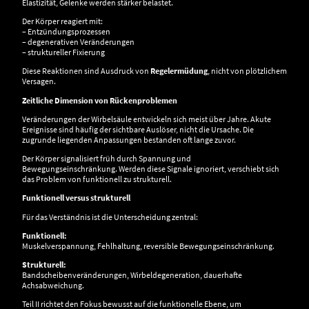
Elastizität, Gelenke werden stärker belastet.
Der Körper reagiert mit:
– Entzündungsprozessen
– degenerativen Veränderungen
– struktureller Fixierung
Diese Reaktionen sind Ausdruck von
Regelermüdung
, nicht von plötzlichem
Versagen.
Zeitliche Dimension von Rückenproblemen
Veränderungen der Wirbelsäule entwickeln sich meist über Jahre. Akute
Ereignisse sind häufig der sichtbare Auslöser, nicht die Ursache. Die
zugrunde liegenden Anpassungen bestanden oft lange zuvor.
Der Körper signalisiert früh durch Spannung und
Bewegungseinschränkung. Werden diese Signale ignoriert, verschiebt sich
das Problem von funktionell zu strukturell.
Funktionell versus strukturell
Für das Verständnis ist die Unterscheidung zentral:
Funktionell:
Muskelverspannung, Fehlhaltung, reversible Bewegungseinschränkung.
Strukturell:
Bandscheibenveränderungen, Wirbeldegeneration, dauerhafte
Achsabweichung.
Teil II richtet den Fokus bewusst auf die funktionelle Ebene, um