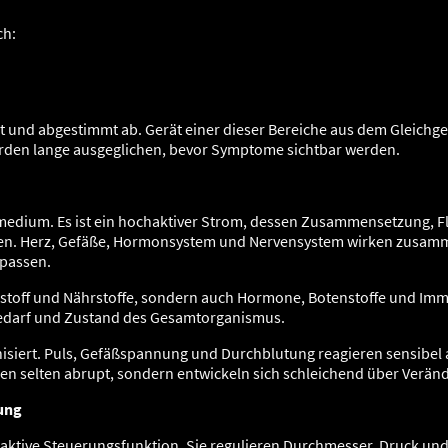
ch:
 und abgestimmt ab. Gerät einer dieser Bereiche aus dem Gleichg
rden lange ausgeglichen, bevor Symptome sichtbar werden.
m
rtmedium. Es ist ein hochaktiver Strom, dessen Zusammensetzung, 
rden. Herz, Gefäße, Hormonsystem und Nervensystem wirken zusam
passen.
erstoff und Nährstoffe, sondern auch Hormone, Botenstoffe und Immu
Bedarf und Zustand des Gesamtorganismus.
nisiert. Puls, Gefäßspannung und Durchblutung reagieren sensibel a
en selten abrupt, sondern entwickeln sich schleichend über Verän
lung
ktive Steuerungsfunktion. Sie regulieren Durchmesser, Druck und 