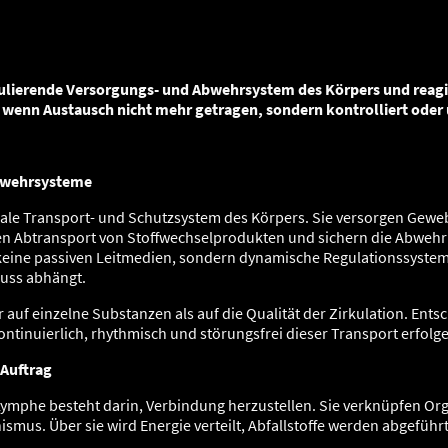
hythmus, Vertrauen und Reini
kulierende Versorgungs- und Abwehrsystem des Körpers und reagi
 wenn Austausch nicht mehr getragen, sondern kontrolliert oder
Abwehrsysteme
ale Transport- und Schutzsystem des Körpers. Sie versorgen Geweb
n Abtransport von Stoffwechselprodukten und sichern die Abweh
 keine passiven Leitmedien, sondern dynamische Regulationssystem
luss abhängt.
 auf einzelne Substanzen als auf die Qualität der Zirkulation. Entsc
ntinuierlich, rhythmisch und störungsfrei dieser Transport erfolg
 Auftrag
Lymphe besteht darin, Verbindung herzustellen. Sie verknüpfen Or
mus. Über sie wird Energie verteilt, Abfallstoffe werden abgefüh