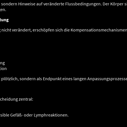
, sondern Hinweise auf veränderte Flussbedingungen. Der Körper si
en.
stung
g nicht verändert, erschöpfen sich die Kompensationsmechanismen.
ung
tion
t plötzlich, sondern als Endpunkt eines langen Anpassungsprozesse
scheidung zentral:
rsible Gefäß- oder Lymphreaktionen.