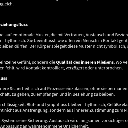
gleich.
eziehungsfluss
bel auf emotionale Muster, die mit Vertrauen, Austausch und Bezi
rn rhythmisch. Sie beeinflusst, wie offen ein Mensch in Kontakt geht
 bleiben dürfen. Der Körper spiegelt diese Muster nicht symbolisch
 einzelne Gefühl, sondern die
Qualität des inneren Fließens
. Wo Ve
n fehlt, wird Kontakt kontrolliert, verzögert oder unterbrochen.
luss
nnere Sicherheit, sich auf Prozesse einzulassen, ohne sie perman
tschaft, zu geben, zu empfangen und in Beziehung zu bleiben.
rchlässigkeit. Blut- und Lymphfluss bleiben rhythmisch, Gefäße ela
ht nicht aus Anstrengung, sondern aus innerer Zustimmung zum Fl
 System seine Sicherung. Austausch wird langsamer, vorsichtiger o
ne Anpassung an wahrgenommene Unsicherheit.