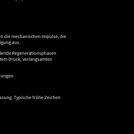
en die mechanischen Impulse, die
igung aus.
ehlende Regenerationsphasen
rtem Druck, verlangsamten
rungen.
assung. Typische frühe Zeichen