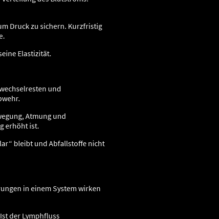
m Druck zu sichern. Kurzfristig
e.
eine Elastizität.
fwechselresten und
abwehr.
Bewegung, Atmung und
 erhöht ist.
ar“ bleibt und Abfallstoffe nicht
örungen in einem System wirken
 Ist der Lymphfluss