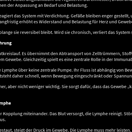
enen der Anpassung an Bedarf und Belastung.
giert das System mit Verdichtung. Gefäße bleiben enger gestellt, u
 Langfristig erhöht es Widerstand und Belastung für Herz und Geweb
lange sie reversibel bleibt. Wird sie chronisch, verliert das System s
ührung
tkreislauf. Es übernimmt den Abtransport von Zelltrümmern, Stof
em Gewebe. Gleichzeitig spielt es eine zentrale Rolle in der Immun
ie Lymphe über keine zentrale Pumpe. Ihr Fluss ist abhängig von 
steht daher schnell, wenn Bewegung eingeschränkt oder Spannung
er, aber nicht weniger wichtig. Sie sorgt dafür, dass das Gewebe „kl
ymphe
r Kopplung miteinander. Das Blut versorgt, die Lymphe reinigt. St
us.
 gestaut, steigt der Druck im Gewebe. Die Lymphe muss mehr leisten.