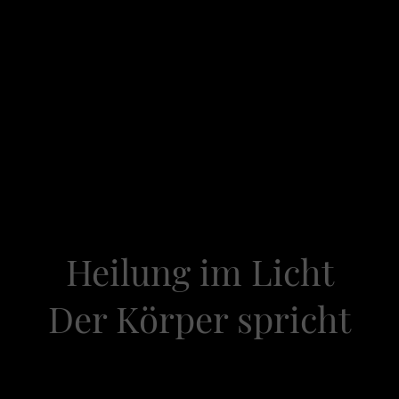
Startseite
Blog
Über uns
Frequenzwissen
Archetypen&Mythen
Poesie & Resonanz
Ho
Datenschutzerklärung
Impressum
Heilung im Licht
Der Körper spricht
Kapitel 24 - Blut & Lymphe