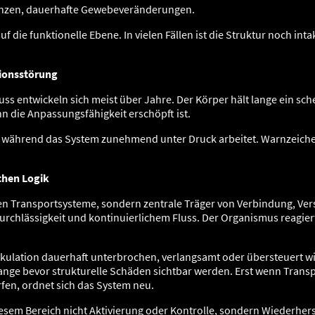
enzen, dauerhafte Gewebeveränderungen.
auf die funktionelle Ebene. In vielen Fällen ist die Struktur noch in
tionsstörung
ss entwickeln sich meist über Jahre. Der Körper hält lange ein sch
n die Anpassungsfähigkeit erschöpft ist.
g, während das System zunehmend unter Druck arbeitet. Warnzeic
chen Logik
en Transportsysteme, sondern zentrale Träger von Verbindung, Ver
rchlässigkeit und kontinuierlichem Fluss. Der Organismus reagier
rkulation dauerhaft unterbrochen, verlangsamt oder übersteuert w
lange bevor strukturelle Schäden sichtbar werden. Erst wenn Tran
en, ordnet sich das System neu.
esem Bereich nicht Aktivierung oder Kontrolle, sondern Wiederherst