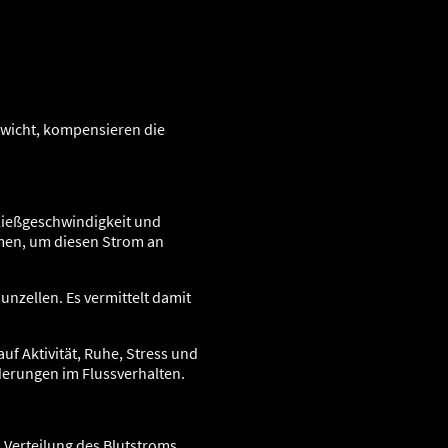
ewicht, kompensieren die
Fließgeschwindigkeit und
men, um diesen Strom an
nzellen. Es vermittelt damit
uf Aktivität, Ruhe, Stress und
derungen im Flussverhalten.
Verteilung des Blutstroms.