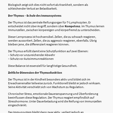
Biologisch zeigt sich dies nicht sofort als Krankheit, sondern als
schleichender Verlust an Belastbarkeit.
Der Thymus – Schule des Immunsystems
Der Thymus ist das zentrale Reifungsorgan für T-Lymphozyten. Er
entscheidet nicht über Angriff, sondern über
Kompetenz
. Im Thymus lernen
Immunzellen, zwischen körpereigen und körperfremd zu unterscheiden.
Dieser Lernprozess ist hochsensibel. Zellen, die zu schwach reagieren,
werden aussortiert. Zellen, die zu aggressiv reagieren, ebenfalls. Übrig
bleiben jene, die differenziert reagieren können.
Der Thymus erfüllt damit eine Schutzfunktion auf zwei Ebenen:
– Schutz vor unzureichender Abwehr
– Schutz vor Autoimmunreaktionen
Diese Balance ist essenziell für langfristige Gesundheit.
Zeitliche Dimension der Thymusfunktion
Der Thymus ist in der Kindheit besonders aktiv und bildet sich im
Erwachsenenalter teilweise zurück. Funktionell bleibt er jedoch wirksam.
Seine Aktivität verschiebt sich von Wachstum zu Regulation.
Chronischer Stress, emotionale Daueranspannung und Überforderung
beeinflussen diese Regulation. Der Thymus reagiert empfindlich auf
Stresshormone. Unter Dauerbelastung wird die Reifung von Immunzellen
eingeschränkt.
Das Immunsystem bleibt dann zwar aktiv, verliert jedoch an