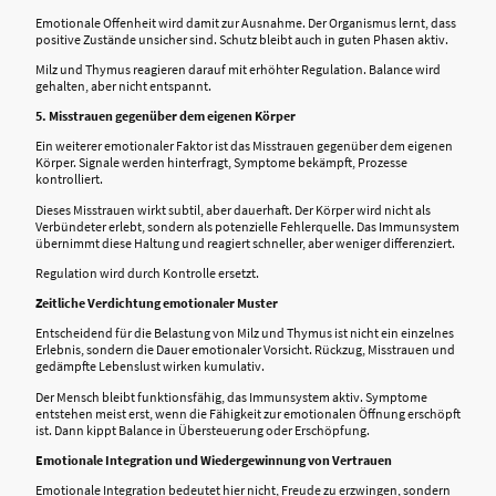
Emotionale Offenheit wird damit zur Ausnahme. Der Organismus lernt, dass
positive Zustände unsicher sind. Schutz bleibt auch in guten Phasen aktiv.
Milz und Thymus reagieren darauf mit erhöhter Regulation. Balance wird
gehalten, aber nicht entspannt.
5. Misstrauen gegenüber dem eigenen Körper
Ein weiterer emotionaler Faktor ist das Misstrauen gegenüber dem eigenen
Körper. Signale werden hinterfragt, Symptome bekämpft, Prozesse
kontrolliert.
Dieses Misstrauen wirkt subtil, aber dauerhaft. Der Körper wird nicht als
Verbündeter erlebt, sondern als potenzielle Fehlerquelle. Das Immunsystem
übernimmt diese Haltung und reagiert schneller, aber weniger differenziert.
Regulation wird durch Kontrolle ersetzt.
Zeitliche Verdichtung emotionaler Muster
Entscheidend für die Belastung von Milz und Thymus ist nicht ein einzelnes
Erlebnis, sondern die Dauer emotionaler Vorsicht. Rückzug, Misstrauen und
gedämpfte Lebenslust wirken kumulativ.
Der Mensch bleibt funktionsfähig, das Immunsystem aktiv. Symptome
entstehen meist erst, wenn die Fähigkeit zur emotionalen Öffnung erschöpft
ist. Dann kippt Balance in Übersteuerung oder Erschöpfung.
Emotionale Integration und Wiedergewinnung von Vertrauen
Emotionale Integration bedeutet hier nicht, Freude zu erzwingen, sondern