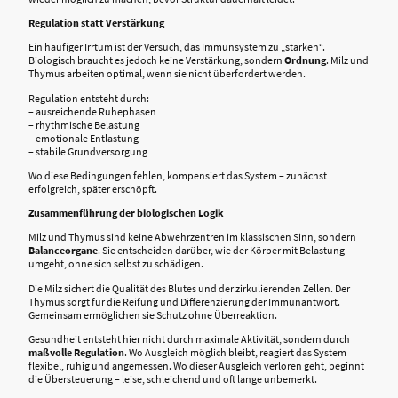
Regulation statt Verstärkung
Ein häufiger Irrtum ist der Versuch, das Immunsystem zu „stärken“.
Biologisch braucht es jedoch keine Verstärkung, sondern
Ordnung
. Milz und
Thymus arbeiten optimal, wenn sie nicht überfordert werden.
Regulation entsteht durch:
– ausreichende Ruhephasen
– rhythmische Belastung
– emotionale Entlastung
– stabile Grundversorgung
Wo diese Bedingungen fehlen, kompensiert das System – zunächst
erfolgreich, später erschöpft.
Zusammenführung der biologischen Logik
Milz und Thymus sind keine Abwehrzentren im klassischen Sinn, sondern
Balanceorgane
. Sie entscheiden darüber, wie der Körper mit Belastung
umgeht, ohne sich selbst zu schädigen.
Die Milz sichert die Qualität des Blutes und der zirkulierenden Zellen. Der
Thymus sorgt für die Reifung und Differenzierung der Immunantwort.
Gemeinsam ermöglichen sie Schutz ohne Überreaktion.
Gesundheit entsteht hier nicht durch maximale Aktivität, sondern durch
maßvolle Regulation
. Wo Ausgleich möglich bleibt, reagiert das System
flexibel, ruhig und angemessen. Wo dieser Ausgleich verloren geht, beginnt
die Übersteuerung – leise, schleichend und oft lange unbemerkt.