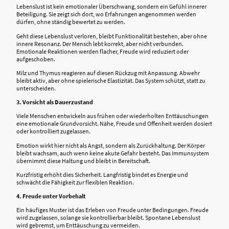
Lebenslust ist kein emotionaler Überschwang, sondern ein Gefühl innerer
Beteiligung. Sie zeigt sich dort, wo Erfahrungen angenommen werden
dürfen, ohne ständig bewertet zu werden.
Geht diese Lebenslust verloren, bleibt Funktionalität bestehen, aber ohne
innere Resonanz. Der Mensch lebt korrekt, aber nicht verbunden.
Emotionale Reaktionen werden flacher, Freude wird reduziert oder
aufgeschoben.
Milz und Thymus reagieren auf diesen Rückzug mit Anpassung. Abwehr
bleibt aktiv, aber ohne spielerische Elastizität. Das System schützt, statt zu
unterscheiden.
3. Vorsicht als Dauerzustand
Viele Menschen entwickeln aus frühen oder wiederholten Enttäuschungen
eine emotionale Grundvorsicht. Nähe, Freude und Offenheit werden dosiert
oder kontrolliert zugelassen.
Emotion wirkt hier nicht als Angst, sondern als Zurückhaltung. Der Körper
bleibt wachsam, auch wenn keine akute Gefahr besteht. Das Immunsystem
übernimmt diese Haltung und bleibt in Bereitschaft.
Kurzfristig erhöht dies Sicherheit. Langfristig bindet es Energie und
schwächt die Fähigkeit zur flexiblen Reaktion.
4. Freude unter Vorbehalt
Ein häufiges Muster ist das Erleben von Freude unter Bedingungen. Freude
wird zugelassen, solange sie kontrollierbar bleibt. Spontane Lebenslust
wird gebremst, um Enttäuschung zu vermeiden.