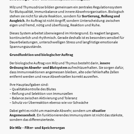
Milz und Thymusdrüse bilden gemeinsam ein zentrales Regulationssystem
für Blutqualität, Immunbalance und innere Abwehrorganisation. Biologisch
stehen sie nicht für akute Reaktion, sondern für
Sortierung, Reifung und
Ausgleich
. Ihr Auftrag ist nicht Angriff, sondern Unterscheidung: zwischen
eigen und fremd, nötig und überflüssig, Reaktion und Ruhe.
Dieses System arbeitet überwiegend im Hintergrund. Es reagiert langsam,
kontinuierlich und rhythmisch. Gerade deshalb ist es besonders sensibel für
Dauerbelastungen, unterschwelligen Stress und langfristige emotionale
Spannungszustände.
Grundfunktion und biologischer Auftrag
Der biologische Auftrag von Milz und Thymus besteht darin,
innere
Ordnung im Abwehr- und Blutsystem
aufrechtzuerhalten. Sie sorgen dafür,
dass Immunreaktionen angemessen bleiben, alte oder fehlerhafte Zellen
entfernt werden und neue Abwehrzellen korrekt ausreifen.
Ihre Hauptaufgaben sind:
– Qualitätskontrolle des Blutes
– Reifung und Selektion von Immunzellen
– Balance zwischen Aktivierung und Toleranz
– Schutz vor Überreaktion ebenso wie vor Schwäche
Dabei geht es nicht um maximale Abwehr, sondern um
situative
Angemessenheit
. Ein funktionierendes Immunsystem ist nicht das stärkste,
sondern das differenzierteste.
Die Milz – Filter- und Speicherorgan