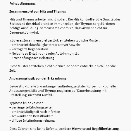
Feinabstimmung.
Zusammenspiel von Milz und Thymus
Milz und Thymus arbeiten nicht isoliert. Die Milz kontrolliert die Qualität des
Blutes und der zirkulierenden Immunzellen, der Thymus sorgt für deren
richtige Ausbildung. Gemeinsam sichern sie, dass Abwehr nicht zur
Dauerreaktion wird.
Ist dieses Zusammenspiel gestört, entstehen typische Muster:
– erhöhte Infektanfälligkeit trotz aktiver Abwehr
– verzögerte Regeneration
– Neigung zu Entzündung oder Autoimmunität
– Erschöpfung nach Belastung
Diese Muster entstehen nicht plötzlich, sondern entwickeln sich über die
Zeit.
Anpassungslogik vor der Erkrankung
Bevor strukturelle Erkrankungen auftreten, zeigt der Körper funktionelle
Anpassungen. Milz und Thymus reagieren auf Dauerbelastung mit
Umstellung, nicht mit Ausfall.
Typische frühe Zeichen:
– verlängerte Erholungszeiten
– erhöhte Müdigkeit nach Infekten
– schwankende Belastbarkeit
– diffuse Entzündungsneigung
Diese Zeichen sind keine Defekte, sondern Hinweise auf
Regelüberlastung
.