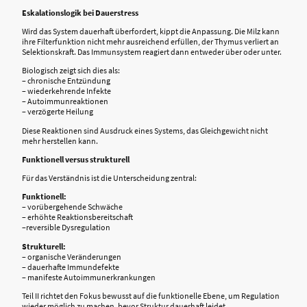
Eskalationslogik bei Dauerstress
Wird das System dauerhaft überfordert, kippt die Anpassung. Die Milz kann
ihre Filterfunktion nicht mehr ausreichend erfüllen, der Thymus verliert an
Selektionskraft. Das Immunsystem reagiert dann entweder über oder unter.
Biologisch zeigt sich dies als:
– chronische Entzündung
– wiederkehrende Infekte
– Autoimmunreaktionen
– verzögerte Heilung
Diese Reaktionen sind Ausdruck eines Systems, das Gleichgewicht nicht
mehr herstellen kann.
Funktionell versus strukturell
Für das Verständnis ist die Unterscheidung zentral:
Funktionell:
– vorübergehende Schwäche
– erhöhte Reaktionsbereitschaft
–reversible Dysregulation
Strukturell:
– organische Veränderungen
– dauerhafte Immundefekte
– manifeste Autoimmunerkrankungen
Teil II richtet den Fokus bewusst auf die funktionelle Ebene, um Regulation
wieder möglich zu machen, bevor Struktur dauerhaft leidet.