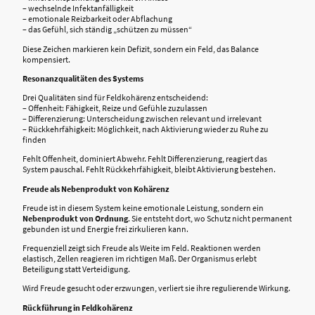
– wechselnde Infektanfälligkeit
– emotionale Reizbarkeit oder Abflachung
– das Gefühl, sich ständig „schützen zu müssen“
Diese Zeichen markieren kein Defizit, sondern ein Feld, das Balance
kompensiert.
Resonanzqualitäten des Systems
Drei Qualitäten sind für Feldkohärenz entscheidend:
– Offenheit: Fähigkeit, Reize und Gefühle zuzulassen
– Differenzierung: Unterscheidung zwischen relevant und irrelevant
– Rückkehrfähigkeit: Möglichkeit, nach Aktivierung wieder zu Ruhe zu
finden
Fehlt Offenheit, dominiert Abwehr. Fehlt Differenzierung, reagiert das
System pauschal. Fehlt Rückkehrfähigkeit, bleibt Aktivierung bestehen.
Freude als Nebenprodukt von Kohärenz
Freude ist in diesem System keine emotionale Leistung, sondern ein
Nebenprodukt von Ordnung
. Sie entsteht dort, wo Schutz nicht permanent
gebunden ist und Energie frei zirkulieren kann.
Frequenziell zeigt sich Freude als Weite im Feld. Reaktionen werden
elastisch, Zellen reagieren im richtigen Maß. Der Organismus erlebt
Beteiligung statt Verteidigung.
Wird Freude gesucht oder erzwungen, verliert sie ihre regulierende Wirkung.
Rückführung in Feldkohärenz