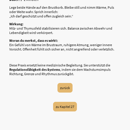
Lege beide Hände auf den Brustkorb. Bleibe still und nimm Wärme, Puls
oder Weite wahr. Sprich innerlich:
„Ich darf geschützt und offen zugleich sein.“
Wirkung:
Milz- und Thymusfeld stabilisieren sich. Balance zwischen Abwehr und
Lebendigkeit wird verkörpert.
Woran du merkst, dass es wirkt:
Ein Gefühl von Wärme im Brustraum, ruhigere Atmung, weniger innere
Vorsicht. Offenheit fühlt sich sicher an, nicht angreifend oder verletzlich.
Diese Praxis ersetzt keine medizinische Begleitung. Sie unterstützt die
Regulationsfähigkeit des Systems
, indem sie dem Wachstumsimpuls
Richtung, Grenze und Rhythmus zurückgibt.
zurück
zu Kapitel 27