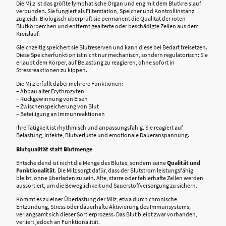
Die Milz ist das größte lymphatische Organ und eng mit dem Blutkreislauf
verbunden. Sie fungiert als Filterstation, Speicher und Kontrollinstanz
zugleich. Biologisch überprüft sie permanent die Qualität der roten
Blutkörperchen und entfernt gealterte oder beschädigte Zellen aus dem
Kreislauf.
Gleichzeitig speichert sie Blutreserven und kann diese bei Bedarf freisetzen.
Diese Speicherfunktion ist nicht nur mechanisch, sondern regulatorisch: Sie
erlaubt dem Körper, auf Belastung zu reagieren, ohne sofort in
Stressreaktionen zu kippen.
Die Milz erfüllt dabei mehrere Funktionen:
– Abbau alter Erythrozyten
– Rückgewinnung von Eisen
– Zwischenspeicherung von Blut
– Beteiligung an Immunreaktionen
Ihre Tätigkeit ist rhythmisch und anpassungsfähig. Sie reagiert auf
Belastung, Infekte, Blutverluste und emotionale Daueranspannung.
Blutqualität statt Blutmenge
Entscheidend ist nicht die Menge des Blutes, sondern seine
Qualität und
Funktionalität
. Die Milz sorgt dafür, dass der Blutstrom leistungsfähig
bleibt, ohne überladen zu sein. Alte, starre oder fehlerhafte Zellen werden
aussortiert, um die Beweglichkeit und Sauerstoffversorgung zu sichern.
Kommt es zu einer Überlastung der Milz, etwa durch chronische
Entzündung, Stress oder dauerhafte Aktivierung des Immunsystems,
verlangsamt sich dieser Sortierprozess. Das Blut bleibt zwar vorhanden,
verliert jedoch an Funktionalität.