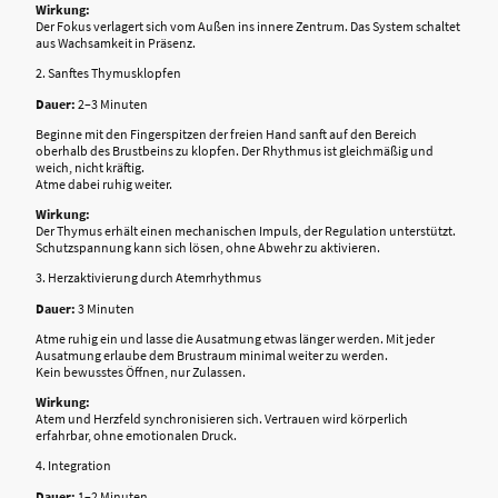
Wirkung:
Der Fokus verlagert sich vom Außen ins innere Zentrum. Das System schaltet
aus Wachsamkeit in Präsenz.
2. Sanftes Thymusklopfen
Dauer:
2–3 Minuten
Beginne mit den Fingerspitzen der freien Hand sanft auf den Bereich
oberhalb des Brustbeins zu klopfen. Der Rhythmus ist gleichmäßig und
weich, nicht kräftig.
Atme dabei ruhig weiter.
Wirkung:
Der Thymus erhält einen mechanischen Impuls, der Regulation unterstützt.
Schutzspannung kann sich lösen, ohne Abwehr zu aktivieren.
3. Herzaktivierung durch Atemrhythmus
Dauer:
3 Minuten
Atme ruhig ein und lasse die Ausatmung etwas länger werden. Mit jeder
Ausatmung erlaube dem Brustraum minimal weiter zu werden.
Kein bewusstes Öffnen, nur Zulassen.
Wirkung:
Atem und Herzfeld synchronisieren sich. Vertrauen wird körperlich
erfahrbar, ohne emotionalen Druck.
4. Integration
Dauer:
1–2 Minuten