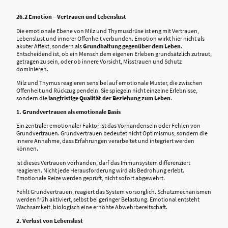
26.2 Emotion – Vertrauen und Lebenslust
Die emotionale Ebene von Milz und Thymusdrüse ist eng mit Vertrauen,
Lebenslust und innerer Offenheit verbunden. Emotion wirkt hier nicht als
akuter Affekt, sondern als
Grundhaltung gegenüber dem Leben
.
Entscheidend ist, ob ein Mensch dem eigenen Erleben grundsätzlich zutraut,
getragen zu sein, oder ob innere Vorsicht, Misstrauen und Schutz
dominieren.
Milz und Thymus reagieren sensibel auf emotionale Muster, die zwischen
Offenheit und Rückzug pendeln. Sie spiegeln nicht einzelne Erlebnisse,
sondern die
langfristige Qualität der Beziehung zum Leben
.
1. Grundvertrauen als emotionale Basis
Ein zentraler emotionaler Faktor ist das Vorhandensein oder Fehlen von
Grundvertrauen. Grundvertrauen bedeutet nicht Optimismus, sondern die
innere Annahme, dass Erfahrungen verarbeitet und integriert werden
können.
Ist dieses Vertrauen vorhanden, darf das Immunsystem differenziert
reagieren. Nicht jede Herausforderung wird als Bedrohung erlebt.
Emotionale Reize werden geprüft, nicht sofort abgewehrt.
Fehlt Grundvertrauen, reagiert das System vorsorglich. Schutzmechanismen
werden früh aktiviert, selbst bei geringer Belastung. Emotional entsteht
Wachsamkeit, biologisch eine erhöhte Abwehrbereitschaft.
2. Verlust von Lebenslust