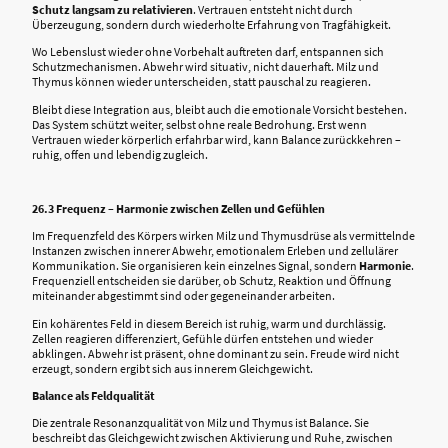
Schutz langsam zu relativieren
. Vertrauen entsteht nicht durch
Überzeugung, sondern durch wiederholte Erfahrung von Tragfähigkeit.
Wo Lebenslust wieder ohne Vorbehalt auftreten darf, entspannen sich
Schutzmechanismen. Abwehr wird situativ, nicht dauerhaft. Milz und
Thymus können wieder unterscheiden, statt pauschal zu reagieren.
Bleibt diese Integration aus, bleibt auch die emotionale Vorsicht bestehen.
Das System schützt weiter, selbst ohne reale Bedrohung. Erst wenn
Vertrauen wieder körperlich erfahrbar wird, kann Balance zurückkehren –
ruhig, offen und lebendig zugleich.
26.3 Frequenz – Harmonie zwischen Zellen und Gefühlen
Im Frequenzfeld des Körpers wirken Milz und Thymusdrüse als vermittelnde
Instanzen zwischen innerer Abwehr, emotionalem Erleben und zellulärer
Kommunikation. Sie organisieren kein einzelnes Signal, sondern
Harmonie
.
Frequenziell entscheiden sie darüber, ob Schutz, Reaktion und Öffnung
miteinander abgestimmt sind oder gegeneinander arbeiten.
Ein kohärentes Feld in diesem Bereich ist ruhig, warm und durchlässig.
Zellen reagieren differenziert, Gefühle dürfen entstehen und wieder
abklingen. Abwehr ist präsent, ohne dominant zu sein. Freude wird nicht
erzeugt, sondern ergibt sich aus innerem Gleichgewicht.
Balance als Feldqualität
Die zentrale Resonanzqualität von Milz und Thymus ist Balance. Sie
beschreibt das Gleichgewicht zwischen Aktivierung und Ruhe, zwischen