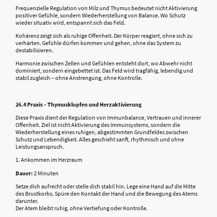
Frequenzielle Regulation von Milz und Thymus bedeutet nicht Aktivierung
positiver Gefühle, sondern Wiederherstellung von Balance. Wo Schutz
wieder situativ wird, entspannt sich das Feld.
Kohärenz zeigt sich als ruhige Offenheit. Der Körper reagiert, ohne sich zu
verhärten. Gefühle dürfen kommen und gehen, ohne das System zu
destabilisieren.
Harmonie zwischen Zellen und Gefühlen entsteht dort, wo Abwehr nicht
dominiert, sondern eingebettet ist. Das Feld wird tragfähig, lebendig und
stabil zugleich – ohne Anstrengung, ohne Kontrolle.
26.4 Praxis – Thymusklopfen und Herzaktivierung
Diese Praxis dient der Regulation von Immunbalance, Vertrauen und innerer
Offenheit. Ziel ist nicht Aktivierung des Immunsystems, sondern die
Wiederherstellung eines ruhigen, abgestimmten Grundfeldes zwischen
Schutz und Lebendigkeit. Alles geschieht sanft, rhythmisch und ohne
Leistungsanspruch.
1. Ankommen im Herzraum
Dauer:
2 Minuten
Setze dich aufrecht oder stelle dich stabil hin. Lege eine Hand auf die Mitte
des Brustkorbs. Spüre den Kontakt der Hand und die Bewegung des Atems
darunter.
Der Atem bleibt ruhig, ohne Vertiefung oder Kontrolle.