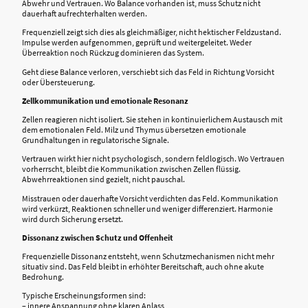
Abwehr und Vertrauen. Wo Balance vorhanden ist, muss Schutz nicht
dauerhaft aufrechterhalten werden.
Frequenziell zeigt sich dies als gleichmäßiger, nicht hektischer Feldzustand.
Impulse werden aufgenommen, geprüft und weitergeleitet. Weder
Überreaktion noch Rückzug dominieren das System.
Geht diese Balance verloren, verschiebt sich das Feld in Richtung Vorsicht
oder Übersteuerung.
Zellkommunikation und emotionale Resonanz
Zellen reagieren nicht isoliert. Sie stehen in kontinuierlichem Austausch mit
dem emotionalen Feld. Milz und Thymus übersetzen emotionale
Grundhaltungen in regulatorische Signale.
Vertrauen wirkt hier nicht psychologisch, sondern feldlogisch. Wo Vertrauen
vorherrscht, bleibt die Kommunikation zwischen Zellen flüssig.
Abwehrreaktionen sind gezielt, nicht pauschal.
Misstrauen oder dauerhafte Vorsicht verdichten das Feld. Kommunikation
wird verkürzt, Reaktionen schneller und weniger differenziert. Harmonie
wird durch Sicherung ersetzt.
Dissonanz zwischen Schutz und Offenheit
Frequenzielle Dissonanz entsteht, wenn Schutzmechanismen nicht mehr
situativ sind. Das Feld bleibt in erhöhter Bereitschaft, auch ohne akute
Bedrohung.
Typische Erscheinungsformen sind:
– innere Anspannung ohne klaren Anlass