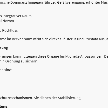
thische Dominanz hingegen führt zu Gefäßverengung, erhöhter Mu
s integrativer Raum:
nd Nerven
d Rückfluss
e im Beckenraum wirkt sich direkt auf Uterus und Prostata aus, a
nkung
derungen kommt, zeigen diese Organe funktionelle Anpassungen. De
hin Ordnung zu sichern.
en sind:
Schutzmechanismen. Sie dienen der Stabilisierung.
stung