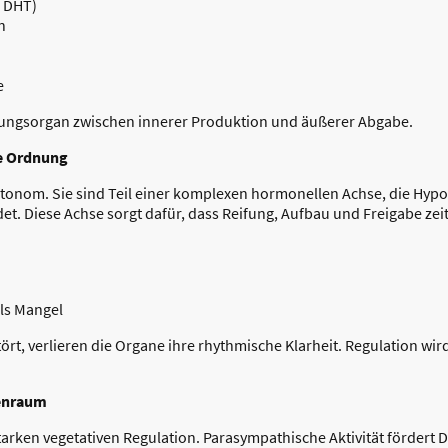
, DHT)
n
e
uerungsorgan zwischen innerer Produktion und äußerer Abgabe.
he Ordnung
autonom. Sie sind Teil einer komplexen hormonellen Achse, die H
t. Diese Achse sorgt dafür, dass Reifung, Aufbau und Freigabe zeit
als Mangel
ört, verlieren die Organe ihre rhythmische Klarheit. Regulation wi
kenraum
tarken vegetativen Regulation. Parasympathische Aktivität fördert 