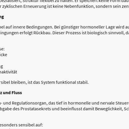
pezialisiert, Struktur flexibel zu halten. Er speichert keine Form da
ur zyklischen Erneuerung ist keine Nebenfunktion, sondern sein zen
ng
el auf innere Bedingungen. Bei günstiger hormoneller Lage wird au
ingungen erfolgt Rückbau. Dieser Prozess ist biologisch sinnvoll, 
se:
icke
ng
aktivität
bel bleiben, ist das System funktional stabil.
z und Fluss
en- und Regulationsorgan, das tief in hormonelle und nervale Steueru
be des Prostatasekrets und beeinflusst damit Beweglichkeit, Sc
besonders sensibel auf: