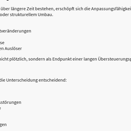
ber längere Zeit bestehen, erschöpft sich die Anpassungsfähigkeit
 oder strukturellem Umbau.
tveränderungen
sse
en Auslöser
icht plötzlich, sondern als Endpunkt einer langen Übersteuerungs
r die Unterscheidung entscheidend:
sstörungen
e
gen