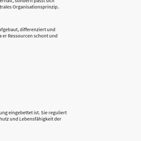
uerhaft, sondern passt sich
trales Organisationsprinzip.
fgebaut, differenziert und
da er Ressourcen schont und
ng eingebettet ist. Sie reguliert
hutz und Lebensfähigkeit der