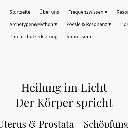
Startseite
Über uns
Frequenzwissen
Reso
Archetypen&Mythen
Poesie & Resonanz
Ho
Datenschutzerklärung
Impressum
Heilung im Licht
Der Körper spricht
 Uterus & Prostata – Schöpfun