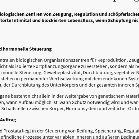
biologischen Zentren von Zeugung, Regulation und schöpferischer
störte Intimität und blockierten Lebensfluss, wenn Schöpfung nic
nd hormonelle Steuerung
entralen biologischen Organisationszentren für Reproduktion, Zeu
icht als isolierte Fortpflanzungsorgane zu verstehen, sondern als h
monelle Steuerung, Gewebeplastizität, Durchblutung, vegetative N
 stehen in permanenter Wechselwirkung mit dem endokrinen Sys
 der Durchblutung des Unterkörpers und der gesamten inneren S
gane besteht nicht allein in der Weitergabe von genetischem Materi
ren, wann Aufbau möglich ist, wann Schutz notwendig wird und wann
e Schaltstellen zwischen Körper, Hormonsystem und zeitlicher Ord
 Auftrag
 Prostata liegt in der Steuerung von Reifung, Speicherung, Regula
pfindliche Prozesse unter variablen inneren und äußeren Bedingun