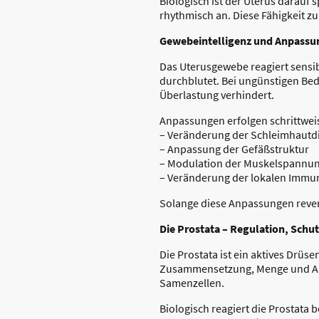
Biologisch ist der Uterus darauf s
rhythmisch an. Diese Fähigkeit z
Gewebeintelligenz und Anpassu
Das Uterusgewebe reagiert sensib
durchblutet. Bei ungünstigen Bed
Überlastung verhindert.
Anpassungen erfolgen schrittwei
– Veränderung der Schleimhautd
– Anpassung der Gefäßstruktur
– Modulation der Muskelspannu
– Veränderung der lokalen Immun
Solange diese Anpassungen reversi
Die Prostata – Regulation, Schut
Die Prostata ist ein aktives Drüs
Zusammensetzung, Menge und Abga
Samenzellen.
Biologisch reagiert die Prostata 