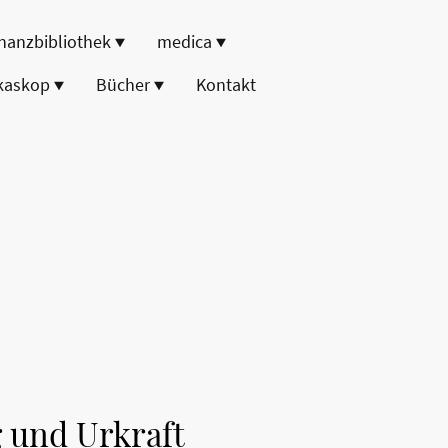
nanzbibliothek
medica
kaskop
Bücher
Kontakt
g und Urkraft