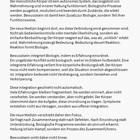
Der menschliche Körper ist kein autonomes System, das losgelöst von
Wahrnehmung und innerer Haltung funktioniert. Biologische Prozesse
werden ausgelöst, moduliert und beendet durch Zustände, die erlebt
werden. Bewusstsein ist damit kein Zusatz zur Biologie, sondern Teil ihrer
Funktionsweise.
Die neue Medizin beginnt dort, wo diese Verbindung ernst genommen wird.
Nicht als Gedankenkontrolle oder mentale Überhöhung, sondern als
einfache Beobachtung: Der Körper reagiert auf das, was als „wirklich“ erlebt
wird. Wahrnehmung erzeugt Bedeutung. Bedeutung steuert Reaktion.
Reaktion formt Biologie.
Bewusstsein integriert Biologie, indem es Erfahrung einordnet.
Ein ungelöster Konflikt wirkt biologisch, weil er im Erleben fortbesteht. Eine
integrierte Erfahrung verliert ihre körperliche Bindungskraft. Der Körper
muss nicht mehr kompensieren, weil die Situation innerlich abgeschlossen
ist. Integration bedeutet nicht Verdrängung, sondern Verstehen und
Verkörperung.
Diese Integration geschieht nicht automatisch.
Viele Erfahrungen bleiben fragmentiert. Sie werden erinnert, aber nicht
verarbeitet. Sie werden verstanden, aber nicht gelebt. Der Körper
übernimmt dann die Aufgabe, diese Unordnung zu tragen. Symptome
entstehen nicht aus Versagen, sondern aus offener Integration.
Die neue Medizin verschiebt daher den Fokus.
Sie fragt nach Zusammenhang statt nach Defekten. Nach Einordnung statt
Unterdrückung. Biologische Programme werden als sinnvoll erkannt.
Heilung ist kein Kampf, sondern ein Prozess des Zusammenführens.
Bewusstsein wirkt dabei nicht linear.