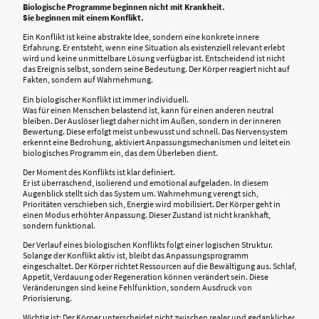
Biologische Programme beginnen nicht mit Krankheit.
Sie beginnen mit einem Konflikt.
Ein Konflikt ist keine abstrakte Idee, sondern eine konkrete innere
Erfahrung. Er entsteht, wenn eine Situation als existenziell relevant erlebt
wird und keine unmittelbare Lösung verfügbar ist. Entscheidend ist nicht
das Ereignis selbst, sondern seine Bedeutung. Der Körper reagiert nicht auf
Fakten, sondern auf Wahrnehmung.
Ein biologischer Konflikt ist immer individuell.
Was für einen Menschen belastend ist, kann für einen anderen neutral
bleiben. Der Auslöser liegt daher nicht im Außen, sondern in der inneren
Bewertung. Diese erfolgt meist unbewusst und schnell. Das Nervensystem
erkennt eine Bedrohung, aktiviert Anpassungsmechanismen und leitet ein
biologisches Programm ein, das dem Überleben dient.
Der Moment des Konflikts ist klar definiert.
Er ist überraschend, isolierend und emotional aufgeladen. In diesem
Augenblick stellt sich das System um. Wahrnehmung verengt sich,
Prioritäten verschieben sich, Energie wird mobilisiert. Der Körper geht in
einen Modus erhöhter Anpassung. Dieser Zustand ist nicht krankhaft,
sondern funktional.
Der Verlauf eines biologischen Konflikts folgt einer logischen Struktur.
Solange der Konflikt aktiv ist, bleibt das Anpassungsprogramm
eingeschaltet. Der Körper richtet Ressourcen auf die Bewältigung aus. Schlaf,
Appetit, Verdauung oder Regeneration können verändert sein. Diese
Veränderungen sind keine Fehlfunktion, sondern Ausdruck von
Priorisierung.
Wichtig ist: Der Körper unterscheidet nicht zwischen realer und gedanklicher