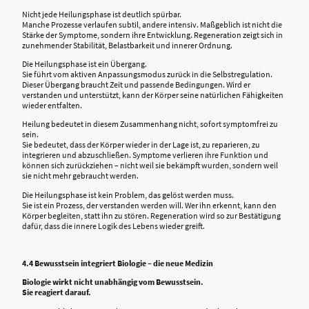
Nicht jede Heilungsphase ist deutlich spürbar.
Manche Prozesse verlaufen subtil, andere intensiv. Maßgeblich ist nicht die
Stärke der Symptome, sondern ihre Entwicklung. Regeneration zeigt sich in
zunehmender Stabilität, Belastbarkeit und innerer Ordnung.
Die Heilungsphase ist ein Übergang.
Sie führt vom aktiven Anpassungsmodus zurück in die Selbstregulation.
Dieser Übergang braucht Zeit und passende Bedingungen. Wird er
verstanden und unterstützt, kann der Körper seine natürlichen Fähigkeiten
wieder entfalten.
Heilung bedeutet in diesem Zusammenhang nicht, sofort symptomfrei zu
sein.
Sie bedeutet, dass der Körper wieder in der Lage ist, zu reparieren, zu
integrieren und abzuschließen. Symptome verlieren ihre Funktion und
können sich zurückziehen – nicht weil sie bekämpft wurden, sondern weil
sie nicht mehr gebraucht werden.
Die Heilungsphase ist kein Problem, das gelöst werden muss.
Sie ist ein Prozess, der verstanden werden will. Wer ihn erkennt, kann den
Körper begleiten, statt ihn zu stören. Regeneration wird so zur Bestätigung
dafür, dass die innere Logik des Lebens wieder greift.
4.4 Bewusstsein integriert Biologie – die neue Medizin
Biologie wirkt nicht unabhängig vom Bewusstsein.
Sie reagiert darauf.