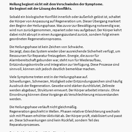
Heilung beginnt nicht mit dem Verschwinden der Symptome.
Sie beginnt mit der Lösung des Konflikts.
Sobald ein biologischer Konflikt innerlich oder äußerlich gelöst ist, schaltet
der Körper von Anpassung auf Regeneration um. Dieser Übergang markiert
den Beginn der Heilungsphase. Was zuvor zur Bewältigung notwendig war,
wird nun zurückgenommen, repariert oder neu aufgebaut. Der Körper kehrt
dabei nicht abrupt in einen Ausgangszustand zurück, sondern folgt einem
geordneten Regenerationsprozess.
Die Heilungsphase ist kein Zeichen von Schwäche.
Sie zeigt, dass das System wieder über ausreichende Sicherheit verfügt, um
Ressourcen für Reparatur freizugeben. Energie, die zuvor für
Alarmbereitschaft gebunden war, steht nun für Wiederaufbau,
Entzündungskontrolle und Integration zur Verfügung. Diese Prozesse sind
sinnvoll, können sich jedoch deutlich bemerkbar machen.
Viele Symptome treten erst in der Heilungsphase auf.
Schwellungen, Schmerzen, Müdigkeit oder Entzündungszeichen sind häufig
Ausdruck der Regeneration. Gewebe wird stärker durchblutet, Zellreste
werden abgebaut, Strukturen erneuert. Der Körper arbeitet intensiv. Ohne
Einordnung können diese Vorgänge als Verschlechterung missverstanden
werden.
Die Heilungsphase verläuft nicht gleichmäßig.
Regeneration geschieht in Wellen. Phasen relativer Erleichterung wechseln
sich mit Phasen erhöhter Aktivität ab. Der Körper prüft, stabilisiert und passt
an. Diese Schwankungen sind kein Rückfall, sondern Teil des
Reparaturprozesses.