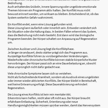
Bedrohung.
Auch anhaltendes Grübeln, innere Spannung oder ungelöste emotionale
Themen können ein Programm aktiv halten. Der Konflikt muss nicht
bewusst erinnert werden, um wirksam zu bleiben. Entscheidend ist, ob das
System weiterhin Gefahr wahrnimmt.
Ein Konflikt endet, wenn eine Lösung gefunden wird.
Diese Lösung kann äußerlich oder innerlich sein. Entweder verändert sich
die Situation oder die Haltung dazu. In beiden Fällen erkennt das System,
dass die Bedrohung nicht mehr besteht. Erst dann wird das biologische
Programm beendet. Der Körper schaltet von Anpassung auf Regeneration
um.
Zwischen Auslöser und Lösung liegt die Konfliktphase.
Je länger sie andauert, desto stärker prägt sich das Programm aus.
Kurzzeitige Konflikte führen zu vorübergehenden Veränderungen.
Wiederholte oder chronische Konflikte können stabile körperliche Muster
hervorbringen. Der Körper passt sich an eine Dauerbelastung an, obwohl
diese ursprünglich nicht dafür gedacht war.
Viele chronische Symptome lassen sich so verstehen.
Nicht als fortschreitende Krankheit, sondern als Ausdruck eines ungelösten
oder immer wieder aktivierten Konflikts. Der Körper bleibt in Bereitschaft,
weil keine Entwarnung erfolgt. Diese Daueraktivierung verhindert
Regeneration.
Die Lösung eines Konflikts ist kein rein mentaler Akt.
Erkenntnis kann helfen, reicht aber oft nicht aus. Der Körper braucht
erfahrbare Entlastung. Sicherheit, Orientierung oder neue
Handlungsmöglichkeiten müssen spürbar werden, damit das Nervensystem