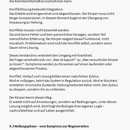
die Alarmbereitschaft zurücknehmen kann.
Konfliktlösung bedeutet Integration.
Das Erlebte wird eingeordnet und abgeschlossen. Der Körper muss nicht
länger kompensieren. In diesem Moment beginnt der Übergang von
Anpassung zu Heilung.
Konflikte müssen nicht bewertet werden.
Sie sind keine Fehler und kein persönliches Versagen, sondern Teil
menschlicher Erfahrung. Der Körper reagiert darauf funktional, nicht
moralisch. Problematisch wird nicht der Konflikt selbst, sondern seine
Dauer ohne Lösung.
Dieses Verständnis verändert den Umgang mit Krankheit.
Die Frage verschiebt sich von „Was ist kaputt?“ zu „Was versucht der Körper
zu lösen?“. Symptome werden zu Hinweisen auf einen laufenden oder
abgeschlossenen Prozess.
Konflikt, Verlauf und Lösung bilden einen natürlichen Zyklus.
Wird er vollzogen, kehrt das System in Regulation zurück. Wird er blockiert,
entstehen chronische Zustände. Heilung bedeutet daher nicht, den Zyklus
zu stoppen, sondern ihn zu vollenden.
Der Körper kennt diesen Weg.
Er wartet nicht auf Anweisungen, sondern auf Bedingungen, unter denen
Lösung möglich wird. Dort folgt die Biologie ihrer eigenen Logik –
nachvollziehbar und auf Leben ausgerichtet.
4.3 Heilungsphase – vom Symptom zur Regeneration