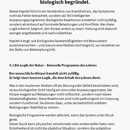
biologisch begründet.
Dieses Kapitel führt in ein Verständnis von Krankheit ein, das Symptome
nicht als Fehler betrachtet, sondern als Teil intelligenter
Anpassungsprogramme. Biologische Reaktionen entstehen nicht zufällig,
sondern als Antwort auf konkrete Belastungen und Konflikte. Wer diese
Logik erkennt, beginnt, den Körper anders zu lesen. Heilung wird dadurch
weniger angstbesetzt und nachvollziehbar.
Kapitel 4 zeigt, wie biologische Gesetzmäßigkeiten mit Bewusstsein
zusammenwirken – und warum eine Medizin dort beginnt, wo Verstehen an
die Stelle von Bekämpfung tritt.
4.1 Die Logik der Natur – Sinnvolle Programme des Lebens
Der menschliche Körper handelt nicht zufällig.
Er folgt einer inneren Logik, die dem Erhalt des Lebens dient.
Was in der modernen Medizin oft als Störung oder Defekt beschrieben wird,
ist aus biologischer Sicht häufig ein sinnvoller Anpassungsprozess. Der
Körper reagiert auf Belastungen nicht willkürlich, sondern nach klaren
Gesetzmäßigkeiten. Diese Reaktionen sind nicht pathologisch im Ursprung,
sondern funktional. Sie dienen dazu, unter als bedrohlich erlebten
Bedingungen Stabilität zu sichern.
Biologische Programme werden aktiviert, wenn das System unter Druck
gerät.
Dieser Druck kann physischer, emotionaler oder existenzieller Natur sein.
Entscheidend ist nicht die objektive Situation, sondern die subjektive