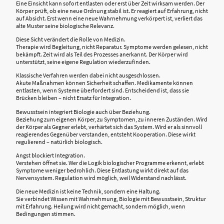
Eine Einsicht kann sofort entlasten oder erst über Zeit wirksam werden. Der
Körper prüft, ob eine neue Ordnung stabil ist. Er reagiert auf Erfahrung, nicht
auf Absicht. Erst wenn eine neue Wahrnehmung verkörpert ist, verliert das
alte Muster seine biologische Relevanz.
Diese Sicht verändert die Rolle von Medizin.
Therapie wird Begleitung, nicht Reparatur. Symptome werden gelesen, nicht
bekämpft. Zeit wird als Teil des Prozesses anerkannt. Der Körper wird
unterstützt, seine eigene Regulation wiederzufinden.
Klassische Verfahren werden dabei nicht ausgeschlossen.
Akute Maßnahmen können Sicherheit schaffen. Medikamente können
entlasten, wenn Systeme überfordert sind. Entscheidend ist, dass sie
Brücken bleiben – nicht Ersatz für Integration.
Bewusstsein integriert Biologie auch über Beziehung.
Beziehung zum eigenen Körper, zu Symptomen, zu inneren Zuständen. Wird
der Körper als Gegner erlebt, verhärtet sich das System. Wird er als sinnvoll
reagierendes Gegenüber verstanden, entsteht Kooperation. Diese wirkt
regulierend – natürlich biologisch.
Angst blockiert Integration.
Verstehen öffnet sie. Wer die Logik biologischer Programme erkennt, erlebt
Symptome weniger bedrohlich. Diese Entlastung wirkt direkt auf das
Nervensystem. Regulation wird möglich, weil Widerstand nachlässt.
Die neue Medizin ist keine Technik, sondern eine Haltung.
Sie verbindet Wissen mit Wahrnehmung, Biologie mit Bewusstsein, Struktur
mit Erfahrung. Heilung wird nicht gemacht, sondern möglich, wenn
Bedingungen stimmen.