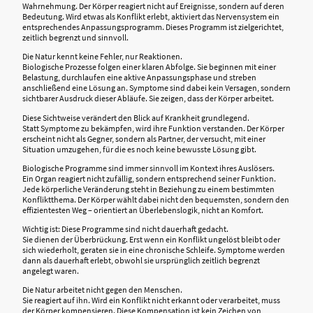
Wahrnehmung. Der Körper reagiert nicht auf Ereignisse, sondern auf deren
Bedeutung. Wird etwas als Konflikt erlebt, aktiviert das Nervensystem ein
entsprechendes Anpassungsprogramm. Dieses Programm ist zielgerichtet,
zeitlich begrenzt und sinnvoll.
Die Natur kennt keine Fehler, nur Reaktionen.
Biologische Prozesse folgen einer klaren Abfolge. Sie beginnen mit einer
Belastung, durchlaufen eine aktive Anpassungsphase und streben
anschließend eine Lösung an. Symptome sind dabei kein Versagen, sondern
sichtbarer Ausdruck dieser Abläufe. Sie zeigen, dass der Körper arbeitet.
Diese Sichtweise verändert den Blick auf Krankheit grundlegend.
Statt Symptome zu bekämpfen, wird ihre Funktion verstanden. Der Körper
erscheint nicht als Gegner, sondern als Partner, der versucht, mit einer
Situation umzugehen, für die es noch keine bewusste Lösung gibt.
Biologische Programme sind immer sinnvoll im Kontext ihres Auslösers.
Ein Organ reagiert nicht zufällig, sondern entsprechend seiner Funktion.
Jede körperliche Veränderung steht in Beziehung zu einem bestimmten
Konfliktthema. Der Körper wählt dabei nicht den bequemsten, sondern den
effizientesten Weg – orientiert an Überlebenslogik, nicht an Komfort.
Wichtig ist: Diese Programme sind nicht dauerhaft gedacht.
Sie dienen der Überbrückung. Erst wenn ein Konflikt ungelöst bleibt oder
sich wiederholt, geraten sie in eine chronische Schleife. Symptome werden
dann als dauerhaft erlebt, obwohl sie ursprünglich zeitlich begrenzt
angelegt waren.
Die Natur arbeitet nicht gegen den Menschen.
Sie reagiert auf ihn. Wird ein Konflikt nicht erkannt oder verarbeitet, muss
der Körper kompensieren. Diese Kompensation ist kein Zeichen von