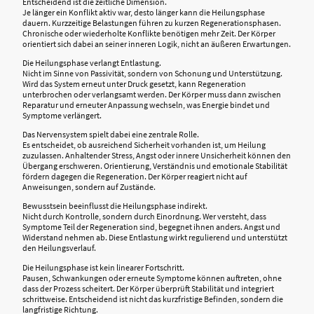
Entscheidend ist die zeitliche Dimension.
Je länger ein Konflikt aktiv war, desto länger kann die Heilungsphase
dauern. Kurzzeitige Belastungen führen zu kurzen Regenerationsphasen.
Chronische oder wiederholte Konflikte benötigen mehr Zeit. Der Körper
orientiert sich dabei an seiner inneren Logik, nicht an äußeren Erwartungen.
Die Heilungsphase verlangt Entlastung.
Nicht im Sinne von Passivität, sondern von Schonung und Unterstützung.
Wird das System erneut unter Druck gesetzt, kann Regeneration
unterbrochen oder verlangsamt werden. Der Körper muss dann zwischen
Reparatur und erneuter Anpassung wechseln, was Energie bindet und
Symptome verlängert.
Das Nervensystem spielt dabei eine zentrale Rolle.
Es entscheidet, ob ausreichend Sicherheit vorhanden ist, um Heilung
zuzulassen. Anhaltender Stress, Angst oder innere Unsicherheit können den
Übergang erschweren. Orientierung, Verständnis und emotionale Stabilität
fördern dagegen die Regeneration. Der Körper reagiert nicht auf
Anweisungen, sondern auf Zustände.
Bewusstsein beeinflusst die Heilungsphase indirekt.
Nicht durch Kontrolle, sondern durch Einordnung. Wer versteht, dass
Symptome Teil der Regeneration sind, begegnet ihnen anders. Angst und
Widerstand nehmen ab. Diese Entlastung wirkt regulierend und unterstützt
den Heilungsverlauf.
Die Heilungsphase ist kein linearer Fortschritt.
Pausen, Schwankungen oder erneute Symptome können auftreten, ohne
dass der Prozess scheitert. Der Körper überprüft Stabilität und integriert
schrittweise. Entscheidend ist nicht das kurzfristige Befinden, sondern die
langfristige Richtung.