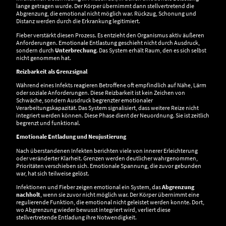
lange getragen wurde. Der Körper übernimmt dann stellvertretend die
Abgrenzung, die emotional nicht möglich war. Rückzug, Schonung und
Distanz werden durch die Erkrankung legitimiert.
Fieber verstärkt diesen Prozess. Es entzieht den Organismus aktiv äußeren
Anforderungen. Emotionale Entlastung geschieht nicht durch Ausdruck,
sondern durch
Unterbrechung
. Das System erhält Raum, den es sich selbst
nicht genommen hat.
Reizbarkeit als Grenzsignal
Während eines Infekts reagieren Betroffene oft empfindlich auf Nähe, Lärm
oder soziale Anforderungen. Diese Reizbarkeit ist kein Zeichen von
Schwäche, sondern Ausdruck begrenzter emotionaler
Verarbeitungskapazität. Das System signalisiert, dass weitere Reize nicht
integriert werden können. Diese Phase dient der Neuordnung. Sie ist zeitlich
begrenzt und funktional.
Emotionale Entladung und Neujustierung
Nach überstandenen Infekten berichten viele von innerer Erleichterung
oder veränderter Klarheit. Grenzen werden deutlicher wahrgenommen,
Prioritäten verschieben sich. Emotionale Spannung, die zuvor gebunden
war, hat sich teilweise gelöst.
Infektionen und Fieber zeigen emotional ein System, das
Abgrenzung
nachholt
, wenn sie zuvor nicht möglich war. Der Körper übernimmt eine
regulierende Funktion, die emotional nicht geleistet werden konnte. Dort,
wo Abgrenzung wieder bewusst integriert wird, verliert diese
stellvertretende Entladung ihre Notwendigkeit.