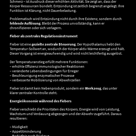
Schmerz – ist Ausdruck dieser erhöhten Aktivität. Sie zeigt an, dass der
Körper Ressourcen bündelt. Entzündung ist zeitlich begrenzt angelegt. Ihre
Funktion ist Klärung, nicht Dauerbelastung.
Problematisch wird Entzündung nicht durch ihre Existenz, sondern durch
fehlende Auflösung
. Bleibt der Prozess unvollständig, kann er
chronifizieren oder sich verlagern.
Fieber als zentrales Regulationsinstrument
Fieber ist eine
gezielte zentrale Steuerung
. Der Hypothalamus hebt den
Temperatur-Sollwert an, wodurch der Körper aktiv Wärme erzeugt und hält.
Dieser Vorgang ist energieaufwendig und wird nicht leichtfertig ausgelöst.
Der Temperaturanstieg erfüllt mehrere Funktionen:
– erhöhte Effizienz immunologischer Reaktionen
– veränderte Lebensbedingungen für Erreger
– Beschleunigung enzymatischer Prozesse
– verbesserte Mobilisierung von Abwehrzellen
Fieber ist damit kein Nebenprodukt, sondern ein
Werkzeug
, das unter
klarer zentraler Kontrolle steht.
Energieökonomie während des Fiebers
Fieber verschiebt die Prioritäten des Körpers. Energie wird von Leistung,
Wachstum und Verdauung abgezogen und der Abwehr zugeführt. Daraus
resultieren:
– Müdigkeit
– Appetitminderung
– Bedürfnis nach Rückzug