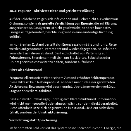
48.3 Frequenz – Aktivierte Hitze und gerichtete Klärung
Auf der Feldebene zeigen sich Infektionen und Fieber nicht als Verlust von
Ordnung, sondern als
gezielte Verdichtung von Energie
, die auf Klärung
ausgerichtet ist. Das System ist nicht geschwächt, sondern hochaktiv.
Energie wird gebündelt, beschleunigt und in eine eindeutige Richtung
geführt.
Im kohärenten Zustand verteilt sich Energie gleichmäßig und ruhig. Reize
werden aufgenommen, verarbeitet und wieder abgegeben. Bei Infektion
verändert sich dieser Zustand. Das Feld schaltet von Verteilung auf
Fokussierung
. Energie sammelt sich, um Blockiertes, Belastetes oder
Unintegriertes nicht weiter zu halten, sondern aufzulösen.
Hitze als Feldzustand
Frequenziell entspricht Fieber einem Zustand erhöhter Feldtemperatur.
Diese Hitze ist kein Nebenprodukt, sondern Ausdruck einer
gerichteten
Aktivierung
. Bewegung wird beschleunigt, Übergänge werden verkürzt,
Stagnation verliert Stabilität.
Das Feld wird durchlässiger, und zugleich klarer strukturiert. Information
wird nicht mehr gepuffert oder abgeschwächt, sondern direkt verarbeitet.
Diese Offenheit ist zeitlich begrenzt und funktional. Sie dient nicht dem
Erhalt, sondern der
Umstrukturierung
.
Verdichtung statt Speicherung
Im fieberhaften Feld verliert das System seine Speicherfunktion. Energie, die