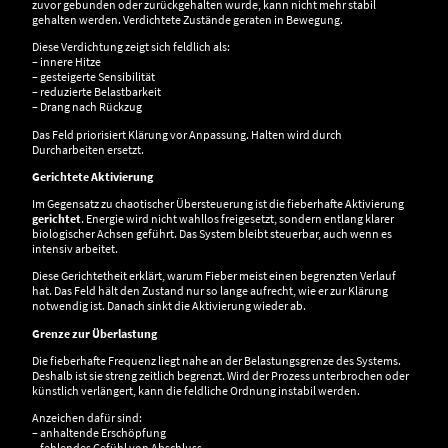
zuvor gebunden oder zurückgehalten wurde, kann nicht mehr stabil
gehalten werden. Verdichtete Zustände geraten in Bewegung.
Diese Verdichtung zeigt sich feldlich als:
– innere Hitze
– gesteigerte Sensibilität
– reduzierte Belastbarkeit
– Drang nach Rückzug
Das Feld priorisiert Klärung vor Anpassung. Halten wird durch
Durcharbeiten ersetzt.
Gerichtete Aktivierung
Im Gegensatz zu chaotischer Übersteuerung ist die fieberhafte Aktivierung
gerichtet
. Energie wird nicht wahllos freigesetzt, sondern entlang klarer
biologischer Achsen geführt. Das System bleibt steuerbar, auch wenn es
intensiv arbeitet.
Diese Gerichtetheit erklärt, warum Fieber meist einen begrenzten Verlauf
hat. Das Feld hält den Zustand nur so lange aufrecht, wie er zur Klärung
notwendig ist. Danach sinkt die Aktivierung wieder ab.
Grenze zur Überlastung
Die fieberhafte Frequenz liegt nahe an der Belastungsgrenze des Systems.
Deshalb ist sie streng zeitlich begrenzt. Wird der Prozess unterbrochen oder
künstlich verlängert, kann die feldliche Ordnung instabil werden.
Anzeichen dafür sind:
– anhaltende Erschöpfung
– fehlendes Gefühl von Abschluss