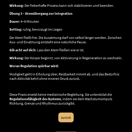
Wirkung:
Der fieberhafte Prozess kann sich stabilisieren und beenden.
Übung 3 – Atemübergang zur Integration
Dauer:
4–6 Minuten
Setting:
ruhig, bevorzugt im Liegen
Der Atem fließt frei. Die Ausatmung darf von selbst länger werden. Zwischen
Aus- und Einatmung entsteht eine natürliche Pause.
Gib acht auf dich:
Lass den Atem fließen wie er ist.
Wirkung:
Der Körper beginnt, von Aktivierung in Regeneration zu wechseln.
Woran Regulation spürbar wird:
Müdigkeit geht in Erholung über, Reizbarkeit nimmt ab, und das Bedürfnis
nach Aktivität kehrt ohne inneren Druck zurück.
Diese Praxis ersetzt keine medizinische Begleitung. Sie unterstützt die
Regulationsfähigkeit des Systems
, indem sie dem Wachstumsimpuls
Richtung, Grenze und Rhythmus zurückgibt.
zurück