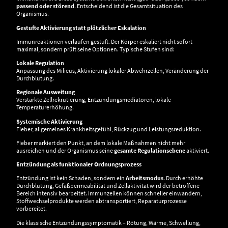
passend oder störend
. Entscheidend ist die Gesamtsituation des
Organismus.
Gestufte Aktivierung statt plötzlicher Eskalation
Immunreaktionen verlaufen gestuft. Der Körper eskaliert nicht sofort
maximal, sondern prüft seine Optionen. Typische Stufen sind:
Lokale Regulation
Anpassung des Milieus, Aktivierung lokaler Abwehrzellen, Veränderung der
Durchblutung.
Regionale Ausweitung
Verstärkte Zellrekrutierung, Entzündungsmediatoren, lokale
Temperaturerhöhung.
Systemische Aktivierung
Fieber, allgemeines Krankheitsgefühl, Rückzug und Leistungsreduktion.
Fieber markiert den Punkt, an dem lokale Maßnahmen nicht mehr
ausreichen und der Organismus seine
gesamte Regulationsebene
aktiviert.
Entzündung als funktionaler Ordnungsprozess
Entzündung ist kein Schaden, sondern ein
Arbeitsmodus
. Durch erhöhte
Durchblutung, Gefäßpermeabilität und Zellaktivität wird der betroffene
Bereich intensiv bearbeitet. Immunzellen können schneller einwandern,
Stoffwechselprodukte werden abtransportiert, Reparaturprozesse
vorbereitet.
Die klassische Entzündungssymptomatik – Rötung, Wärme, Schwellung,