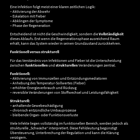
Eine Infektion folgt meist einer klaren zeitlichen Logik:
– Aktivierung der Abwehr
– Eskalation mit Fieber
– Abklingen der Symptome
– Phase der Regeneration
Entscheidend ist nicht die Geschwindigkeit, sondern die
Vollständigkeit
dieses Ablaufs. Erst wenn die Regenerationsphase ausreichend Raum
erhält, kann das System wieder in seinen Grundzustand zurückkehren.
Funktionell versus strukturell
Für das Verständnis von Infektionen und Fieber ist die Unterscheidung
zwischen
funktionellen
und
strukturellen
Veränderungen zentral.
Funktionell:
– Aktivierung von Immunzellen und Entzündungsmediatoren
– Anhebung des Temperatur-Sollwertes (Fieber)
– erhöhter Energieverbrauch und Rückzug
– reversible Veränderungen von Stoffwechsel und Leistungsfähigkeit
Strukturell:
– anhaltende Gewebeschädigung
– chronisch entzündliche Umbauprozesse
– bleibende Organ- oder Funktionsverluste
Viele Infekte liegen vollständig im funktionellen Bereich, werden jedoch als
strukturelle „Schwäche“ interpretiert. Diese Fehldeutung begünstigt
Übersteuerung, Unterbrechung der Regulation und kann die Klärung
verzögern.