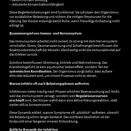
– reduzierte Konzentrationsfähigkeit
Diese Begleiterscheinungen sind funktional. Sie schützen den Organismus
vor zusätzlicher Belastung und sichern die nötigen Ressourcen für die
Klärung. Der Körper erzwingt damit Ruhe, wenn freiwillige Entlastung nicht
erfolgt ist.
Zusammenspiel von Immun- und Nervensystem
Das Immunsystem arbeitet nicht isoliert. Es ist eng mit dem Nervensystem
verschaltet. Stress, Daueranspannung und Schlafmangel beeinflussen die
Reaktionsbereitschaft der Abwehr. Gleichzeitig wirkt die Immunaktivität auf
das Erleben zurück.
Zytokine beeinflussen Stimmung, Antrieb und Wahrnehmung. Das
Krankheitsgefühl ist kein psychischer Nebeneffekt, sondern Teil der
systemischen Koordination
. Der Organismus sorgt dafür, dass äußere
Aktivität reduziert wird, um innere Prozesse nicht zu stören.
Warum Infekte oft nach Belastungsphasen auftreten
Infektionen treten häufig nach Phasen erhöhter Beanspruchung auf. Nicht,
weil das Immunsystem versagt, sondern weil
Regulationsreserven
erschöpft
sind. Der Körper wählt dann eine aktive Klärungsreaktion, statt
weiter still zu kompensieren.
Diese Dynamik erklärt, warum Symptome oft „plötzlich“ auftreten, obwohl
die Belastung schon länger bestand. Das sichtbare Geschehen ist der
Endpunkt einer längeren inneren Entwicklung.
Zeitliche Dynamik der Infektion