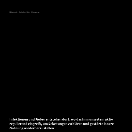
Hokamook - Zwischen Licht & Frequenz
Heilung im Licht
Spezielle Krankheitsbilder
Kapitel 48 - Infektionen & Fieber
– Reinigung und emotionale
Entladung
Infektionen und Fieber entstehen dort, wo das Immunsystem aktiv
regulierend eingreift, um Belastungen zu klären und gestörte innere
Ordnung wiederherzustellen.