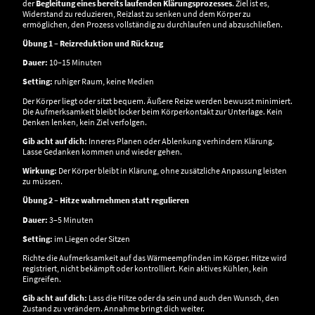
der
Begleitung eines bereits laufenden Klärungsprozesses
. Ziel ist es,
Widerstand zu reduzieren, Reizlast zu senken und dem Körper zu
ermöglichen, den Prozess vollständig zu durchlaufen und abzuschließen.
Übung 1 – Reizreduktion und Rückzug
Dauer:
10–15 Minuten
Setting:
ruhiger Raum, keine Medien
Der Körper liegt oder sitzt bequem. Äußere Reize werden bewusst minimiert.
Die Aufmerksamkeit bleibt locker beim Körperkontakt zur Unterlage. Kein
Denken lenken, kein Ziel verfolgen.
Gib acht auf dich:
Inneres Planen oder Ablenkung verhindern Klärung.
Lasse Gedanken kommen und wieder gehen.
Wirkung:
Der Körper bleibt in Klärung, ohne zusätzliche Anpassung leisten
zu müssen.
Übung 2 – Hitze wahrnehmen statt regulieren
Dauer:
3–5 Minuten
Setting:
im Liegen oder Sitzen
Richte die Aufmerksamkeit auf das Wärmeempfinden im Körper. Hitze wird
registriert, nicht bekämpft oder kontrolliert. Kein aktives Kühlen, kein
Eingreifen.
Gib acht auf dich:
Lass die Hitze oder da sein und auch den Wunsch, den
Zustand zu verändern. Annahme bringt dich weiter.