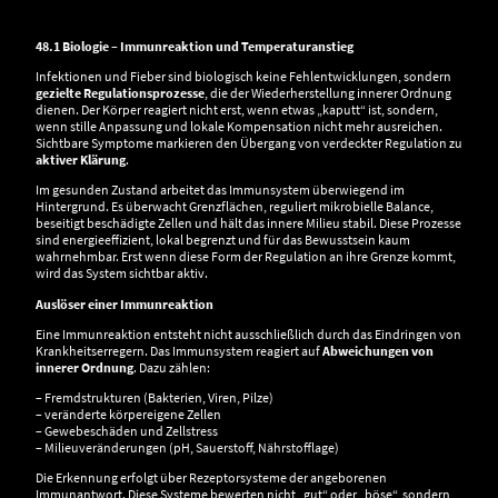
48.1 Biologie – Immunreaktion und Temperaturanstieg
Infektionen und Fieber sind biologisch keine Fehlentwicklungen, sondern
gezielte Regulationsprozesse
, die der Wiederherstellung innerer Ordnung
dienen. Der Körper reagiert nicht erst, wenn etwas „kaputt“ ist, sondern,
wenn stille Anpassung und lokale Kompensation nicht mehr ausreichen.
Sichtbare Symptome markieren den Übergang von verdeckter Regulation zu
aktiver Klärung
.
Im gesunden Zustand arbeitet das Immunsystem überwiegend im
Hintergrund. Es überwacht Grenzflächen, reguliert mikrobielle Balance,
beseitigt beschädigte Zellen und hält das innere Milieu stabil. Diese Prozesse
sind energieeffizient, lokal begrenzt und für das Bewusstsein kaum
wahrnehmbar. Erst wenn diese Form der Regulation an ihre Grenze kommt,
wird das System sichtbar aktiv.
Auslöser einer Immunreaktion
Eine Immunreaktion entsteht nicht ausschließlich durch das Eindringen von
Krankheitserregern. Das Immunsystem reagiert auf
Abweichungen von
innerer Ordnung
. Dazu zählen:
– Fremdstrukturen (Bakterien, Viren, Pilze)
– veränderte körpereigene Zellen
– Gewebeschäden und Zellstress
– Milieuveränderungen (pH, Sauerstoff, Nährstofflage)
Die Erkennung erfolgt über Rezeptorsysteme der angeborenen
Immunantwort. Diese Systeme bewerten nicht „gut“ oder „böse“, sondern