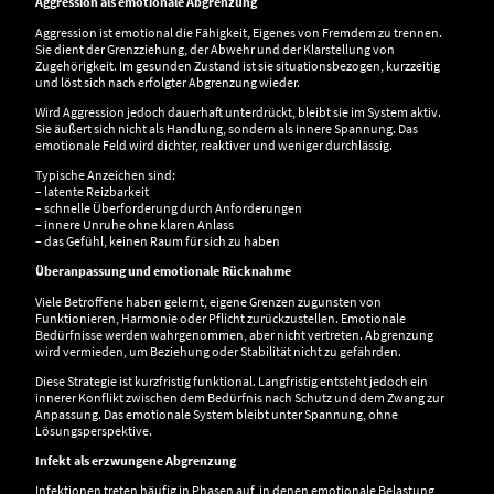
Aggression als emotionale Abgrenzung
Aggression ist emotional die Fähigkeit, Eigenes von Fremdem zu trennen.
Sie dient der Grenzziehung, der Abwehr und der Klarstellung von
Zugehörigkeit. Im gesunden Zustand ist sie situationsbezogen, kurzzeitig
und löst sich nach erfolgter Abgrenzung wieder.
Wird Aggression jedoch dauerhaft unterdrückt, bleibt sie im System aktiv.
Sie äußert sich nicht als Handlung, sondern als innere Spannung. Das
emotionale Feld wird dichter, reaktiver und weniger durchlässig.
Typische Anzeichen sind:
– latente Reizbarkeit
– schnelle Überforderung durch Anforderungen
– innere Unruhe ohne klaren Anlass
– das Gefühl, keinen Raum für sich zu haben
Überanpassung und emotionale Rücknahme
Viele Betroffene haben gelernt, eigene Grenzen zugunsten von
Funktionieren, Harmonie oder Pflicht zurückzustellen. Emotionale
Bedürfnisse werden wahrgenommen, aber nicht vertreten. Abgrenzung
wird vermieden, um Beziehung oder Stabilität nicht zu gefährden.
Diese Strategie ist kurzfristig funktional. Langfristig entsteht jedoch ein
innerer Konflikt zwischen dem Bedürfnis nach Schutz und dem Zwang zur
Anpassung. Das emotionale System bleibt unter Spannung, ohne
Lösungsperspektive.
Infekt als erzwungene Abgrenzung
Infektionen treten häufig in Phasen auf, in denen emotionale Belastung