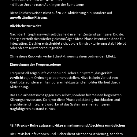
– diffuse Unruhe nach Abklingen der Symptome
Diese Zeichen weisen nicht auf zu viel Aktivierung hin, sondern auf
unvollständige Klärung
.
Rückkehr zur Weite
Nach der Hitzephase wechselt das Feld in einen Zustand geringerer Dichte.
Energie verteilt sich wieder gleichmäßiger. Diese Phase ist entscheidend für
Integration. Erst hier entscheidet sich, ob die Umstrukturierung stabil bleibt
oder ob alte Muster erneut greifen.
Ohne diese Rückkehr verliert die Aktivierung ihren ordnenden Effekt.
Einordnung der Frequenzebene
Frequenziell zeigen Infektionen und Fieber ein System, das
gezielt
verdichtet
, um Ordnung wiederherzustellen. Hitze ist kein Verlust von
Kontrolle, sondern ein temporärer Feldzustand erhöhter Klarheit durch
Aktivierung.
Das Feld arbeitet nicht gegen sich selbst, sondern führt einen begrenzten
Klärungsprozess aus. Dort, wo diese Phase vollständig durchlaufen und
anschließend integriert wird, kehrt das System in einen ruhigeren,
tragfähigeren Zustand zurück.
48.4 Praxis – Ruhe zulassen, Hitze annehmen und Abschluss ermöglichen
Die Praxis bei Infektionen und Fieber dient nicht der Aktivierung, sondern