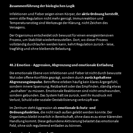
Zusammenführung der biologischen Logik
Infektionen und Fieber zeigen einen Körper, der
aktiv Ordnung herstellt
,
wenn stille Regulation nicht mehr genügt. Immunreaktion und
Temperaturanstieg sind Werkzeuge der Klärung, nicht Zeichen des
Versagens.
Der Organismus entscheidet sich bewusst für einen energieintensiven
Prozess, um Stabilität wiederherzustellen. Dort, wo dieser Prozess
vollständig durchlaufen werden kann, kehrt Regulation zurück – leise,
tragfähig und ohne bleibende Belastung.
48.2 Emotion – Aggression, Abgrenzung und emotionale Entladung
Die emotionale Ebene von Infektionen und Fieber ist nicht durch bewusste
Wut oder offene Konflikte geprägt, sondern durch
zurückgehaltene
Abgrenzungsimpulse
. Betroffene erleben häufig kein klares Ärgergefühl,
sondern innere Spannung, Reizbarkeit oder das Empfinden, ständig etwas
„aushalten“ zu müssen. Emotionale Reaktionen sind nicht verschwunden,
sondern gebunden. Das System hält sie zurück, weil ihr Ausdruck mit
Verlust, Schuld oder sozialer Destabilisierung verknüpft war.
Im Zentrum steht Aggression als
emotionale Schutz- und
Ordnungsfunktion
, die nicht nach außen gelebt werden konnte. Der
Organismus bleibt innerlich in Bereitschaft, ohne dass es zu einer klärenden
Handlung kommt. Diese gebundene Aktivierung belastet das emotionale
Feld, ohne sich regulierend entladen zu können.