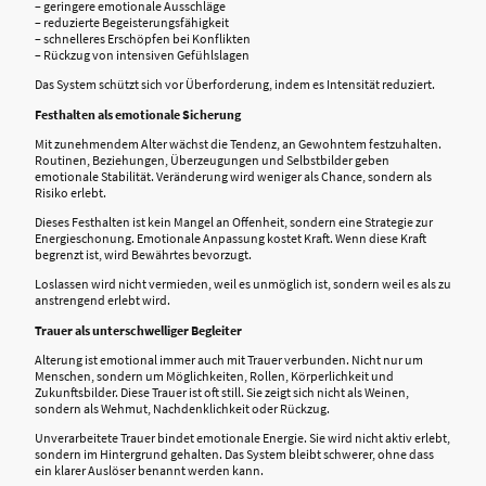
– geringere emotionale Ausschläge
– reduzierte Begeisterungsfähigkeit
– schnelleres Erschöpfen bei Konflikten
– Rückzug von intensiven Gefühlslagen
Das System schützt sich vor Überforderung, indem es Intensität reduziert.
Festhalten als emotionale Sicherung
Mit zunehmendem Alter wächst die Tendenz, an Gewohntem festzuhalten.
Routinen, Beziehungen, Überzeugungen und Selbstbilder geben
emotionale Stabilität. Veränderung wird weniger als Chance, sondern als
Risiko erlebt.
Dieses Festhalten ist kein Mangel an Offenheit, sondern eine Strategie zur
Energieschonung. Emotionale Anpassung kostet Kraft. Wenn diese Kraft
begrenzt ist, wird Bewährtes bevorzugt.
Loslassen wird nicht vermieden, weil es unmöglich ist, sondern weil es als zu
anstrengend erlebt wird.
Trauer als unterschwelliger Begleiter
Alterung ist emotional immer auch mit Trauer verbunden. Nicht nur um
Menschen, sondern um Möglichkeiten, Rollen, Körperlichkeit und
Zukunftsbilder. Diese Trauer ist oft still. Sie zeigt sich nicht als Weinen,
sondern als Wehmut, Nachdenklichkeit oder Rückzug.
Unverarbeitete Trauer bindet emotionale Energie. Sie wird nicht aktiv erlebt,
sondern im Hintergrund gehalten. Das System bleibt schwerer, ohne dass
ein klarer Auslöser benannt werden kann.