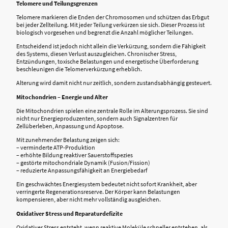
Telomere und Teilungsgrenzen
Telomere markieren die Enden der Chromosomen und schützen das Erbgut
bei jeder Zellteilung. Mit jeder Teilung verkürzen sie sich. Dieser Prozess ist
biologisch vorgesehen und begrenzt die Anzahl möglicher Teilungen.
Entscheidend ist jedoch nicht allein die Verkürzung, sondern die Fähigkeit
des Systems, diesen Verlust auszugleichen. Chronischer Stress,
Entzündungen, toxische Belastungen und energetische Überforderung
beschleunigen die Telomerverkürzung erheblich.
Alterung wird damit nicht nur zeitlich, sondern zustandsabhängig gesteuert.
Mitochondrien – Energie und Alter
Die Mitochondrien spielen eine zentrale Rolle im Alterungsprozess. Sie sind
nicht nur Energieproduzenten, sondern auch Signalzentren für
Zellüberleben, Anpassung und Apoptose.
Mit zunehmender Belastung zeigen sich:
– verminderte ATP-Produktion
– erhöhte Bildung reaktiver Sauerstoffspezies
– gestörte mitochondriale Dynamik (Fusion/Fission)
– reduzierte Anpassungsfähigkeit an Energiebedarf
Ein geschwächtes Energiesystem bedeutet nicht sofort Krankheit, aber
verringerte Regenerationsreserve. Der Körper kann Belastungen
kompensieren, aber nicht mehr vollständig ausgleichen.
Oxidativer Stress und Reparaturdefizite
Oxidativer Stress entsteht, wenn reaktive Moleküle schneller entstehen, als