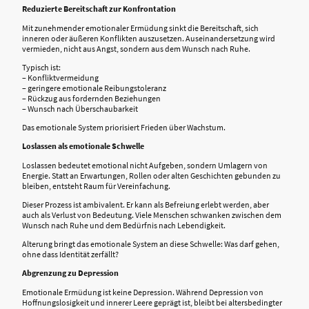
Reduzierte Bereitschaft zur Konfrontation
Mit zunehmender emotionaler Ermüdung sinkt die Bereitschaft, sich
inneren oder äußeren Konflikten auszusetzen. Auseinandersetzung wird
vermieden, nicht aus Angst, sondern aus dem Wunsch nach Ruhe.
Typisch ist:
– Konfliktvermeidung
– geringere emotionale Reibungstoleranz
– Rückzug aus fordernden Beziehungen
– Wunsch nach Überschaubarkeit
Das emotionale System priorisiert Frieden über Wachstum.
Loslassen als emotionale Schwelle
Loslassen bedeutet emotional nicht Aufgeben, sondern Umlagern von
Energie. Statt an Erwartungen, Rollen oder alten Geschichten gebunden zu
bleiben, entsteht Raum für Vereinfachung.
Dieser Prozess ist ambivalent. Er kann als Befreiung erlebt werden, aber
auch als Verlust von Bedeutung. Viele Menschen schwanken zwischen dem
Wunsch nach Ruhe und dem Bedürfnis nach Lebendigkeit.
Alterung bringt das emotionale System an diese Schwelle: Was darf gehen,
ohne dass Identität zerfällt?
Abgrenzung zu Depression
Emotionale Ermüdung ist keine Depression. Während Depression von
Hoffnungslosigkeit und innerer Leere geprägt ist, bleibt bei altersbedingter