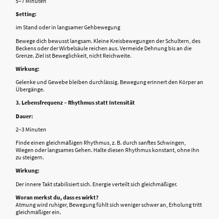
5–7 Minuten
Setting:
im Stand oder in langsamer Gehbewegung
Bewege dich bewusst langsam. Kleine Kreisbewegungen der Schultern, des
Beckens oder der Wirbelsäule reichen aus. Vermeide Dehnung bis an die
Grenze. Ziel ist Beweglichkeit, nicht Reichweite.
Wirkung:
Gelenke und Gewebe bleiben durchlässig. Bewegung erinnert den Körper an
Übergänge.
3. Lebensfrequenz – Rhythmus statt Intensität
Dauer:
2–3 Minuten
Finde einen gleichmäßigen Rhythmus, z. B. durch sanftes Schwingen,
Wiegen oder langsames Gehen. Halte diesen Rhythmus konstant, ohne ihn
zu steigern.
Wirkung:
Der innere Takt stabilisiert sich. Energie verteilt sich gleichmäßiger.
Woran merkst du, dass es wirkt?
Atmung wird ruhiger, Bewegung fühlt sich weniger schwer an, Erholung tritt
gleichmäßiger ein.