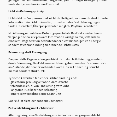
geringer. Das Feld wird dichter, langsamer, gleichförmiger. Bewegung findet
noch statt, aber ohne innere Elastizität.
Licht als Ordnungsprinzip
Licht steht im Frequenzmodell nicht für Helligkeit, sondern für strukturierte
Information. Wo Licht präsent ist, ordnet sich das Feld. Schwingungen
finden ihren Platz, Übergänge werden möglich, Rhythmus entsteht.
Mit Alterung nimmt diese Ordnungsqualität ab. Das Feld speichert mehr
Vergangenheit als Gegenwart. Information wird gehalten, statt sich zu
erneuern. Regeneration bedeutet daher nicht Hinzufügen von Energie,
sondern Wiederanbindung an ordnende Lichtmuster.
Erinnerung statt Erzeugung
Frequenzielle Regeneration geschieht nicht durch Aktivierung, sondern
durch Erinnerung. Das Feld muss nicht neu gebaut werden. Es erinnert sich
an Zustände, die bereits vorhanden waren. Diese Erinnerung ist nicht
mental, sondern strukturell.
Typische Anzeichen fehlender Lichtanbindung sind:
– gleichförmige Müdigkeit ohne klare Ursache
– fehlendes Gefühl von Erneuerung trotz Ruhe
– langsame Rückkehr nach Belastung
– innere Schwere ohne akute Spannung
Das Feld ist nicht leer, sondern überlagert.
Zeitverdichtung und Lichtverlust
Alterung bringt eine Verdichtung von Zeit mit sich. Vergangenes bleibt