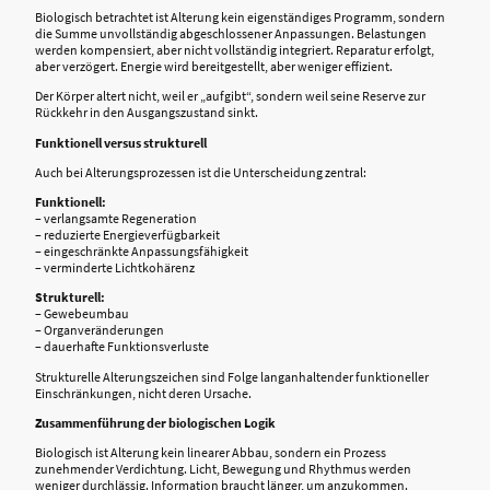
Biologisch betrachtet ist Alterung kein eigenständiges Programm, sondern
die Summe unvollständig abgeschlossener Anpassungen. Belastungen
werden kompensiert, aber nicht vollständig integriert. Reparatur erfolgt,
aber verzögert. Energie wird bereitgestellt, aber weniger effizient.
Der Körper altert nicht, weil er „aufgibt“, sondern weil seine Reserve zur
Rückkehr in den Ausgangszustand sinkt.
Funktionell versus strukturell
Auch bei Alterungsprozessen ist die Unterscheidung zentral:
Funktionell:
– verlangsamte Regeneration
– reduzierte Energieverfügbarkeit
– eingeschränkte Anpassungsfähigkeit
– verminderte Lichtkohärenz
Strukturell:
– Gewebeumbau
– Organveränderungen
– dauerhafte Funktionsverluste
Strukturelle Alterungszeichen sind Folge langanhaltender funktioneller
Einschränkungen, nicht deren Ursache.
Zusammenführung der biologischen Logik
Biologisch ist Alterung kein linearer Abbau, sondern ein Prozess
zunehmender Verdichtung. Licht, Bewegung und Rhythmus werden
weniger durchlässig. Information braucht länger, um anzukommen.