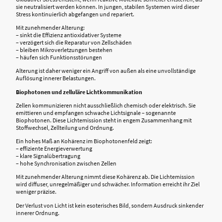
sie neutralisiert werden können. In jungen, stabilen Systemen wird dieser
Stress kontinuierlich abgefangen und repariert.
Mit zunehmender Alterung:
– sinkt die Effizienz antioxidativer Systeme
– verzögert sich die Reparatur von Zellschäden
– bleiben Mikroverletzungen bestehen
– häufen sich Funktionsstörungen
Alterung ist daher weniger ein Angriff von außen als eine unvollständige
Auflösung innerer Belastungen.
Biophotonen und zelluläre Lichtkommunikation
Zellen kommunizieren nicht ausschließlich chemisch oder elektrisch. Sie
emittieren und empfangen schwache Lichtsignale – sogenannte
Biophotonen. Diese Lichtemission steht in engem Zusammenhang mit
Stoffwechsel, Zellteilung und Ordnung.
Ein hohes Maß an Kohärenz im Biophotonenfeld zeigt:
– effiziente Energieverwertung
– klare Signalübertragung
– hohe Synchronisation zwischen Zellen
Mit zunehmender Alterung nimmt diese Kohärenz ab. Die Lichtemission
wird diffuser, unregelmäßiger und schwächer. Information erreicht ihr Ziel
weniger präzise.
Der Verlust von Licht ist kein esoterisches Bild, sondern Ausdruck sinkender
innerer Ordnung.