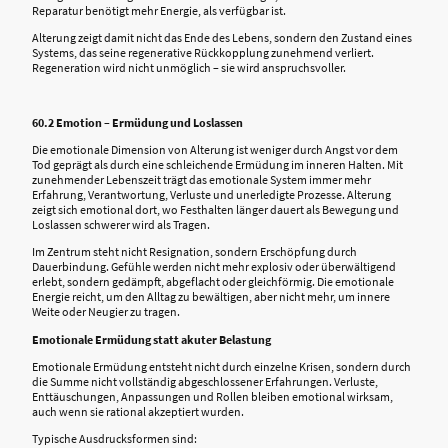
Reparatur benötigt mehr Energie, als verfügbar ist.
Alterung zeigt damit nicht das Ende des Lebens, sondern den Zustand eines
Systems, das seine regenerative Rückkopplung zunehmend verliert.
Regeneration wird nicht unmöglich – sie wird anspruchsvoller.
60.2 Emotion – Ermüdung und Loslassen
Die emotionale Dimension von Alterung ist weniger durch Angst vor dem
Tod geprägt als durch eine schleichende Ermüdung im inneren Halten. Mit
zunehmender Lebenszeit trägt das emotionale System immer mehr
Erfahrung, Verantwortung, Verluste und unerledigte Prozesse. Alterung
zeigt sich emotional dort, wo Festhalten länger dauert als Bewegung und
Loslassen schwerer wird als Tragen.
Im Zentrum steht nicht Resignation, sondern Erschöpfung durch
Dauerbindung. Gefühle werden nicht mehr explosiv oder überwältigend
erlebt, sondern gedämpft, abgeflacht oder gleichförmig. Die emotionale
Energie reicht, um den Alltag zu bewältigen, aber nicht mehr, um innere
Weite oder Neugier zu tragen.
Emotionale Ermüdung statt akuter Belastung
Emotionale Ermüdung entsteht nicht durch einzelne Krisen, sondern durch
die Summe nicht vollständig abgeschlossener Erfahrungen. Verluste,
Enttäuschungen, Anpassungen und Rollen bleiben emotional wirksam,
auch wenn sie rational akzeptiert wurden.
Typische Ausdrucksformen sind: