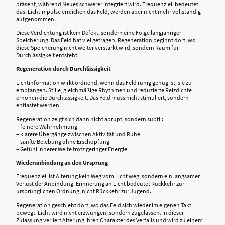
präsent, während Neues schwerer integriert wird. Frequenziell bedeutet
das: Lichtimpulse erreichen das Feld, werden aber nicht mehr vollständig
aufgenommen.
Diese Verdichtung ist kein Defekt, sondern eine Folge langjähriger
Speicherung. Das Feld hat viel getragen. Regeneration beginnt dort, wo
diese Speicherung nicht weiter verstärkt wird, sondern Raum für
Durchlässigkeit entsteht.
Regeneration durch Durchlässigkeit
Lichtinformation wirkt ordnend, wenn das Feld ruhig genug ist, sie zu
empfangen. Stille, gleichmäßige Rhythmen und reduzierte Reizdichte
erhöhen die Durchlässigkeit. Das Feld muss nicht stimuliert, sondern
entlastet werden.
Regeneration zeigt sich dann nicht abrupt, sondern subtil:
– feinere Wahrnehmung
– klarere Übergänge zwischen Aktivität und Ruhe
– sanfte Belebung ohne Erschöpfung
– Gefühl innerer Weite trotz geringer Energie
Wiederanbindung an den Ursprung
Frequenziell ist Alterung kein Weg vom Licht weg, sondern ein langsamer
Verlust der Anbindung. Erinnerung an Licht bedeutet Rückkehr zur
ursprünglichen Ordnung, nicht Rückkehr zur Jugend.
Regeneration geschieht dort, wo das Feld sich wieder im eigenen Takt
bewegt. Licht wird nicht erzwungen, sondern zugelassen. In dieser
Zulassung verliert Alterung ihren Charakter des Verfalls und wird zu einem