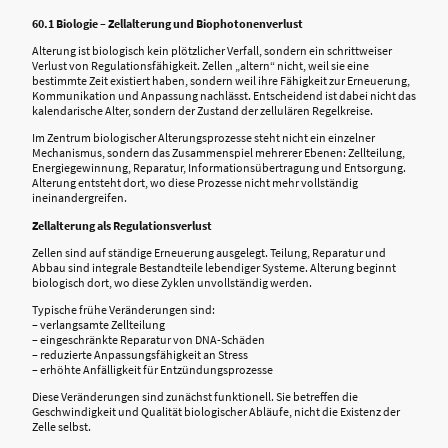
60.1 Biologie – Zellalterung und Biophotonenverlust
Alterung ist biologisch kein plötzlicher Verfall, sondern ein schrittweiser
Verlust von Regulationsfähigkeit. Zellen „altern“ nicht, weil sie eine
bestimmte Zeit existiert haben, sondern weil ihre Fähigkeit zur Erneuerung,
Kommunikation und Anpassung nachlässt. Entscheidend ist dabei nicht das
kalendarische Alter, sondern der Zustand der zellulären Regelkreise.
Im Zentrum biologischer Alterungsprozesse steht nicht ein einzelner
Mechanismus, sondern das Zusammenspiel mehrerer Ebenen: Zellteilung,
Energiegewinnung, Reparatur, Informationsübertragung und Entsorgung.
Alterung entsteht dort, wo diese Prozesse nicht mehr vollständig
ineinandergreifen.
Zellalterung als Regulationsverlust
Zellen sind auf ständige Erneuerung ausgelegt. Teilung, Reparatur und
Abbau sind integrale Bestandteile lebendiger Systeme. Alterung beginnt
biologisch dort, wo diese Zyklen unvollständig werden.
Typische frühe Veränderungen sind:
– verlangsamte Zellteilung
– eingeschränkte Reparatur von DNA-Schäden
– reduzierte Anpassungsfähigkeit an Stress
– erhöhte Anfälligkeit für Entzündungsprozesse
Diese Veränderungen sind zunächst funktionell. Sie betreffen die
Geschwindigkeit und Qualität biologischer Abläufe, nicht die Existenz der
Zelle selbst.