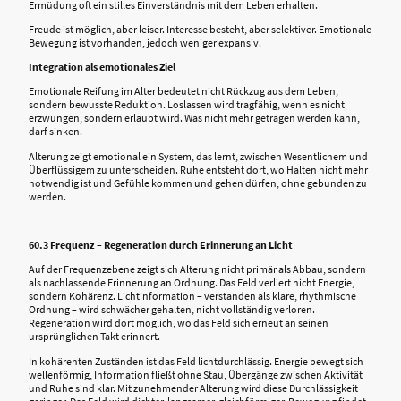
Ermüdung oft ein stilles Einverständnis mit dem Leben erhalten.
Freude ist möglich, aber leiser. Interesse besteht, aber selektiver. Emotionale
Bewegung ist vorhanden, jedoch weniger expansiv.
Integration als emotionales Ziel
Emotionale Reifung im Alter bedeutet nicht Rückzug aus dem Leben,
sondern bewusste Reduktion. Loslassen wird tragfähig, wenn es nicht
erzwungen, sondern erlaubt wird. Was nicht mehr getragen werden kann,
darf sinken.
Alterung zeigt emotional ein System, das lernt, zwischen Wesentlichem und
Überflüssigem zu unterscheiden. Ruhe entsteht dort, wo Halten nicht mehr
notwendig ist und Gefühle kommen und gehen dürfen, ohne gebunden zu
werden.
60.3 Frequenz – Regeneration durch Erinnerung an Licht
Auf der Frequenzebene zeigt sich Alterung nicht primär als Abbau, sondern
als nachlassende Erinnerung an Ordnung. Das Feld verliert nicht Energie,
sondern Kohärenz. Lichtinformation – verstanden als klare, rhythmische
Ordnung – wird schwächer gehalten, nicht vollständig verloren.
Regeneration wird dort möglich, wo das Feld sich erneut an seinen
ursprünglichen Takt erinnert.
In kohärenten Zuständen ist das Feld lichtdurchlässig. Energie bewegt sich
wellenförmig, Information fließt ohne Stau, Übergänge zwischen Aktivität
und Ruhe sind klar. Mit zunehmender Alterung wird diese Durchlässigkeit