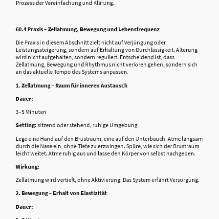
Prozess der Vereinfachung und Klärung.
60.4 Praxis – Zellatmung, Bewegung und Lebensfrequenz
Die Praxis in diesem Abschnitt zielt nicht auf Verjüngung oder
Leistungssteigerung, sondern auf Erhaltung von Durchlässigkeit. Alterung
wird nicht aufgehalten, sondern reguliert. Entscheidend ist, dass
Zellatmung, Bewegung und Rhythmus nicht verloren gehen, sondern sich
an das aktuelle Tempo des Systems anpassen.
1. Zellatmung – Raum für inneren Austausch
Dauer:
3–5 Minuten
Setting:
sitzend oder stehend, ruhige Umgebung
Lege eine Hand auf den Brustraum, eine auf den Unterbauch. Atme langsam
durch die Nase ein, ohne Tiefe zu erzwingen. Spüre, wie sich der Brustraum
leicht weitet. Atme ruhig aus und lasse den Körper von selbst nachgeben.
Wirkung:
Zellatmung wird vertieft, ohne Aktivierung. Das System erfährt Versorgung.
2. Bewegung – Erhalt von Elastizität
Dauer: