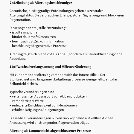
Entzündung als Alterungsbeschleuniger
Chronische, niedriggradige Entzündungen gelten als zentraler
Alterungsfaktor. Sie verbrauchen Energie, stören Signalwege und blockieren
Regeneration.
Diese sogenannte „stille Entzündung“:
– ist oft symptomarm
– bindet dauerhaft Ressourcen
– beeinträchtigt Zellkommunikation
– beschleunigt degenerative Prozesse
Alterung zeigt sich hier nicht als Abbau, sondern als Daueraktivierung ohne
Abschluss.
Stoffwechselverlangsamung und Milieuveränderung
Mit zunehmender Alterung verändert sich das innere Milieu. Der
Stoffwechsel wird langsamer, Entgiftungsprozesse weniger effizient, das
Zellumfeld dichter.
Typische Veränderungen sind:
– verlangsamter Abtransport von Abbauprodukten
– veränderte pH-Werte
– reduzierte Durchlässigkeit von Membranen
– erhöhte Neigung zu Ablagerungen
Diese Milieuveränderungen wirken rückkoppelnd auf Zellfunktionen.
Anpassung wird anstrengender, Regeneration träger.
Alterung als Summe nicht abgeschlossener Prozesse