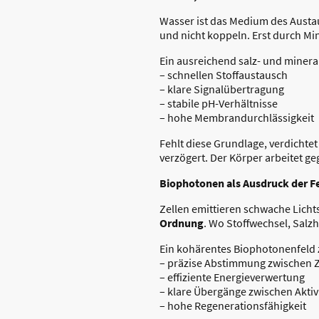
Wasser ist das Medium des Austaus
und nicht koppeln. Erst durch Mi
Ein ausreichend salz- und mineral
– schnellen Stoffaustausch
– klare Signalübertragung
– stabile pH-Verhältnisse
– hohe Membrandurchlässigkeit
Fehlt diese Grundlage, verdichtet
verzögert. Der Körper arbeitet g
Biophotonen als Ausdruck der 
Zellen emittieren schwache Lich
Ordnung
. Wo Stoffwechsel, Salz
Ein kohärentes Biophotonenfeld z
– präzise Abstimmung zwischen Z
– effiziente Energieverwertung
– klare Übergänge zwischen Aktiv
– hohe Regenerationsfähigkeit