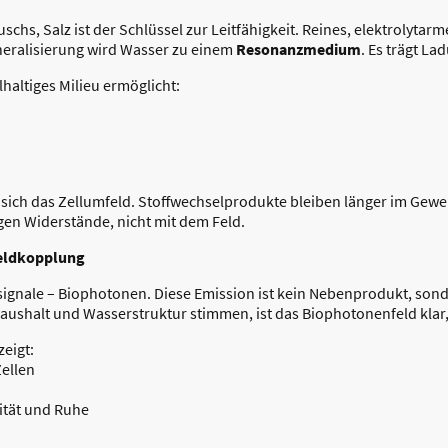
chs, Salz ist der Schlüssel zur Leitfähigkeit. Reines, elektrolytar
neralisierung wird Wasser zu einem
Resonanzmedium
. Es trägt La
haltiges Milieu ermöglicht:
 sich das Zellumfeld. Stoffwechselprodukte bleiben länger im Geweb
egen Widerstände, nicht mit dem Feld.
Feldkopplung
tsignale – Biophotonen. Diese Emission ist kein Nebenprodukt, so
haushalt und Wasserstruktur stimmen, ist das Biophotonenfeld klar,
eigt:
ellen
ität und Ruhe