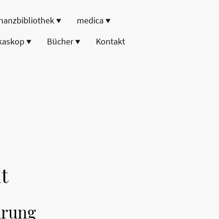
nanzbibliothek
medica
kaskop
Bücher
Kontakt
t
hrung