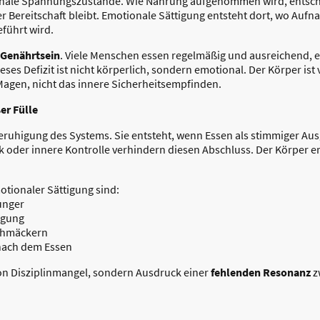
ionale Spannungszustände. Wie Nahrung aufgenommen wird, entsch
r Bereitschaft bleibt. Emotionale Sättigung entsteht dort, wo Aufn
eführt wird.
 Genährtsein
. Viele Menschen essen regelmäßig und ausreichend, 
ses Defizit ist nicht körperlich, sondern emotional. Der Körper ist 
Magen, nicht das innere Sicherheitsempfinden.
er Fülle
ruhigung des Systems. Sie entsteht, wenn Essen als stimmiger Ausg
 oder innere Kontrolle verhindern diesen Abschluss. Der Körper e
tionaler Sättigung sind:
unger
igung
schmäckern
nach dem Essen
von Disziplinmangel, sondern Ausdruck einer
fehlenden Resonanz
z