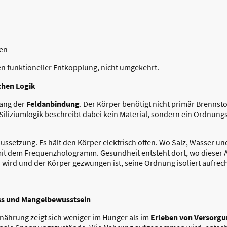
gen
n funktioneller Entkopplung, nicht umgekehrt.
chen Logik
gang der
Feldanbindung
. Der Körper benötigt nicht primär Brennst
Siliziumlogik beschreibt dabei kein Material, sondern ein Ordnungs
raussetzung. Es hält den Körper elektrisch offen. Wo Salz, Wasse
it dem Frequenzhologramm. Gesundheit entsteht dort, wo dieser Au
 wird und der Körper gezwungen ist, seine Ordnung isoliert aufrec
ss und Mangelbewusstsein
nährung zeigt sich weniger im Hunger als im
Erleben von Versorg