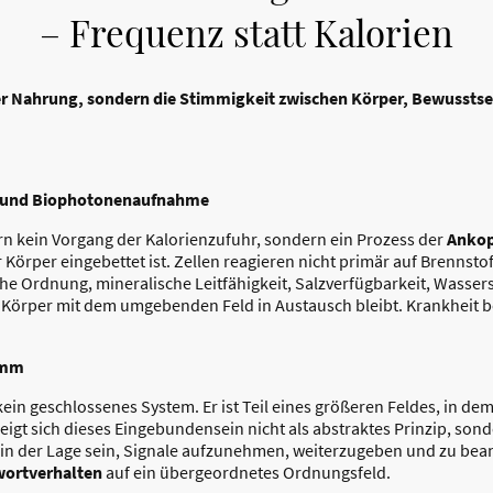
– Frequenz statt Kalorien
 der Nahrung, sondern die Stimmigkeit zwischen Körper, Bewuss
el und Biophotonenaufnahme
rn kein Vorgang der Kalorienzufuhr, sondern ein Prozess der
Ankop
r Körper eingebettet ist. Zellen reagieren nicht primär auf Brennsto
sche Ordnung, mineralische Leitfähigkeit, Salzverfügbarkeit, Wasser
 Körper mit dem umgebenden Feld in Austausch bleibt. Krankheit b
amm
ein geschlossenes System. Er ist Teil eines größeren Feldes, in d
eigt sich dieses Eingebundensein nicht als abstraktes Prinzip, son
 in der Lage sein, Signale aufzunehmen, weiterzugeben und zu bean
ortverhalten
auf ein übergeordnetes Ordnungsfeld.