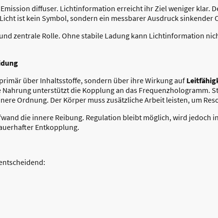
 Emission diffuser. Lichtinformation erreicht ihr Ziel weniger klar. D
 Licht ist kein Symbol, sondern ein messbarer Ausdruck sinkender
e, und zentrale Rolle. Ohne stabile Ladung kann Lichtinformation ni
idung
 primär über Inhaltsstoffe, sondern über ihre Wirkung auf
Leitfähi
e Nahrung unterstützt die Kopplung an das Frequenzhologramm. Sta
innere Ordnung. Der Körper muss zusätzliche Arbeit leisten, um Res
fwand die innere Reibung. Regulation bleibt möglich, wird jedoch 
dauerhafter Entkopplung.
 entscheidend: