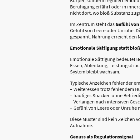
Körper, sondern reguliert emot
Beruhigung erfährt oder in innere
nicht dort, wo bloß Substanz zug
Im Zentrum steht das
Gefühl von
Gefühl von Leere oder Unruhe. Die
gespannt. Nahrung erreicht den 
Emotionale Sättigung statt bloß
Emotionale Sättigung bedeutet Be
Essen, Ablenkung, Leistungsdruck
System bleibt wachsam.
Typische Anzeichen fehlender emo
– Weiteressen trotz fehlendem H
– häufiges Snacken ohne Befried
– Verlangen nach intensiven Ge
– Gefühl von Leere oder Unruhe 
Diese Muster sind kein Zeichen 
Aufnahme.
Genuss als Regulationssignal