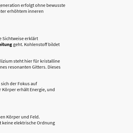
egeneration erfolgt ohne bewusste
unter erhöhtem inneren
e Sichtweise erklärt
eitung
geht. Kohlenstoff bildet
ilizium steht hier für kristalline
ines resonanten Gitters. Dieses
 sich der Fokus auf
r Körper erhält Energie, und
en Körper und Feld.
t keine elektrische Ordnung