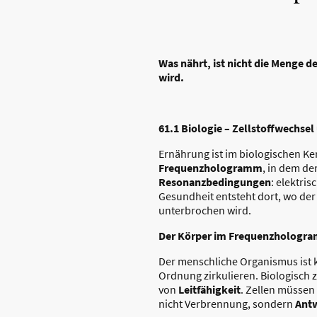
Was nährt, ist nicht die Menge
wird.
61.1 Biologie – Zellstoffwechs
Ernährung ist im biologischen Ke
Frequenzhologramm
, in dem de
Resonanzbedingungen
: elektri
Gesundheit entsteht dort, wo der
unterbrochen wird.
Der Körper im Frequenzhologr
Der menschliche Organismus ist k
Ordnung zirkulieren. Biologisch z
von
Leitfähigkeit
. Zellen müssen
nicht Verbrennung, sondern
Antw