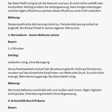
Der Atem fließt ruhig durch die Nase ein und aus. Es wird nichts vertieft oder
kontrolliert. Wichtig ist allein die Verlangsamung. Nach einigen Atemzügen
wird der eigene Rhythmus spürbar. Dieser Rhythmus wird nicht verändert.
Wirkung:
Parasympathische Aktivierung nimmt zu. Fremde Aktivierung verliert an
Zugkraft. Der Körper findet in seinen eigenen Takt zurück.
3. Herzankern – innere Referenz setzen
Dauer:
1–2 Minuten
Setting:
weiterhin ruhig, ohne Bewegung
Die Aufmerksamkeit wird auf den Brustraum gelenkt. Nicht auf Emotionen,
sondern auf das körperliche Empfinden von Weite oder Druck. Es wird nichts
erzeugt. Wahrnehmung genügt. Der Atem bleibt ruhig.
Wirkung:
Die innere Referenz verschiebt sich vom Außen nach innen. Eigen-Signatur
wird spürbar. Orientierung entsteht ohne Abgrenzung.
4. Schutzfeld durch Präsenz
Dauer: