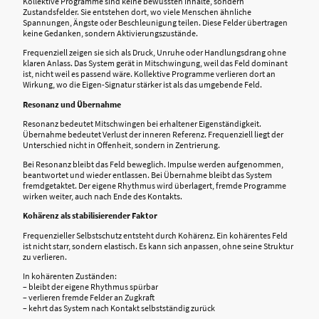
Kollektive Programme sind keine bewussten Inhalte, sondern
Zustandsfelder. Sie entstehen dort, wo viele Menschen ähnliche
Spannungen, Ängste oder Beschleunigung teilen. Diese Felder übertragen
keine Gedanken, sondern Aktivierungszustände.
Frequenziell zeigen sie sich als Druck, Unruhe oder Handlungsdrang ohne
klaren Anlass. Das System gerät in Mitschwingung, weil das Feld dominant
ist, nicht weil es passend wäre. Kollektive Programme verlieren dort an
Wirkung, wo die Eigen-Signatur stärker ist als das umgebende Feld.
Resonanz und Übernahme
Resonanz bedeutet Mitschwingen bei erhaltener Eigenständigkeit.
Übernahme bedeutet Verlust der inneren Referenz. Frequenziell liegt der
Unterschied nicht in Offenheit, sondern in Zentrierung.
Bei Resonanz bleibt das Feld beweglich. Impulse werden aufgenommen,
beantwortet und wieder entlassen. Bei Übernahme bleibt das System
fremdgetaktet. Der eigene Rhythmus wird überlagert, fremde Programme
wirken weiter, auch nach Ende des Kontakts.
Kohärenz als stabilisierender Faktor
Frequenzieller Selbstschutz entsteht durch Kohärenz. Ein kohärentes Feld
ist nicht starr, sondern elastisch. Es kann sich anpassen, ohne seine Struktur
zu verlieren.
In kohärenten Zuständen:
– bleibt der eigene Rhythmus spürbar
– verlieren fremde Felder an Zugkraft
– kehrt das System nach Kontakt selbstständig zurück