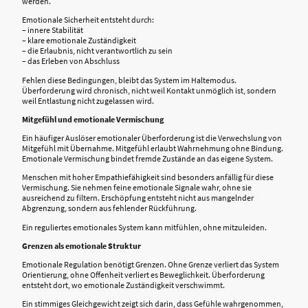
werden.
Emotionale Sicherheit entsteht durch:
– innere Stabilität
– klare emotionale Zuständigkeit
– die Erlaubnis, nicht verantwortlich zu sein
– das Erleben von Abschluss
Fehlen diese Bedingungen, bleibt das System im Haltemodus.
Überforderung wird chronisch, nicht weil Kontakt unmöglich ist, sondern
weil Entlastung nicht zugelassen wird.
Mitgefühl und emotionale Vermischung
Ein häufiger Auslöser emotionaler Überforderung ist die Verwechslung von
Mitgefühl mit Übernahme. Mitgefühl erlaubt Wahrnehmung ohne Bindung.
Emotionale Vermischung bindet fremde Zustände an das eigene System.
Menschen mit hoher Empathiefähigkeit sind besonders anfällig für diese
Vermischung. Sie nehmen feine emotionale Signale wahr, ohne sie
ausreichend zu filtern. Erschöpfung entsteht nicht aus mangelnder
Abgrenzung, sondern aus fehlender Rückführung.
Ein reguliertes emotionales System kann mitfühlen, ohne mitzuleiden.
Grenzen als emotionale Struktur
Emotionale Regulation benötigt Grenzen. Ohne Grenze verliert das System
Orientierung, ohne Offenheit verliert es Beweglichkeit. Überforderung
entsteht dort, wo emotionale Zuständigkeit verschwimmt.
Ein stimmiges Gleichgewicht zeigt sich darin, dass Gefühle wahrgenommen,