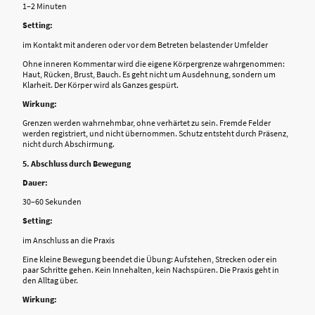
1–2 Minuten
Setting:
im Kontakt mit anderen oder vor dem Betreten belastender Umfelder
Ohne inneren Kommentar wird die eigene Körpergrenze wahrgenommen:
Haut, Rücken, Brust, Bauch. Es geht nicht um Ausdehnung, sondern um
Klarheit. Der Körper wird als Ganzes gespürt.
Wirkung:
Grenzen werden wahrnehmbar, ohne verhärtet zu sein. Fremde Felder
werden registriert, und nicht übernommen. Schutz entsteht durch Präsenz,
nicht durch Abschirmung.
5. Abschluss durch Bewegung
Dauer:
30–60 Sekunden
Setting:
im Anschluss an die Praxis
Eine kleine Bewegung beendet die Übung: Aufstehen, Strecken oder ein
paar Schritte gehen. Kein Innehalten, kein Nachspüren. Die Praxis geht in
den Alltag über.
Wirkung: