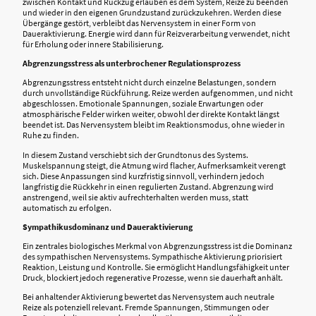
zwischen Kontakt und Rückzug erlauben es dem System, Reize zu beenden
und wieder in den eigenen Grundzustand zurückzukehren. Werden diese
Übergänge gestört, verbleibt das Nervensystem in einer Form von
Daueraktivierung. Energie wird dann für Reizverarbeitung verwendet, nicht
für Erholung oder innere Stabilisierung.
Abgrenzungsstress als unterbrochener Regulationsprozess
Abgrenzungsstress entsteht nicht durch einzelne Belastungen, sondern
durch unvollständige Rückführung. Reize werden aufgenommen, und nicht
abgeschlossen. Emotionale Spannungen, soziale Erwartungen oder
atmosphärische Felder wirken weiter, obwohl der direkte Kontakt längst
beendet ist. Das Nervensystem bleibt im Reaktionsmodus, ohne wieder in
Ruhe zu finden.
In diesem Zustand verschiebt sich der Grundtonus des Systems.
Muskelspannung steigt, die Atmung wird flacher, Aufmerksamkeit verengt
sich. Diese Anpassungen sind kurzfristig sinnvoll, verhindern jedoch
langfristig die Rückkehr in einen regulierten Zustand. Abgrenzung wird
anstrengend, weil sie aktiv aufrechterhalten werden muss, statt
automatisch zu erfolgen.
Sympathikusdominanz und Daueraktivierung
Ein zentrales biologisches Merkmal von Abgrenzungsstress ist die Dominanz
des sympathischen Nervensystems. Sympathische Aktivierung priorisiert
Reaktion, Leistung und Kontrolle. Sie ermöglicht Handlungsfähigkeit unter
Druck, blockiert jedoch regenerative Prozesse, wenn sie dauerhaft anhält.
Bei anhaltender Aktivierung bewertet das Nervensystem auch neutrale
Reize als potenziell relevant. Fremde Spannungen, Stimmungen oder