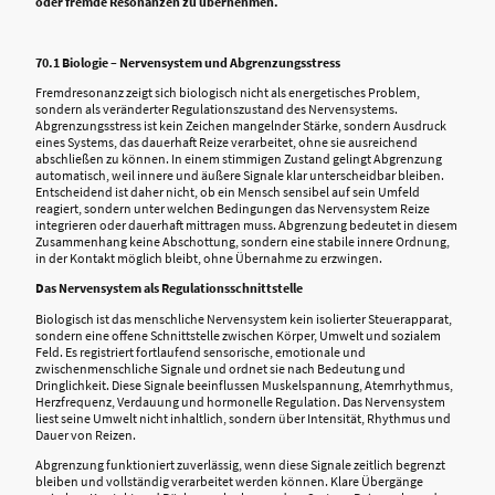
oder fremde Resonanzen zu übernehmen.
70.1 Biologie – Nervensystem und Abgrenzungsstress
Fremdresonanz zeigt sich biologisch nicht als energetisches Problem,
sondern als veränderter Regulationszustand des Nervensystems.
Abgrenzungsstress ist kein Zeichen mangelnder Stärke, sondern Ausdruck
eines Systems, das dauerhaft Reize verarbeitet, ohne sie ausreichend
abschließen zu können. In einem stimmigen Zustand gelingt Abgrenzung
automatisch, weil innere und äußere Signale klar unterscheidbar bleiben.
Entscheidend ist daher nicht, ob ein Mensch sensibel auf sein Umfeld
reagiert, sondern unter welchen Bedingungen das Nervensystem Reize
integrieren oder dauerhaft mittragen muss. Abgrenzung bedeutet in diesem
Zusammenhang keine Abschottung, sondern eine stabile innere Ordnung,
in der Kontakt möglich bleibt, ohne Übernahme zu erzwingen.
Das Nervensystem als Regulationsschnittstelle
Biologisch ist das menschliche Nervensystem kein isolierter Steuerapparat,
sondern eine offene Schnittstelle zwischen Körper, Umwelt und sozialem
Feld. Es registriert fortlaufend sensorische, emotionale und
zwischenmenschliche Signale und ordnet sie nach Bedeutung und
Dringlichkeit. Diese Signale beeinflussen Muskelspannung, Atemrhythmus,
Herzfrequenz, Verdauung und hormonelle Regulation. Das Nervensystem
liest seine Umwelt nicht inhaltlich, sondern über Intensität, Rhythmus und
Dauer von Reizen.
Abgrenzung funktioniert zuverlässig, wenn diese Signale zeitlich begrenzt
bleiben und vollständig verarbeitet werden können. Klare Übergänge