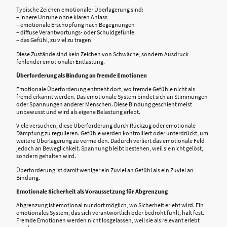
Typische Zeichen emotionaler Überlagerung sind:
– innere Unruhe ohne klaren Anlass
– emotionale Erschöpfung nach Begegnungen
– diffuse Verantwortungs- oder Schuldgefühle
– das Gefühl, zu viel zu tragen
Diese Zustände sind kein Zeichen von Schwäche, sondern Ausdruck
fehlender emotionaler Entlastung.
Überforderung als Bindung an fremde Emotionen
Emotionale Überforderung entsteht dort, wo fremde Gefühle nicht als
fremd erkannt werden. Das emotionale System bindet sich an Stimmungen
oder Spannungen anderer Menschen. Diese Bindung geschieht meist
unbewusst und wird als eigene Belastung erlebt.
Viele versuchen, diese Überforderung durch Rückzug oder emotionale
Dämpfung zu regulieren. Gefühle werden kontrolliert oder unterdrückt, um
weitere Überlagerung zu vermeiden. Dadurch verliert das emotionale Feld
jedoch an Beweglichkeit. Spannung bleibt bestehen, weil sie nicht gelöst,
sondern gehalten wird.
Überforderung ist damit weniger ein Zuviel an Gefühl als ein Zuviel an
Bindung.
Emotionale Sicherheit als Voraussetzung für Abgrenzung
Abgrenzung ist emotional nur dort möglich, wo Sicherheit erlebt wird. Ein
emotionales System, das sich verantwortlich oder bedroht fühlt, hält fest.
Fremde Emotionen werden nicht losgelassen, weil sie als relevant erlebt