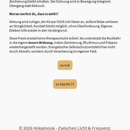
Zentrierung bleibt erhalten. Die Ordnung wird in Bewegung integriert.
Übergang statt Abbruch.
Woran merkst du, dass es wirkt?
Atmung wird ruhiger, der Körper fühlt sich klarer an, äußere Reize verlieren
an Dringlichkeit. Kontakt bleibt möglich, ohne Überforderung. Eigenes
Erleben tritt wieder in den Vordergrund.
Diese Praxis ersetzt keine therapeutische Arbeit. Sie unterstützt die Rückkehr
in die eigene
innere Ordnung
, indem Zentrierung, Rhythmus und Präsenz
wiederhergestellt werden. Energetischer Selbstschutz entsteht hier nicht
durch Abwehr, sondern durch Verankerung im eigenen Feld.
zurück
zu Kapitel 71
© 2026 Hokamook - Zwischen Licht & Frequenz