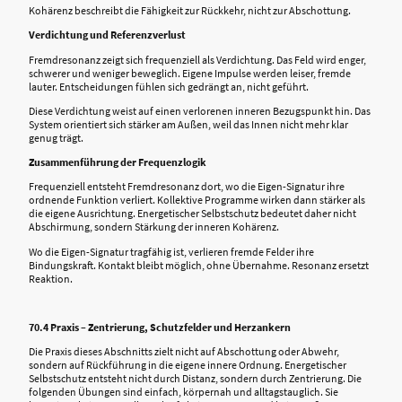
Kohärenz beschreibt die Fähigkeit zur Rückkehr, nicht zur Abschottung.
Verdichtung und Referenzverlust
Fremdresonanz zeigt sich frequenziell als Verdichtung. Das Feld wird enger,
schwerer und weniger beweglich. Eigene Impulse werden leiser, fremde
lauter. Entscheidungen fühlen sich gedrängt an, nicht geführt.
Diese Verdichtung weist auf einen verlorenen inneren Bezugspunkt hin. Das
System orientiert sich stärker am Außen, weil das Innen nicht mehr klar
genug trägt.
Zusammenführung der Frequenzlogik
Frequenziell entsteht Fremdresonanz dort, wo die Eigen-Signatur ihre
ordnende Funktion verliert. Kollektive Programme wirken dann stärker als
die eigene Ausrichtung. Energetischer Selbstschutz bedeutet daher nicht
Abschirmung, sondern Stärkung der inneren Kohärenz.
Wo die Eigen-Signatur tragfähig ist, verlieren fremde Felder ihre
Bindungskraft. Kontakt bleibt möglich, ohne Übernahme. Resonanz ersetzt
Reaktion.
70.4 Praxis – Zentrierung, Schutzfelder und Herzankern
Die Praxis dieses Abschnitts zielt nicht auf Abschottung oder Abwehr,
sondern auf Rückführung in die eigene innere Ordnung. Energetischer
Selbstschutz entsteht nicht durch Distanz, sondern durch Zentrierung. Die
folgenden Übungen sind einfach, körpernah und alltagstauglich. Sie