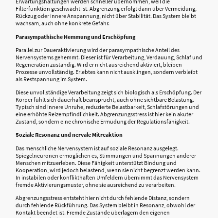
Erwartungshaltungen werden schneller übernommen, weil die
Filterfunktion geschwächt ist. Abgrenzung erfolgt dann über Vermeidung,
Rückzug oder innere Anspannung, nicht über Stabilität. Das System bleibt
wachsam, auch ohne konkrete Gefahr.
Parasympathische Hemmung und Erschöpfung
Parallel zur Daueraktivierung wird der parasympathische Anteil des
Nervensystems gehemmt. Dieser ist für Verarbeitung, Verdauung, Schlaf und
Regeneration zuständig. Wird er nicht ausreichend aktiviert, bleiben
Prozesse unvollständig. Erlebtes kann nicht ausklingen, sondern verbleibt
als Restspannung im System.
Diese unvollständige Verarbeitung zeigt sich biologisch als Erschöpfung. Der
Körper fühlt sich dauerhaft beansprucht, auch ohne sichtbare Belastung.
Typisch sind innere Unruhe, reduzierte Belastbarkeit, Schlafstörungen und
eine erhöhte Reizempfindlichkeit. Abgrenzungsstress ist hier kein akuter
Zustand, sondern eine chronische Ermüdung der Regulationsfähigkeit.
Soziale Resonanz und nervale Mitreaktion
Das menschliche Nervensystem ist auf soziale Resonanz ausgelegt.
Spiegelneuronen ermöglichen es, Stimmungen und Spannungen anderer
Menschen mitzuerleben. Diese Fähigkeit unterstützt Bindung und
Kooperation, wird jedoch belastend, wenn sie nicht begrenzt werden kann.
In instabilen oder konflikthaften Umfeldern übernimmt das Nervensystem
fremde Aktivierungsmuster, ohne sie ausreichend zu verarbeiten.
Abgrenzungsstress entsteht hier nicht durch fehlende Distanz, sondern
durch fehlende Rückführung. Das System bleibt in Resonanz, obwohl der
Kontakt beendet ist. Fremde Zustände überlagern den eigenen