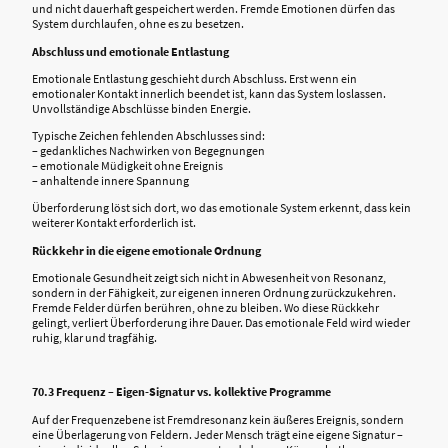
und nicht dauerhaft gespeichert werden. Fremde Emotionen dürfen das
System durchlaufen, ohne es zu besetzen.
Abschluss und emotionale Entlastung
Emotionale Entlastung geschieht durch Abschluss. Erst wenn ein
emotionaler Kontakt innerlich beendet ist, kann das System loslassen.
Unvollständige Abschlüsse binden Energie.
Typische Zeichen fehlenden Abschlusses sind:
– gedankliches Nachwirken von Begegnungen
– emotionale Müdigkeit ohne Ereignis
– anhaltende innere Spannung
Überforderung löst sich dort, wo das emotionale System erkennt, dass kein
weiterer Kontakt erforderlich ist.
Rückkehr in die eigene emotionale Ordnung
Emotionale Gesundheit zeigt sich nicht in Abwesenheit von Resonanz,
sondern in der Fähigkeit, zur eigenen inneren Ordnung zurückzukehren.
Fremde Felder dürfen berühren, ohne zu bleiben. Wo diese Rückkehr
gelingt, verliert Überforderung ihre Dauer. Das emotionale Feld wird wieder
ruhig, klar und tragfähig.
70.3 Frequenz – Eigen-Signatur vs. kollektive Programme
Auf der Frequenzebene ist Fremdresonanz kein äußeres Ereignis, sondern
eine Überlagerung von Feldern. Jeder Mensch trägt eine eigene Signatur –