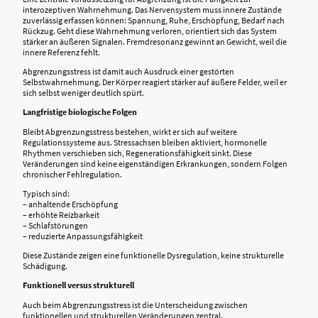
interozeptiven Wahrnehmung. Das Nervensystem muss innere Zustände
zuverlässig erfassen können: Spannung, Ruhe, Erschöpfung, Bedarf nach
Rückzug. Geht diese Wahrnehmung verloren, orientiert sich das System
stärker an äußeren Signalen. Fremdresonanz gewinnt an Gewicht, weil die
innere Referenz fehlt.
Abgrenzungsstress ist damit auch Ausdruck einer gestörten
Selbstwahrnehmung. Der Körper reagiert stärker auf äußere Felder, weil er
sich selbst weniger deutlich spürt.
Langfristige biologische Folgen
Bleibt Abgrenzungsstress bestehen, wirkt er sich auf weitere
Regulationssysteme aus. Stressachsen bleiben aktiviert, hormonelle
Rhythmen verschieben sich, Regenerationsfähigkeit sinkt. Diese
Veränderungen sind keine eigenständigen Erkrankungen, sondern Folgen
chronischer Fehlregulation.
Typisch sind:
– anhaltende Erschöpfung
– erhöhte Reizbarkeit
– Schlafstörungen
– reduzierte Anpassungsfähigkeit
Diese Zustände zeigen eine funktionelle Dysregulation, keine strukturelle
Schädigung.
Funktionell versus strukturell
Auch beim Abgrenzungsstress ist die Unterscheidung zwischen
funktionellen und strukturellen Veränderungen zentral.