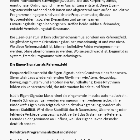
einen individuellen Schwingungszustand, der aus Körperrhythmus,
emotionaler Ordnung und innerer Ausrichtung entsteht. Diese Eigen-
Signatur wirkt ordnend nach innen und abgrenzend nach außen. Kollektive
Programme hingegen sind verdichtete Frequenzmuster, die aus
Gruppenfeldern, sozialen Dynamiken und gemeinsamen
Erwartungshaltungen hervorgehen. Treffen beide unklar aufeinander,
entsteht Vermischung statt Resonanz.
Die Eigen-Signatur ist kein Schutzmechanismus, sondern ein Referenzfeld.
Sie gibt dem System Orientierung darüber, was stimmig ist und was nicht.
Wo diese Referenz stabil ist, können kollektive Felder wahrgenommen
werden, ohne übernommen zu werden. Wo sie geschwächt ist, beginnt das
System, fremde Programme mitzuschwingen.
Die Eigen-Signatur als Referenzfeld
Frequenziell beschreibt die Eigen-Signatur den Grundton eines Menschen.
Sie entsteht aus wiederkehrenden Rhythmen wie Atem, Herzschlag,
Bewegungsmustern und emotionaler Grundhaltung. Diese Rhythmen
bilden ein kohärentes Feld, das Information bündelt und filtert.
Ist die Eigen-Signatur klar, ordnet sie eingehende Impulse automatisch ein.
Fremde Schwingungen werden wahrgenommen, verlieren jedoch ihre
Bindekraft. Eigen-Sein zeigt sich hier nicht als Abgrenzung, sondern als
innere Stabilität. Wird diese Stabilität durch Dauerstress, Überreizung oder
fehlende Verkörperung geschwächt, verliert das System seine Referenz.
Fremde Felder gewinnen an Einfluss, weil der eigene Takt nicht mehr
deutlich sendet.
Kollektive Programme als Zustandsfelder