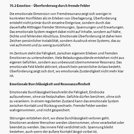
70.2 Emotion – Überforderung durch fremde Felder
Die emotionale Dimension von Fremdresonanz zeigt sich weniger in
konkreten Konflikten als im Erleben von Überlagerung. Überforderung
entsteht nicht primär durch einzelne Ereignisse, sondern durch das
dauerhafte Mittragen fremder Stimmungen, Spannungen und Erwartungen.
Das emotionale System reagiert dabei nicht auf Inhalte, sondern auf Nähe,
Dichte und fehlenden Abschluss. Emotionale Überforderung ist daher kein
Zeichen persönlicher Instabilität, sondern Ausdruck eines Systems, das zu
viel aufnimmt und zu wenig zurückführt.
Im Zentrum steht die Fähigkeit, zwischen eigenem Erleben und fremden
Emotionen zu unterscheiden. Viele Belastungszustände entstehen nicht aus
eigenen Gefühlen, sondern aus unbewusst übernommener Resonanz. Das
emotionale Feld bleibt aktiviert, obwohl kein persönlicher Anlass besteht.
Überforderung zeigt sich dort, wo emotionale Zuständigkeit nicht mehr klar
ist.
Emotionale Durchlässigkeit und Resonanzoffenheit
Emotionale Durchlässigkeit beschreibt die Fähigkeit, Eindrücke
aufzunehmen, ohne sie festzuhalten. Gefühle dürfen berühren, ohne sich
zu verankern. In einem regulierten Zustand kann das emotionale System
zwischen Kontakt und Rückzug wechseln. Fremde Felder werden
wahrgenommen, und nicht gespeichert.
Störungen entstehen dort, wo diese Durchlässigkeit verloren geht.
Emotionen anderer Menschen werden übernommen, ohne verarbeitet oder
beendet zu werden. Das innere Feld verdichtet sich. Spannung bleibt
bestehen, auch wenn der äußere Kontakt längst vorbei ist.