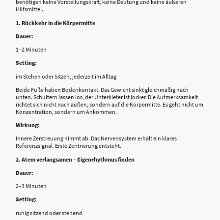
benötigen keine Vorstellungskraft, keine Deutung und keine äußeren
Hilfsmittel.
1. Rückkehr in die Körpermitte
Dauer:
1–2 Minuten
Setting:
im Stehen oder Sitzen, jederzeit im Alltag
Beide Füße haben Bodenkontakt. Das Gewicht sinkt gleichmäßig nach
unten. Schultern lassen los, der Unterkiefer ist locker. Die Aufmerksamkeit
richtet sich nicht nach außen, sondern auf die Körpermitte. Es geht nicht um
Konzentration, sondern um Ankommen.
Wirkung:
Innere Zerstreuung nimmt ab. Das Nervensystem erhält ein klares
Referenzsignal. Erste Zentrierung entsteht.
2. Atem verlangsamen – Eigenrhythmus finden
Dauer:
2–3 Minuten
Setting:
ruhig sitzend oder stehend