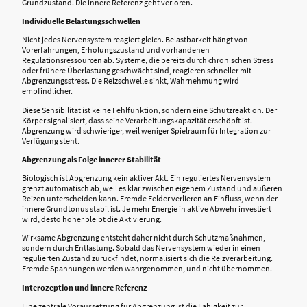
Grundzustand. Die innere Referenz geht verloren.
Individuelle Belastungsschwellen
Nicht jedes Nervensystem reagiert gleich. Belastbarkeit hängt von
Vorerfahrungen, Erholungszustand und vorhandenen
Regulationsressourcen ab. Systeme, die bereits durch chronischen Stress
oder frühere Überlastung geschwächt sind, reagieren schneller mit
Abgrenzungsstress. Die Reizschwelle sinkt, Wahrnehmung wird
empfindlicher.
Diese Sensibilität ist keine Fehlfunktion, sondern eine Schutzreaktion. Der
Körper signalisiert, dass seine Verarbeitungskapazität erschöpft ist.
Abgrenzung wird schwieriger, weil weniger Spielraum für Integration zur
Verfügung steht.
Abgrenzung als Folge innerer Stabilität
Biologisch ist Abgrenzung kein aktiver Akt. Ein reguliertes Nervensystem
grenzt automatisch ab, weil es klar zwischen eigenem Zustand und äußeren
Reizen unterscheiden kann. Fremde Felder verlieren an Einfluss, wenn der
innere Grundtonus stabil ist. Je mehr Energie in aktive Abwehr investiert
wird, desto höher bleibt die Aktivierung.
Wirksame Abgrenzung entsteht daher nicht durch Schutzmaßnahmen,
sondern durch Entlastung. Sobald das Nervensystem wieder in einen
regulierten Zustand zurückfindet, normalisiert sich die Reizverarbeitung.
Fremde Spannungen werden wahrgenommen, und nicht übernommen.
Interozeption und innere Referenz
Eine zentrale Voraussetzung für Abgrenzung ist die Fähigkeit zur