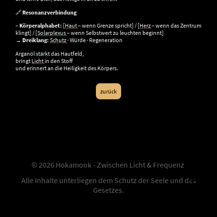
🔗
Resonanzverbindung
–
Körperalphabet:
[
Haut
– wenn Grenze spricht] / [
Herz
– wenn das Zentrum
klingt] / [
Solarplexus
– wenn Selbstwert zu leuchten beginnt]
→
Dreiklang:
Schutz
· Würde · Regeneration
Arganöl stärkt das Hautfeld,
bringt
Licht
in den Stoff
und erinnert an die Heiligkeit des Körpers.
zurück
© 2026 Hokamook - Zwischen Licht & Frequenz
Alle Inhalte unterliegen dem Schutz der Seele und des
Gesetzes.