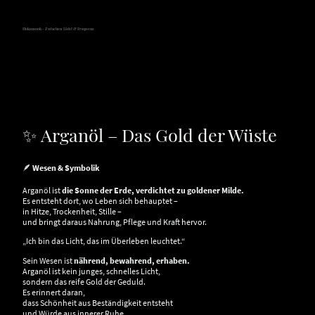
Hokamook - Zwischen Licht & Frequenz
✨ Arganöl – Das Gold der Wüste
🪶
Wesen & Symbolik
Arganöl ist
die Sonne der Erde, verdichtet zu goldener Milde.
Es entsteht dort, wo Leben sich behauptet –
in Hitze, Trockenheit, Stille –
und bringt daraus Nahrung, Pflege und Kraft hervor.
„Ich bin das Licht, das im Überleben leuchtet.“
Sein Wesen ist
nährend, bewahrend, erhaben.
Arganöl ist kein junges, schnelles Licht,
sondern das reife Gold der Geduld.
Es erinnert daran,
dass Schönheit aus Beständigkeit entsteht
und Würde aus innerer Ruhe.