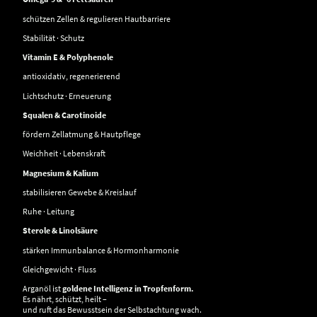
schützen Zellen & regulieren Hautbarriere
Stabilität · Schutz
Vitamin E & Polyphenole
antioxidativ, regenerierend
Lichtschutz · Erneuerung
Squalen & Carotinoide
fördern Zellatmung & Hautpflege
Weichheit · Lebenskraft
Magnesium & Kalium
stabilisieren Gewebe & Kreislauf
Ruhe · Leitung
Sterole & Linolsäure
stärken Immunbalance & Hormonharmonie
Gleichgewicht · Fluss
Arganöl ist
goldene Intelligenz in Tropfenform.
Es nährt, schützt, heilt –
und ruft das Bewusstsein der Selbstachtung wach.