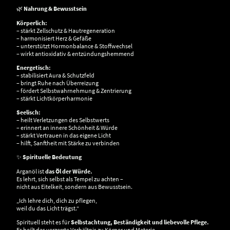
🌿
Nahrung & Bewusstsein
Körperlich:
– stärkt Zellschutz & Hautregeneration
– harmonisiert Herz & Gefäße
– unterstützt Hormonbalance & Stoffwechsel
– wirkt antioxidativ & entzündungshemmend
Energetisch:
– stabilisiert Aura & Schutzfeld
– bringt Ruhe nach Überreizung
– fördert Selbstwahrnehmung & Zentrierung
– stärkt Lichtkörperharmonie
Seelisch:
– heilt Verletzungen des Selbstwerts
– erinnert an innere Schönheit & Würde
– stärkt Vertrauen in das eigene Licht
– hilft, Sanftheit mit Stärke zu verbinden
✨
Spirituelle Bedeutung
Arganöl ist
das Öl der Würde.
Es lehrt, sich selbst als Tempel zu achten –
nicht aus Eitelkeit, sondern aus Bewusstsein.
„Ich lehre dich, dich zu pflegen,
weil du das Licht trägst.“
Spirituell steht es für
Selbstachtung, Beständigkeit und liebevolle Pflege.
Es heilt das verzerrte Verhältnis zu Körper und Materie –