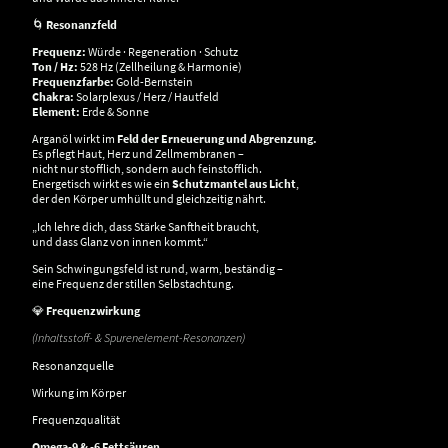
🌀
Resonanzfeld
Frequenz:
Würde · Regeneration · Schutz
Ton / Hz:
528 Hz (Zellheilung & Harmonie)
Frequenzfarbe:
Gold-Bernstein
Chakra:
Solarplexus / Herz / Hautfeld
Element:
Erde & Sonne
Arganöl wirkt im
Feld der Erneuerung und Abgrenzung.
Es pflegt Haut, Herz und Zellmembranen –
nicht nur stofflich, sondern auch feinstofflich.
Energetisch wirkt es wie ein
Schutzmantel aus Licht
,
der den Körper umhüllt und gleichzeitig nährt.
„Ich lehre dich, dass Stärke Sanftheit braucht,
und dass Glanz von innen kommt.“
Sein Schwingungsfeld ist rund, warm, beständig –
eine Frequenz der stillen Selbstachtung.
💎
Frequenzwirkung
(Inhaltsstoff- & Spurenelement-Resonanzen)
Resonanzquelle
Wirkung im Körper
Frequenzqualität
Omega-9 & -6 Fettsäuren