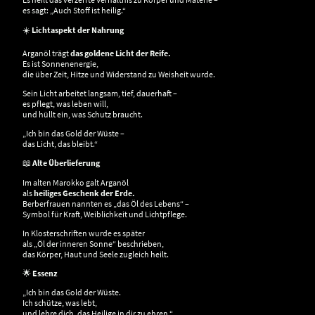
es sagt: „Auch Stoff ist heilig.“
☀️
Lichtaspekt der Nahrung
Arganöl trägt
das goldene Licht der Reife.
Es ist Sonnenenergie,
die über Zeit, Hitze und Widerstand zu Weisheit wurde.
Sein Licht arbeitet langsam, tief, dauerhaft –
es pflegt, was leben will,
und hüllt ein, was Schutz braucht.
„Ich bin das Gold der Wüste –
das Licht, das bleibt.“
📖
Alte Überlieferung
Im alten Marokko galt Arganöl
als
heiliges Geschenk der Erde.
Berberfrauen nannten es „das Öl des Lebens“ –
Symbol für Kraft, Weiblichkeit und Lichtpflege.
In Klosterschriften wurde es später
als „Öl der inneren Sonne“ beschrieben,
das Körper, Haut und Seele zugleich heilt.
🌟
Essenz
„Ich bin das Gold der Wüste.
Ich schütze, was lebt,
und lehre dich, das Heilige in dir zu ehren.“