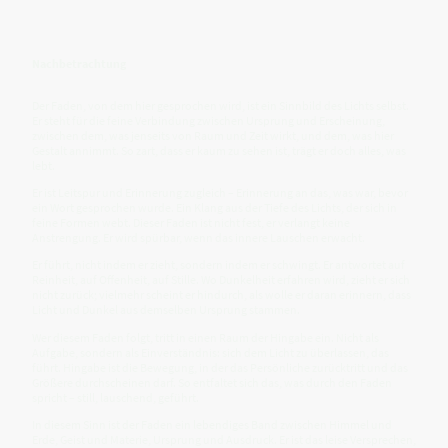
Nachbetrachtung
Der Faden, von dem hier gesprochen wird, ist ein Sinnbild des Lichts selbst.
Er steht für die feine Verbindung zwischen Ursprung und Erscheinung,
zwischen dem, was jenseits von Raum und Zeit wirkt, und dem, was hier
Gestalt annimmt. So zart, dass er kaum zu sehen ist, trägt er doch alles, was
lebt.
Er ist Leitspur und Erinnerung zugleich – Erinnerung an das, was war, bevor
ein Wort gesprochen wurde. Ein Klang aus der Tiefe des Lichts, der sich in
feine Formen webt. Dieser Faden ist nicht fest, er verlangt keine
Anstrengung. Er wird spürbar, wenn das innere Lauschen erwacht.
Er führt, nicht indem er zieht, sondern indem er schwingt. Er antwortet auf
Reinheit, auf Offenheit, auf Stille. Wo Dunkelheit erfahren wird, zieht er sich
nicht zurück; vielmehr scheint er hindurch, als wolle er daran erinnern, dass
Licht und Dunkel aus demselben Ursprung stammen.
Wer diesem Faden folgt, tritt in einen Raum der Hingabe ein. Nicht als
Aufgabe, sondern als Einverständnis: sich dem Licht zu überlassen, das
führt. Hingabe ist die Bewegung, in der das Persönliche zurücktritt und das
Größere durchscheinen darf. So entfaltet sich das, was durch den Faden
spricht – still, lauschend, geführt.
In diesem Sinn ist der Faden ein lebendiges Band zwischen Himmel und
Erde, Geist und Materie, Ursprung und Ausdruck. Er ist das leise Versprechen,