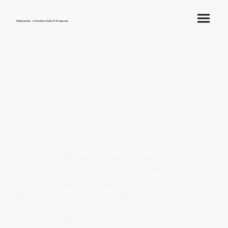
Hokamook - Zwischen Licht & Frequenz
Ich füge mich dem Licht
Ein Faden von weit, weit her er kommt,
weiter als Lichtjahre entfernt.
So zart, hauchdünn, ist kaum zu sehen.
Klitzekleine Diamanten den Faden bilden, so schön.
Führt er hierher oder führt er zurück?
Beides ist’s, verspricht das Glück.
Diene dem Licht, es spricht.
Es braucht Pflege, Gespür.