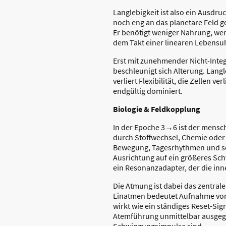
Langlebigkeit ist also ein Ausdru
noch eng an das planetare Feld ge
Er benötigt weniger Nahrung, wen
dem Takt einer linearen Lebensuh
Erst mit zunehmender Nicht-Inte
beschleunigt sich Alterung. Lang
verliert Flexibilität, die Zellen v
endgültig dominiert.
Biologie & Feldkopplung
In der Epoche 3→6 ist der menschl
durch Stoffwechsel, Chemie oder
Bewegung, Tagesrhythmen und sel
Ausrichtung auf ein größeres Sch
ein Resonanzadapter, der die inn
Die Atmung ist dabei das zentrale
Einatmen bedeutet Aufnahme von
wirkt wie ein ständiges Reset-Si
Atemführung unmittelbar ausgegl
Schwingungsimpulse sind.