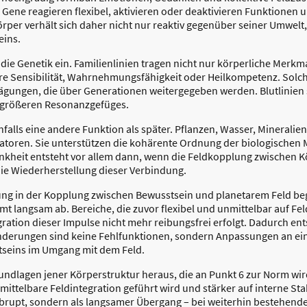
. Gene reagieren flexibel, aktivieren oder deaktivieren Funktionen
per verhält sich daher nicht nur reaktiv gegenüber seiner Umwel
eins.
 die Genetik ein. Familienlinien tragen nicht nur körperliche Merkm
 Sensibilität, Wahrnehmungsfähigkeit oder Heilkompetenz. Solch
rägungen, die über Generationen weitergegeben werden. Blutlinien
s größeren Resonanzgefüges.
nfalls eine andere Funktion als später. Pflanzen, Wasser, Mineralien
atoren. Sie unterstützen die kohärente Ordnung der biologischen Mu
ankheit entsteht vor allem dann, wenn die Feldkopplung zwischen 
ie Wiederherstellung dieser Verbindung.
g in der Kopplung zwischen Bewusstsein und planetarem Feld beg
mt langsam ab. Bereiche, die zuvor flexibel und unmittelbar auf Fe
tegration dieser Impulse nicht mehr reibungsfrei erfolgt. Dadurch en
änderungen sind keine Fehlfunktionen, sondern Anpassungen an ei
stseins im Umgang mit dem Feld.
rundlagen jener Körperstruktur heraus, die an Punkt 6 zur Norm wir
ttelbare Feldintegration geführt wird und stärker auf interne Stab
brupt, sondern als langsamer Übergang – bei weiterhin bestehende