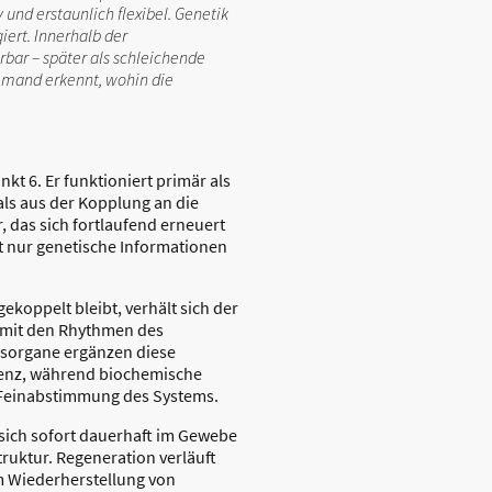
 und erstaunlich flexibel. Genetik
ert. Innerhalb der
bar – später als schleichende
 jemand erkennt, wohin die
kt 6. Er funktioniert primär als
als aus der Kopplung an die
 das sich fortlaufend erneuert
ht nur genetische Informationen
koppelt bleibt, verhält sich der
 mit den Rhythmen des
esorgane ergänzen diese
ärenz, während biochemische
r Feinabstimmung des Systems.
 sich sofort dauerhaft im Gewebe
truktur. Regeneration verläuft
em Wiederherstellung von