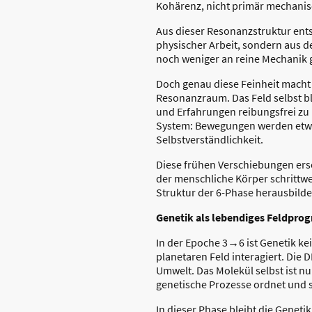
Kohärenz, nicht primär mechanis
Aus dieser Resonanzstruktur ents
physischer Arbeit, sondern aus d
noch weniger an reine Mechanik 
Doch genau diese Feinheit macht
Resonanzraum. Das Feld selbst bl
und Erfahrungen reibungsfrei zu 
System: Bewegungen werden etwas 
Selbstverständlichkeit.
Diese frühen Verschiebungen ersc
der menschliche Körper schrittwe
Struktur der 6-Phase herausbilde
Genetik als lebendiges Feldpr
In der Epoche 3→6 ist Genetik k
planetaren Feld interagiert. Die 
Umwelt. Das Molekül selbst ist nu
genetische Prozesse ordnet und s
In dieser Phase bleibt die Genet