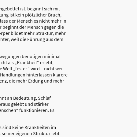
ebettet ist, beginnt sich mit
ng ist kein plötzlicher Bruch,
 dass der Mensch es nicht mehr in
r beginnt der Mensch gegen die
örper bildet mehr Struktur, mehr
ichter, weil die Führung aus dem
Bewegungen benötigen minimal
t als „Krankheit“ erlebt,
Welt „fester“ wird – nicht weil
 Handlungen hinterlassen klarere
senz, die mehr Erdung und mehr
nnt an Bedeutung, Schlaf
raus gelebt und stärker
enschen“ funktionieren. Es
s sind keine Krankheiten im
 seiner eigenen Struktur lebt.