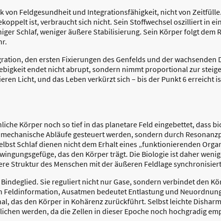
ck von Feldgesundheit und Integrationsfähigkeit, nicht von Zeitfül
koppelt ist, verbraucht sich nicht. Sein Stoffwechsel oszilliert in 
iger Schlaf, weniger äußere Stabilisierung. Sein Körper folgt dem
r.
gration, den ersten Fixierungen des Genfelds und der wachsenden
lebigkeit endet nicht abrupt, sondern nimmt proportional zur stei
erlieren Licht, und das Leben verkürzt sich – bis der Punkt 6 erreicht i
iche Körper noch so tief in das planetare Feld eingebettet, dass b
 mechanische Abläufe gesteuert werden, sondern durch Resonanzp
bst Schlaf dienen nicht dem Erhalt eines „funktionierenden Orga
wingungsgefüge, das den Körper trägt. Die Biologie ist daher wenig
ere Struktur des Menschen mit der äußeren Feldlage synchronisiert
 Bindeglied. Sie reguliert nicht nur Gase, sondern verbindet den K
 Feldinformation, Ausatmen bedeutet Entlastung und Neuordnung 
gnal, das den Körper in Kohärenz zurückführt. Selbst leichte Dish
ichen werden, da die Zellen in dieser Epoche noch hochgradig emp