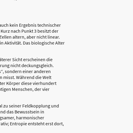
auch kein Ergebnis technischer
 Kurz nach Punkt 3 besitzt der
len altern, aber nicht linear.
n Aktivität. Das biologische Alter
terer Sicht erscheinen die
ung nicht deckungsgleich.
s“, sondern einer anderen
tion misst. Während die Welt
ter Körper diese vierhundert
utigen Menschen, der vier
onal zu seiner Feldkopplung und
und das Bewusstsein in
angsamer, harmonischer
iv; Entropie entsteht erst dort,