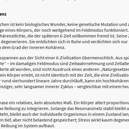
enz
chen ist kein biologisches Wunder, keine genetische Mutation und 
 Folge eines Körpers, der noch weitgehend im Feldmodus funktioniert.
enzdichte, die der späteren 6-Zeit vollkommen fremd ist. Seine Zel
e degenerieren. Sie entdichten sich in Ruhe und verdichten sich nur i
rn dem Grad der inneren Kohärenz.
spannen aus der Sicht einer 6-Zivilisation übermenschlich. Aus spä
e“ – im damaligen Feldmodus sind Zeitwahrnehmung und Zellalter
rte alt wurden, sind nicht Ausdruck eines anderen „Naturgesetze
ein Körper erlebt, ist nicht identisch mit der Zeit, die eine Zivilisa
 rund vierhundert lineare Jahre durchläuft, kann ein hochkohären
einziger, sehr langsamer innerer Zyklus – vergleichbar mit einem he
 Phase ein relatives, kein absolutes Maß. Ein Körper altert proporti
ne Reibung zu integrieren. Solange das Resonanznetz stabil bleibt 
teht, bleibt auch der individuelle Organismus in einem Zustand l
tief, aber nicht belastend gespeichert; Stress wirkt kaum degenerat
h Reibung im System aufbaut.