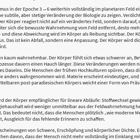
s in der Epoche 3→6 weiterhin vollständig im planetaren Feld eing
ubtile, aber stetige Veränderung der Biologie zu zeigen. Verdichtu
er Körper reagiert nicht auf ein verändertes Feld, sondern darauf,
iter sich die bewusste Wahrnehmung vom Feld entfernt, desto meh
 und diese Abweichung wird im Körper als Reibung sichtbar. Der K
aus. Das ist kein Abfall, sondern eine Anpassung. Der Körper wird d
ird.
en kaum wahrnehmbar. Der Körper fühlt sich etwas schwerer an, 
zesse dauern einen Hauch länger. Diese Veränderungen werden nich
 Daseins. Die Menschen der frühen Hochkulturen spüren, dass die 
 sie anders wahrgenommen wird. Materie erscheint eindeutiger, und
ittelbaren post-paradiesischen Körpers weicht einer Form von Prä
 der Körper empfänglicher für lineare Abläufe: Stoffwechsel gewi
rgiehaushalt wird weniger unmittelbar aus der Feldwahrnehmung he
t. Das bedeutet nicht, dass die Menschen plötzlich „wie moderne M
, Ausgleich für das fehlende Erinnern zu schaffen.
rscheinungen von Schwere, Erschöpfung und körperlicher Dichte. E
chen davon, dass der Mensch nicht mehr vollständig im Einklang mit