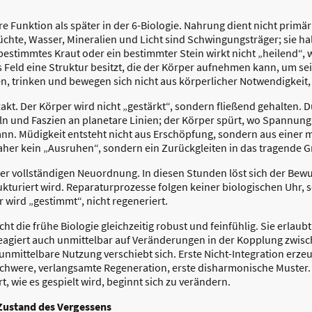
e Funktion als später in der 6-Biologie. Nahrung dient nicht primä
chte, Wasser, Mineralien und Licht sind Schwingungsträger; sie hal
 bestimmtes Kraut oder ein bestimmter Stein wirkt nicht „heilend“, 
es Feld eine Struktur besitzt, die der Körper aufnehmen kann, um s
n, trinken und bewegen sich nicht aus körperlicher Notwendigkeit
akt. Der Körper wird nicht „gestärkt“, sondern fließend gehalten.
n und Faszien an planetare Linien; der Körper spürt, wo Spannu
n. Müdigkeit entsteht nicht aus Erschöpfung, sondern aus einer
aher kein „Ausruhen“, sondern ein Zurückgleiten in das tragende G
 der vollständigen Neuordnung. In diesen Stunden löst sich der Bewu
rukturiert wird. Reparaturprozesse folgen keiner biologischen Uhr
 wird „gestimmt“, nicht regeneriert.
 die frühe Biologie gleichzeitig robust und feinfühlig. Sie erlaub
reagiert auch unmittelbar auf Veränderungen in der Kopplung zwis
e unmittelbare Nutzung verschiebt sich. Erste Nicht-Integration erze
Schwere, verlangsamte Regeneration, erste disharmonische Muster. D
, wie es gespielt wird, beginnt sich zu verändern.
 Zustand des Vergessens