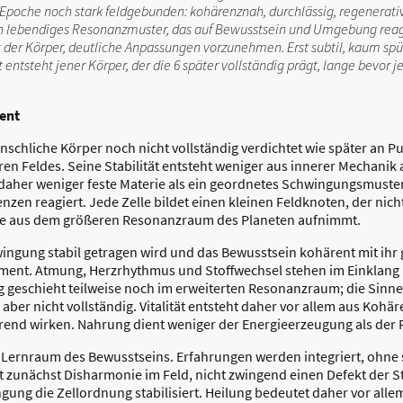
er Epoche noch stark feldgebunden: kohärenznah, durchlässig, regenerativ
in lebendiges Resonanzmuster, das auf Bewusstsein und Umgebung reagi
der Körper, deutliche Anpassungen vorzunehmen. Erst subtil, kaum spür
 entsteht jener Körper, der die 6 später vollständig prägt, lange bevor
ent
schliche Körper noch nicht vollständig verdichtet wie später an Pun
n Feldes. Seine Stabilität entsteht weniger aus innerer Mechanik 
 daher weniger feste Materie als ein geordnetes Schwingungsmuster,
nzen reagiert. Jede Zelle bildet einen kleinen Feldknoten, der nic
lse aus dem größeren Resonanzraum des Planeten aufnimmt.
ngung stabil getragen wird und das Bewusstsein kohärent mit ihr ge
ument. Atmung, Herzrhythmus und Stoffwechsel stehen im Einklang
geschieht teilweise noch im erweiterten Resonanzraum; die Sinn
aber nicht vollständig. Vitalität entsteht daher vor allem aus Koh
ierend wirken. Nahrung dient weniger der Energieerzeugung als de
in Lernraum des Bewusstseins. Erfahrungen werden integriert, ohne
rt zunächst Disharmonie im Feld, nicht zwingend einen Defekt der S
ngung die Zellordnung stabilisiert. Heilung bedeutet daher vor all