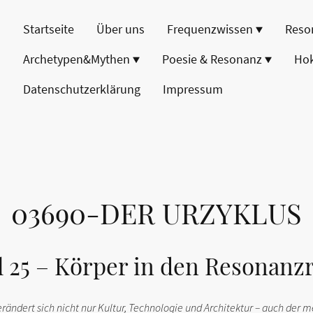
Startseite
Über uns
Frequenzwissen
Reso
Archetypen&Mythen
Poesie & Resonanz
Ho
Datenschutzerklärung
Impressum
03690-DER URZYKLUS
l 25 – Körper in den Resonanz
erändert sich nicht nur Kultur, Technologie und Architektur – auch der m