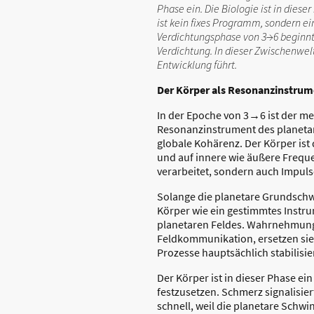
Phase ein. Die Biologie ist in dies
ist kein fixes Programm, sondern e
Verdichtungsphase von 3→6 beginnt 
Verdichtung. In dieser Zwischenwelt
Entwicklung führt.
Der Körper als Resonanzinstrum
In der Epoche von 3→6 ist der men
Resonanzinstrument des planetare
globale Kohärenz. Der Körper ist
und auf innere wie äußere Freque
verarbeitet, sondern auch Impu
Solange die planetare Grundschwi
Körper wie ein gestimmtes Instr
planetaren Feldes. Wahrnehmung 
Feldkommunikation, ersetzen sie 
Prozesse hauptsächlich stabilis
Der Körper ist in dieser Phase e
festzusetzen. Schmerz signalisie
schnell, weil die planetare Schwi