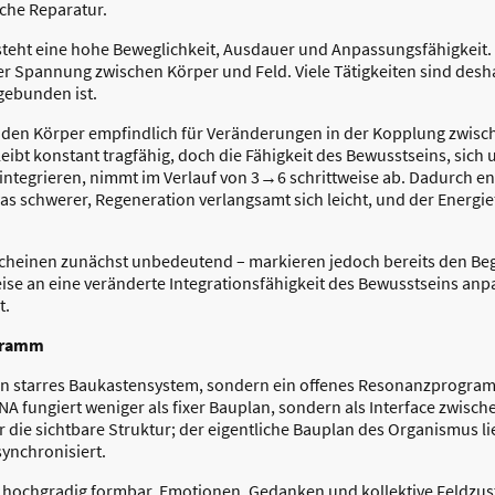
che Reparatur.
teht eine hohe Beweglichkeit, Ausdauer und Anpassungsfähigkeit. 
er Spannung zwischen Körper und Feld. Viele Tätigkeiten sind desha
gebunden ist.
 den Körper empfindlich für Veränderungen in der Kopplung zwis
eibt konstant tragfähig, doch die Fähigkeit des Bewusstseins, sich
integrieren, nimmt im Verlauf von 3→6 schrittweise ab. Dadurch e
schwerer, Regeneration verlangsamt sich leicht, und der Energiefl
heinen zunächst unbedeutend – markieren jedoch bereits den Begin
ise an eine veränderte Integrationsfähigkeit des Bewusstseins anpa
t.
ogramm
ein starres Baukastensystem, sondern ein offenes Resonanzprogram
DNA fungiert weniger als fixer Bauplan, sondern als Interface zwis
r die sichtbare Struktur; der eigentliche Bauplan des Organismus l
ynchronisiert.
ik hochgradig formbar. Emotionen, Gedanken und kollektive Feldzus