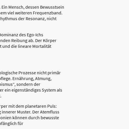
le. Ein Mensch, dessen Bewusstsein
einem viel weiteren Frequenzband.
 Rhythmus der Resonanz, nicht
 Dominanz des Ego-Ichs
genden Reibung ab. Der Körper
st und die lineare Mortalität
iologische Prozesse nicht primär
flege. Ernährung, Atmung,
nismus“, sondern der
er ein eigenständiges System als
.
örper mit dem planetaren Puls:
innerer Muster. Der Atemfluss
armonien können durch bewusste
fänglich für