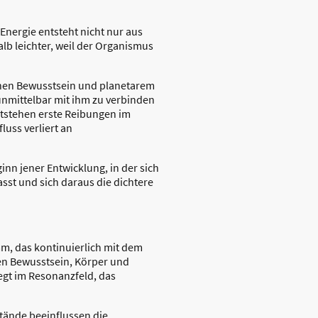
Energie entsteht nicht nur aus
lb leichter, weil der Organismus
chen Bewusstsein und planetarem
 unmittelbar mit ihm zu verbinden
ntstehen erste Reibungen im
uss verliert an
n jener Entwicklung, in der sich
sst und sich daraus die dichtere
m, das kontinuierlich mit dem
chen Bewusstsein, Körper und
iegt im Resonanzfeld, das
tände beeinflussen die