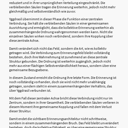
reduziert und in ihrer ursprünglichen Verteilung eingeschränkt. Die
verbleibenden Säulen tragen die Erinnerung weiterhin, jedoch nicht mehr
gleichmäßig und selbstverständlich wie zuvor.
Yggdrasil übernimmt in dieser Phase die Funktion einer zentralen
Verbindung. Sie hält die verbleibenden Säulen in einer gemeinsamen
Ausrichtung und ermöglicht, dass die kollektive Erinnerung weiterhin als
zusammenhängende Ordnung wahrgenommen werden kann. Nicht die
einzelnen Säulen wirken noch verbindend, sondern ihre Kopplung über
diese zentrale Achse.
Damit verändert sich nicht das Feld, sondern die Art, wie es kollektiv
getragen wird. Die Verbindung zum Erinnerungsfeld bleibt vollständig
bestehen, doch ihre Wahrnehmung ist zunehmend an diese zentrale
Struktur gebunden. Die Ordnung ist weiterhin zugänglich, jedoch nicht
mehr aus einer flächigen Selbstverständlichkeit heraus, sondern über eine
gemeinsame Bezugsebene.
In diesem Zustand erreicht die Ordnung ihre letzte Form. Die Erinnerung ist
noch vollständig vorhanden, doch sie wird nicht mehr unabhängig
getragen, sondern steht in einem zusammenhängenden Verhältnis, das
über Yggdrasil verbunden ist.
Mit dem Fall dieser zentralen Achse bricht diese Verbindung nicht nur im
Zentrum, sondern in ihrer Gesamtheit. Die verbleibenden Säulen verlieren in
diesem Moment ihre gemeinsame Kopplung und fallen mit dem Verlust
dieser Struktur.
Damit endet die sichtbare Erinnerungsarchitektur nicht schrittweise,
sondern in einem zusammenhängenden Bruch. Das Feld bleibt unverändert
bestehen, doch die kollektive Fähigkeit, es über eine gemeinsame Struktur