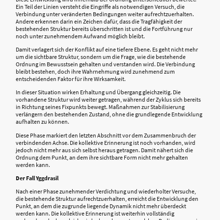
Ein Teil der Linien versteht die Eingriffe als notwendigen Versuch, die
Verbindung unter veränderten Bedingungen weiter aufrechtzuerhalten.
Andere erkennen darin ein Zeichen dafür, dass die Tragfähigkeit der
bestehenden Struktur bereits überschritten ist und die Fortführung nur
noch unter zunehmendem Aufwand möglich bleibt.
Damit verlagert sich der Konflikt auf eine tiefere Ebene. Es geht nicht mehr
um die sichtbare Struktur, sondern um die Frage, wie die bestehende
Ordnung im Bewusstsein gehalten und verstanden wird. Die Verbindung
bleibt bestehen, doch ihre Wahrnehmung wird zunehmend zum
entscheidenden Faktor für ihre Wirksamkeit.
In dieser Situation wirken Erhaltung und Übergang gleichzeitig. Die
vorhandene Struktur wird weiter getragen, während der Zyklus sich bereits
in Richtung seines Fixpunkts bewegt. Maßnahmen zur Stabilisierung
verlängern den bestehenden Zustand, ohne die grundlegende Entwicklung
aufhalten zu können.
Diese Phase markiert den letzten Abschnitt vor dem Zusammenbruch der
verbindenden Achse. Die kollektive Erinnerung ist noch vorhanden, wird
jedoch nicht mehr aus sich selbst heraus getragen. Damit nähert sich die
Ordnung dem Punkt, an dem ihre sichtbare Form nicht mehr gehalten
werden kann.
Der Fall Yggdrasil
Nach einer Phase zunehmender Verdichtung und wiederholter Versuche,
die bestehende Struktur aufrechtzuerhalten, erreicht die Entwicklung den
Punkt, an dem die zugrunde liegende Dynamik nicht mehr überdeckt
werden kann. Die kollektive Erinnerung ist weiterhin vollständig