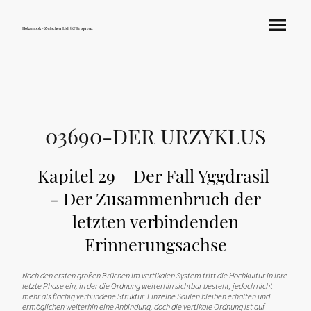
Hokamook - Zwischen Licht & Frequenz
03690-DER URZYKLUS
Kapitel 29 – Der Fall Yggdrasil
- Der Zusammenbruch der
letzten verbindenden
Erinnerungsachse
Nach den ersten großen Brüchen im vertikalen System tritt die Hochkultur in ihre
letzte Phase ein, in der die Ordnung weiterhin sichtbar besteht, jedoch nicht
mehr als flächig verbundene Struktur. Einzelne Säulen bleiben erhalten und
ermöglichen weiterhin eine Anbindung, doch die vertikale Ordnung ist auf