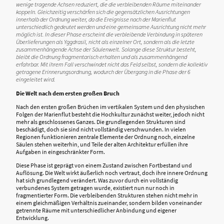
wenige tragende Achsen reduziert, die die verbleibenden Räume miteinander
koppeln. Gleichzeitig verschärfen sich die gegensätzlichen Ausrichtungen
innerhalb der Ordnung weiter, da die Ereignisse nach der Marienflut
unterschiedlich gedeutet werden und eine gemeinsame Ausrichtung nicht mehr
möglich ist. In dieser Phase erscheint die verbleibende Verbindung in späteren
Überlieferungen als Yggdrasil, nicht als einzelner Ort, sondern als die letzte
zusammenhängende Achse der Säulenwelt. Solange diese Struktur besteht,
bleibt die Ordnung fragmentarisch erhalten und als zusammenhängend
erfahrbar. Mit ihrem Fall verschwindet nicht das Feld selbst, sondern die kollektiv
getragene Erinnerungsordnung, wodurch der Übergang in die Phase der 6
eingeleitet wird.
Die Welt nach dem ersten großen Bruch
Nach den ersten großen Brüchen im vertikalen System und den physischen
Folgen der Marienflut besteht die Hochkultur zunächst weiter, jedoch nicht
mehr als geschlossenes Ganzes. Die grundlegenden Strukturen sind
beschädigt, doch sie sind nicht vollständig verschwunden. In vielen
Regionen funktionieren zentrale Elemente der Ordnung noch, einzelne
Säulen stehen weiterhin, und Teile der alten Architektur erfüllen ihre
Aufgaben in eingeschränkter Form.
Diese Phase ist geprägt von einem Zustand zwischen Fortbestand und
Auflösung. Die Welt wirkt äußerlich noch vertraut, doch ihre innere Ordnung
hat sich grundlegend verändert. Was zuvor durch ein vollständig
verbundenes System getragen wurde, existiert nun nur noch in
fragmentierter Form. Die verbleibenden Strukturen stehen nicht mehr in
einem gleichmäßigen Verhältnis zueinander, sondern bilden voneinander
getrennte Räume mit unterschiedlicher Anbindung und eigener
Entwicklung.