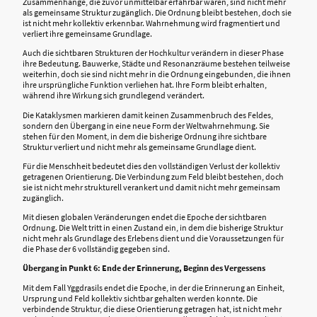
Zusammenhänge, die zuvor unmittelbar erfahrbar waren, sind nicht mehr
als gemeinsame Struktur zugänglich. Die Ordnung bleibt bestehen, doch sie
ist nicht mehr kollektiv erkennbar. Wahrnehmung wird fragmentiert und
verliert ihre gemeinsame Grundlage.
Auch die sichtbaren Strukturen der Hochkultur verändern in dieser Phase
ihre Bedeutung. Bauwerke, Städte und Resonanzräume bestehen teilweise
weiterhin, doch sie sind nicht mehr in die Ordnung eingebunden, die ihnen
ihre ursprüngliche Funktion verliehen hat. Ihre Form bleibt erhalten,
während ihre Wirkung sich grundlegend verändert.
Die Kataklysmen markieren damit keinen Zusammenbruch des Feldes,
sondern den Übergang in eine neue Form der Weltwahrnehmung. Sie
stehen für den Moment, in dem die bisherige Ordnung ihre sichtbare
Struktur verliert und nicht mehr als gemeinsame Grundlage dient.
Für die Menschheit bedeutet dies den vollständigen Verlust der kollektiv
getragenen Orientierung. Die Verbindung zum Feld bleibt bestehen, doch
sie ist nicht mehr strukturell verankert und damit nicht mehr gemeinsam
zugänglich.
Mit diesen globalen Veränderungen endet die Epoche der sichtbaren
Ordnung. Die Welt tritt in einen Zustand ein, in dem die bisherige Struktur
nicht mehr als Grundlage des Erlebens dient und die Voraussetzungen für
die Phase der 6 vollständig gegeben sind.
Übergang in Punkt 6: Ende der Erinnerung, Beginn des Vergessens
Mit dem Fall Yggdrasils endet die Epoche, in der die Erinnerung an Einheit,
Ursprung und Feld kollektiv sichtbar gehalten werden konnte. Die
verbindende Struktur, die diese Orientierung getragen hat, ist nicht mehr