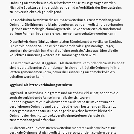
Ordnung nicht mehr aus sich selbst besteht. Sie muss getragen werden.
Nicht die Struktur verändert sich, sondern das Verhältnis des Bewusstseins
zu ihr verschiebt sich grundlegend.
Die Hochkultur besteht in dieser Phase weiterhin als zusammenhängende
Ordnung. Die Erinnerung ist nicht verloren, sondern vollständig vorhanden
– jedoch nicht mehr gleichmäßig verteilt. Sie konzentriert sich zunehmend
auf jene Formen, in denen sie noch gemeinsam gehalten werden kann.
Diese Entwicklung führt zu einer letzten Bündelung der vertikalen Struktur.
Die verbleibenden Säulen wirken nicht mehr als eigenständige Träger,
sondern richten sich funktional auf eine zentrale Achse aus, über die die
kollektive Erinnerung weiterhin zusammengehalten wird.
Diese zentrale Achse ist Yggdrasil. Als dreizehnte, verbindende Säule bündelt
sie die verbleibenden Verbindungen in sich und trägt die Ordnung in ihrer
letzten gemeinsamen Form, bevor die Erinnerung nicht mehr kollektiv
gehalten werden kann.
Yggdrasil als letzte Verbindungsstruktur
Yggdrasil ist nicht das Hologramm und nicht das Feld selbst, sondern die
zentrale verbindende Achse innerhalb der sichtbaren
Erinnerungsarchitektur. Als dreizehnte Säule steht sie im Zentrum der
verbliebenen Ordnung und verbindet die noch bestehenden Säulen zu
einer gemeinsamen Struktur. Solange diese Achse besteht, bleibt die
Ordnung der Hochkultur trotz bereits eingetretener Verluste als
zusammenhängend erfahrbar.
Zu diesem Zeitpunkt existieren weiterhin mehrere Säulen weltweit. Die
vertikale Ordnung ist nicht vollständig verschwunden, sondern bereits