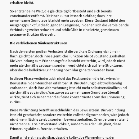
erhalten bleibt.
So entsteht eine Welt, die gleichzeitig fortbesteht und sich bereits
voneinander entfernt. Die Hochkultur ist noch sichtbar, doch ihre
gemeinsame Grundlage ist nicht mehr gegeben. Dieser Zustand bildet den
Ausgangspunkt für die folgenden Ereignisse, in denen sich die verbleibende
Verbindung weiter reduziert und schließlich in eine letzte, gemeinsam
getragene Struktur übergeht.
Die verbliebenen Säulenstrukturen
Nach den ersten großen Verlusten ist die vertikale Ordnung nicht mehr
flächig sichtbar, doch ihre eigentliche Funktion bleibt vollständig erhalten.
Die Verbindung zum Erinnerungsfeld besteht weiterhin, wird jedoch nicht
mehr gleichmäßig getragen, sondern verdichtet sich auf jene Strukturen,
über die die kollektive Erinnerung noch klar gehalten werden kann.
In dieser Phase verändert sich nicht das Feld, sondern die Art, wie es im
Bewusstsein der Menschen erfahrbar ist. Die Ordnung bleibt vollständig
vorhanden, doch ihre Wahrnehmung ist nicht mehr selbstverständlich und
gleichmäßig zugänglich. Was zuvor als gemeinsame Grundlage überall
wirkte, zieht sich zunehmend auf eine konzentrierte Form der Erinnerung
zurück.
Diese Verdichtung betrifft ausschließlich das Bewusstsein. Die Verbindung
ist nicht geschwächt, sondern weiterhin vollständig vorhanden, wird jedoch
nicht mehr flächig gelebt, sondern bewusst gehalten. Orientierung entsteht
nicht mehr aus Selbstverständlichkeit, sondern aus der Fähigkeit, diese
Erinnerung aktiv aufrechtzuerhalten.
Damit wird erstmals sichtbar, dass die kollektive Wahrnehmung der