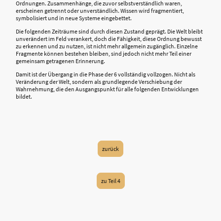
Ordnungen. Zusammenhänge, die zuvor selbstverständlich waren,
erscheinen getrennt oder unverständlich. Wissen wird fragmentiert,
symbolisiert und in neue Systeme eingebettet.
Die folgenden Zeiträume sind durch diesen Zustand geprägt. Die Welt bleibt
unverändert im Feld verankert, doch die Fähigkeit, diese Ordnung bewusst
zu erkennen und zu nutzen, ist nicht mehr allgemein zugänglich. Einzelne
Fragmente können bestehen bleiben, sind jedoch nicht mehr Teil einer
gemeinsam getragenen Erinnerung.
Damit ist der Übergang in die Phase der 6 vollständig vollzogen. Nicht als
Veränderung der Welt, sondern als grundlegende Verschiebung der
Wahrnehmung, die den Ausgangspunkt für alle folgenden Entwicklungen
bildet.
zurück
zu Teil 4