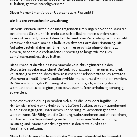
zu halten, geht vollständig verloren.
Dieser Moment markiert den Übergang zum Fixpunkt 6.
Die letzten Versuche der Bewahrung
Die verbliebenen Hüterlinien und tragenden Ordnungen erkennen, dass die
bestehende Struktur nicht mehr aus sich selbst getragen werden kann.
Ihnen ist bewusst, dass mit dem Fall der zentralen Verbindung nicht das Feld
verschwindet, wohl aber die kollektiv sichtbare Form der Erinnerung. Die
Aufgabe besteht daher nicht mehr darin, eine vollständige Ordnung zu
sichern, sondern die vorhandene Erinnerung so lange wie möglich
gemeinsam zugänglich zu halten.
Diese Phase ist durch eine zunehmende Verdichtung innerhalb des
Bewusstseins gekennzeichnet. Die Verbindung zum Erinnerungsfeld bleibt
vollständig bestehen, doch sie wird nicht mehr selbstverständlich getragen.
Was zuvor als natürliche Grundlage wirkte, muss nun aktiv gehalten werden.
Die Wahrnehmung der Ordnung ist weiterhin möglich, verliert jedoch ihre
Unmittelbarkeit und beginnt, von bewusster Aufrechterhaltung abhängig
zu werden.
Mit dieser Verschiebung verändert sich auch die Form der Eingriffe. Sie
richten sich nicht mehr primär auf die äußere Struktur, sondern zunehmend
auf die Bedingungen, unter denen Erinnerung im Menschen gehalten
werden kann. Die Fähigkeit, die Ordnung wahrzunehmen und einzuordnen,
wird selbst zum Gegenstand gezielter Einflussnahme. Wahrnehmung,
Deutung und innere Ausrichtung treten in den Mittelpunkt der
Auseinandersetzung.
Diese Entwicklung wird innerhalb der Ordnung unterschiedlich bewertet.