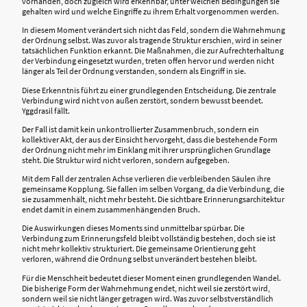
vorhanden, doch zugleich wird erkennbar, unter welchen Bedingungen sie
gehalten wird und welche Eingriffe zu ihrem Erhalt vorgenommen werden.
In diesem Moment verändert sich nicht das Feld, sondern die Wahrnehmung
der Ordnung selbst. Was zuvor als tragende Struktur erschien, wird in seiner
tatsächlichen Funktion erkannt. Die Maßnahmen, die zur Aufrechterhaltung
der Verbindung eingesetzt wurden, treten offen hervor und werden nicht
länger als Teil der Ordnung verstanden, sondern als Eingriff in sie.
Diese Erkenntnis führt zu einer grundlegenden Entscheidung. Die zentrale
Verbindung wird nicht von außen zerstört, sondern bewusst beendet.
Yggdrasil fällt.
Der Fall ist damit kein unkontrollierter Zusammenbruch, sondern ein
kollektiver Akt, der aus der Einsicht hervorgeht, dass die bestehende Form
der Ordnung nicht mehr im Einklang mit ihrer ursprünglichen Grundlage
steht. Die Struktur wird nicht verloren, sondern aufgegeben.
Mit dem Fall der zentralen Achse verlieren die verbleibenden Säulen ihre
gemeinsame Kopplung. Sie fallen im selben Vorgang, da die Verbindung, die
sie zusammenhält, nicht mehr besteht. Die sichtbare Erinnerungsarchitektur
endet damit in einem zusammenhängenden Bruch.
Die Auswirkungen dieses Moments sind unmittelbar spürbar. Die
Verbindung zum Erinnerungsfeld bleibt vollständig bestehen, doch sie ist
nicht mehr kollektiv strukturiert. Die gemeinsame Orientierung geht
verloren, während die Ordnung selbst unverändert bestehen bleibt.
Für die Menschheit bedeutet dieser Moment einen grundlegenden Wandel.
Die bisherige Form der Wahrnehmung endet, nicht weil sie zerstört wird,
sondern weil sie nicht länger getragen wird. Was zuvor selbstverständlich