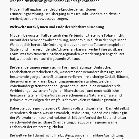
war, ist nicht mehr als gemeinsame Grundlage vorhanden.
Mit dem Fall Yggdrasils endet die Epoche der sichtbaren
Erinnerungsordnung. Der Übergang zum Fixpunkt 6 ist damit nicht nur
erreicht, sondern bewusst vollzogen.
Weltweite Kataklysmen und Ende der sichtbaren Ordnung
Mit dem bewussten Fall der zentralen Verbindung treten die Folgen nicht
nur auf der Ebene der Wahrnehmung, sondern nun auch in der physischen
Welt deutlich hervor. Die Ordnung, die zuvor über das Zusammenspiel der
Säulen und ihre verbindende Achse erfahrbar war, verliert ihre sichtbare
Form. Was sich zuvor in einzelnen regionalen Veränderungen angedeutet
hat, weitet sich nun auf die gesamte Welt aus.
Die Veränderungen zeigen sich in Form großräumiger Umbrüche.
Landschaften verschieben sich, Wassermassen verändern ihre Lage, und
bestehende geografische Strukturen verlieren ihre bisherige Gestalt. Räume,
die zuvor in einer klaren Beziehung zueinander standen, werden
voneinander getrennt oder neu geordnet. Küstenlinien verändern sich,
Verbindungen zwischen Regionen lösen sich auf, und neue natürliche
Grenzen entstehen. Diese Vorgänge erscheinen als Naturereignisse, sind
jedoch direkte Folgen des Wegfalls der vertikalen Verbindungsstruktur.
Dabei bleibt die grundlegende Ordnung vollständig erhalten. Das Feld selbst
verändert sich nicht. Was sich wandelt, ist die Form, in der diese Ordnung in
der Welt wahrnehmbar und nutzbar ist. Mit dem Verlust der Säulenstruktur
verschwindet die sichtbare Orientierung, die zuvor eine gemeinsame
Lesbarkeit der Welt ermöglicht hat.
Die Welt verliert damit nicht ihre Existenz, sondern ihre klare Ausrichtung.