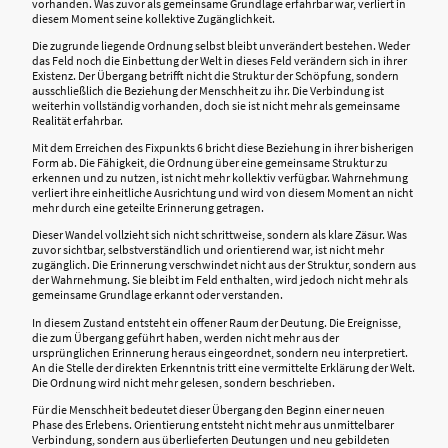
vorhanden. Was zuvor als gemeinsame Grundlage erfahrbar war, verliert in
diesem Moment seine kollektive Zugänglichkeit.
Die zugrunde liegende Ordnung selbst bleibt unverändert bestehen. Weder
das Feld noch die Einbettung der Welt in dieses Feld verändern sich in ihrer
Existenz. Der Übergang betrifft nicht die Struktur der Schöpfung, sondern
ausschließlich die Beziehung der Menschheit zu ihr. Die Verbindung ist
weiterhin vollständig vorhanden, doch sie ist nicht mehr als gemeinsame
Realität erfahrbar.
Mit dem Erreichen des Fixpunkts 6 bricht diese Beziehung in ihrer bisherigen
Form ab. Die Fähigkeit, die Ordnung über eine gemeinsame Struktur zu
erkennen und zu nutzen, ist nicht mehr kollektiv verfügbar. Wahrnehmung
verliert ihre einheitliche Ausrichtung und wird von diesem Moment an nicht
mehr durch eine geteilte Erinnerung getragen.
Dieser Wandel vollzieht sich nicht schrittweise, sondern als klare Zäsur. Was
zuvor sichtbar, selbstverständlich und orientierend war, ist nicht mehr
zugänglich. Die Erinnerung verschwindet nicht aus der Struktur, sondern aus
der Wahrnehmung. Sie bleibt im Feld enthalten, wird jedoch nicht mehr als
gemeinsame Grundlage erkannt oder verstanden.
In diesem Zustand entsteht ein offener Raum der Deutung. Die Ereignisse,
die zum Übergang geführt haben, werden nicht mehr aus der
ursprünglichen Erinnerung heraus eingeordnet, sondern neu interpretiert.
An die Stelle der direkten Erkenntnis tritt eine vermittelte Erklärung der Welt.
Die Ordnung wird nicht mehr gelesen, sondern beschrieben.
Für die Menschheit bedeutet dieser Übergang den Beginn einer neuen
Phase des Erlebens. Orientierung entsteht nicht mehr aus unmittelbarer
Verbindung, sondern aus überlieferten Deutungen und neu gebildeten