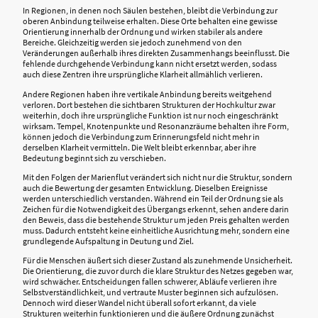
In Regionen, in denen noch Säulen bestehen, bleibt die Verbindung zur
oberen Anbindung teilweise erhalten. Diese Orte behalten eine gewisse
Orientierung innerhalb der Ordnung und wirken stabiler als andere
Bereiche. Gleichzeitig werden sie jedoch zunehmend von den
Veränderungen außerhalb ihres direkten Zusammenhangs beeinflusst. Die
fehlende durchgehende Verbindung kann nicht ersetzt werden, sodass
auch diese Zentren ihre ursprüngliche Klarheit allmählich verlieren.
Andere Regionen haben ihre vertikale Anbindung bereits weitgehend
verloren. Dort bestehen die sichtbaren Strukturen der Hochkultur zwar
weiterhin, doch ihre ursprüngliche Funktion ist nur noch eingeschränkt
wirksam. Tempel, Knotenpunkte und Resonanzräume behalten ihre Form,
können jedoch die Verbindung zum Erinnerungsfeld nicht mehr in
derselben Klarheit vermitteln. Die Welt bleibt erkennbar, aber ihre
Bedeutung beginnt sich zu verschieben.
Mit den Folgen der Marienflut verändert sich nicht nur die Struktur, sondern
auch die Bewertung der gesamten Entwicklung. Dieselben Ereignisse
werden unterschiedlich verstanden. Während ein Teil der Ordnung sie als
Zeichen für die Notwendigkeit des Übergangs erkennt, sehen andere darin
den Beweis, dass die bestehende Struktur um jeden Preis gehalten werden
muss. Dadurch entsteht keine einheitliche Ausrichtung mehr, sondern eine
grundlegende Aufspaltung in Deutung und Ziel.
Für die Menschen äußert sich dieser Zustand als zunehmende Unsicherheit.
Die Orientierung, die zuvor durch die klare Struktur des Netzes gegeben war,
wird schwächer. Entscheidungen fallen schwerer, Abläufe verlieren ihre
Selbstverständlichkeit, und vertraute Muster beginnen sich aufzulösen.
Dennoch wird dieser Wandel nicht überall sofort erkannt, da viele
Strukturen weiterhin funktionieren und die äußere Ordnung zunächst