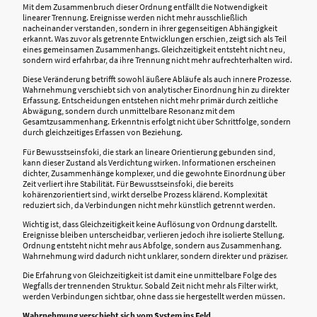
Mit dem Zusammenbruch dieser Ordnung entfällt die Notwendigkeit
linearer Trennung. Ereignisse werden nicht mehr ausschließlich
nacheinander verstanden, sondern in ihrer gegenseitigen Abhängigkeit
erkannt. Was zuvor als getrennte Entwicklungen erschien, zeigt sich als Teil
eines gemeinsamen Zusammenhangs. Gleichzeitigkeit entsteht nicht neu,
sondern wird erfahrbar, da ihre Trennung nicht mehr aufrechterhalten wird.
Diese Veränderung betrifft sowohl äußere Abläufe als auch innere Prozesse.
Wahrnehmung verschiebt sich von analytischer Einordnung hin zu direkter
Erfassung. Entscheidungen entstehen nicht mehr primär durch zeitliche
Abwägung, sondern durch unmittelbare Resonanz mit dem
Gesamtzusammenhang. Erkenntnis erfolgt nicht über Schrittfolge, sondern
durch gleichzeitiges Erfassen von Beziehung.
Für Bewusstseinsfoki, die stark an lineare Orientierung gebunden sind,
kann dieser Zustand als Verdichtung wirken. Informationen erscheinen
dichter, Zusammenhänge komplexer, und die gewohnte Einordnung über
Zeit verliert ihre Stabilität. Für Bewusstseinsfoki, die bereits
kohärenzorientiert sind, wirkt derselbe Prozess klärend. Komplexität
reduziert sich, da Verbindungen nicht mehr künstlich getrennt werden.
Wichtig ist, dass Gleichzeitigkeit keine Auflösung von Ordnung darstellt.
Ereignisse bleiben unterscheidbar, verlieren jedoch ihre isolierte Stellung.
Ordnung entsteht nicht mehr aus Abfolge, sondern aus Zusammenhang.
Wahrnehmung wird dadurch nicht unklarer, sondern direkter und präziser.
Die Erfahrung von Gleichzeitigkeit ist damit eine unmittelbare Folge des
Wegfalls der trennenden Struktur. Sobald Zeit nicht mehr als Filter wirkt,
werden Verbindungen sichtbar, ohne dass sie hergestellt werden müssen.
Wahrnehmung verschiebt sich vom System ins Feld