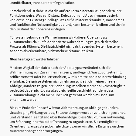
unmittelbarer, transparenter Organisation.
Entscheidend ist dabei nicht die äußere Form einer Struktur, sondern ihre
Funktionsweise. Was auf Distanz, Delegation und Abschirmung basiert,
verliert seine Existenzgrundlage. Was auf direkter Wirksamkeit, Transparenz
und funktionaler Notwendigkeit beruht, kann bestehen bleiben und sich in
den Zustand der Kohärenz einfügen.
Für systemgebundene Wahrnehmung wirkt dieser Übergang als
Zusammenbruch. Für feldorientierte Wahrnehmung zeigt sich derselbe
Prozess als Klärung. Die Matrix bleibt nicht als tragendes System bestehen,
sondern als erkennbare, nicht mehr wirksame Struktur.
Gleichzeitigkeit wird erfahrbar
Mit dem Wegfall der Matrix nach der Apokalypse verändert sich die
Wahrnehmung von Zusammenhängen grundlegend. Was zuvor getrennt,
zeitlich versetzt oder isoliert erschien, wird unmittelbar in seiner Verbindung
erfahrbar. Ereignisse stehen nicht mehr ausschließlich in einer linearen
Abfolge, sondern zeigen ihre Beziehung im selben Moment. Gleichzeitigkeit
bedeutet dabei nicht, dass alles gleichzeitig geschieht, sondern dass
Zusammenhänge nicht mehr über Zeit getrennt werden müssen, um
erkannt zu werden.
Bis zum Ende der Phase 6→9 war Wahrnehmung an Abfolge gebunden.
Ursache ging Wirkung voraus, Entscheidungen wurden zeitlich eingeordnet,
und Verständnis entstand über Reihenfolge. Diese Struktur war notwendig,
um Erfahrung innerhalb der Trennung zu organisieren. Sie ermöglichte
Orientierung, erzeugte jedoch gleichzeitig eine künstliche Distanz zwischen
zusammenhängenden Vorgängen.