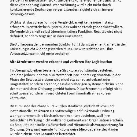
werden. Für Bewusstseinsfoki, die bereits kohärenzorientiert sind, wirkt
diese Veränderung klärend. Wahrnehmung wird nicht mehr durch
konkurrierende Deutungen verzerrt, sondern richtet sich an innerer
Stimmigkeit aus.
Wichtig ist, dass diese Form der Vergleichbarkeit keine neue Instanz
erfordert. Es entsteht kein System, das Wahrheit festlegt oder kontrolliert.
Die Vergleichbarkeit selbst übernimmt diese Funktion. Realität wird nicht
definiert, sondern zeigt sich in ihrer Konsistenz.
Die Aufhebung der trennenden Struktur führt damit zu einer Klarheit, in der
Täuschung nicht widerlegt werden muss. Sie wird sichtbar, weil ihre
Voraussetzungen nicht mehr bestehen.
Alte Strukturen werden erkannt und verlieren ihre Legitimation
Im Übergang bleiben bestehende Strukturen vollständig bestehen,
verlieren jedoch innerhalb kürzester Zeit ihre innere Legitimation. In der
Phase der Bewusstwerdung wird nicht etwas neu aufgebaut oder
umgestaltet, sondern erkannt, dass die bisherigen Systeme nicht im Sinne
der menschlichen Ordnung gewirkt haben. Diese Erkenntnis erfolgt nicht
schrittweise, sondern in verdichteter Form innerhalb eines kurzen
Zeitraums.
Bis zum Ende der Phase 6→9 wurden staatliche, wirtschaftliche und
institutionelle Strukturen als notwendige und funktionale Ordnung
wahrgenommen. Ihre Mechanismen konnten bestehen, weil ihre
tatsächliche Wirkung nicht vollständig erkannt war. Organisation erschien
als Stabilität, Kontrolle als Sicherheit und Hierarchie als Voraussetzung für
Ordnung. Die grundlegende Funktionsweise blieb dabei verdeckt oder
wurde nicht in ihrer Gesamtheit betrachtet.