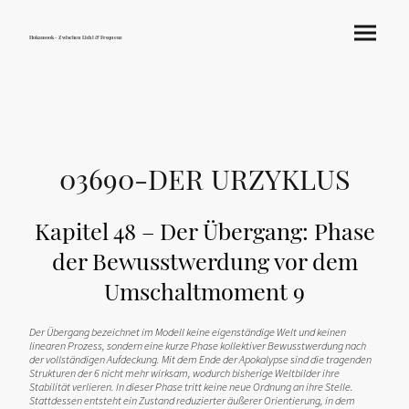
Hokamook - Zwischen Licht & Frequenz
03690-DER URZYKLUS
Kapitel 48 – Der Übergang: Phase
der Bewusstwerdung vor dem
Umschaltmoment 9
Der Übergang bezeichnet im Modell keine eigenständige Welt und keinen
linearen Prozess, sondern eine kurze Phase kollektiver Bewusstwerdung nach
der vollständigen Aufdeckung. Mit dem Ende der Apokalypse sind die tragenden
Strukturen der 6 nicht mehr wirksam, wodurch bisherige Weltbilder ihre
Stabilität verlieren. In dieser Phase tritt keine neue Ordnung an ihre Stelle.
Stattdessen entsteht ein Zustand reduzierter äußerer Orientierung, in dem