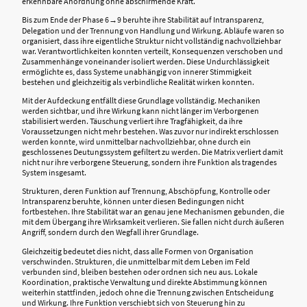
erkennbare Anordnung ohne abschirmende Kraft.
Bis zum Ende der Phase 6→9 beruhte ihre Stabilität auf Intransparenz,
Delegation und der Trennung von Handlung und Wirkung. Abläufe waren so
organisiert, dass ihre eigentliche Struktur nicht vollständig nachvollziehbar
war. Verantwortlichkeiten konnten verteilt, Konsequenzen verschoben und
Zusammenhänge voneinander isoliert werden. Diese Undurchlässigkeit
ermöglichte es, dass Systeme unabhängig von innerer Stimmigkeit
bestehen und gleichzeitig als verbindliche Realität wirken konnten.
Mit der Aufdeckung entfällt diese Grundlage vollständig. Mechaniken
werden sichtbar, und ihre Wirkung kann nicht länger im Verborgenen
stabilisiert werden. Täuschung verliert ihre Tragfähigkeit, da ihre
Voraussetzungen nicht mehr bestehen. Was zuvor nur indirekt erschlossen
werden konnte, wird unmittelbar nachvollziehbar, ohne durch ein
geschlossenes Deutungssystem gefiltert zu werden. Die Matrix verliert damit
nicht nur ihre verborgene Steuerung, sondern ihre Funktion als tragendes
System insgesamt.
Strukturen, deren Funktion auf Trennung, Abschöpfung, Kontrolle oder
Intransparenz beruhte, können unter diesen Bedingungen nicht
fortbestehen. Ihre Stabilität war an genau jene Mechanismen gebunden, die
mit dem Übergang ihre Wirksamkeit verlieren. Sie fallen nicht durch äußeren
Angriff, sondern durch den Wegfall ihrer Grundlage.
Gleichzeitig bedeutet dies nicht, dass alle Formen von Organisation
verschwinden. Strukturen, die unmittelbar mit dem Leben im Feld
verbunden sind, bleiben bestehen oder ordnen sich neu aus. Lokale
Koordination, praktische Verwaltung und direkte Abstimmung können
weiterhin stattfinden, jedoch ohne die Trennung zwischen Entscheidung
und Wirkung. Ihre Funktion verschiebt sich von Steuerung hin zu