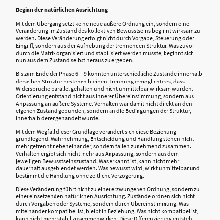
Beginn der natürlichen Ausrichtung
Mit dem Übergang setzt keine neue äußere Ordnung ein, sondern eine
Veränderung im Zustand des kollektiven Bewusstseins beginnt wirksam zu
werden. Diese Veränderung erfolgt nicht durch Vorgabe, Steuerung oder
Eingriff, sondern aus der Aufhebung der trennenden Struktur. Was zuvor
durch die Matrix organisiert und stabilisiert werden musste, beginnt sich
nun aus dem Zustand selbst heraus zu ergeben.
Bis zum Ende der Phase 6→9 konnten unterschiedliche Zustände innerhalb
derselben Struktur bestehen bleiben. Trennung ermöglichte es, dass
Widersprüche parallel gehalten und nicht unmittelbar wirksam wurden.
Orientierung entstand nicht aus innerer Übereinstimmung, sondern aus
Anpassung an äußere Systeme. Verhalten war damit nicht direkt an den
eigenen Zustand gebunden, sondern an die Bedingungen der Struktur,
innerhalb derer gehandelt wurde.
Mit dem Wegfall dieser Grundlage verändert sich diese Beziehung
grundlegend. Wahrnehmung, Entscheidung und Handlung stehen nicht
mehr getrennt nebeneinander, sondern fallen zunehmend zusammen.
Verhalten ergibt sich nicht mehr aus Anpassung, sondern aus dem
jeweiligen Bewusstseinszustand. Was erkannt ist, kann nicht mehr
dauerhaft ausgeblendet werden. Was bewusst wird, wirkt unmittelbar und
bestimmt die Handlung ohne zeitliche Verzögerung.
Diese Veränderung führt nicht zu einer erzwungenen Ordnung, sondern zu
einer einsetzenden natürlichen Ausrichtung. Zustände ordnen sich nicht
durch Vorgaben oder Systeme, sondern durch Übereinstimmung. Was
miteinander kompatibel ist, bleibt in Beziehung. Was nicht kompatibel ist,
kann nicht mehr stabil zusammenwirken. Diese Differenzierung entsteht