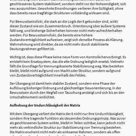
geschlossenes System stabilisiert, sondern steht vor der Notwendigkeit, sich
neu auszurichten. Gewohnte Einordnungen verlieren ihre Gültigkeit, ohne
dass bereits neue tragfähige Strukturen vollständig wirksam sind.
Für Bewusstseinsfoki, die stark an die Logik der 6 gebunden sind, wirkt
dieser Zustand wie ein Zusammenbruch. Orientierung über äußere Systeme
fällt weg, und bisherige Sicherheiten können nicht mehr aufrechterhalten
werden. Für Bewusstseinsfoki, die bereits eine höhere
Zustandsverträglichkeit aufweisen, zeigt sich derselbe Prozess als Klärung.
Wahrnehmung wird direkter, da sie nicht mehr durch stabilisierte
Deutungsrahmen gefiltert ist.
Wichtig ist, dass diese Phase keine neue Form von Kontrolle hervorbringt. Es
entsteht kein Ersatzsystem, das die alte Ordnung lediglich ersetzt. Vielmehr
fällt die Grundlage für trennungsbasierte Stabilisierung weg. Was bestehen
bleibt, bleibt nicht aufgrund von Macht oder Struktur, sondern aufgrund
von Zustandsverträglichkeit innerhalb des Feldes.
Der Übergang ist damit kein stabiler Zustand, sondern eine Phase der
Auflösung bisheriger Ordnung und gleichzeitiger Neuorientierung, in der
Bewusstsein durch den Wegfall von Täuschung ansteigt und sich bis an den
Umschaltmoment verdichtet.
Aufhebung der Undurchlässigkeit der Matrix
Mit dem Übergang verliert die Matrix der 6 nicht nur ihre Undurchlässigkeit,
sondern ihre tragende Funktion als steuerndes Ordnungsprinzip. Was zuvor
als geschlossenes System wirkte, bleibt in Teilen sichtbar, kann jedoch nicht
mehr als verbindliche Struktur zur Stabilisierung von Trennung bestehen.
Die Matrix erscheint nicht mehr als wirksamer Rahmen, sondern als offen