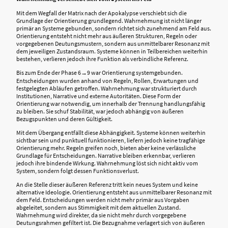
Mit dem Wegfall der Matrix nach der Apokalypse verschiebt sich die
Grundlage der Orientierung grundlegend. Wahrnehmung ist nicht länger
primär an Systeme gebunden, sondern richtet sich zunehmend am Feld aus.
Orientierung entsteht nicht mehr aus äußeren Strukturen, Regeln oder
vorgegebenen Deutungsmustern, sondern aus unmittelbarer Resonanz mit
dem jeweiligen Zustandsraum. Systeme können in Teilbereichen weiterhin
bestehen, verlieren jedoch ihre Funktion als verbindliche Referenz.
Bis zum Ende der Phase 6→9 war Orientierung systemgebunden.
Entscheidungen wurden anhand von Regeln, Rollen, Erwartungen und
festgelegten Abläufen getroffen. Wahrnehmung war strukturiert durch
Institutionen, Narrative und externe Autoritäten. Diese Form der
Orientierung war notwendig, um innerhalb der Trennung handlungsfähig
zu bleiben. Sie schuf Stabilität, war jedoch abhängig von äußeren
Bezugspunkten und deren Gültigkeit.
Mit dem Übergang entfällt diese Abhängigkeit. Systeme können weiterhin
sichtbar sein und punktuell funktionieren, liefern jedoch keine tragfähige
Orientierung mehr. Regeln greifen noch, bieten aber keine verlässliche
Grundlage für Entscheidungen. Narrative bleiben erkennbar, verlieren
jedoch ihre bindende Wirkung. Wahrnehmung löst sich nicht aktiv vom
System, sondern folgt dessen Funktionsverlust.
An die Stelle dieser äußeren Referenz tritt kein neues System und keine
alternative Ideologie. Orientierung entsteht aus unmittelbarer Resonanz mit
dem Feld. Entscheidungen werden nicht mehr primär aus Vorgaben
abgeleitet, sondern aus Stimmigkeit mit dem aktuellen Zustand.
Wahrnehmung wird direkter, da sie nicht mehr durch vorgegebene
Deutungsrahmen gefiltert ist. Die Bezugnahme verlagert sich von äußeren