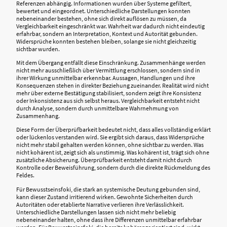
Referenzen abhängig. Informationen wurden über Systeme gefiltert,
bewertet und eingeordnet. Unterschiedliche Darstellungen konnten
nebeneinander bestehen, ohne sich direkt auflösen zu müssen, da
Vergleichbarkeit eingeschränkt war. Wahrheit war dadurch nicht eindeutig
erfahrbar, sondern an Interpretation, Kontext und Autorität gebunden.
Widersprüche konnten bestehen bleiben, solange sie nicht gleichzeitig
sichtbar wurden.
Mit dem Übergang entfällt diese Einschränkung. Zusammenhänge werden
nicht mehr ausschließlich über Vermittlung erschlossen, sondern sind in
ihrer Wirkung unmittelbar erkennbar. Aussagen, Handlungen und ihre
Konsequenzen stehen in direkter Beziehung zueinander. Realität wird nicht
mehr über externe Bestätigung stabilisiert, sondern zeigt ihre Konsistenz
oder Inkonsistenz aus sich selbst heraus. Vergleichbarkeit entsteht nicht
durch Analyse, sondern durch unmittelbare Wahrnehmung von
Zusammenhang.
Diese Form der Überprüfbarkeit bedeutet nicht, dass alles vollständig erklärt
oder lückenlos verstanden wird. Sie ergibt sich daraus, dass Widersprüche
nicht mehr stabil gehalten werden können, ohne sichtbar zu werden. Was
nicht kohärent ist, zeigt sich als unstimmig. Was kohärent ist, trägt sich ohne
zusätzliche Absicherung. Überprüfbarkeit entsteht damit nicht durch
Kontrolle oder Beweisführung, sondern durch die direkte Rückmeldung des
Feldes.
Für Bewusstseinsfoki, die stark an systemische Deutung gebunden sind,
kann dieser Zustand irritierend wirken. Gewohnte Sicherheiten durch
Autoritäten oder etablierte Narrative verlieren ihre Verlässlichkeit.
Unterschiedliche Darstellungen lassen sich nicht mehr beliebig
nebeneinander halten, ohne dass ihre Differenzen unmittelbar erfahrbar