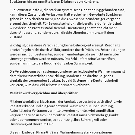
Strukturen hin zur unmittelbaren Erfahrung von Kohärenz.
Für Bewusstseinsfoki, die stark an systemische Orientierung gebunden sind,
kann dieser Zustand als Verlust von Halt erscheinen. Gewohnte Strukturen
geben keine Sicherheit mehr, und die Abwesenheit eindeutiger Vorgaben
erzeugt Unsicherheit. Für Bewusstseinsfoki, die bereits feldorientiert sind,
wirkt derselbe Prozess stabilisierend. Orientierung entsteht nicht mehr
durch Anpassung, sondern durch direkte Übereinstimmung mit dem
Zustand.
Wichtig ist, dass diese Verschiebung keine Beliebigkeit erzeugt. Resonanz
ersetzt Regeln nicht durch Willkür, sondern durch Präzision. Entscheidungen
werden nicht unbestimmter, sondern eindeutiger, da sie nicht mehr über
Umwege getroffen werden müssen. Das Feld liefert keine Vorschriften,
sondern unmittelbare Rückmeldung über Stimmigkeit.
Die Verschiebung von systemgebundener zu feldbasierter Wahrnehmung ist
damit keine zusätzliche Entwicklung, sondern eine direkte Folge des
Wegfalls der trennenden Struktur. Sobald Systeme ihre Deutungshoheit
verlieren, wird das Feld selbst zur primären Referenz.
Realität wird vergleichbar und überprüfbar
Mit dem Wegfall der Matrix nach der Apokalypse verändert sich die Art, wie
Realität erkannt und eingeordnet wird. Was zuvor nur über Deutung,
Autorität oder Vertrauen vermittelt werden konnte, wird unmittelbar
vergleichbar und in sich überprüfbar. Realität muss nicht mehr geglaubt
oder übernommen werden, sondern zeigt ihre Stimmigkeit oder
Unstimmigkeit direkt im Feld.
Bis zum Ende der Phase 6→9 war Wahrnehmung stark von externen