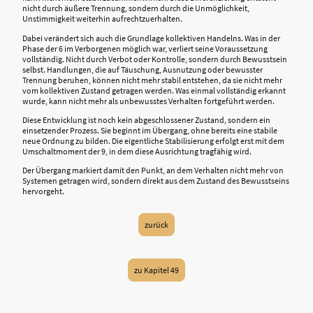
nicht durch äußere Trennung, sondern durch die Unmöglichkeit,
Unstimmigkeit weiterhin aufrechtzuerhalten.
Dabei verändert sich auch die Grundlage kollektiven Handelns. Was in der
Phase der 6 im Verborgenen möglich war, verliert seine Voraussetzung
vollständig. Nicht durch Verbot oder Kontrolle, sondern durch Bewusstsein
selbst. Handlungen, die auf Täuschung, Ausnutzung oder bewusster
Trennung beruhen, können nicht mehr stabil entstehen, da sie nicht mehr
vom kollektiven Zustand getragen werden. Was einmal vollständig erkannt
wurde, kann nicht mehr als unbewusstes Verhalten fortgeführt werden.
Diese Entwicklung ist noch kein abgeschlossener Zustand, sondern ein
einsetzender Prozess. Sie beginnt im Übergang, ohne bereits eine stabile
neue Ordnung zu bilden. Die eigentliche Stabilisierung erfolgt erst mit dem
Umschaltmoment der 9, in dem diese Ausrichtung tragfähig wird.
Der Übergang markiert damit den Punkt, an dem Verhalten nicht mehr von
Systemen getragen wird, sondern direkt aus dem Zustand des Bewusstseins
hervorgeht.
zurück
zu Kapitel 49