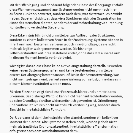
Mit der Offenlegung und der darauf folgenden Phase des Übergangs entfällt
diese Wahrnehmungsgrundlage. Systeme werden nicht mehr nach ihrer
äußeren Funktion bewertet, sondern nach dem, was sie tatsächlich bewirkt
haben. Dabei wird sichtbar, dass viele Strukturen nicht der Organisation im
Sinne des Menschen dienten, sondern der Aufrechterhaltung von Trennung,
Kontrolle und verdeckter Steuerung.
Diese Erkenntnis führt nicht unmittelbar zur Auflösung der Strukturen,
sondern zu einem kollektiven Bruch in der Zustimmung. Systeme können in
ihrer Form noch bestehen, verlieren jedoch ihre Grundlage, da sie nicht
mehr als legitim wahrgenommen werden. Die bisherige
Selbstverständlichkeit ihres Bestehens endet, ohne dass ihre äußere Form
in diesem Moment bereits verändert wird.
Wichtig ist, dass diese Phase keine aktive Umgestaltung darstellt. Es werden
keine neuen Systeme geschaffen und keine bestehenden unmittelbar
ersetzt. Der Übergang besteht ausschließlich in der Bewusstwerdung. Was
nicht mehr getragen wird, verliert seine Wirkung von selbst, ohne dass es in
diesem Moment verändert werden muss.
Für den Einzelnen zeigt sich dieser Prozess als klares und unmittelbares
Erkennen. Das bisherige Weltbild kann nicht mehr aufrechterhalten werden,
da seine Grundlage sichtbar widersprüchlich geworden ist. Orientierung
über äußere Strukturen bricht nicht durch Zerstörung weg, sondern durch
Einsicht in ihre tatsächliche Funktion.
Der Übergang ist damit kein struktureller Wandel, sondern ein kollektiver
Moment der Klarheit. Alte Systeme bestehen noch, werden jedoch nicht
mehr als tragfähige Ordnung akzeptiert. Ihre tatsächliche Transformation
erfolgt erst nach dem Umschaltmoment der 9.