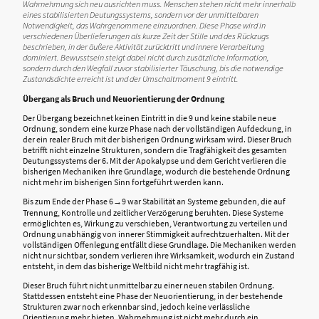
Wahrnehmung sich neu ausrichten muss. Menschen stehen nicht mehr innerhalb
eines stabilisierten Deutungssystems, sondern vor der unmittelbaren
Notwendigkeit, das Wahrgenommene einzuordnen. Diese Phase wird in
verschiedenen Überlieferungen als kurze Zeit der Stille und des Rückzugs
beschrieben, in der äußere Aktivität zurücktritt und innere Verarbeitung
dominiert. Bewusstsein steigt dabei nicht durch zusätzliche Information,
sondern durch den Wegfall zuvor stabilisierter Täuschung, bis die notwendige
Zustandsdichte erreicht ist und der Umschaltmoment 9 eintritt.
Übergang als Bruch und Neuorientierung der Ordnung
Der Übergang bezeichnet keinen Eintritt in die 9 und keine stabile neue
Ordnung, sondern eine kurze Phase nach der vollständigen Aufdeckung, in
der ein realer Bruch mit der bisherigen Ordnung wirksam wird. Dieser Bruch
betrifft nicht einzelne Strukturen, sondern die Tragfähigkeit des gesamten
Deutungssystems der 6. Mit der Apokalypse und dem Gericht verlieren die
bisherigen Mechaniken ihre Grundlage, wodurch die bestehende Ordnung
nicht mehr im bisherigen Sinn fortgeführt werden kann.
Bis zum Ende der Phase 6→9 war Stabilität an Systeme gebunden, die auf
Trennung, Kontrolle und zeitlicher Verzögerung beruhten. Diese Systeme
ermöglichten es, Wirkung zu verschieben, Verantwortung zu verteilen und
Ordnung unabhängig von innerer Stimmigkeit aufrechtzuerhalten. Mit der
vollständigen Offenlegung entfällt diese Grundlage. Die Mechaniken werden
nicht nur sichtbar, sondern verlieren ihre Wirksamkeit, wodurch ein Zustand
entsteht, in dem das bisherige Weltbild nicht mehr tragfähig ist.
Dieser Bruch führt nicht unmittelbar zu einer neuen stabilen Ordnung.
Stattdessen entsteht eine Phase der Neuorientierung, in der bestehende
Strukturen zwar noch erkennbar sind, jedoch keine verlässliche
Orientierung mehr bieten. Wahrnehmung ist nicht mehr durch ein