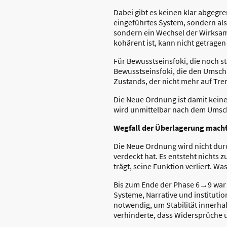
Dabei gibt es keinen klar abgegr
eingeführtes System, sondern als
sondern ein Wechsel der Wirksam
kohärent ist, kann nicht getragen 
Für Bewusstseinsfoki, die noch s
Bewusstseinsfoki, die den Umsch
Zustands, der nicht mehr auf Tre
Die Neue Ordnung ist damit keine
wird unmittelbar nach dem Umsch
Wegfall der Überlagerung mach
Die Neue Ordnung wird nicht durc
verdeckt hat. Es entsteht nichts 
trägt, seine Funktion verliert. W
Bis zum Ende der Phase 6→9 war 
Systeme, Narrative und institu
notwendig, um Stabilität innerha
verhinderte, dass Widersprüche 