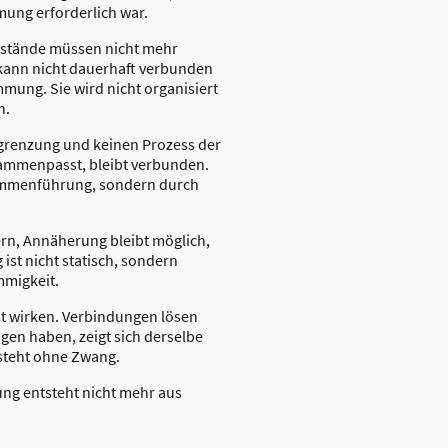
mung erforderlich war.
Zustände müssen nicht mehr
 kann nicht dauerhaft verbunden
mmung. Sie wird nicht organisiert
n.
bgrenzung und keinen Prozess der
ammenpasst, bleibt verbunden.
sammenführung, sondern durch
ern, Annäherung bleibt möglich,
st nicht statisch, sondern
mmigkeit.
st wirken. Verbindungen lösen
gen haben, zeigt sich derselbe
tsteht ohne Zwang.
ng entsteht nicht mehr aus