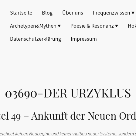
Startseite
Blog
Über uns
Frequenzwissen
Archetypen&Mythen
Poesie & Resonanz
Ho
Datenschutzerklärung
Impressum
03690-DER URZYKLUS
tel 49 – Ankunft der Neuen Or
zeichnet keinen Neubeginn und keinen Aufbau neuer Systeme, sondern