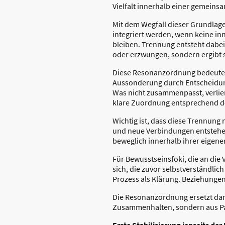
Vielfalt innerhalb einer gemeins
Mit dem Wegfall dieser Grundlage
integriert werden, wenn keine in
bleiben. Trennung entsteht dabei
oder erzwungen, sondern ergibt s
Diese Resonanzordnung bedeutet 
Aussonderung durch Entscheidun
Was nicht zusammenpasst, verli
klare Zuordnung entsprechend d
Wichtig ist, dass diese Trennung 
und neue Verbindungen entstehen 
beweglich innerhalb ihrer eigenen
Für Bewusstseinsfoki, die an die
sich, die zuvor selbstverständli
Prozess als Klärung. Beziehungen
Die Resonanzordnung ersetzt dam
Zusammenhalten, sondern aus P
Erste Stabilisierung jenseits der