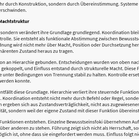
hr durch Konstruktion, sondern durch Übereinstimmung. Systeme ve
verschwinden.
Machtstruktur
 sondern verändert ihre Grundlage grundlegend. Koordination blei
ntrolle. Sie entsteht als funktionale Abstimmung zwischen Bewusst
nung wird nicht mehr über Macht, Position oder Durchsetzung herg
härenten Zustand heraus zu tragen.
tion an Hierarchie gebunden. Entscheidungen wurden von oben nac
gekoppelt, und Einfluss entstand durch strukturelle Macht. Diese
unter Bedingungen von Trennung stabil zu halten. Kontrolle erset
 werden konnte.
fällt diese Grundlage. Hierarchie verliert ihre steuernde Funktio
 Koordination entsteht nicht mehr durch Befehl oder Regel, sond
ergeben sich aus Zustandsverträglichkeit, nicht aus zugewiesenen 
ität, sondern weil der eigene Zustand mit dieser Funktion übereins
 Funktionen entstehen. Einzelne Bewusstseinsfoki übernehmen Auf
er anderen zu stehen. Führung zeigt sich nicht als Herrschaft, son
glich ist, ohne dass sie eingefordert werden muss. Einfluss folgt n