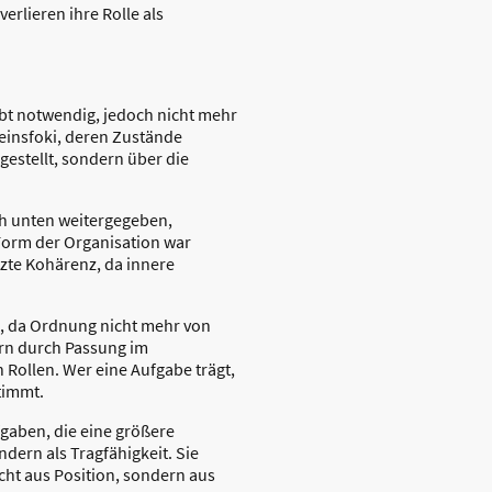
rlieren ihre Rolle als
bt notwendig, jedoch nicht mehr
seinsfoki, deren Zustände
estellt, sondern über die
h unten weitergegeben,
 Form der Organisation war
zte Kohärenz, da innere
n, da Ordnung nicht mehr von
ern durch Passung im
Rollen. Wer eine Aufgabe trägt,
timmt.
gaben, die eine größere
dern als Tragfähigkeit. Sie
icht aus Position, sondern aus