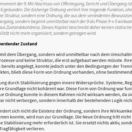
ment der 9. Mit Abschluss von Offenlegung, Gericht und Übergang ist 
6 gebunden. Die bisherige Ordnung verliert ihre tragende Funktion, ohn
ene Struktur, sondern eine Ordnung, die aus dem veränderten Bewusstsei
rgang, sondern beginnt unmittelbar nach der 9 als Phase 9 → 0 wirksa
us Zustandskohärenz. Dieses Kapitel beschreibt daher keinen statisch
ilität nicht mehr organisiert, sondern getragen wird.
werdender Zustand
 mit dem Übergang, sondern wird unmittelbar nach dem Umschaltmo
ozesse und keine Struktur, die erst aufgebaut werden müsste. Ihr
bereits angelegt, konnte jedoch unter den Bedingungen der Trenn
rkten, blieb diese Form von Ordnung vorhanden, ohne bestimmend 
ung durch Stabilisierung gegen innere Widersprüche. Systeme, Reg
re Grundlage nicht kohärent war. Diese Form von Ordnung war funk
eue Ordnung konnte in diesem Rahmen nicht wirksam werden, da sie
war nicht verborgen, sondern innerhalb der bestehenden Logik nicht
ändert sich nicht die Existenz der Ordnung, sondern ihre Wirksamke
men konnte, wird nun zur Grundlage. Die Neue Ordnung tritt nicht a
he Stabilisierung mehr erforderlich ist. Sie ersetzt nichts aktiv, so
ragfähigkeit verlieren.