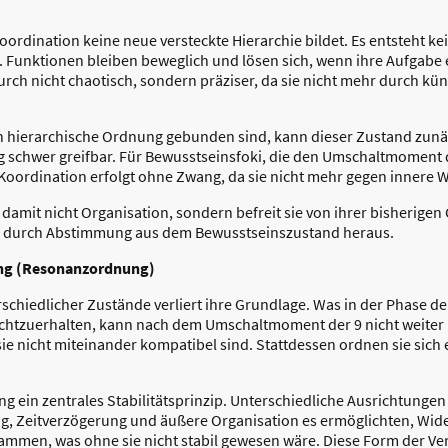
Koordination keine neue versteckte Hierarchie bildet. Es entsteht ke
. Funktionen bleiben beweglich und lösen sich, wenn ihre Aufgabe er
rch nicht chaotisch, sondern präziser, da sie nicht mehr durch küns
an hierarchische Ordnung gebunden sind, kann dieser Zustand zunä
 schwer greifbar. Für Bewusstseinsfoki, die den Umschaltmoment de
. Koordination erfolgt ohne Zwang, da sie nicht mehr gegen innere
 damit nicht Organisation, sondern befreit sie von ihrer bisherige
n durch Abstimmung aus dem Bewusstseinszustand heraus.
ung (Resonanzordnung)
schiedlicher Zustände verliert ihre Grundlage. Was in der Phase de
echtzuerhalten, kann nach dem Umschaltmoment der 9 nicht weiter
 nicht miteinander kompatibel sind. Stattdessen ordnen sie sich 
ng ein zentrales Stabilitätsprinzip. Unterschiedliche Ausrichtunge
g, Zeitverzögerung und äußere Organisation es ermöglichten, Wid
mmen, was ohne sie nicht stabil gewesen wäre. Diese Form der Ver