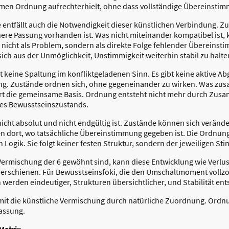
amen Ordnung aufrechterhielt, ohne dass vollständige Übereinstim
 entfällt auch die Notwendigkeit dieser künstlichen Verbindung. 
nere Passung vorhanden ist. Was nicht miteinander kompatibel ist,
 nicht als Problem, sondern als direkte Folge fehlender Übereinsti
ich aus der Unmöglichkeit, Unstimmigkeit weiterhin stabil zu halte
keine Spaltung im konfliktgeladenen Sinn. Es gibt keine aktive A
g. Zustände ordnen sich, ohne gegeneinander zu wirken. Was zus
ert die gemeinsame Basis. Ordnung entsteht nicht mehr durch Zu
es Bewusstseinszustands.
nicht absolut und nicht endgültig ist. Zustände können sich veränd
dort, wo tatsächliche Übereinstimmung gegeben ist. Die Ordnung i
 Logik. Sie folgt keiner festen Struktur, sondern der jeweiligen Sti
 Vermischung der 6 gewöhnt sind, kann diese Entwicklung wie Verlu
ch erschienen. Für Bewusstseinsfoki, die den Umschaltmoment vollzo
 werden eindeutiger, Strukturen übersichtlicher, und Stabilität en
it die künstliche Vermischung durch natürliche Zuordnung. Ordnu
assung.
 Matrix