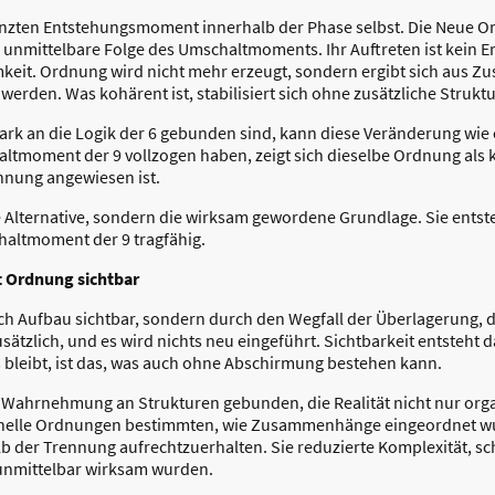
enzten Entstehungsmoment innerhalb der Phase selbst. Die Neue Or
 unmittelbare Folge des Umschaltmoments. Ihr Auftreten ist kein Er
keit. Ordnung wird nicht mehr erzeugt, sondern ergibt sich aus Z
werden. Was kohärent ist, stabilisiert sich ohne zusätzliche Struktu
tark an die Logik der 6 gebunden sind, kann diese Veränderung wie
altmoment der 9 vollzogen haben, zeigt sich dieselbe Ordnung als
nnung angewiesen ist.
 Alternative, sondern die wirksam gewordene Grundlage. Sie entst
altmoment der 9 tragfähig.
t Ordnung sichtbar
h Aufbau sichtbar, sondern durch den Wegfall der Überlagerung, d
zusätzlich, und es wird nichts neu eingeführt. Sichtbarkeit entsteht
as bleibt, ist das, was auch ohne Abschirmung bestehen kann.
Wahrnehmung an Strukturen gebunden, die Realität nicht nur orga
tionelle Ordnungen bestimmten, wie Zusammenhänge eingeordnet w
lb der Trennung aufrechtzuerhalten. Sie reduzierte Komplexität, s
unmittelbar wirksam wurden.