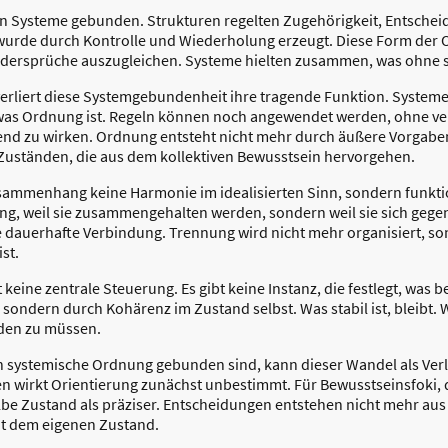
an Systeme gebunden. Strukturen regelten Zugehörigkeit, Entsche
ät wurde durch Kontrolle und Wiederholung erzeugt. Diese Form de
dersprüche auszugleichen. Systeme hielten zusammen, was ohne si
rliert diese Systemgebundenheit ihre tragende Funktion. Systeme 
was Ordnung ist. Regeln können noch angewendet werden, ohne verb
erend zu wirken. Ordnung entsteht nicht mehr durch äußere Vorgabe
 Zuständen, die aus dem kollektiven Bewusstsein hervorgehen.
sammenhang keine Harmonie im idealisierten Sinn, sondern funkt
ng, weil sie zusammengehalten werden, sondern weil sie sich gegen
ne dauerhafte Verbindung. Trennung wird nicht mehr organisiert, so
st.
eine zentrale Steuerung. Es gibt keine Instanz, die festlegt, was b
sondern durch Kohärenz im Zustand selbst. Was stabil ist, bleibt. Was
rden zu müssen.
n systemische Ordnung gebunden sind, kann dieser Wandel als Verl
en wirkt Orientierung zunächst unbestimmt. Für Bewusstseinsfoki
elbe Zustand als präziser. Entscheidungen entstehen nicht mehr a
it dem eigenen Zustand.