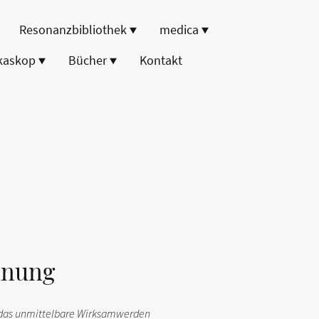
Resonanzbibliothek
medica
kaskop
Bücher
Kontakt
dnung
 das unmittelbare Wirksamwerden