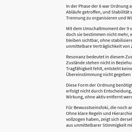
In der Phase der 6 war Ordnung 
Abläufe getroffen, und Stabilit
Trennung zu organisieren und Wi
Mit dem Umschaltmoment der 9 ve
doch sie bestimmen nicht mehr, 
bleiben sichtbar, ohne stabilisi
unmittelbare Verträglichkeit von
Resonanz bedeutet in diesem Zu
Zustände stehen nicht in Beziehu
Tragfähigkeit fehlt, entsteht kei
Übereinstimmung nicht gegeben i
Diese Form der Ordnung benötigt k
erfolgt nicht durch Entscheidung, 
Wirkung, ohne aktiv entfernt we
Für Bewusstseinsfoki, die noch a
Ohne klare Regeln und Hierarchi
vollzogen haben, zeigt sich ders
aus unmittelbarer Stimmigkeit m