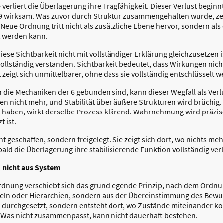
verliert die Überlagerung ihre Tragfähigkeit. Dieser Verlust begin
wirksam. Was zuvor durch Struktur zusammengehalten wurde, zeig
 Neue Ordnung tritt nicht als zusätzliche Ebene hervor, sondern als 
rt werden kann.
ese Sichtbarkeit nicht mit vollständiger Erklärung gleichzusetzen ist
llständig verstanden. Sichtbarkeit bedeutet, dass Wirkungen nich
zeigt sich unmittelbarer, ohne dass sie vollständig entschlüsselt 
n die Mechaniken der 6 gebunden sind, kann dieser Wegfall als Verl
nicht mehr, und Stabilität über äußere Strukturen wird brüchig. 
haben, wirkt derselbe Prozess klärend. Wahrnehmung wird präziser
 ist.
 geschaffen, sondern freigelegt. Sie zeigt sich dort, wo nichts meh
ld die Überlagerung ihre stabilisierende Funktion vollständig verl
 nicht aus System
dnung verschiebt sich das grundlegende Prinzip, nach dem Ordnung 
eln oder Hierarchien, sondern aus der Übereinstimmung des Bewu
der durchgesetzt, sondern entsteht dort, wo Zustände miteinander k
. Was nicht zusammenpasst, kann nicht dauerhaft bestehen.