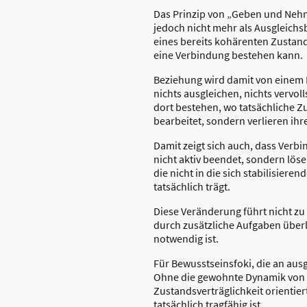
Das Prinzip von „Geben und Nehm
jedoch nicht mehr als Ausgleichs
eines bereits kohärenten Zustand
eine Verbindung bestehen kann.
Beziehung wird damit von einem
nichts ausgleichen, nichts vervo
dort bestehen, wo tatsächliche Z
bearbeitet, sondern verlieren ih
Damit zeigt sich auch, dass Verbi
nicht aktiv beendet, sondern löse
die nicht in die sich stabilisier
tatsächlich trägt.
Diese Veränderung führt nicht zu
durch zusätzliche Aufgaben überl
notwendig ist.
Für Bewusstseinsfoki, die an au
Ohne die gewohnte Dynamik von K
Zustandsverträglichkeit orientier
tatsächlich tragfähig ist.