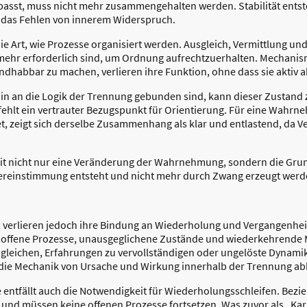
sst, muss nicht mehr zusammengehalten werden. Stabilität entste
 das Fehlen von innerem Widerspruch.
ie Art, wie Prozesse organisiert werden. Ausgleich, Vermittlung und
 mehr erforderlich sind, um Ordnung aufrechtzuerhalten. Mechanis
dhabbar zu machen, verlieren ihre Funktion, ohne dass sie aktiv 
rhin an die Logik der Trennung gebunden sind, kann dieser Zustan
ehlt ein vertrauter Bezugspunkt für Orientierung. Für eine Wahrne
et, zeigt sich derselbe Zusammenhang als klar und entlastend, da 
mit nicht nur eine Veränderung der Wahrnehmung, sondern die Grun
Übereinstimmung entsteht und nicht mehr durch Zwang erzeugt wer
 verlieren jedoch ihre Bindung an Wiederholung und Vergangenheit
 offene Prozesse, unausgeglichene Zustände und wiederkehrende
leichen, Erfahrungen zu vervollständigen oder ungelöste Dynamik
 die Mechanik von Ursache und Wirkung innerhalb der Trennung abbi
 entfällt auch die Notwendigkeit für Wiederholungsschleifen. Bezi
nd müssen keine offenen Prozesse fortsetzen. Was zuvor als „Karma