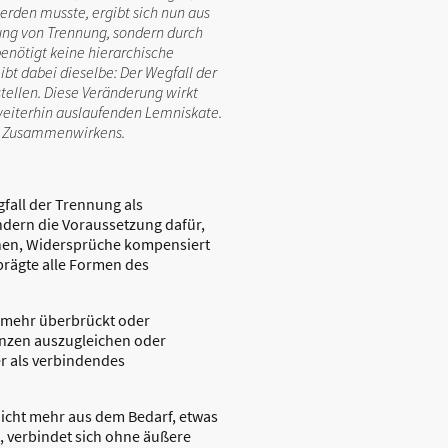
erden musste, ergibt sich nun aus
ung von Trennung, sondern durch
enötigt keine hierarchische
ibt dabei dieselbe: Der Wegfall der
tellen. Diese Veränderung wirkt
 weiterhin auslaufenden Lemniskate.
es Zusammenwirkens.
fall der Trennung als
ndern die Voraussetzung dafür,
chen, Widersprüche kompensiert
 prägte alle Formen des
t mehr überbrückt oder
enzen auszugleichen oder
er als verbindendes
icht mehr aus dem Bedarf, etwas
 verbindet sich ohne äußere