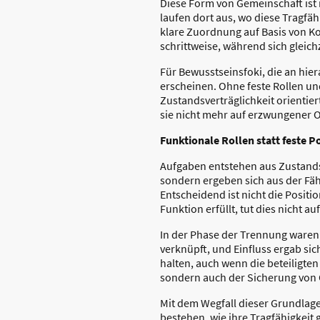
Diese Form von Gemeinschaft ist 
laufen dort aus, wo diese Tragfäh
klare Zuordnung auf Basis von Ko
schrittweise, während sich gleichz
Für Bewusstseinsfoki, die an hi
erscheinen. Ohne feste Rollen un
Zustandsverträglichkeit orientie
sie nicht mehr auf erzwungener 
Funktionale Rollen statt feste P
Aufgaben entstehen aus Zustandsv
sondern ergeben sich aus der Fäh
Entscheidend ist nicht die Posi
Funktion erfüllt, tut dies nicht a
In der Phase der Trennung waren
verknüpft, und Einfluss ergab si
halten, auch wenn die beteiligten
sondern auch der Sicherung von 
Mit dem Wegfall dieser Grundlage 
bestehen, wie ihre Tragfähigkeit 