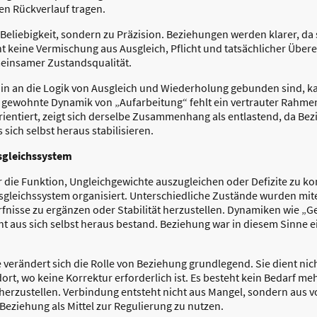
ren Rückverlauf tragen.
Beliebigkeit, sondern zu Präzision. Beziehungen werden klarer, da 
eht keine Vermischung aus Ausgleich, Pflicht und tatsächlicher Übe
meinsamer Zustandsqualität.
rhin an die Logik von Ausgleich und Wiederholung gebunden sind, 
gewohnte Dynamik von „Aufarbeitung“ fehlt ein vertrauter Rahme
orientiert, zeigt sich derselbe Zusammenhang als entlastend, da B
ich selbst heraus stabilisieren.
usgleichssystem
r die Funktion, Ungleichgewichte auszugleichen oder Defizite zu k
usgleichssystem organisiert. Unterschiedliche Zustände wurden m
fnisse zu ergänzen oder Stabilität herzustellen. Dynamiken wie 
cht aus sich selbst heraus bestand. Beziehung war in diesem Sinne 
 verändert sich die Rolle von Beziehung grundlegend. Sie dient nic
ort, wo keine Korrektur erforderlich ist. Es besteht kein Bedarf m
 herzustellen. Verbindung entsteht nicht aus Mangel, sondern au
 Beziehung als Mittel zur Regulierung zu nutzen.