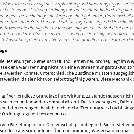
 Was zuvor durch Ausgleich, Verpflichtung und Steuerung organisiert w
 der bestehenden Ordnung. Ordnung entsteht nicht mehr durch Regulier
ehungen sind nicht länger an Vergangenheit gebunden, Gemeinschaft b
mehr primär über Korrektur oder Leid. Die zugrunde liegende Ursache ble
Prozesse überflüssig, die zuvor notwendig waren, um Stabilität herzus
ichzeitig, sondern entsprechend ihrer jeweiligen Bindung innerhalb der
krete Auswirkung dieser Verschiebung auf die grundlegenden Formen d
lage
ie Beziehungen, Gemeinschaft und Lernen neu ordnet, liegt im Weg
 Phase der 6 war Trennung nicht nur eine Wahrnehmungsstruktur, so
ellt werden konnte. Unterschiedliche Zustände mussten ausgegli
rt werden, da sie nicht von selbst tragfähig waren. Diese Mechanik
lauf verliert diese Grundlage ihre Wirkung. Zustände müssen nich
ie nicht miteinander kompatibel sind. Die Notwendigkeit, Differ
bilität zu erzeugen, besteht nicht mehr. Trennung wirkt nicht läng
e Ordnung reguliert werden muss.
on von Beziehungen und Gemeinschaft grundlegend. Sie entstehen n
, sondern aus vorhandener Übereinstimmung. Was zusammenpasst,