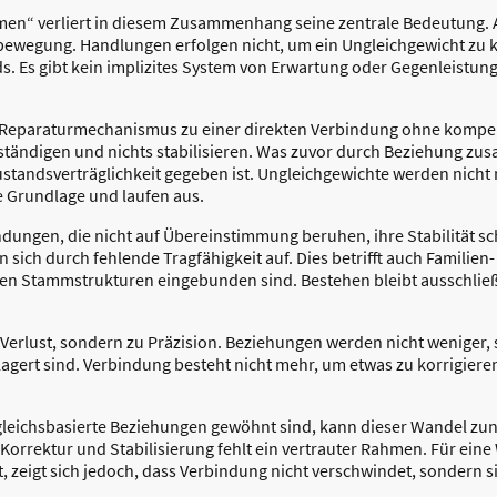
en“ verliert in diesem Zusammenhang seine zentrale Bedeutung. Au
bewegung. Handlungen erfolgen nicht, um ein Ungleichgewicht zu k
s. Es gibt kein implizites System von Erwartung oder Gegenleistung
 Reparaturmechanismus zu einer direkten Verbindung ohne kompen
llständigen und nichts stabilisieren. Was zuvor durch Beziehung z
ustandsverträglichkeit gegeben ist. Ungleichgewichte werden nich
re Grundlage und laufen aus.
ndungen, die nicht auf Übereinstimmung beruhen, ihre Stabilität sc
n sich durch fehlende Tragfähigkeit auf. Dies betrifft auch Familie
enden Stammstrukturen eingebunden sind. Bestehen bleibt ausschließ
 Verlust, sondern zu Präzision. Beziehungen werden nicht weniger, 
agert sind. Verbindung besteht nicht mehr, um etwas zu korrigiere
sgleichsbasierte Beziehungen gewöhnt sind, kann dieser Wandel z
orrektur und Stabilisierung fehlt ein vertrauter Rahmen. Für ein
t, zeigt sich jedoch, dass Verbindung nicht verschwindet, sondern s