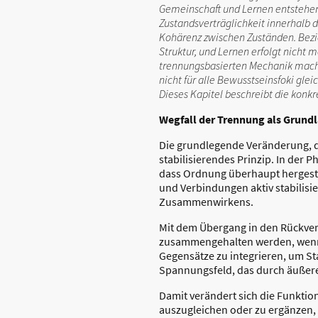
Gemeinschaft und Lernen entstehen.
Zustandsverträglichkeit innerhalb
Kohärenz zwischen Zuständen. Bezi
Struktur, und Lernen erfolgt nicht 
trennungsbasierten Mechanik macht 
nicht für alle Bewusstseinsfoki gle
Dieses Kapitel beschreibt die kon
Wegfall der Trennung als Grund
Die grundlegende Veränderung, d
stabilisierendes Prinzip. In der
dass Ordnung überhaupt hergest
und Verbindungen aktiv stabilisie
Zusammenwirkens.
Mit dem Übergang in den Rückver
zusammengehalten werden, wenn s
Gegensätze zu integrieren, um Sta
Spannungsfeld, das durch äußer
Damit verändert sich die Funkti
auszugleichen oder zu ergänzen