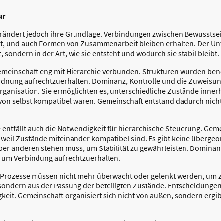
ur
erändert jedoch ihre Grundlage. Verbindungen zwischen Bewusstsei
t, und auch Formen von Zusammenarbeit bleiben erhalten. Der Unte
ondern in der Art, wie sie entsteht und wodurch sie stabil bleibt.
emeinschaft eng mit Hierarchie verbunden. Strukturen wurden benö
rdnung aufrechtzuerhalten. Dominanz, Kontrolle und die Zuweisun
Organisation. Sie ermöglichten es, unterschiedliche Zustände inne
 von selbst kompatibel waren. Gemeinschaft entstand dadurch nich
 entfällt auch die Notwendigkeit für hierarchische Steuerung. Geme
n weil Zustände miteinander kompatibel sind. Es gibt keine übergeo
über anderen stehen muss, um Stabilität zu gewährleisten. Dominanz 
 um Verbindung aufrechtzuerhalten.
g. Prozesse müssen nicht mehr überwacht oder gelenkt werden, um
sondern aus der Passung der beteiligten Zustände. Entscheidungen
gkeit. Gemeinschaft organisiert sich nicht von außen, sondern erg