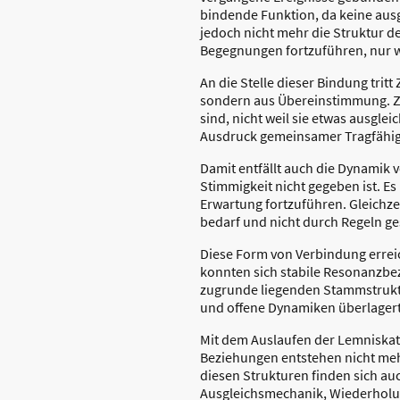
bindende Funktion, da keine ausg
jedoch nicht mehr die Struktur d
Begegnungen fortzuführen, nur w
An die Stelle dieser Bindung trit
sondern aus Übereinstimmung. Zw
sind, nicht weil sie etwas ausgle
Ausdruck gemeinsamer Tragfähig
Damit entfällt auch die Dynamik
Stimmigkeit nicht gegeben ist. 
Erwartung fortzuführen. Gleichze
bedarf und nicht durch Regeln g
Diese Form von Verbindung erreic
konnten sich stabile Resonanzbez
zugrunde liegenden Stammstrukt
und offene Dynamiken überlagert
Mit dem Auslaufen der Lemniskate
Beziehungen entstehen nicht meh
diesen Strukturen finden sich au
Ausgleichsmechanik, Wiederholun