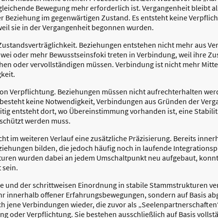
leichende Bewegung mehr erforderlich ist. Vergangenheit bleibt a
er Beziehung im gegenwärtigen Zustand. Es entsteht keine Verpfli
eil sie in der Vergangenheit begonnen wurden.
t Zustandsverträglichkeit. Beziehungen entstehen nicht mehr aus Ve
ei oder mehr Bewusstseinsfoki treten in Verbindung, weil ihre Z
ichen oder vervollständigen müssen. Verbindung ist nicht mehr Mitte
keit.
 von Verpflichtung. Beziehungen müssen nicht aufrechterhalten we
Es besteht keine Notwendigkeit, Verbindungen aus Gründen der Ver
itig entsteht dort, wo Übereinstimmung vorhanden ist, eine Stabili
eschützt werden muss.
ht im weiteren Verlauf eine zusätzliche Präzisierung. Bereits in
iehungen bilden, die jedoch häufig noch in laufende Integrationsp
uren wurden dabei an jedem Umschaltpunkt neu aufgebaut, konn
 sein.
 und der schrittweisen Einordnung in stabile Stammstrukturen ver
r innerhalb offener Erfahrungsbewegungen, sondern auf Basis abg
ch jene Verbindungen wieder, die zuvor als „Seelenpartnerschafte
g oder Verpflichtung. Sie bestehen ausschließlich auf Basis voll