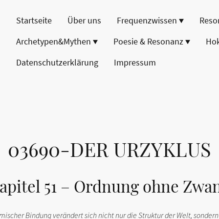
Startseite
Über uns
Frequenzwissen
Reso
Archetypen&Mythen
Poesie & Resonanz
Ho
Datenschutzerklärung
Impressum
03690-DER URZYKLUS
apitel 51 – Ordnung ohne Zwa
temischer Bindung verändert sich nicht nur die Struktur der Welt, sonder