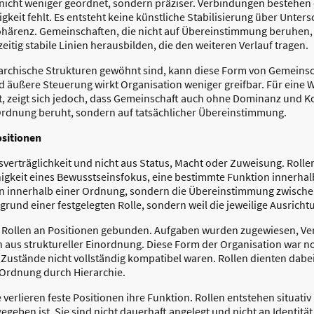
nicht weniger geordnet, sondern präziser. Verbindungen bestehen d
igkeit fehlt. Es entsteht keine künstliche Stabilisierung über Unte
härenz. Gemeinschaften, die nicht auf Übereinstimmung beruhen, ve
eitig stabile Linien herausbilden, die den weiteren Verlauf tragen.
erarchische Strukturen gewöhnt sind, kann diese Form von Gemein
d äußere Steuerung wirkt Organisation weniger greifbar. Für eine
rt, zeigt sich jedoch, dass Gemeinschaft auch ohne Dominanz und Ko
Ordnung beruht, sondern auf tatsächlicher Übereinstimmung.
ositionen
erträglichkeit und nicht aus Status, Macht oder Zuweisung. Rolle
igkeit eines Bewusstseinsfokus, eine bestimmte Funktion innerhal
tion innerhalb einer Ordnung, sondern die Übereinstimmung zwisch
ufgrund einer festgelegten Rolle, sondern weil die jeweilige Ausrich
 Rollen an Positionen gebunden. Aufgaben wurden zugewiesen, Ve
ch aus struktureller Einordnung. Diese Form der Organisation war n
 Zustände nicht vollständig kompatibel waren. Rollen dienten dabei
Ordnung durch Hierarchie.
verlieren feste Positionen ihre Funktion. Rollen entstehen situativ
gegeben ist. Sie sind nicht dauerhaft angelegt und nicht an Identitä