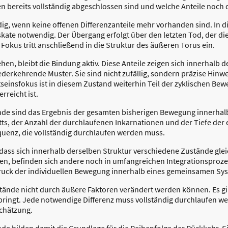
en bereits vollständig abgeschlossen sind und welche Anteile noc
ndig, wenn keine offenen Differenzanteile mehr vorhanden sind. In d
kate notwendig. Der Übergang erfolgt über den letzten Tod, der di
okus tritt anschließend in die Struktur des äußeren Torus ein.
hen, bleibt die Bindung aktiv. Diese Anteile zeigen sich innerhalb 
rkehrende Muster. Sie sind nicht zufällig, sondern präzise Hinwei
tseinsfokus ist in diesem Zustand weiterhin Teil der zyklischen Be
rreicht ist.
ände sind das Ergebnis der gesamten bisherigen Bewegung innerhal
tts, der Anzahl der durchlaufenen Inkarnationen und der Tiefe der 
quenz, die vollständig durchlaufen werden muss.
dass sich innerhalb derselben Struktur verschiedene Zustände glei
en, befinden sich andere noch in umfangreichen Integrationsprozess
ruck der individuellen Bewegung innerhalb eines gemeinsamen Sy
nsstände nicht durch äußere Faktoren verändert werden können. Es 
pringt. Jede notwendige Differenz muss vollständig durchlaufen 
chätzung.
ände bilden damit die Grundlage für die Reihenfolge der Rückkehr. 