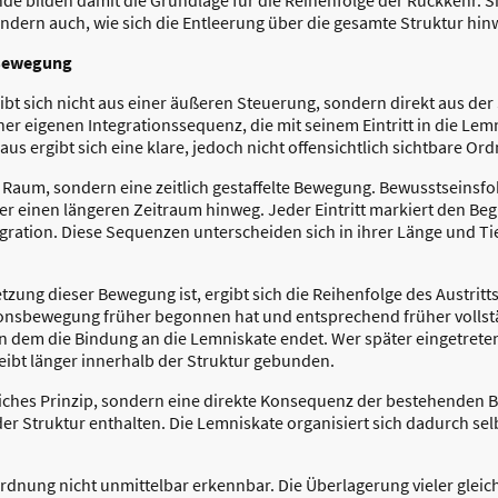
ndern auch, wie sich die Entleerung über die gesamte Struktur hinw
 Bewegung
ibt sich nicht aus einer äußeren Steuerung, sondern direkt aus der
ner eigenen Integrationssequenz, die mit seinem Eintritt in die L
aus ergibt sich eine klare, jedoch nicht offensichtlich sichtbare Or
r Raum, sondern eine zeitlich gestaffelte Bewegung. Bewusstseinsfoki
er einen längeren Zeitraum hinweg. Jeder Eintritt markiert den Beg
gration. Diese Sequenzen unterscheiden sich in ihrer Länge und Tie
tzung dieser Bewegung ist, ergibt sich die Reihenfolge des Austritt
ationsbewegung früher begonnen hat und entsprechend früher volls
an dem die Bindung an die Lemniskate endet. Wer später eingetrete
leibt länger innerhalb der Struktur gebunden.
zliches Prinzip, sondern eine direkte Konsequenz der bestehenden 
n der Struktur enthalten. Die Lemniskate organisiert sich dadurch se
Ordnung nicht unmittelbar erkennbar. Die Überlagerung vieler gleic