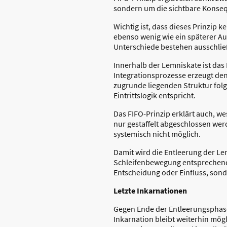
sondern um die sichtbare Konsequ
Wichtig ist, dass dieses Prinzip k
ebenso wenig wie ein späterer Aus
Unterschiede bestehen ausschließ
Innerhalb der Lemniskate ist das 
Integrationsprozesse erzeugt den
zugrunde liegenden Struktur folge
Eintrittslogik entspricht.
Das FIFO-Prinzip erklärt auch, we
nur gestaffelt abgeschlossen werd
systemisch nicht möglich.
Damit wird die Entleerung der Le
Schleifenbewegung entsprechend s
Entscheidung oder Einfluss, sonde
Letzte Inkarnationen
Gegen Ende der Entleerungsphase
Inkarnation bleibt weiterhin mögl