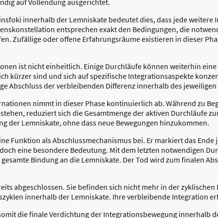
tändig auf Vollendung ausgerichtet.
nsfoki innerhalb der Lemniskate bedeutet dies, dass jede weitere I
nskonstellation entsprechen exakt den Bedingungen, die notwend
fen. Zufällige oder offene Erfahrungsräume existieren in dieser Ph
ionen ist nicht einheitlich. Einige Durchläufe können weiterhin ei
h kürzer sind und sich auf spezifische Integrationsaspekte konzent
ige Abschluss der verbleibenden Differenz innerhalb des jeweiligen
nationen nimmt in dieser Phase kontinuierlich ab. Während zu Beg
bestehen, reduziert sich die Gesamtmenge der aktiven Durchläufe
egung der Lemniskate, ohne dass neue Bewegungen hinzukommen.
eine Funktion als Abschlussmechanismus bei. Er markiert das Ende j
 jedoch eine besondere Bedeutung. Mit dem letzten notwendigen Dur
e gesamte Bindung an die Lemniskate. Der Tod wird zum finalen Abs
ereits abgeschlossen. Sie befinden sich nicht mehr in der zyklisch
zyklen innerhalb der Lemniskate. Ihre verbleibende Integration er
somit die finale Verdichtung der Integrationsbewegung innerhalb der