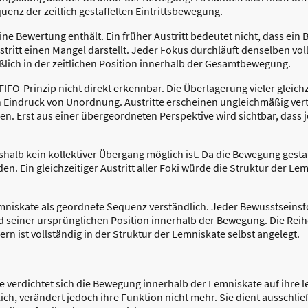
enz der zeitlich gestaffelten Eintrittsbewegung.
eine Bewertung enthält. Ein früher Austritt bedeutet nicht, dass ein
tritt einen Mangel darstellt. Jeder Fokus durchläuft denselben vol
lich in der zeitlichen Position innerhalb der Gesamtbewegung.
FIFO-Prinzip nicht direkt erkennbar. Die Überlagerung vieler gleich
 Eindruck von Unordnung. Austritte erscheinen ungleichmäßig verte
n. Erst aus einer übergeordneten Perspektive wird sichtbar, dass j
shalb kein kollektiver Übergang möglich ist. Da die Bewegung gesta
en. Ein gleichzeitiger Austritt aller Foki würde die Struktur der L
mniskate als geordnete Sequenz verständlich. Jeder Bewusstseinsfo
einer ursprünglichen Position innerhalb der Bewegung. Die Reihen
rn ist vollständig in der Struktur der Lemniskate selbst angelegt.
 verdichtet sich die Bewegung innerhalb der Lemniskate auf ihre 
ich, verändert jedoch ihre Funktion nicht mehr. Sie dient ausschli