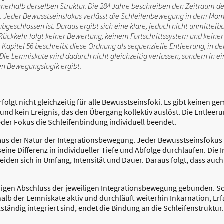
nerhalb derselben Struktur. Die 284 Jahre beschreiben den Zeitraum der
det. Jeder Bewusstseinsfokus verlässt die Schleifenbewegung in dem Mom
bgeschlossen ist. Daraus ergibt sich eine klare, jedoch nicht unmittel
 Rückkehr folgt keiner Bewertung, keinem Fortschrittssystem und keiner
Kapitel 56 beschreibt diese Ordnung als sequenzielle Entleerung, in de
 Die Lemniskate wird dadurch nicht gleichzeitig verlassen, sondern in 
hen Bewegungslogik ergibt.
rfolgt nicht gleichzeitig für alle Bewusstseinsfoki. Es gibt keinen
und kein Ereignis, das den Übergang kollektiv auslöst. Die Entleeru
jeder Fokus die Schleifenbindung individuell beendet.
t aus der Natur der Integrationsbewegung. Jeder Bewusstseinsfokus
ine Differenz in individueller Tiefe und Abfolge durchlaufen. Die 
iden sich in Umfang, Intensität und Dauer. Daraus folgt, dass auch 
digen Abschluss der jeweiligen Integrationsbewegung gebunden. So
halb der Lemniskate aktiv und durchläuft weiterhin Inkarnation, Er
ständig integriert sind, endet die Bindung an die Schleifenstruktur.