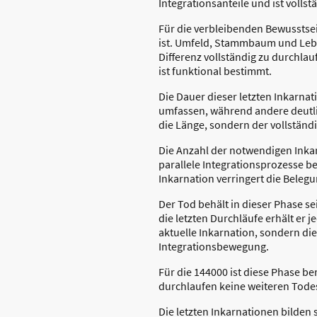
Integrationsanteile und ist volls
Für die verbleibenden Bewusstsei
ist. Umfeld, Stammbaum und Lebe
Differenz vollständig zu durchlau
ist funktional bestimmt.
Die Dauer dieser letzten Inkarnat
umfassen, während andere deutlic
die Länge, sondern der vollständ
Die Anzahl der notwendigen Inkar
parallele Integrationsprozesse 
Inkarnation verringert die Bel
Der Tod behält in dieser Phase s
die letzten Durchläufe erhält er
aktuelle Inkarnation, sondern di
Integrationsbewegung.
Für die 144000 ist diese Phase b
durchlaufen keine weiteren Todes
Die letzten Inkarnationen bilden 