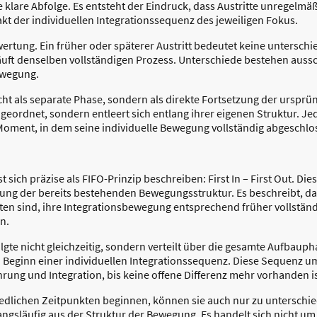
 klare Abfolge. Es entsteht der Eindruck, dass Austritte unregelmäßi
xakt der individuellen Integrationssequenz des jeweiligen Fokus.
ertung. Ein früher oder späterer Austritt bedeutet keine unterschie
ft denselben vollständigen Prozess. Unterschiede bestehen ausschl
ewegung.
icht als separate Phase, sondern als direkte Fortsetzung der urspr
eordnet, sondern entleert sich entlang ihrer eigenen Struktur. Jed
oment, in dem seine individuelle Bewegung vollständig abgeschlos
 sich präzise als FIFO-Prinzip beschreiben: First In – First Out. Dies
dung der bereits bestehenden Bewegungsstruktur. Es beschreibt, da
eten sind, ihre Integrationsbewegung entsprechend früher vollstän
n.
folgte nicht gleichzeitig, sondern verteilt über die gesamte Aufbau
n Beginn einer individuellen Integrationssequenz. Diese Sequenz u
rung und Integration, bis keine offene Differenz mehr vorhanden is
edlichen Zeitpunkten beginnen, können sie auch nur zu unterschi
wangsläufig aus der Struktur der Bewegung. Es handelt sich nicht 