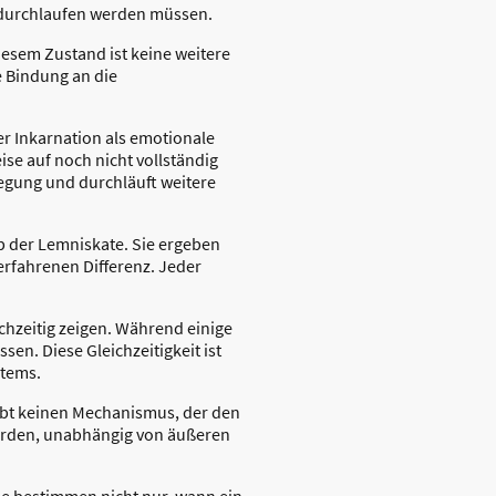
h durchlaufen werden müssen.
iesem Zustand ist keine weitere
e Bindung an die
der Inkarnation als emotionale
se auf noch nicht vollständig
wegung und durchläuft weitere
b der Lemniskate. Sie ergeben
erfahrenen Differenz. Jeder
chzeitig zeigen. Während einige
en. Diese Gleichzeitigkeit ist
stems.
gibt keinen Mechanismus, der den
werden, unabhängig von äußeren
Sie bestimmen nicht nur, wann ein