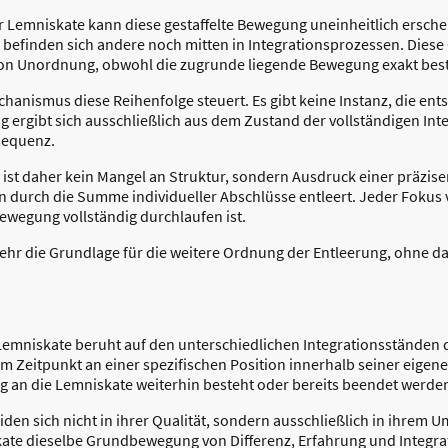
r Lemniskate kann diese gestaffelte Bewegung uneinheitlich ersche
 befinden sich andere noch mitten in Integrationsprozessen. Diese 
on Unordnung, obwohl die zugrunde liegende Bewegung exakt best
echanismus diese Reihenfolge steuert. Es gibt keine Instanz, die ent
 ergibt sich ausschließlich aus dem Zustand der vollständigen Integ
sequenz.
 ist daher kein Mangel an Struktur, sondern Ausdruck einer präzis
n durch die Summe individueller Abschlüsse entleert. Jeder Fokus
ewegung vollständig durchlaufen ist.
kkehr die Grundlage für die weitere Ordnung der Entleerung, ohne 
 Lemniskate beruht auf den unterschiedlichen Integrationsständen 
em Zeitpunkt an einer spezifischen Position innerhalb seiner eige
g an die Lemniskate weiterhin besteht oder bereits beendet werde
iden sich nicht in ihrer Qualität, sondern ausschließlich in ihrem
kate dieselbe Grundbewegung von Differenz, Erfahrung und Integra