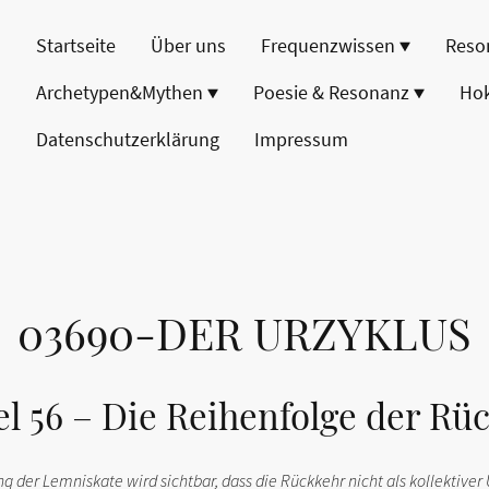
Startseite
Über uns
Frequenzwissen
Reso
Archetypen&Mythen
Poesie & Resonanz
Ho
Datenschutzerklärung
Impressum
03690-DER URZYKLUS
el 56 – Die Reihenfolge der Rü
g der Lemniskate wird sichtbar, dass die Rückkehr nicht als kollektiver