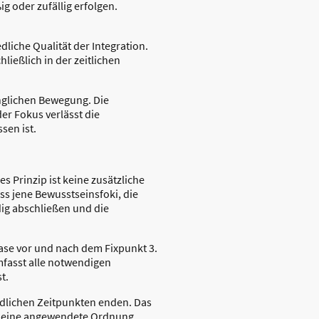
g oder zufällig erfolgen.
dliche Qualität der Integration.
ießlich in der zeitlichen
ünglichen Bewegung. Die
er Fokus verlässt die
sen ist.
es Prinzip ist keine zusätzliche
ss jene Bewusstseinsfoki, die
dig abschließen und die
phase vor und nach dem Fixpunkt 3.
mfasst alle notwendigen
t.
edlichen Zeitpunkten enden. Das
um eine angewendete Ordnung,