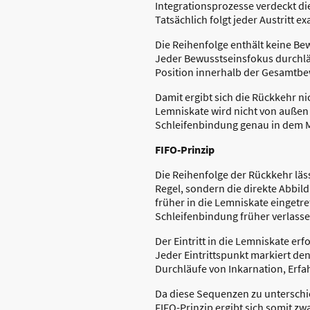
Integrationsprozesse verdeckt die
Tatsächlich folgt jeder Austritt e
Die Reihenfolge enthält keine Bew
Jeder Bewusstseinsfokus durchläu
Position innerhalb der Gesamtb
Damit ergibt sich die Rückkehr n
Lemniskate wird nicht von außen g
Schleifenbindung genau in dem M
FIFO-Prinzip
Die Reihenfolge der Rückkehr lässt
Regel, sondern die direkte Abbil
früher in die Lemniskate eingetr
Schleifenbindung früher verlasse
Der Eintritt in die Lemniskate er
Jeder Eintrittspunkt markiert de
Durchläufe von Inkarnation, Erfah
Da diese Sequenzen zu unterschi
FIFO-Prinzip ergibt sich somit z