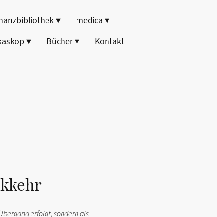
nanzbibliothek
medica
kaskop
Bücher
Kontakt
ckkehr
 Übergang erfolgt, sondern als