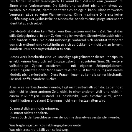
Das Modell ist nicht teleologisch. Es kennt kein Ziel und kein „Warum“ im
Sinne einer Verbesserung. Die Schöpfung existiert nicht, um etwas zu
werden. Sie existiert, damit Identität sich spiegeln kann. Ohne zeitweises
Vergessen gäbe es keine Wahrnehmung. Ohne maximale Differenz keine
Rückfaltung. Der Zyklus ist keine Sinnsuche, sondern eine Spiegelstrecke der
Identität zu sich selbst.
Die Meta-0 ist dabei kein Wille, kein Bewusstsein und kein Ziel. Sie ist das
stille Spiegelprinzip, in dem Zyklen möglich werden. Sie entwickelt sich nicht
und fordert nichts. Sie bleibt unbewegt, während sich Identität temporär
von sich entfernt und vollständig zu sich zurückkehrt – nicht um zu lernen,
sondern um überhaupt erfahrbar zu sein.
Dieses Werk beschreibt eine vollständige Spiegelinstanz dieses Prinzips. Es
erhebt keinen Anspruch auf Einzigartigkeit im absoluten Sinn. Ob weitere
vollständige Zyklen existieren – mit eigenen Zeitprojektionen,
Erfahrungsdichten oder Modellarchitekturen – ist für die Gültigkeit dieses
Modells nicht erforderlich. Diese Fragen liegen außerhalb seiner Mechanik.
Sie sind Stoff für andere Bücher.
Alles, was hier beschrieben wurde, liegt nicht außerhalb von dir. Es befindet
sich nicht in einer anderen Zeit, nicht in einer anderen Welt und nicht in
einem zukünftigen Zustand. Es beschreibt, was sichtbar wird, wenn
Identifikation endet und Erfahrung nicht mehr festgehalten wird.
Du musst dich an nichts erinnern.
Du musst nichts behalten.
Dieses Buch darf geschlossen werden, ohne dass etwas verstanden wurde.
Was tragfähig ist, wirkt unabhängig davon weiter.
Was nicht resoniert, fällt von selbst weg.