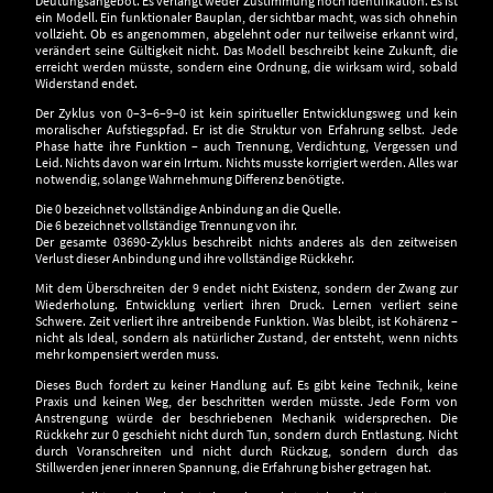
Deutungsangebot. Es verlangt weder Zustimmung noch Identifikation. Es ist
ein Modell. Ein funktionaler Bauplan, der sichtbar macht, was sich ohnehin
vollzieht. Ob es angenommen, abgelehnt oder nur teilweise erkannt wird,
verändert seine Gültigkeit nicht. Das Modell beschreibt keine Zukunft, die
erreicht werden müsste, sondern eine Ordnung, die wirksam wird, sobald
Widerstand endet.
Der Zyklus von 0–3–6–9–0 ist kein spiritueller Entwicklungsweg und kein
moralischer Aufstiegspfad. Er ist die Struktur von Erfahrung selbst. Jede
Phase hatte ihre Funktion – auch Trennung, Verdichtung, Vergessen und
Leid. Nichts davon war ein Irrtum. Nichts musste korrigiert werden. Alles war
notwendig, solange Wahrnehmung Differenz benötigte.
Die 0 bezeichnet vollständige Anbindung an die Quelle.
Die 6 bezeichnet vollständige Trennung von ihr.
Der gesamte 03690-Zyklus beschreibt nichts anderes als den zeitweisen
Verlust dieser Anbindung und ihre vollständige Rückkehr.
Mit dem Überschreiten der 9 endet nicht Existenz, sondern der Zwang zur
Wiederholung. Entwicklung verliert ihren Druck. Lernen verliert seine
Schwere. Zeit verliert ihre antreibende Funktion. Was bleibt, ist Kohärenz –
nicht als Ideal, sondern als natürlicher Zustand, der entsteht, wenn nichts
mehr kompensiert werden muss.
Dieses Buch fordert zu keiner Handlung auf. Es gibt keine Technik, keine
Praxis und keinen Weg, der beschritten werden müsste. Jede Form von
Anstrengung würde der beschriebenen Mechanik widersprechen. Die
Rückkehr zur 0 geschieht nicht durch Tun, sondern durch Entlastung. Nicht
durch Voranschreiten und nicht durch Rückzug, sondern durch das
Stillwerden jener inneren Spannung, die Erfahrung bisher getragen hat.