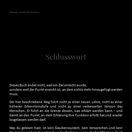
Hokamook - Zwischen Licht & Frequenz
Schlusswort
Dieses Buch endet nicht, weil ein Ziel erreicht wurde,
sondern weil der Punkt erreicht ist, an dem nichts mehr hinzugefügt werden
muss.
Der hier beschriebene Weg führt nicht zu einer neuen Lehre, nicht zu einer
höheren Erkenntnisstufe und nicht zu einer verbesserten Version des
Menschen. Er führt an die Grenze dessen, was erklärt werden kann – und
damit an den Punkt, an dem Erklärung ihre Funktion erfüllt hat und wieder
losgelassen werden darf.
Was du gelesen hast, ist kein Glaubenssystem, kein Versprechen und kein