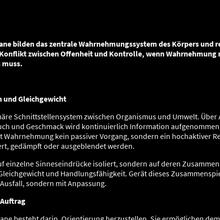
– Wahrnehmung und Kontroll
ane bilden das zentrale Wahrnehmungssystem des Körpers und rea
Konflikt zwischen Offenheit und Kontrolle, wenn Wahrnehmung n
n muss.
on und Gleichgewicht
märe Schnittstellensystem zwischen Organismus und Umwelt. Über
uch und Geschmack wird kontinuierlich Information aufgenommen, g
ist Wahrnehmung kein passiver Vorgang, sondern ein hochaktiver R
iert, gedämpft oder ausgeblendet werden.
uf einzelne Sinneseindrücke isoliert, sondern auf deren Zusammensp
Gleichgewicht und Handlungsfähigkeit. Gerät dieses Zusammenspiel
Ausfall, sondern mit Anpassung.
 Auftrag
ne besteht darin, Orientierung herzustellen. Sie ermöglichen dem 