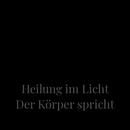
Startseite
Blog
Über uns
Frequenzwissen
Archetypen&Mythen
Poesie & Resonanz
Ho
Datenschutzerklärung
Impressum
Heilung im Licht
Der Körper spricht
el 23 - Augen, Ohren & Sinnes