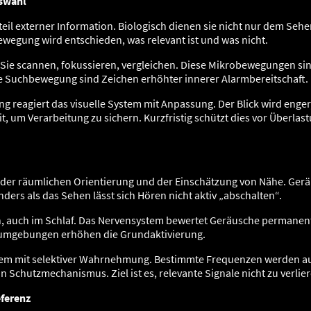
uswahl
teil externer Information. Biologisch dienen sie nicht nur dem Seh
wegung wird entschieden, was relevant ist und was nicht.
Sie scannen, fokussieren, vergleichen. Diese Mikrobewegungen sind 
e Suchbewegung sind Zeichen erhöhter innerer Alarmbereitschaft.
g reagiert das visuelle System mit Anpassung. Der Blick wird enger
t, um Verarbeitung zu sichern. Kurzfristig schützt dies vor Überlast
 der räumlichen Orientierung und der Einschätzung von Nähe. Gerä
ers als das Sehen lässt sich Hören nicht aktiv „abschalten“.
ch, auch im Schlaf. Das Nervensystem bewertet Geräusche permanen
umgebungen erhöhen die Grundaktivierung.
stem mit selektiver Wahrnehmung. Bestimmte Frequenzen werden a
in Schutzmechanismus. Ziel ist es, relevante Signale nicht zu verlie
eferenz