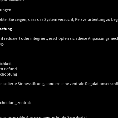
bungen
te. Sie zeigen, dass das System versucht, Reizverarbeitung zu begr
lastung
cht reduziert oder integriert, erschöpfen sich diese Anpassungsmec
ng.
ichkeit
en Befund
rschöpfung
 isolierte Sinnesstörung, sondern eine zentrale Regulationsersch
scheidung zentral:
ng, reversible Anpassungen, erhöhte Sensitivität.