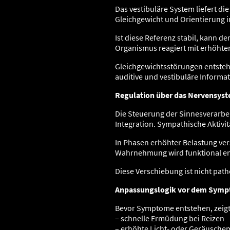
Das vestibuläre System liefert di
Gleichgewicht und Orientierung 
Ist diese Referenz stabil, kann de
Organismus reagiert mit erhöhte
Gleichgewichtsstörungen entstehen
auditive und vestibuläre Inform
Regulation über das Nervensys
Die Steuerung der Sinnesverarbei
Integration. Sympathische Aktivi
In Phasen erhöhter Belastung vers
Wahrnehmung wird funktional eng
Diese Verschiebung ist nicht path
Anpassungslogik vor dem Sym
Bevor Symptome entstehen, zeigt 
– schnelle Ermüdung bei Reizen
– erhöhte Licht- oder Geräuschem