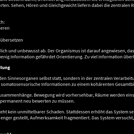
orten. Sehen, Hören und Gleichgewicht liefern dabei die zentralen 
ch:
ieren
 übersetzen
rlich und unbewusst ab. Der Organismus ist darauf angewiesen, d
wenig Information gefährdet Orientierung. Zu viel Information über
stung
n den Sinnesorganen selbst statt, sondern in der zentralen Verarbe
und somatosensorische Informationen zu einem kohärenten Gesamtbi
usammenhänge. Bewegung wird vorhersehbar, Räume werden einschä
e permanent neu bewerten zu müssen.
ntsteht kein unmittelbarer Schaden. Stattdessen erhöht das System 
enger gestellt, Aufmerksamkeit fragmentiert. Das System versucht, 