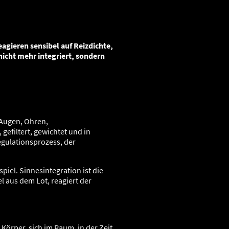
e
gieren sensibel auf Reizdichte,
icht mehr integriert, sondern
 Augen, Ohren,
efiltert, gewichtet und in
egulationsprozess, der
iel. Sinnesintegration ist die
 aus dem Lot, reagiert der
Körper, sich im Raum, in der Zeit