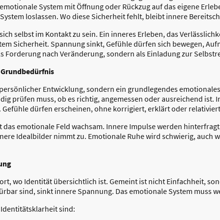
s emotionale System mit Öffnung oder Rückzug auf das eigene Erlebe
System loslassen. Wo diese Sicherheit fehlt, bleibt innere Bereitsc
ich selbst im Kontakt zu sein. Ein inneres Erleben, das Verlässlichk
tem Sicherheit. Spannung sinkt, Gefühle dürfen sich bewegen, Auf
ls Forderung nach Veränderung, sondern als Einladung zur Selbstr
 Grundbedürfnis
persönlicher Entwicklung, sondern ein grundlegendes emotionales 
ig prüfen muss, ob es richtig, angemessen oder ausreichend ist. In
efühle dürfen erscheinen, ohne korrigiert, erklärt oder relativier
bt das emotionale Feld wachsam. Innere Impulse werden hinterfrag
ere Idealbilder nimmt zu. Emotionale Ruhe wird schwierig, auch we
tung
rt, wo Identität übersichtlich ist. Gemeint ist nicht Einfachheit, s
ürbar sind, sinkt innere Spannung. Das emotionale System muss 
dentitätsklarheit sind: