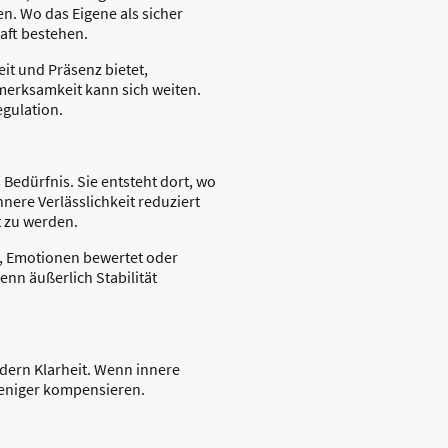
n. Wo das Eigene als sicher
haft bestehen.
eit und Präsenz bietet,
merksamkeit kann sich weiten.
egulation.
Bedürfnis. Sie entsteht dort, wo
nere Verlässlichkeit reduziert
t zu werden.
t, Emotionen bewertet oder
nn äußerlich Stabilität
ondern Klarheit. Wenn innere
weniger kompensieren.