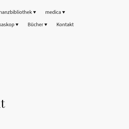
nanzbibliothek
medica
kaskop
Bücher
Kontakt
t