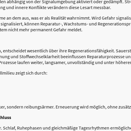
den abhängig von der Signalumgebung aktiviert oder gedämpft. Str
g und innere Konflikte verändern diese Lesart messbar.
me an dem aus, was er als Realität wahrnimmt. Wird Gefahr signali
signalisiert, können Reparatur-, Wachstums- und Regenerationsp
stem nicht mehr permanent Gefahr meldet.
n, entscheidet wesentlich über ihre Regenerationsfähigkeit. Sauers
nung und Stoffwechselklarheit beeinflussen Reparaturprozesse unmi
Prozesse laufen weiter, langsamer, unvollständig und unter höher
lmilieu zeigt sich durch:
rker, sondern reibungsärmer. Erneuerung wird möglich, ohne zusät
chluss
er. Schlaf, Ruhephasen und gleichmäßige Tagesrhythmen ermögliche