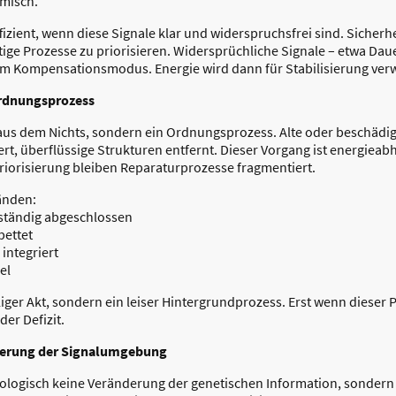
hmisch.
fizient, wenn diese Signale klar und widerspruchsfrei sind. Sicherh
ige Prozesse zu priorisieren. Widersprüchliche Signale – etwa Daue
im Kompensationsmodus. Energie wird dann für Stabilisierung verw
Ordnungsprozess
 aus dem Nichts, sondern ein Ordnungsprozess. Alte oder beschädig
rt, überflüssige Strukturen entfernt. Dieser Vorgang ist energieab
iorisierung bleiben Reparaturprozesse fragmentiert.
änden:
ständig abgeschlossen
bettet
integriert
el
liger Akt, sondern ein leiser Hintergrundprozess. Erst wenn dieser P
er Defizit.
erung der Signalumgebung
logisch keine Veränderung der genetischen Information, sondern