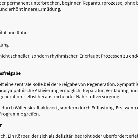
rper permanent unterbrochen, beginnen Reparaturprozesse, ohne 
e und erhöht innere Ermüdung.
ität und Ruhe
stung
icht schneller, sondern rhythmischer. Er erlaubt Prozessen zu ende
sfreigabe
 eine zentrale Rolle bei der Freigabe von Regeneration. Sympathisc
Parasympathische Aktivierung ermöglicht Reparatur, Verdauung und
egeneration, selbst bei ausreichender Nährstoffversorgung.
t durch Willenskraft aktiviert, sondern durch Entlastung. Erst wen
Programme greifen.
r
ch. Ein Körper, der sich als defizitär, bedroht oder überfordert erl