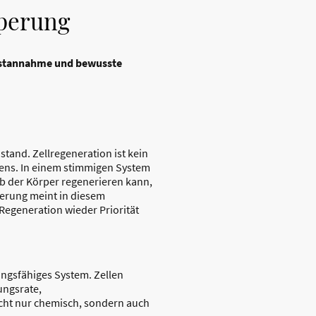
rperung
lbstannahme und bewusste
stand. Zellregeneration ist kein
ens. In einem stimmigen System
b der Körper regenerieren kann,
erung meint in diesem
egeneration wieder Priorität
ungsfähiges System. Zellen
ungsrate,
icht nur chemisch, sondern auch