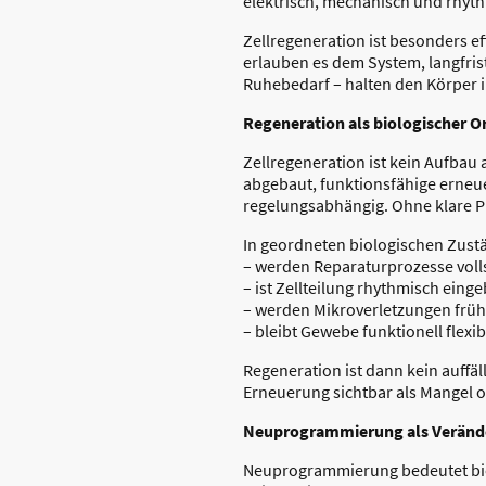
elektrisch, mechanisch und rhyt
Zellregeneration ist besonders ef
erlauben es dem System, langfrist
Ruhebedarf – halten den Körper 
Regeneration als biologischer 
Zellregeneration ist kein Aufbau
abgebaut, funktionsfähige erneue
regelungsabhängig. Ohne klare Pr
In geordneten biologischen Zust
– werden Reparaturprozesse voll
– ist Zellteilung rhythmisch einge
– werden Mikroverletzungen früh 
– bleibt Gewebe funktionell flexib
Regeneration ist dann kein auffäl
Erneuerung sichtbar als Mangel od
Neuprogrammierung als Veränd
Neuprogrammierung bedeutet bio