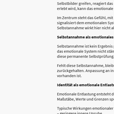
Selbstbilder greifen, reagiert da
erlebt wird, kann das emotionale 
Im Zentrum steht das Gefühl, mit s
signalisiert dem emotionalen Sys
Selbstannahme wirkt hier nicht a
Selbstannahme als emotionales
Selbstannahme ist kein Ergebnis 
das emotionale System nicht ständ
diese permanente Selbstprüfung. G
Fehlt diese Selbstannahme, blei
zurückgehalten. Anpassung an inn
vorhanden ist.
Identität als emotionale Entlas
Emotionale Entlastung entsteht do
Maßstäbe, Werte und Grenzen sp
Typische Wirkungen emotionaler I
– geringere innere Unruhe