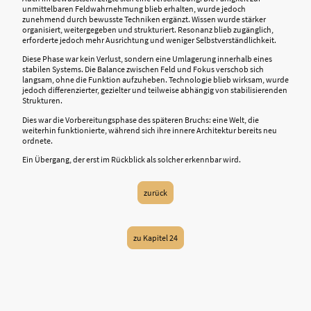
unmittelbaren Feldwahrnehmung blieb erhalten, wurde jedoch
zunehmend durch bewusste Techniken ergänzt. Wissen wurde stärker
organisiert, weitergegeben und strukturiert. Resonanz blieb zugänglich,
erforderte jedoch mehr Ausrichtung und weniger Selbstverständlichkeit.
Diese Phase war kein Verlust, sondern eine Umlagerung innerhalb eines
stabilen Systems. Die Balance zwischen Feld und Fokus verschob sich
langsam, ohne die Funktion aufzuheben. Technologie blieb wirksam, wurde
jedoch differenzierter, gezielter und teilweise abhängig von stabilisierenden
Strukturen.
Dies war die Vorbereitungsphase des späteren Bruchs: eine Welt, die
weiterhin funktionierte, während sich ihre innere Architektur bereits neu
ordnete.
Ein Übergang, der erst im Rückblick als solcher erkennbar wird.
zurück
zu Kapitel 24