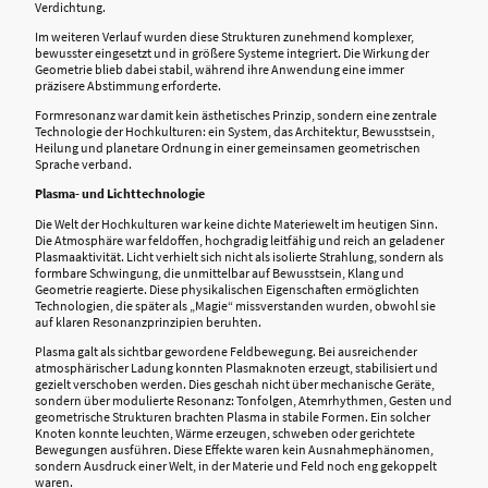
Verdichtung.
Im weiteren Verlauf wurden diese Strukturen zunehmend komplexer,
bewusster eingesetzt und in größere Systeme integriert. Die Wirkung der
Geometrie blieb dabei stabil, während ihre Anwendung eine immer
präzisere Abstimmung erforderte.
Formresonanz war damit kein ästhetisches Prinzip, sondern eine zentrale
Technologie der Hochkulturen: ein System, das Architektur, Bewusstsein,
Heilung und planetare Ordnung in einer gemeinsamen geometrischen
Sprache verband.
Plasma- und Lichttechnologie
Die Welt der Hochkulturen war keine dichte Materiewelt im heutigen Sinn.
Die Atmosphäre war feldoffen, hochgradig leitfähig und reich an geladener
Plasmaaktivität. Licht verhielt sich nicht als isolierte Strahlung, sondern als
formbare Schwingung, die unmittelbar auf Bewusstsein, Klang und
Geometrie reagierte. Diese physikalischen Eigenschaften ermöglichten
Technologien, die später als „Magie“ missverstanden wurden, obwohl sie
auf klaren Resonanzprinzipien beruhten.
Plasma galt als sichtbar gewordene Feldbewegung. Bei ausreichender
atmosphärischer Ladung konnten Plasmaknoten erzeugt, stabilisiert und
gezielt verschoben werden. Dies geschah nicht über mechanische Geräte,
sondern über modulierte Resonanz: Tonfolgen, Atemrhythmen, Gesten und
geometrische Strukturen brachten Plasma in stabile Formen. Ein solcher
Knoten konnte leuchten, Wärme erzeugen, schweben oder gerichtete
Bewegungen ausführen. Diese Effekte waren kein Ausnahmephänomen,
sondern Ausdruck einer Welt, in der Materie und Feld noch eng gekoppelt
waren.