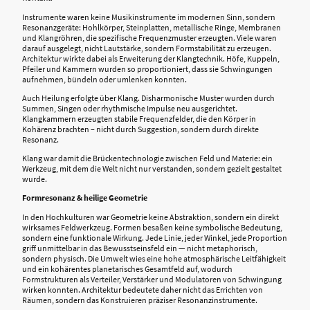
Instrumente waren keine Musikinstrumente im modernen Sinn, sondern
Resonanzgeräte: Hohlkörper, Steinplatten, metallische Ringe, Membranen
und Klangröhren, die spezifische Frequenzmuster erzeugten. Viele waren
darauf ausgelegt, nicht Lautstärke, sondern Formstabilität zu erzeugen.
Architektur wirkte dabei als Erweiterung der Klangtechnik. Höfe, Kuppeln,
Pfeiler und Kammern wurden so proportioniert, dass sie Schwingungen
aufnehmen, bündeln oder umlenken konnten.
Auch Heilung erfolgte über Klang. Disharmonische Muster wurden durch
Summen, Singen oder rhythmische Impulse neu ausgerichtet.
Klangkammern erzeugten stabile Frequenzfelder, die den Körper in
Kohärenz brachten – nicht durch Suggestion, sondern durch direkte
Resonanz.
Klang war damit die Brückentechnologie zwischen Feld und Materie: ein
Werkzeug, mit dem die Welt nicht nur verstanden, sondern gezielt gestaltet
wurde.
Formresonanz & heilige Geometrie
In den Hochkulturen war Geometrie keine Abstraktion, sondern ein direkt
wirksames Feldwerkzeug. Formen besaßen keine symbolische Bedeutung,
sondern eine funktionale Wirkung. Jede Linie, jeder Winkel, jede Proportion
griff unmittelbar in das Bewusstseinsfeld ein — nicht metaphorisch,
sondern physisch. Die Umwelt wies eine hohe atmosphärische Leitfähigkeit
und ein kohärentes planetarisches Gesamtfeld auf, wodurch
Formstrukturen als Verteiler, Verstärker und Modulatoren von Schwingung
wirken konnten. Architektur bedeutete daher nicht das Errichten von
Räumen, sondern das Konstruieren präziser Resonanzinstrumente.