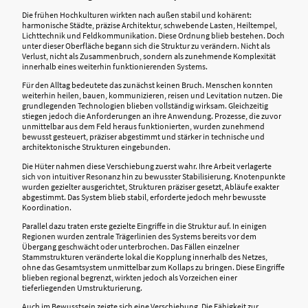
Die frühen Hochkulturen wirkten nach außen stabil und kohärent:
harmonische Städte, präzise Architektur, schwebende Lasten, Heiltempel,
Lichttechnik und Feldkommunikation. Diese Ordnung blieb bestehen. Doch
unter dieser Oberfläche begann sich die Struktur zu verändern. Nicht als
Verlust, nicht als Zusammenbruch, sondern als zunehmende Komplexität
innerhalb eines weiterhin funktionierenden Systems.
Für den Alltag bedeutete das zunächst keinen Bruch. Menschen konnten
weiterhin heilen, bauen, kommunizieren, reisen und Levitation nutzen. Die
grundlegenden Technologien blieben vollständig wirksam. Gleichzeitig
stiegen jedoch die Anforderungen an ihre Anwendung. Prozesse, die zuvor
unmittelbar aus dem Feld heraus funktionierten, wurden zunehmend
bewusst gesteuert, präziser abgestimmt und stärker in technische und
architektonische Strukturen eingebunden.
Die Hüter nahmen diese Verschiebung zuerst wahr. Ihre Arbeit verlagerte
sich von intuitiver Resonanz hin zu bewusster Stabilisierung. Knotenpunkte
wurden gezielter ausgerichtet, Strukturen präziser gesetzt, Abläufe exakter
abgestimmt. Das System blieb stabil, erforderte jedoch mehr bewusste
Koordination.
Parallel dazu traten erste gezielte Eingriffe in die Struktur auf. In einigen
Regionen wurden zentrale Trägerlinien des Systems bereits vor dem
Übergang geschwächt oder unterbrochen. Das Fällen einzelner
Stammstrukturen veränderte lokal die Kopplung innerhalb des Netzes,
ohne das Gesamtsystem unmittelbar zum Kollaps zu bringen. Diese Eingriffe
blieben regional begrenzt, wirkten jedoch als Vorzeichen einer
tieferliegenden Umstrukturierung.
Auch im Bewusstsein zeigte sich eine Verschiebung. Die Fähigkeit zur