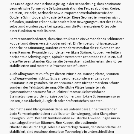
Die Grundlage dieser Technologie lag in der Beobachtung, dass bestimmte
geometrische Formen die Selbstorganisation des Feldes abbilden: Kreise,
Spiralen, Dreiecke, Sechsecke sowie Proportionsverhältnisse wie der
Goldene Schnitt oder phi-basierte Raster. Diese Geometrien wurden nicht
erfunden, sondern erkannt. Sie beschreiben Bewegungsmuster des Feldes
selbst und wurden gezielt eingesetzt, um die Kohärenz eines Ortes oder
einer Funktion zu stabilisieren.
Formresonanz bedeutet, dass eine Struktur an ein vorhandenes Feldmuster
koppelt und dieses verstärkt oder ordnet. Ein Tempelgrundriss erzeugte
daher keine Stimmung, sondern veränderte messbar die Feldverhältnisse
eines Raumes. Pyramiden bündelten vertikale Ströme, Kuppeln verteilten
horizontale Schwingungen, Spiralen verstärkten rotierende Feldlinien. Auf
diese Weise entstanden Räume, die Bewusstsein strukturierten, den Körper
stabilisierten und materielle Prozesse beeinflussten.
Auch Alltagsarchitektur folgte diesen Prinzipien. Häuser, Plätze, Brunnen
und Wege wurden nicht zufällig angeordnet, sondern entlang von
Resonanzlinien gestaltet. Ein Wohnraum diente nicht primär dem Schutz,
sondern der Feldstabilisierung. Öffentliche Plätze fungierten als
Synchronisationsräume für kollektive Prozesse. Selbst einfache
Steinsetzungen wurden präzise positioniert, um lokale Strömungen so zu
lenken, dass Klarheit, Ausgleich oder Kraft entstehen konnten.
Geometrie und Klang wurden dabei als untrennbare Einheit verstanden.
Jede Form entspricht einer stabilisierten Schwingung, jeder Klang einer
bewegten Form. Deshalb funktionierten akustische Anwendungen nur in
exakt abgestimmten Räumen. Eine Kuppel, die bestimmte
Obertonstrukturen trägt, oder ein rechteckiger Raum, der stehende Wellen
stabilisiert, sind Ausdruck derselben Technologie in unterschiedlicher