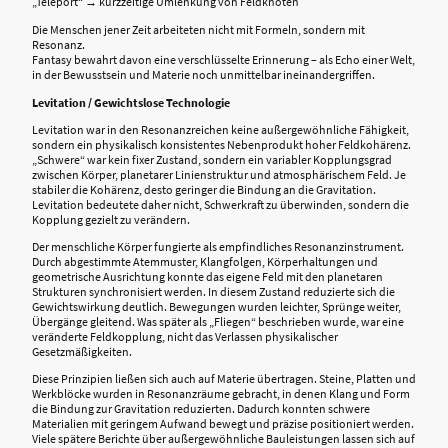
„Teleport“ → kurzzeitige Umlenkung von Feldknoten
Die Menschen jener Zeit arbeiteten nicht mit Formeln, sondern mit
Resonanz.
Fantasy bewahrt davon eine verschlüsselte Erinnerung – als Echo einer Welt,
in der Bewusstsein und Materie noch unmittelbar ineinandergriffen.
Levitation / Gewichtslose Technologie
Levitation war in den Resonanzreichen keine außergewöhnliche Fähigkeit,
sondern ein physikalisch konsistentes Nebenprodukt hoher Feldkohärenz.
„Schwere“ war kein fixer Zustand, sondern ein variabler Kopplungsgrad
zwischen Körper, planetarer Linienstruktur und atmosphärischem Feld. Je
stabiler die Kohärenz, desto geringer die Bindung an die Gravitation.
Levitation bedeutete daher nicht, Schwerkraft zu überwinden, sondern die
Kopplung gezielt zu verändern.
Der menschliche Körper fungierte als empfindliches Resonanzinstrument.
Durch abgestimmte Atemmuster, Klangfolgen, Körperhaltungen und
geometrische Ausrichtung konnte das eigene Feld mit den planetaren
Strukturen synchronisiert werden. In diesem Zustand reduzierte sich die
Gewichtswirkung deutlich. Bewegungen wurden leichter, Sprünge weiter,
Übergänge gleitend. Was später als „Fliegen“ beschrieben wurde, war eine
veränderte Feldkopplung, nicht das Verlassen physikalischer
Gesetzmäßigkeiten.
Diese Prinzipien ließen sich auch auf Materie übertragen. Steine, Platten und
Werkblöcke wurden in Resonanzräume gebracht, in denen Klang und Form
die Bindung zur Gravitation reduzierten. Dadurch konnten schwere
Materialien mit geringem Aufwand bewegt und präzise positioniert werden.
Viele spätere Berichte über außergewöhnliche Bauleistungen lassen sich auf