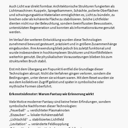
Auch Licht war direkt formbar. Architektonische Strukturen fungierten als
Lichtmaschinen: Kuppeln, Spiegelkammern, Schächte, polierte Oberflächen
und schwingungsaktive Materialien ermöglichten es, Licht zu bündeln, zu
brechen oder als kohärente Fläche zu stabilisieren. Solche Lichtfelder
dienten nicht nur der Beleuchtung, sondern beeinflussten Bewusstsein,
unterstützten Regeneration und konnten als Informationsräume genutzt
werden.
Im Verlauf der weiteren Entwicklung wurden diese Technologien
zunehmend bewusst gesteuert, präzisiert und in größere Zusammenhänge
eingebunden. Ihre Anwendung blieb jedoch bis zuletzt funktional und
wurde insbesondere in hochkomplexen Strukturen und Konfliktfeldern
weiterhin genutzt. Die physikalischen Voraussetzungen blieben bis zum
strukturellen Bruch stabil.
Erst mit dem Übergang am Fixpunkt 6 entfiel die Grundlage dieser
Technologien abrupt. Nicht die Verfahren gingen verloren, sondern die
Bedingungen, unter denen sie wirksam waren. Mit dem Reset wurden sie
aus dem kollektiven Zugriff gelöst und später in symbolische oder
mythische Formen überführt.
Erkenntnisfenster: Warum Fantasy wie Erinnerung wirkt
Viele Motive moderner Fantasy sind keine freien Erfindungen, sondern
symbolische Nachformen dieser Technologien:
„Feuerball“ → verdichteter Plasmaknoten
„Eiszauber“ → lokaler Kohärenzabfall
„Lichtschild“ → stabilisiertes Lichtfeld
„Levitation“ → veränderte Feldkopplung