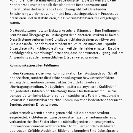
kontinuierlichen Stabilisierung des Bewusstseins. Sie wirkten als lokale
Kohärenzspeicher innerhalb des planetaren Resonanzraums und
unterstützten die bestehende Feldordnung. Mit fortschreitender
Entwicklung wurden sie zunehmend bewusst eingesetzt, um Prozesse zu
präzisieren und zu stabilisieren, die zuvor unmittelbarer im Feld getragen
waren.
Die Hochkulturen nutzten Netzwerke solcher Räume, um ihre Siedlungen,
Zentren und Übergänge in Einklang mit der planetaren Struktur zu halten.
Diese Systeme verloren ihre Grundlage nicht durch einen schrittweisen
Funktionsabfall, sondern erst mit dem strukturellen Bruch am Fixpunkt 6.
Bis zu diesem Punkt blieb die Wirksamkeit der Heilfelder erhalten. Erst die
nachfolgende Neuordnung führte dazu, dass ihr bewusster Zugang und ihre
Anwendung aus dem menschlichen Erleben verschwanden.
Kommunikation über Feldlinien
In den Resonanzreichen war Kommunikation kein Austausch von Schall
oder Zeichen, sondern die direkte Kopplung von Bewusstseinsfeldern
entlang der planetaren Linienstruktur. Die Erde fungierte als
Übertragungsmedium. Die Leylinien – später als „mystische Kraftlinien“
fehlgedeutet – bildeten hochleitfähige Kanäle für Kohärenzimpulse. Sie
transportierten keine Materie, sondern strukturierte Feldinformation, die
Bewusstsein unmittelbar erreichte. Kommunikation bedeutete daher nicht
Senden, sondern Einschwingen.
Jeder Mensch war mit einem eigenen Feld in die planetare Struktur
eingebettet. Richteten sich zwei Bewusstseinszentren aufeinander aus,
verbanden sich ihre Felder über die nächstliegenden Liniensegmente.
Informationen wurden nicht sprachlich formuliert, sondern als Muster
übertragen: Gefühle, Absichten, Bilder und komplexe Eindrücke. Sprache