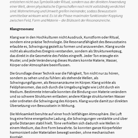
entstehen nicht aus Symbolik oder Ritual, sondern aus der direkten Anwendung
einer Welt, deren physikalische Eigenschaften noch nicht vollständig verdichtet
sind. Wahrnehmung und Umwelt greifen ineinander, sodass Bewusstsein
unmittelbar wirksam wird. Es ist die Phase maximaler funktionaler Kopplung
zwischen Feld, Form und Materie – die Blütezeit der Resonanzreiche.
Klangresonanz
Klang war in den Hochkulturen nicht Ausdruck, Kunstform oder Ritual,
sondern eine präzise Technologie. Die Resonanzfähigkeit des Bewusstseins
erlaubte es, Schwingung gezielt zu formen und anzuwenden. Klang wurde
nicht als akustisches Ereignis verstanden, sondern als Strukturwerkzeug,
das direkt in die Geometrie des Feldes eingreift. Jeder Ton erzeugte ein
Muster, und jede Veränderung dieses Musters konnte Materie, Wasser,
Körper oder Atmosphäre beeinflussen.
Die Grundlage dieser Technik war die Fähigkeit, Ton nicht nur zu hören,
sondern zu sehen und zu fühlen: als stehende Wellen, als
Schwingungsfiguren, als Resonanzräume im Körper. Klang wirkte als
Feldphänomen, das sich durch die Umgebung legte wie Licht durch ein
Medium. Bestimmte Intervalle konnten die Bindung von Materie verändern
und so schwere Strukturen entlasten; andere Klänge strukturierten Wasser
oder ordneten die Schwingung des Körpers. Klang wurde damit zur direkten
Übersetzung von Bewusstsein in Wirkung.
Die Wirksamkeit beruhte auf einer hoch leitfähigen Atmosphäre. Die Luft
trug eine feine energetische Ladung, die Schwingungen verstärkte und über
große Distanzen stabil hielt. Töne verhielten sich dadurch wie Wellen in
einem Medium, das ihre Form bewahrte. So konnten ganze Körperfelder
harmonisiert oder Materialien bewegt werden, ohne mechanischen
Kontakt.