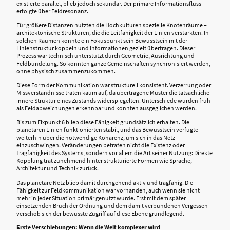
existierte parallel, blieb jedoch sekundär. Der primäre Informationsfluss
erfolgte über Feldresonanz.
Für größere Distanzen nutzten die Hochkulturen spezielle Knotenräume –
architektonische Strukturen, die die Leitfähigkeit der Linien verstärkten. In
solchen Räumen konnte ein Fokuspunkt sein Bewusstsein mit der
Linienstruktur koppeln und Informationen gezielt übertragen. Dieser
Prozess war technisch unterstützt durch Geometrie, Ausrichtung und
Feldbündelung. So konnten ganze Gemeinschaften synchronisiert werden,
ohne physisch zusammenzukommen.
Diese Form der Kommunikation war strukturell konsistent. Verzerrung oder
Missverständnisse traten kaum auf, da übertragene Muster die tatsächliche
innere Struktur eines Zustands widerspiegelten. Unterschiede wurden früh
als Feldabweichungen erkennbar und konnten ausgeglichen werden.
Bis zum Fixpunkt 6 blieb diese Fähigkeit grundsätzlich erhalten. Die
planetaren Linien funktionierten stabil, und das Bewusstsein verfügte
weiterhin über die notwendige Kohärenz, um sich in das Netz
einzuschwingen. Veränderungen betrafen nicht die Existenz oder
Tragfähigkeit des Systems, sondern vor allem die Art seiner Nutzung: Direkte
Kopplung trat zunehmend hinter strukturierte Formen wie Sprache,
Architektur und Technik zurück.
Das planetare Netz blieb damit durchgehend aktiv und tragfähig. Die
Fähigkeit zur Feldkommunikation war vorhanden, auch wenn sie nicht
mehr in jeder Situation primär genutzt wurde. Erst mit dem später
einsetzenden Bruch der Ordnung und dem damit verbundenen Vergessen
verschob sich der bewusste Zugriff auf diese Ebene grundlegend.
Erste Verschiebungen: Wenn die Welt komplexer wird