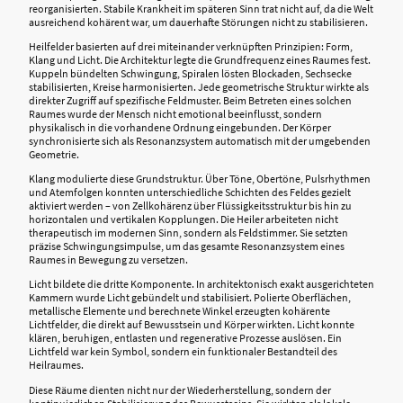
reorganisierten. Stabile Krankheit im späteren Sinn trat nicht auf, da die Welt
ausreichend kohärent war, um dauerhafte Störungen nicht zu stabilisieren.
Heilfelder basierten auf drei miteinander verknüpften Prinzipien: Form,
Klang und Licht. Die Architektur legte die Grundfrequenz eines Raumes fest.
Kuppeln bündelten Schwingung, Spiralen lösten Blockaden, Sechsecke
stabilisierten, Kreise harmonisierten. Jede geometrische Struktur wirkte als
direkter Zugriff auf spezifische Feldmuster. Beim Betreten eines solchen
Raumes wurde der Mensch nicht emotional beeinflusst, sondern
physikalisch in die vorhandene Ordnung eingebunden. Der Körper
synchronisierte sich als Resonanzsystem automatisch mit der umgebenden
Geometrie.
Klang modulierte diese Grundstruktur. Über Töne, Obertöne, Pulsrhythmen
und Atemfolgen konnten unterschiedliche Schichten des Feldes gezielt
aktiviert werden – von Zellkohärenz über Flüssigkeitsstruktur bis hin zu
horizontalen und vertikalen Kopplungen. Die Heiler arbeiteten nicht
therapeutisch im modernen Sinn, sondern als Feldstimmer. Sie setzten
präzise Schwingungsimpulse, um das gesamte Resonanzsystem eines
Raumes in Bewegung zu versetzen.
Licht bildete die dritte Komponente. In architektonisch exakt ausgerichteten
Kammern wurde Licht gebündelt und stabilisiert. Polierte Oberflächen,
metallische Elemente und berechnete Winkel erzeugten kohärente
Lichtfelder, die direkt auf Bewusstsein und Körper wirkten. Licht konnte
klären, beruhigen, entlasten und regenerative Prozesse auslösen. Ein
Lichtfeld war kein Symbol, sondern ein funktionaler Bestandteil des
Heilraumes.
Diese Räume dienten nicht nur der Wiederherstellung, sondern der