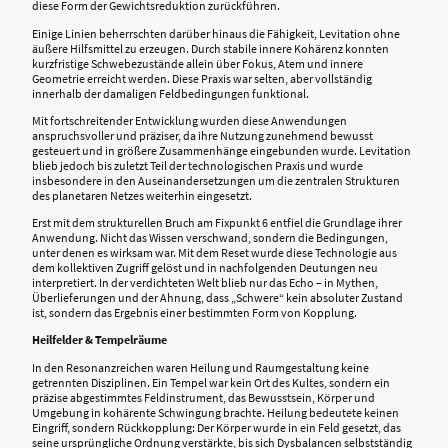
diese Form der Gewichtsreduktion zurückführen.
Einige Linien beherrschten darüber hinaus die Fähigkeit, Levitation ohne
äußere Hilfsmittel zu erzeugen. Durch stabile innere Kohärenz konnten
kurzfristige Schwebezustände allein über Fokus, Atem und innere
Geometrie erreicht werden. Diese Praxis war selten, aber vollständig
innerhalb der damaligen Feldbedingungen funktional.
Mit fortschreitender Entwicklung wurden diese Anwendungen
anspruchsvoller und präziser, da ihre Nutzung zunehmend bewusst
gesteuert und in größere Zusammenhänge eingebunden wurde. Levitation
blieb jedoch bis zuletzt Teil der technologischen Praxis und wurde
insbesondere in den Auseinandersetzungen um die zentralen Strukturen
des planetaren Netzes weiterhin eingesetzt.
Erst mit dem strukturellen Bruch am Fixpunkt 6 entfiel die Grundlage ihrer
Anwendung. Nicht das Wissen verschwand, sondern die Bedingungen,
unter denen es wirksam war. Mit dem Reset wurde diese Technologie aus
dem kollektiven Zugriff gelöst und in nachfolgenden Deutungen neu
interpretiert. In der verdichteten Welt blieb nur das Echo – in Mythen,
Überlieferungen und der Ahnung, dass „Schwere“ kein absoluter Zustand
ist, sondern das Ergebnis einer bestimmten Form von Kopplung.
Heilfelder & Tempelräume
In den Resonanzreichen waren Heilung und Raumgestaltung keine
getrennten Disziplinen. Ein Tempel war kein Ort des Kultes, sondern ein
präzise abgestimmtes Feldinstrument, das Bewusstsein, Körper und
Umgebung in kohärente Schwingung brachte. Heilung bedeutete keinen
Eingriff, sondern Rückkopplung: Der Körper wurde in ein Feld gesetzt, das
seine ursprüngliche Ordnung verstärkte, bis sich Dysbalancen selbstständig