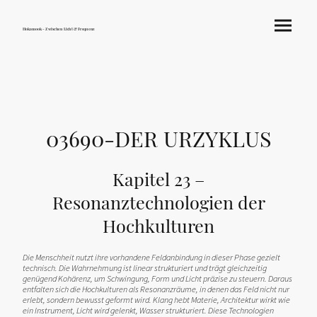
Hokamook - Zwischen Licht & Frequenz
03690-DER URZYKLUS
Kapitel 23 –
Resonanztechnologien der
Hochkulturen
Die Menschheit nutzt ihre vorhandene Feldanbindung in dieser Phase gezielt
technisch. Die Wahrnehmung ist linear strukturiert und trägt gleichzeitig
genügend Kohärenz, um Schwingung, Form und Licht präzise zu steuern. Daraus
entfalten sich die Hochkulturen als Resonanzräume, in denen das Feld nicht nur
erlebt, sondern bewusst geformt wird. Klang hebt Materie, Architektur wirkt wie
ein Instrument, Licht wird gelenkt, Wasser strukturiert. Diese Technologien