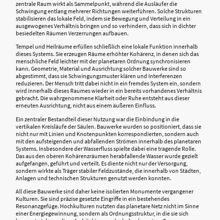
zentrale Raum wirkt als Sammelpunkt, während die Ausläufer die
Schwingung entlang mehrerer Richtungen weiterführen. Solche Strukturen
stabilisieren das lokale Feld, indem sie Bewegung und Verteilung in ein
ausgewogenes Verhältnis bringen und so verhindern, dass sich in dichter
besiedelten Räumen Verzerrungen aufbauen.
Tempel und Heilräume erfüllen schließlich eine lokale Funktion innerhalb
dieses Systems. Sie erzeugen Räume erhöhter Kohärenz, in denen sich das
menschliche Feld leichter mit der planetaren Ordnung synchronisieren
kann. Geometrie, Material und Ausrichtung solcher Bauwerke sind so
abgestimmt, dass sie Schwingungsmuster klären und Interferenzen
reduzieren. Der Mensch tritt dabei nicht in ein fremdes System ein, sondern
wird innerhalb dieses Raumes wieder in ein bereits vorhandenes Verhältnis
gebracht. Die wahrgenommene Klarheit oder Ruhe entsteht aus dieser
erneuten Ausrichtung, nicht aus einem äußeren Einfluss.
Ein zentraler Bestandteil dieser Nutzung war die Einbindung in die
vertikalen Kreisläufe der Säulen. Bauwerke wurden so positioniert, dass sie
nicht nur mit Linien und Knotenpunkten korrespondierten, sondern auch
mit den aufsteigenden und abfallenden Strömen innerhalb des planetaren
Systems. Insbesondere der Wasserfluss spielte dabei eine tragende Rolle.
Das aus den oberen Kohärenzräumen herabfallende Wasser wurde gezielt
aufgefangen, geführt und verteilt. Es diente nicht nur der Versorgung,
sondern wirkte als Träger stabiler Feldzustände, die innerhalb von Städten,
Anlagen und technischen Strukturen genutzt werden konnten.
All diese Bauwerke sind daher keine isolierten Monumente vergangener
Kulturen. Sie sind präzise gesetzte Eingriffe in ein bestehendes
Resonanzgefüge. Hochkulturen nutzten das planetare Netz nicht im Sinne
einer Energiegewinnung, sondern als Ordnungsstruktur, in die sie sich