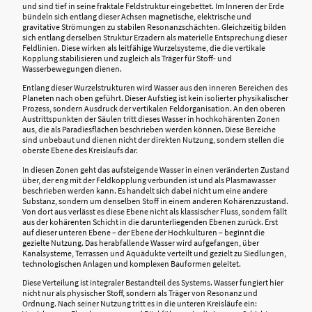
und sind tief in seine fraktale Feldstruktur eingebettet. Im Inneren der Erde
bündeln sich entlang dieser Achsen magnetische, elektrische und
gravitative Strömungen zu stabilen Resonanzschächten. Gleichzeitig bilden
sich entlang derselben Struktur Erzadern als materielle Entsprechung dieser
Feldlinien. Diese wirken als leitfähige Wurzelsysteme, die die vertikale
Kopplung stabilisieren und zugleich als Träger für Stoff- und
Wasserbewegungen dienen.
Entlang dieser Wurzelstrukturen wird Wasser aus den inneren Bereichen des
Planeten nach oben geführt. Dieser Aufstieg ist kein isolierter physikalischer
Prozess, sondern Ausdruck der vertikalen Feldorganisation. An den oberen
Austrittspunkten der Säulen tritt dieses Wasser in hochkohärenten Zonen
aus, die als Paradiesflächen beschrieben werden können. Diese Bereiche
sind unbebaut und dienen nicht der direkten Nutzung, sondern stellen die
oberste Ebene des Kreislaufs dar.
In diesen Zonen geht das aufsteigende Wasser in einen veränderten Zustand
über, der eng mit der Feldkopplung verbunden ist und als Plasmawasser
beschrieben werden kann. Es handelt sich dabei nicht um eine andere
Substanz, sondern um denselben Stoff in einem anderen Kohärenzzustand.
Von dort aus verlässt es diese Ebene nicht als klassischer Fluss, sondern fällt
aus der kohärenten Schicht in die darunterliegenden Ebenen zurück. Erst
auf dieser unteren Ebene – der Ebene der Hochkulturen – beginnt die
gezielte Nutzung. Das herabfallende Wasser wird aufgefangen, über
Kanalsysteme, Terrassen und Aquädukte verteilt und gezielt zu Siedlungen,
technologischen Anlagen und komplexen Bauformen geleitet.
Diese Verteilung ist integraler Bestandteil des Systems. Wasser fungiert hier
nicht nur als physischer Stoff, sondern als Träger von Resonanz und
Ordnung. Nach seiner Nutzung tritt es in die unteren Kreisläufe ein: