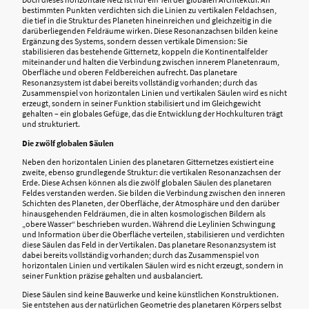
bestimmten Punkten verdichten sich die Linien zu vertikalen Feldachsen,
die tief in die Struktur des Planeten hineinreichen und gleichzeitig in die
darüberliegenden Feldräume wirken. Diese Resonanzachsen bilden keine
Ergänzung des Systems, sondern dessen vertikale Dimension: Sie
stabilisieren das bestehende Gitternetz, koppeln die Kontinentalfelder
miteinander und halten die Verbindung zwischen innerem Planetenraum,
Oberfläche und oberen Feldbereichen aufrecht. Das planetare
Resonanzsystem ist dabei bereits vollständig vorhanden; durch das
Zusammenspiel von horizontalen Linien und vertikalen Säulen wird es nicht
erzeugt, sondern in seiner Funktion stabilisiert und im Gleichgewicht
gehalten – ein globales Gefüge, das die Entwicklung der Hochkulturen trägt
und strukturiert.
Die zwölf globalen Säulen
Neben den horizontalen Linien des planetaren Gitternetzes existiert eine
zweite, ebenso grundlegende Struktur: die vertikalen Resonanzachsen der
Erde. Diese Achsen können als die zwölf globalen Säulen des planetaren
Feldes verstanden werden. Sie bilden die Verbindung zwischen den inneren
Schichten des Planeten, der Oberfläche, der Atmosphäre und den darüber
hinausgehenden Feldräumen, die in alten kosmologischen Bildern als
„obere Wasser“ beschrieben wurden. Während die Leylinien Schwingung
und Information über die Oberfläche verteilen, stabilisieren und verdichten
diese Säulen das Feld in der Vertikalen. Das planetare Resonanzsystem ist
dabei bereits vollständig vorhanden; durch das Zusammenspiel von
horizontalen Linien und vertikalen Säulen wird es nicht erzeugt, sondern in
seiner Funktion präzise gehalten und ausbalanciert.
Diese Säulen sind keine Bauwerke und keine künstlichen Konstruktionen.
Sie entstehen aus der natürlichen Geometrie des planetaren Körpers selbst