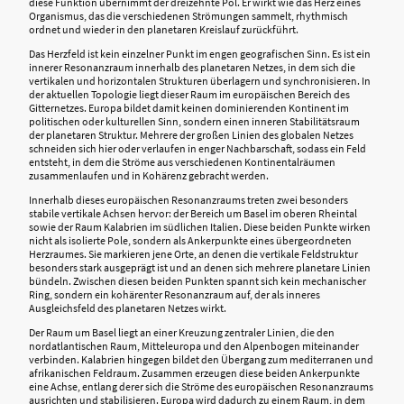
diese Funktion übernimmt der dreizehnte Pol. Er wirkt wie das Herz eines
Organismus, das die verschiedenen Strömungen sammelt, rhythmisch
ordnet und wieder in den planetaren Kreislauf zurückführt.
Das Herzfeld ist kein einzelner Punkt im engen geografischen Sinn. Es ist ein
innerer Resonanzraum innerhalb des planetaren Netzes, in dem sich die
vertikalen und horizontalen Strukturen überlagern und synchronisieren. In
der aktuellen Topologie liegt dieser Raum im europäischen Bereich des
Gitternetzes. Europa bildet damit keinen dominierenden Kontinent im
politischen oder kulturellen Sinn, sondern einen inneren Stabilitätsraum
der planetaren Struktur. Mehrere der großen Linien des globalen Netzes
schneiden sich hier oder verlaufen in enger Nachbarschaft, sodass ein Feld
entsteht, in dem die Ströme aus verschiedenen Kontinentalräumen
zusammenlaufen und in Kohärenz gebracht werden.
Innerhalb dieses europäischen Resonanzraums treten zwei besonders
stabile vertikale Achsen hervor: der Bereich um Basel im oberen Rheintal
sowie der Raum Kalabrien im südlichen Italien. Diese beiden Punkte wirken
nicht als isolierte Pole, sondern als Ankerpunkte eines übergeordneten
Herzraumes. Sie markieren jene Orte, an denen die vertikale Feldstruktur
besonders stark ausgeprägt ist und an denen sich mehrere planetare Linien
bündeln. Zwischen diesen beiden Punkten spannt sich kein mechanischer
Ring, sondern ein kohärenter Resonanzraum auf, der als inneres
Ausgleichsfeld des planetaren Netzes wirkt.
Der Raum um Basel liegt an einer Kreuzung zentraler Linien, die den
nordatlantischen Raum, Mitteleuropa und den Alpenbogen miteinander
verbinden. Kalabrien hingegen bildet den Übergang zum mediterranen und
afrikanischen Feldraum. Zusammen erzeugen diese beiden Ankerpunkte
eine Achse, entlang derer sich die Ströme des europäischen Resonanzraums
ausrichten und stabilisieren. Europa wird dadurch zu einem Raum, in dem