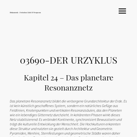
Hokamook - Zwischen Licht & Frequenz
03690-DER URZYKLUS
Kapitel 24 – Das planetare
Resonanznetz
Das planetare Resonanznetz bildet die verborgene Grundarchitektur der Erde. Es
ist kein künstlich geschaffenes System, sondern ein natürliches Gefüge aus
Feldlinien, Knotenpunkten und vertikalen Resonanzsäulen, das den Planeten
wie ein lebendiges Gitternetz durchzieht. In kohärenten Phasen wirkt dieses
Netz stabilisierend: Es verbindet Kontinente, synchronisiert Bewusstsein und
trägt die kulturelle Entwicklung der Menschheit. Die Hochkulturen erkannten
diese Struktur und nutzten sie gezielt durch Architektur und Geometrie.
Pyramiden, Menhire, Sternfestungen und geometrische Städte waren daher