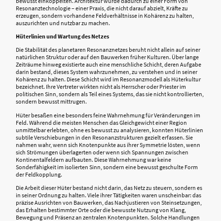
bewusst einkoppelten. Architektur wurde dadurch zu einer Form von
Resonanztechnologie – einer Praxis, die nicht darauf abzielt, Kräfte zu
erzeugen, sondern vorhandene Feldverhältnisse in Kohärenz zu halten,
auszurichten und nutzbar zu machen.
Hüterlinien und Wartung des Netzes
Die Stabilität des planetaren Resonanznetzes beruht nicht allein auf seiner
natürlichen Struktur oder auf den Bauwerken früher Kulturen. Über lange
Zeiträume hinweg existierte auch eine menschliche Schicht, deren Aufgabe
darin bestand, dieses System wahrzunehmen, zu verstehen und in seiner
Kohärenz zu halten. Diese Schicht wird im Resonanzmodell als Hüterkultur
bezeichnet. Ihre Vertreter wirkten nicht als Herrscher oder Priester im
politischen Sinn, sondern als Teil eines Systems, das sie nicht kontrollierten,
sondern bewusst mittrugen.
Hüter besaßen eine besonders feine Wahrnehmung für Veränderungen im
Feld. Während die meisten Menschen das Gleichgewicht einer Region
unmittelbar erlebten, ohne es bewusst zu analysieren, konnten Hüterlinien
subtile Verschiebungen in den Resonanzstrukturen gezielt erfassen. Sie
nahmen wahr, wenn sich Knotenpunkte aus ihrer Symmetrie lösten, wenn
sich Strömungen überlagerten oder wenn sich Spannungen zwischen
Kontinentalfeldern aufbauten. Diese Wahrnehmung war keine
Sonderfähigkeit im isolierten Sinn, sondern eine bewusst geschulte Form
der Feldkopplung.
Die Arbeit dieser Hüter bestand nicht darin, das Netz zu steuern, sondern es
in seiner Ordnung zu halten. Viele ihrer Tätigkeiten waren unscheinbar: das
präzise Ausrichten von Bauwerken, das Nachjustieren von Steinsetzungen,
das Erhalten bestimmter Orte oder die bewusste Nutzung von Klang,
Bewegung und Präsenz an zentralen Knotenpunkten. Solche Handlungen