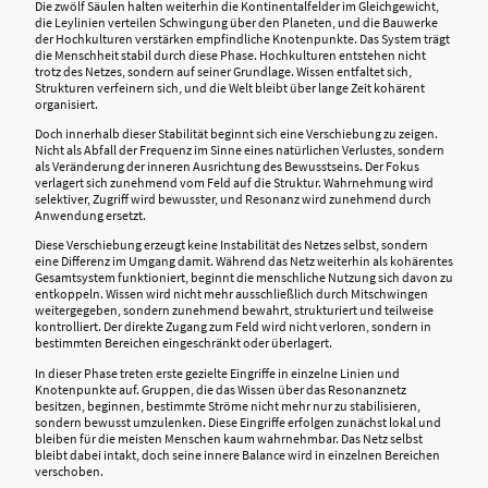
Die zwölf Säulen halten weiterhin die Kontinentalfelder im Gleichgewicht,
die Leylinien verteilen Schwingung über den Planeten, und die Bauwerke
der Hochkulturen verstärken empfindliche Knotenpunkte. Das System trägt
die Menschheit stabil durch diese Phase. Hochkulturen entstehen nicht
trotz des Netzes, sondern auf seiner Grundlage. Wissen entfaltet sich,
Strukturen verfeinern sich, und die Welt bleibt über lange Zeit kohärent
organisiert.
Doch innerhalb dieser Stabilität beginnt sich eine Verschiebung zu zeigen.
Nicht als Abfall der Frequenz im Sinne eines natürlichen Verlustes, sondern
als Veränderung der inneren Ausrichtung des Bewusstseins. Der Fokus
verlagert sich zunehmend vom Feld auf die Struktur. Wahrnehmung wird
selektiver, Zugriff wird bewusster, und Resonanz wird zunehmend durch
Anwendung ersetzt.
Diese Verschiebung erzeugt keine Instabilität des Netzes selbst, sondern
eine Differenz im Umgang damit. Während das Netz weiterhin als kohärentes
Gesamtsystem funktioniert, beginnt die menschliche Nutzung sich davon zu
entkoppeln. Wissen wird nicht mehr ausschließlich durch Mitschwingen
weitergegeben, sondern zunehmend bewahrt, strukturiert und teilweise
kontrolliert. Der direkte Zugang zum Feld wird nicht verloren, sondern in
bestimmten Bereichen eingeschränkt oder überlagert.
In dieser Phase treten erste gezielte Eingriffe in einzelne Linien und
Knotenpunkte auf. Gruppen, die das Wissen über das Resonanznetz
besitzen, beginnen, bestimmte Ströme nicht mehr nur zu stabilisieren,
sondern bewusst umzulenken. Diese Eingriffe erfolgen zunächst lokal und
bleiben für die meisten Menschen kaum wahrnehmbar. Das Netz selbst
bleibt dabei intakt, doch seine innere Balance wird in einzelnen Bereichen
verschoben.