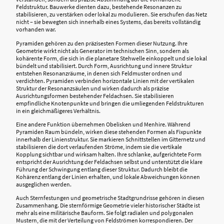
Feldstruktur. Bauwerke dienten dazu, bestehende Resonanzen zu
stabilisieren, zu verstärken oder lokal zu modulieren. Sie erschufen das Netz
nicht – sie bewegten sich innerhalb eines Systems, das bereits vollständig
vorhanden war.
Pyramiden gehören zu den präzisesten Formen dieser Nutzung. Ihre
Geometrie wirkt nicht als Generator im technischen Sinn, sondern als
kohärente Form, die sich in die planetare Stehwelle einkoppelt und sie lokal
bündelt und stabilisiert. Durch Form, Ausrichtung und innere Struktur
entstehen Resonanzräume, in denen sich Feldmuster ordnen und
verdichten. Pyramiden verbinden horizontale Linien mit der vertikalen
Struktur der Resonanzsäulen und wirken dadurch als präzise
Ausrichtungsformen bestehender Feldachsen. Sie stabilisieren
empfindliche Knotenpunkte und bringen die umliegenden Feldstrukturen
in ein gleichmäßigeres Verhältnis.
Eine andere Funktion übernehmen Obelisken und Menhire. Während
Pyramiden Raum bündeln, wirken diese stehenden Formen als Fixpunkte
innerhalb der Linienstruktur. Sie markieren Schnittstellen im Gitternetz und
stabilisieren die dort verlaufenden Ströme, indem sie die vertikale
Kopplung sichtbar und wirksam halten. Ihre schlanke, aufgerichtete Form
entspricht der Ausrichtung der Feldachsen selbst und unterstützt die klare
Führung der Schwingung entlang dieser Struktur. Dadurch bleibt die
Kohärenz entlang der Linien erhalten, und lokale Abweichungen können
ausgeglichen werden.
Auch Sternfestungen und geometrische Stadtgrundrisse gehören in diesen
Zusammenhang. Die sternförmige Geometrie vieler historischer Städte ist
mehr als eine militärische Bauform. Sie folgt radialen und polygonalen
Mustern, die mit der Verteilung von Feldströmen korrespondieren. Der