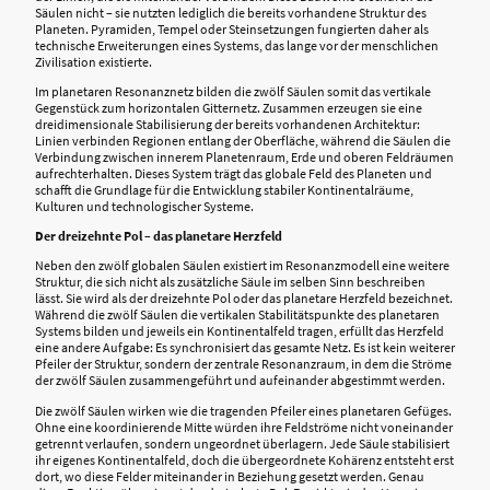
Säulen nicht – sie nutzten lediglich die bereits vorhandene Struktur des
Planeten. Pyramiden, Tempel oder Steinsetzungen fungierten daher als
technische Erweiterungen eines Systems, das lange vor der menschlichen
Zivilisation existierte.
Im planetaren Resonanznetz bilden die zwölf Säulen somit das vertikale
Gegenstück zum horizontalen Gitternetz. Zusammen erzeugen sie eine
dreidimensionale Stabilisierung der bereits vorhandenen Architektur:
Linien verbinden Regionen entlang der Oberfläche, während die Säulen die
Verbindung zwischen innerem Planetenraum, Erde und oberen Feldräumen
aufrechterhalten. Dieses System trägt das globale Feld des Planeten und
schafft die Grundlage für die Entwicklung stabiler Kontinentalräume,
Kulturen und technologischer Systeme.
Der dreizehnte Pol – das planetare Herzfeld
Neben den zwölf globalen Säulen existiert im Resonanzmodell eine weitere
Struktur, die sich nicht als zusätzliche Säule im selben Sinn beschreiben
lässt. Sie wird als der dreizehnte Pol oder das planetare Herzfeld bezeichnet.
Während die zwölf Säulen die vertikalen Stabilitätspunkte des planetaren
Systems bilden und jeweils ein Kontinentalfeld tragen, erfüllt das Herzfeld
eine andere Aufgabe: Es synchronisiert das gesamte Netz. Es ist kein weiterer
Pfeiler der Struktur, sondern der zentrale Resonanzraum, in dem die Ströme
der zwölf Säulen zusammengeführt und aufeinander abgestimmt werden.
Die zwölf Säulen wirken wie die tragenden Pfeiler eines planetaren Gefüges.
Ohne eine koordinierende Mitte würden ihre Feldströme nicht voneinander
getrennt verlaufen, sondern ungeordnet überlagern. Jede Säule stabilisiert
ihr eigenes Kontinentalfeld, doch die übergeordnete Kohärenz entsteht erst
dort, wo diese Felder miteinander in Beziehung gesetzt werden. Genau