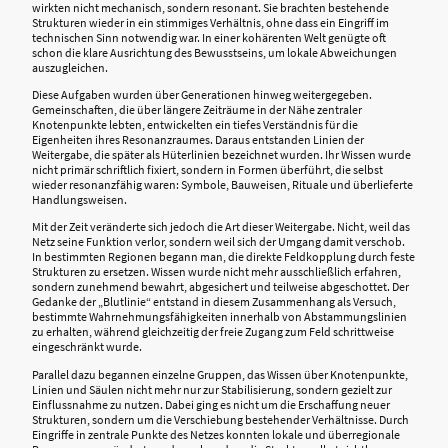
wirkten nicht mechanisch, sondern resonant. Sie brachten bestehende
Strukturen wieder in ein stimmiges Verhältnis, ohne dass ein Eingriff im
technischen Sinn notwendig war. In einer kohärenten Welt genügte oft
schon die klare Ausrichtung des Bewusstseins, um lokale Abweichungen
auszugleichen.
Diese Aufgaben wurden über Generationen hinweg weitergegeben.
Gemeinschaften, die über längere Zeiträume in der Nähe zentraler
Knotenpunkte lebten, entwickelten ein tiefes Verständnis für die
Eigenheiten ihres Resonanzraumes. Daraus entstanden Linien der
Weitergabe, die später als Hüterlinien bezeichnet wurden. Ihr Wissen wurde
nicht primär schriftlich fixiert, sondern in Formen überführt, die selbst
wieder resonanzfähig waren: Symbole, Bauweisen, Rituale und überlieferte
Handlungsweisen.
Mit der Zeit veränderte sich jedoch die Art dieser Weitergabe. Nicht, weil das
Netz seine Funktion verlor, sondern weil sich der Umgang damit verschob.
In bestimmten Regionen begann man, die direkte Feldkopplung durch feste
Strukturen zu ersetzen. Wissen wurde nicht mehr ausschließlich erfahren,
sondern zunehmend bewahrt, abgesichert und teilweise abgeschottet. Der
Gedanke der „Blutlinie“ entstand in diesem Zusammenhang als Versuch,
bestimmte Wahrnehmungsfähigkeiten innerhalb von Abstammungslinien
zu erhalten, während gleichzeitig der freie Zugang zum Feld schrittweise
eingeschränkt wurde.
Parallel dazu begannen einzelne Gruppen, das Wissen über Knotenpunkte,
Linien und Säulen nicht mehr nur zur Stabilisierung, sondern gezielt zur
Einflussnahme zu nutzen. Dabei ging es nicht um die Erschaffung neuer
Strukturen, sondern um die Verschiebung bestehender Verhältnisse. Durch
Eingriffe in zentrale Punkte des Netzes konnten lokale und überregionale