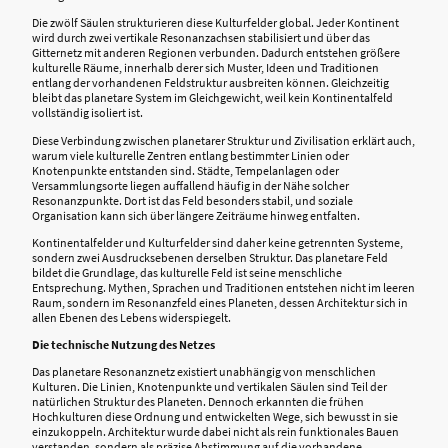
Die zwölf Säulen strukturieren diese Kulturfelder global. Jeder Kontinent
wird durch zwei vertikale Resonanzachsen stabilisiert und über das
Gitternetz mit anderen Regionen verbunden. Dadurch entstehen größere
kulturelle Räume, innerhalb derer sich Muster, Ideen und Traditionen
entlang der vorhandenen Feldstruktur ausbreiten können. Gleichzeitig
bleibt das planetare System im Gleichgewicht, weil kein Kontinentalfeld
vollständig isoliert ist.
Diese Verbindung zwischen planetarer Struktur und Zivilisation erklärt auch,
warum viele kulturelle Zentren entlang bestimmter Linien oder
Knotenpunkte entstanden sind. Städte, Tempelanlagen oder
Versammlungsorte liegen auffallend häufig in der Nähe solcher
Resonanzpunkte. Dort ist das Feld besonders stabil, und soziale
Organisation kann sich über längere Zeiträume hinweg entfalten.
Kontinentalfelder und Kulturfelder sind daher keine getrennten Systeme,
sondern zwei Ausdrucksebenen derselben Struktur. Das planetare Feld
bildet die Grundlage, das kulturelle Feld ist seine menschliche
Entsprechung. Mythen, Sprachen und Traditionen entstehen nicht im leeren
Raum, sondern im Resonanzfeld eines Planeten, dessen Architektur sich in
allen Ebenen des Lebens widerspiegelt.
Die technische Nutzung des Netzes
Das planetare Resonanznetz existiert unabhängig von menschlichen
Kulturen. Die Linien, Knotenpunkte und vertikalen Säulen sind Teil der
natürlichen Struktur des Planeten. Dennoch erkannten die frühen
Hochkulturen diese Ordnung und entwickelten Wege, sich bewusst in sie
einzukoppeln. Architektur wurde dabei nicht als rein funktionales Bauen
verstanden, sondern als präzise Abstimmung auf die vorhandene