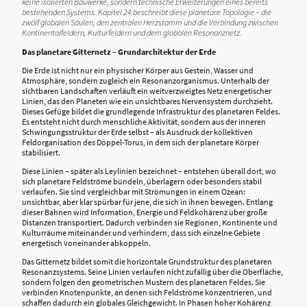
keine isolierten Bauwerke, sondern technische Erweiterungen eines bereits
bestehenden Systems. Kapitel 24 beschreibt diese planetare Topologie – die
zwölf globalen Säulen, den zentralen Herzstamm und die Verbindung zwischen
Kontinentalfeldern, Kulturfeldern und dem globalen Resonanznetz.
Das planetare Gitternetz – Grundarchitektur der Erde
Die Erde ist nicht nur ein physischer Körper aus Gestein, Wasser und
Atmosphäre, sondern zugleich ein Resonanzorganismus. Unterhalb der
sichtbaren Landschaften verläuft ein weitverzweigtes Netz energetischer
Linien, das den Planeten wie ein unsichtbares Nervensystem durchzieht.
Dieses Gefüge bildet die grundlegende Infrastruktur des planetaren Feldes.
Es entsteht nicht durch menschliche Aktivität, sondern aus der inneren
Schwingungsstruktur der Erde selbst – als Ausdruck der kollektiven
Feldorganisation des Doppel-Torus, in dem sich der planetare Körper
stabilisiert.
Diese Linien – später als Leylinien bezeichnet – entstehen überall dort, wo
sich planetare Feldströme bündeln, überlagern oder besonders stabil
verlaufen. Sie sind vergleichbar mit Strömungen in einem Ozean:
unsichtbar, aber klar spürbar für jene, die sich in ihnen bewegen. Entlang
dieser Bahnen wird Information, Energie und Feldkohärenz über große
Distanzen transportiert. Dadurch verbinden sie Regionen, Kontinente und
Kulturräume miteinander und verhindern, dass sich einzelne Gebiete
energetisch voneinander abkoppeln.
Das Gitternetz bildet somit die horizontale Grundstruktur des planetaren
Resonanzsystems. Seine Linien verlaufen nicht zufällig über die Oberfläche,
sondern folgen den geometrischen Mustern des planetaren Feldes. Sie
verbinden Knotenpunkte, an denen sich Feldströme konzentrieren, und
schaffen dadurch ein globales Gleichgewicht. In Phasen hoher Kohärenz