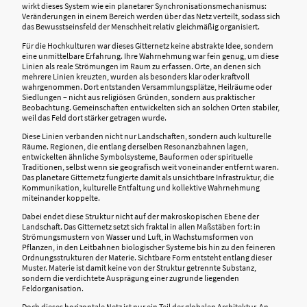
wirkt dieses System wie ein planetarer Synchronisationsmechanismus:
Veränderungen in einem Bereich werden über das Netz verteilt, sodass sich
das Bewusstseinsfeld der Menschheit relativ gleichmäßig organisiert.
Für die Hochkulturen war dieses Gitternetz keine abstrakte Idee, sondern
eine unmittelbare Erfahrung. Ihre Wahrnehmung war fein genug, um diese
Linien als reale Strömungen im Raum zu erfassen. Orte, an denen sich
mehrere Linien kreuzten, wurden als besonders klar oder kraftvoll
wahrgenommen. Dort entstanden Versammlungsplätze, Heilräume oder
Siedlungen – nicht aus religiösen Gründen, sondern aus praktischer
Beobachtung. Gemeinschaften entwickelten sich an solchen Orten stabiler,
weil das Feld dort stärker getragen wurde.
Diese Linien verbanden nicht nur Landschaften, sondern auch kulturelle
Räume. Regionen, die entlang derselben Resonanzbahnen lagen,
entwickelten ähnliche Symbolsysteme, Bauformen oder spirituelle
Traditionen, selbst wenn sie geografisch weit voneinander entfernt waren.
Das planetare Gitternetz fungierte damit als unsichtbare Infrastruktur, die
Kommunikation, kulturelle Entfaltung und kollektive Wahrnehmung
miteinander koppelte.
Dabei endet diese Struktur nicht auf der makroskopischen Ebene der
Landschaft. Das Gitternetz setzt sich fraktal in allen Maßstäben fort: in
Strömungsmustern von Wasser und Luft, in Wachstumsformen von
Pflanzen, in den Leitbahnen biologischer Systeme bis hin zu den feineren
Ordnungsstrukturen der Materie. Sichtbare Form entsteht entlang dieser
Muster. Materie ist damit keine von der Struktur getrennte Substanz,
sondern die verdichtete Ausprägung einer zugrunde liegenden
Feldorganisation.
Doch dieses horizontale Netz ist nur ein Teil der globalen Architektur. An