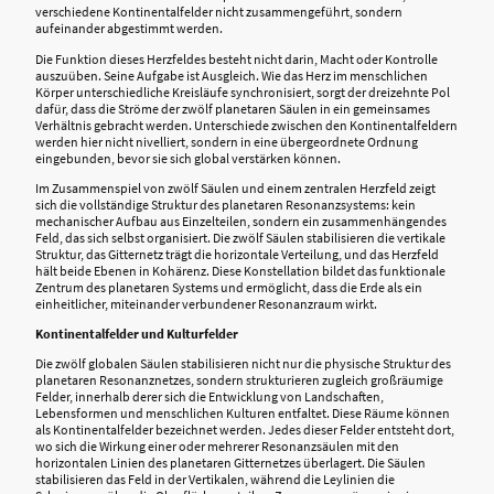
verschiedene Kontinentalfelder nicht zusammengeführt, sondern
aufeinander abgestimmt werden.
Die Funktion dieses Herzfeldes besteht nicht darin, Macht oder Kontrolle
auszuüben. Seine Aufgabe ist Ausgleich. Wie das Herz im menschlichen
Körper unterschiedliche Kreisläufe synchronisiert, sorgt der dreizehnte Pol
dafür, dass die Ströme der zwölf planetaren Säulen in ein gemeinsames
Verhältnis gebracht werden. Unterschiede zwischen den Kontinentalfeldern
werden hier nicht nivelliert, sondern in eine übergeordnete Ordnung
eingebunden, bevor sie sich global verstärken können.
Im Zusammenspiel von zwölf Säulen und einem zentralen Herzfeld zeigt
sich die vollständige Struktur des planetaren Resonanzsystems: kein
mechanischer Aufbau aus Einzelteilen, sondern ein zusammenhängendes
Feld, das sich selbst organisiert. Die zwölf Säulen stabilisieren die vertikale
Struktur, das Gitternetz trägt die horizontale Verteilung, und das Herzfeld
hält beide Ebenen in Kohärenz. Diese Konstellation bildet das funktionale
Zentrum des planetaren Systems und ermöglicht, dass die Erde als ein
einheitlicher, miteinander verbundener Resonanzraum wirkt.
Kontinentalfelder und Kulturfelder
Die zwölf globalen Säulen stabilisieren nicht nur die physische Struktur des
planetaren Resonanznetzes, sondern strukturieren zugleich großräumige
Felder, innerhalb derer sich die Entwicklung von Landschaften,
Lebensformen und menschlichen Kulturen entfaltet. Diese Räume können
als Kontinentalfelder bezeichnet werden. Jedes dieser Felder entsteht dort,
wo sich die Wirkung einer oder mehrerer Resonanzsäulen mit den
horizontalen Linien des planetaren Gitternetzes überlagert. Die Säulen
stabilisieren das Feld in der Vertikalen, während die Leylinien die