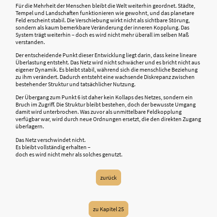
Für die Mehrheit der Menschen bleibt die Welt weiterhin geordnet. Städte,
Tempel und Landschaften funktionieren wie gewohnt, und das planetare
Feld erscheint stabil. Die Verschiebung wirkt nicht als sichtbare Störung,
sondern als kaum bemerkbare Veränderung der inneren Kopplung. Das
System trägt weiterhin – doch es wird nicht mehr überall im selben Maß
verstanden.
Der entscheidende Punkt dieser Entwicklung liegt darin, dass keine lineare
Überlastung entsteht. Das Netz wird nicht schwächer und es bricht nicht aus
eigener Dynamik. Es bleibt stabil, während sich die menschliche Beziehung
zu ihm verändert. Dadurch entsteht eine wachsende Diskrepanz zwischen
bestehender Struktur und tatsächlicher Nutzung.
Der Übergang zum Punkt 6 ist daher kein Kollaps des Netzes, sondern ein
Bruch im Zugriff. Die Struktur bleibt bestehen, doch der bewusste Umgang
damit wird unterbrochen. Was zuvor als unmittelbare Feldkopplung
verfügbar war, wird durch neue Ordnungen ersetzt, die den direkten Zugang
überlagern.
Das Netz verschwindet nicht.
Es bleibt vollständig erhalten –
doch es wird nicht mehr als solches genutzt.
zurück
zu Kapitel 25