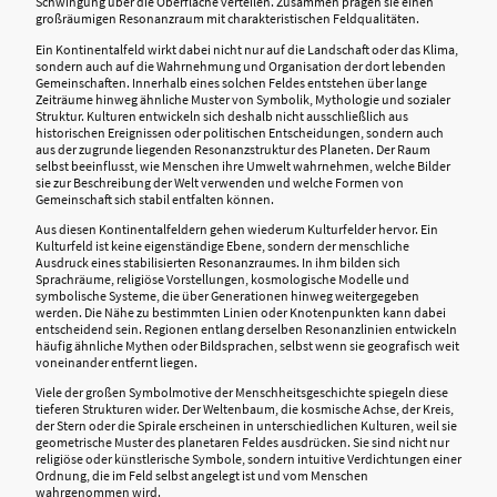
Schwingung über die Oberfläche verteilen. Zusammen prägen sie einen
großräumigen Resonanzraum mit charakteristischen Feldqualitäten.
Ein Kontinentalfeld wirkt dabei nicht nur auf die Landschaft oder das Klima,
sondern auch auf die Wahrnehmung und Organisation der dort lebenden
Gemeinschaften. Innerhalb eines solchen Feldes entstehen über lange
Zeiträume hinweg ähnliche Muster von Symbolik, Mythologie und sozialer
Struktur. Kulturen entwickeln sich deshalb nicht ausschließlich aus
historischen Ereignissen oder politischen Entscheidungen, sondern auch
aus der zugrunde liegenden Resonanzstruktur des Planeten. Der Raum
selbst beeinflusst, wie Menschen ihre Umwelt wahrnehmen, welche Bilder
sie zur Beschreibung der Welt verwenden und welche Formen von
Gemeinschaft sich stabil entfalten können.
Aus diesen Kontinentalfeldern gehen wiederum Kulturfelder hervor. Ein
Kulturfeld ist keine eigenständige Ebene, sondern der menschliche
Ausdruck eines stabilisierten Resonanzraumes. In ihm bilden sich
Sprachräume, religiöse Vorstellungen, kosmologische Modelle und
symbolische Systeme, die über Generationen hinweg weitergegeben
werden. Die Nähe zu bestimmten Linien oder Knotenpunkten kann dabei
entscheidend sein. Regionen entlang derselben Resonanzlinien entwickeln
häufig ähnliche Mythen oder Bildsprachen, selbst wenn sie geografisch weit
voneinander entfernt liegen.
Viele der großen Symbolmotive der Menschheitsgeschichte spiegeln diese
tieferen Strukturen wider. Der Weltenbaum, die kosmische Achse, der Kreis,
der Stern oder die Spirale erscheinen in unterschiedlichen Kulturen, weil sie
geometrische Muster des planetaren Feldes ausdrücken. Sie sind nicht nur
religiöse oder künstlerische Symbole, sondern intuitive Verdichtungen einer
Ordnung, die im Feld selbst angelegt ist und vom Menschen
wahrgenommen wird.