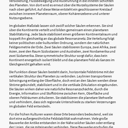
Versickerung, Flussbewegung und Rückführung in die inneren Schichten
des Planeten. Von dort wird es erneut über die Wurzelsysteme der Säulen
nach oben geführt. Auf diese Weise entsteht ein geschlossener Kreislauf
zwischen innerem Planetenraum, oberer Kohärenzebene und unterer
Nutzungsebene.
Im globalen Maßstab lassen sich zwölf solcher Säulen erkennen. Sie sind
über die Kontinente verteilt und bilden gemeinsam einen planetaren
Stabilitätsring. Jede Säule stabilisiert einen größeren Kontinentalraum und
koppelt ihn gleichzeitig an das globale Resonanznetz. Die Verteilung folgt
keiner politischen oder kulturellen Ordnung, sondern der natürlichen
Feldgeometrie der Erde. Zwei Säulen stabilisieren Europa, zwei Afrika, zwei
Asien, zwei den Raum Südostasien und Australien, zwei Nordamerika und
zwei Südamerika. Diese symmetrische Struktur sorgt dafür, dass kein
Kontinent energetisch isoliert bleibt und das planetare Feld als Ganzes im
Gleichgewicht gehalten wird.
Die Funktion dieser Säulen besteht darin, horizontale Feldströme mit der
vertikalen Struktur des Planeten zu verbinden. Leylinien transportieren
Schwingung entlang der Oberfläche, doch erst an den Säulen werden diese
Ströme gebündelt, stabilisiert und in die vertikale Zirkulation eingebunden.
Die Säulen wirken daher wie natürliche Resonanzschächte, durch die
Energie, Information und Stoffströme zwischen Kern, Oberfläche und
oberen Feldräumen zirkulieren. Sie stabilisieren die planetare Stehwelle
und verhindern, dass sich regionale Unterschiede zu starken Verzerrungen
im globalen Feld entwickeln.
Für die frühen Kulturen waren diese Orte besonders bedeutend, weil sie
dort eine außergewöhnliche Feldstabilität wahrnahmen. Viele große
Bauwerke der Antike entstanden in der Nähe solcher Säulen oder entlang
der Linien, die sie miteinander verbinden. Diese Bauwerke erschufen die