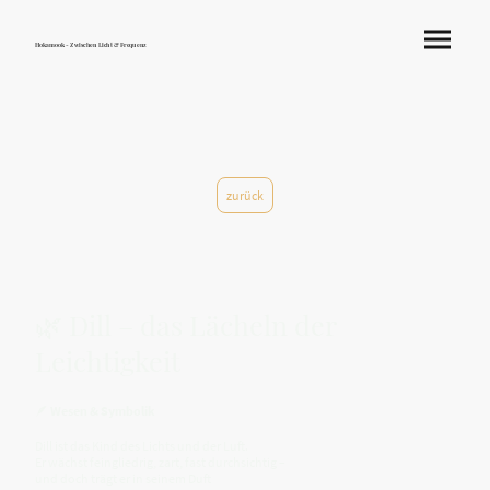
Hokamook - Zwischen Licht & Frequenz
zurück
🌿 Dill – das Lächeln der
Leichtigkeit
🪶
Wesen & Symbolik
Dill ist das Kind des Lichts und der Luft.
Er wächst feingliedrig, zart, fast durchsichtig –
und doch trägt er in seinem Duft