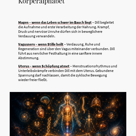
Körperalphabet
Magen – wenn das Leben schwer im Bauch liegt
– Dill begleitet
die Aufnahme und erste Verarbeitung der Nahrung. Krampf,
Druck und nervöse Unruhe dürfen sich in beweglichere
Verdauung verwandeln.
Vagusnerv – wenn Stille heilt
– Verdauung, Ruhe und
Regeneration sind über den Vagus miteinander verbunden. Dill
führt aus nervlicher Festhaltung in eine sanftere innere
Abstimmung.
Uterus – wenn Schöpfung atmet
– Menstruationsrhythmus und
Unterleibskrämpfe verbinden Dill mit dem Uterus. Gebundene
Spannung darf nachlassen, damit die zyklische Bewegung
wieder freier fließt.