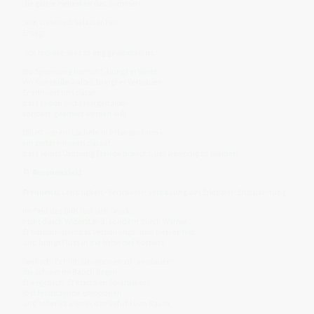
die ganze Heiterkeit des Sommers.
Sein Wesen ist Gelassenheit.
Er sagt:
„Ich lockere, was zu eng geworden ist.“
Wo Spannung herrscht, bringt er Weite.
Wo Kontrolle waltet, bringt er Vertrauen.
Er erinnert uns daran,
dass Leben nicht festgehalten,
sondern geatmet werden will.
Dill ist wie ein Lächeln in Pflanzenform –
ein zarter Hinweis darauf,
dass selbst Ordnung Freude braucht, um lebendig zu bleiben.
🌀
Resonanzfeld
Frequenz:
Leichtigkeit · Vertrauen · Verdauung des Erlebten · Entspannung
Im Feld des Dills löst sich Druck,
nicht durch Widerstand, sondern durch Wärme.
Er harmonisiert das Verdauungs- und Nervenfeld
und bringt Fluss in die Mitte des Körpers.
Seelisch: Er hilft, Situationen zu „verdauen“,
die schwer im Bauch liegen.
Energetisch: Er klärt den Solarplexus,
löst festsitzende Emotionen
und schenkt wieder das Gefühl von Raum.