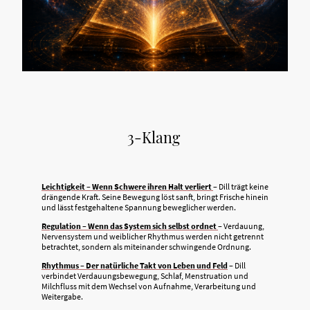
3-Klang
Leichtigkeit – Wenn Schwere ihren Halt verliert
– Dill trägt keine
drängende Kraft. Seine Bewegung löst sanft, bringt Frische hinein
und lässt festgehaltene Spannung beweglicher werden.
Regulation – Wenn das System sich selbst ordnet
– Verdauung,
Nervensystem und weiblicher Rhythmus werden nicht getrennt
betrachtet, sondern als miteinander schwingende Ordnung.
Rhythmus – Der natürliche Takt von Leben und Feld
– Dill
verbindet Verdauungsbewegung, Schlaf, Menstruation und
Milchfluss mit dem Wechsel von Aufnahme, Verarbeitung und
Weitergabe.