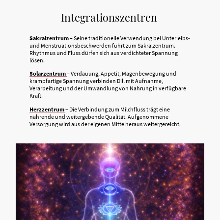
Integrationszentren
Sakralzentrum
– Seine traditionelle Verwendung bei Unterleibs-
und Menstruationsbeschwerden führt zum Sakralzentrum.
Rhythmus und Fluss dürfen sich aus verdichteter Spannung
lösen.
Solarzentrum
– Verdauung, Appetit, Magenbewegung und
krampfartige Spannung verbinden Dill mit Aufnahme,
Verarbeitung und der Umwandlung von Nahrung in verfügbare
Kraft.
Herzzentrum
– Die Verbindung zum Milchfluss trägt eine
nährende und weitergebende Qualität. Aufgenommene
Versorgung wird aus der eigenen Mitte heraus weitergereicht.