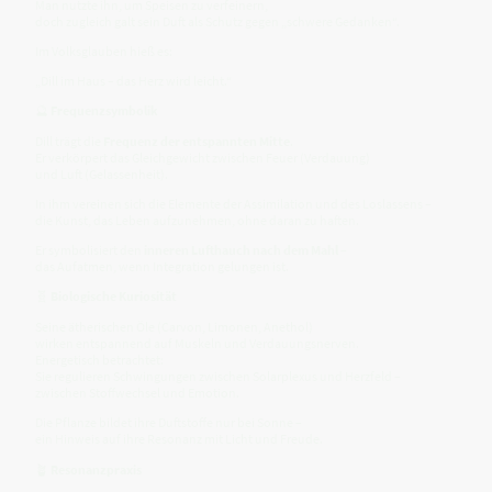
Man nutzte ihn, um Speisen zu verfeinern,
doch zugleich galt sein Duft als Schutz gegen „schwere Gedanken“.
Im Volksglauben hieß es:
„Dill im Haus – das Herz wird leicht.“
🔮
Frequenzsymbolik
Dill trägt die
Frequenz der entspannten Mitte
.
Er verkörpert das Gleichgewicht zwischen Feuer (Verdauung)
und Luft (Gelassenheit).
In ihm vereinen sich die Elemente der Assimilation und des Loslassens –
die Kunst, das Leben aufzunehmen, ohne daran zu haften.
Er symbolisiert den
inneren Lufthauch nach dem Mahl
–
das Aufatmen, wenn Integration gelungen ist.
🧬
Biologische Kuriosität
Seine ätherischen Öle (Carvon, Limonen, Anethol)
wirken entspannend auf Muskeln und Verdauungsnerven.
Energetisch betrachtet:
Sie regulieren Schwingungen zwischen Solarplexus und Herzfeld –
zwischen Stoffwechsel und Emotion.
Die Pflanze bildet ihre Duftstoffe nur bei Sonne –
ein Hinweis auf ihre Resonanz mit Licht und Freude.
🪴
Resonanzpraxis