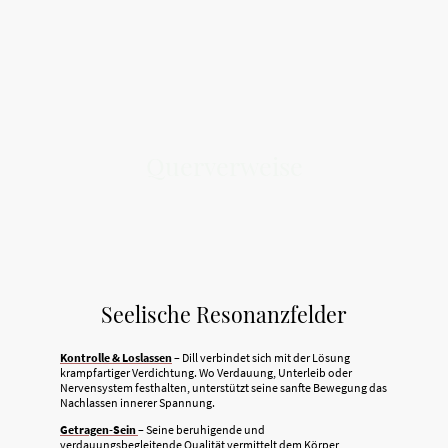
Querverweise
Seelische Resonanzfelder
Kontrolle & Loslassen
– Dill verbindet sich mit der Lösung
krampfartiger Verdichtung. Wo Verdauung, Unterleib oder
Nervensystem festhalten, unterstützt seine sanfte Bewegung das
Nachlassen innerer Spannung.
Getragen-Sein
– Seine beruhigende und
verdauungsbegleitende Qualität vermittelt dem Körper