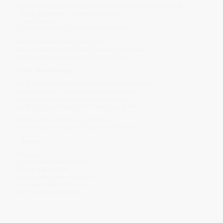
– Reibe frische Dillsamen zwischen den Fingern und atme den Duft.
– Spüre, wie Wärme in deinen Bauch zieht.
– Sage innerlich:
„Ich erlaube mir, das Leben leicht zu nehmen.“
Auch als Tee oder Gewürz kann Dill
bewusst als Ritual der inneren Entspannung dienen –
ein kleiner Akt, um das eigene Feld zu lockern.
📖
Alte Überlieferung
In Ägypten galt Dill als Geschenk des Sonnengottes Ra –
eine Pflanze, die „Freude in den Magen“ brachte.
Im Mittelalter hing man Dillsträuße an Türen,
um Streit zu besänftigen und Frieden zu wahren.
Die Nordvölker nannten ihn „Herzgrün“ –
weil sein Duft wie das Gefühl des Heimkommens war.
✨
Essenz
Dill spricht:
„Ich bin das Lächeln der Mitte.
Ich löse, was festhält,
und schenke Frieden im Bauch.
Ich bin der Atem der Freude –
leicht, klar, still und wahr.“