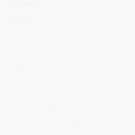
💎
Frequenzwirkung
Chakren:
Solarplexus · Herz · Kehlkopf
Frequenzfarbe:
Goldgelb mit feinem Grünschimmer
Wirkqualität:
Öffnung, Verdauung, emotionale Entspannung
Dill schwingt in einer Frequenz der heiteren Ordnung –
er bringt Bewegung in Stagnation,
ohne Chaos zu erzeugen.
Im harmonischen Feld schenkt er Freude, Lockerheit und Verdauungsruhe.
Im disharmonischen zeigt er Überforderung, Nervosität oder innere Enge –
bis Gelassenheit zurückkehrt.
🌿
Pflanzliches Wissen
Botanik:
Anethum graveolens
, Familie der Doldenblütler (Apiaceae)
Vorkommen:
Mittelmeerraum, sonnige Felder, Gärten
Wesen:
zart, duftend, lichtliebend – das Grün der Heiterkeit
Seine Blätter gleichen feinen Antennen,
die Sonne und Wind zugleich empfangen –
eine Pflanze, die Licht in Bewegung verwandelt.
📜
Traditionelle Verwendung
Seit der Antike gilt Dill als „Magenfreund und Friedensbringer“.
Die Griechen legten ihn auf den Bauch bei Unruhe,
die Römer gaben ihn Soldaten zur Beruhigung.
In Klöstern wurde er als Symbol des Friedens und der Maßhaltung gepflanzt.