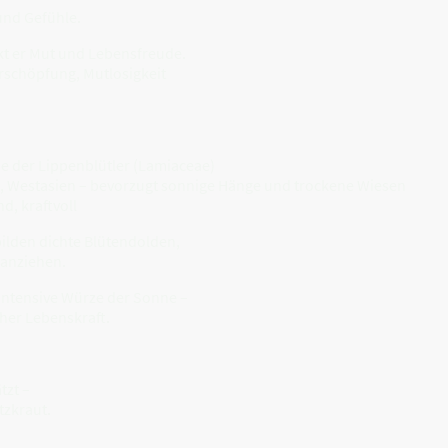
und Gefühle.
t er Mut und Lebensfreude.
rschöpfung, Mutlosigkeit
lie der Lippenblütler (Lamiaceae)
, Westasien – bevorzugt sonnige Hänge und trockene Wiesen
d, kraftvoll
bilden dichte Blütendolden,
 anziehen.
 intensive Würze der Sonne –
cher Lebenskraft.
tzt –
tzkraut.