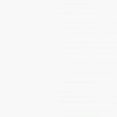
🌀
Resonanzfeld
Frequenz:
Lebenskraft · Wärme · 
Im Feld des Dosts beginnt Energie
Er aktiviert den inneren Funken
und bringt Bewegung in stagnie
Seelisch stärkt er Lebensfreude 
Energetisch wirkt er klärend und
wie eine warme Sonne im Inneren
Sein Resonanzfeld ist lebendig, 
Er erinnert das System daran,
dass Energie aus Begeisterung en
💎
Frequenzwirkung
Chakren:
Solarplexus · Herz
Frequenzfarbe:
Warmes Gold mit
Wirkqualität:
Aktivierung · Schutz 
Dost wirkt wie ein kleines Feuer
Er stärkt die innere Mitte