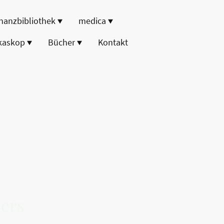
nanzbibliothek
medica
kaskop
Bücher
Kontakt
uers