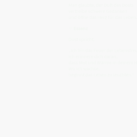
Man glaubte, der Duft des Dosts
vertreibe schwere Gedanken
und öffne das Herz für das Leben
✨
Essenz
Dost spricht:
„Ich bin das Feuer der Lebensfre
Ich erinnere dich daran,
dass Mut und Wärme in deinem 
Wo ich wachse,
beginnt das Leben zu leuchten.“