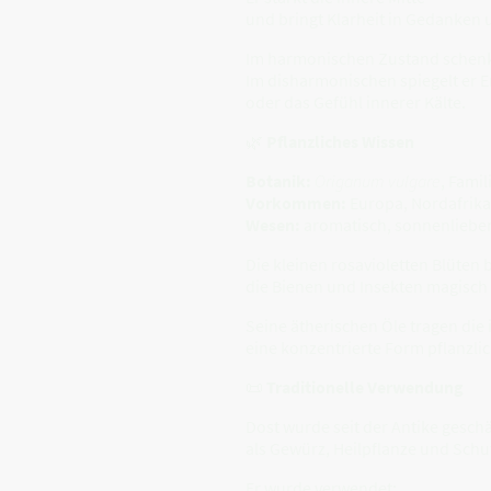
und bringt Klarheit in Gedanken 
Im harmonischen Zustand schenk
Im disharmonischen spiegelt er E
oder das Gefühl innerer Kälte.
🌿
Pflanzliches Wissen
Botanik:
Origanum vulgare
, Fami
Vorkommen:
Europa, Nordafrika
Wesen:
aromatisch, sonnenlieben
Die kleinen rosavioletten Blüten 
die Bienen und Insekten magisch
Seine ätherischen Öle tragen die
eine konzentrierte Form pflanzli
📜
Traditionelle Verwendung
Dost wurde seit der Antike geschä
als Gewürz, Heilpflanze und Schu
Er wurde verwendet: