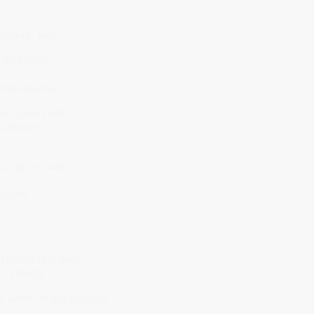
Schutz · Mut
 zu fließen.
rende Räume.
und Zuversicht.
 schützend –
.
würzig und wach.
tsteht.
 rubinrotem Kern
· Vitalität
 im Zentrum des Körpers.