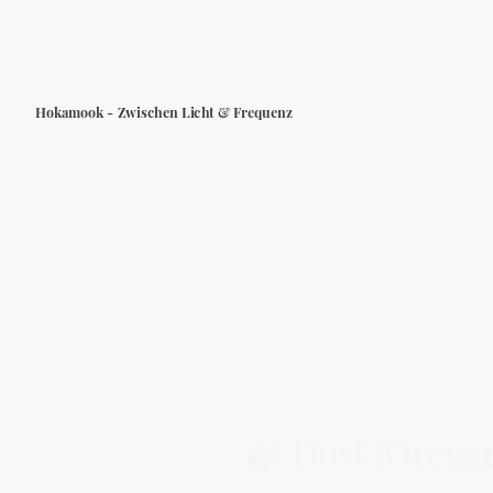
Hokamook - Zwischen Licht & Frequenz
🌿 Dost (Orega