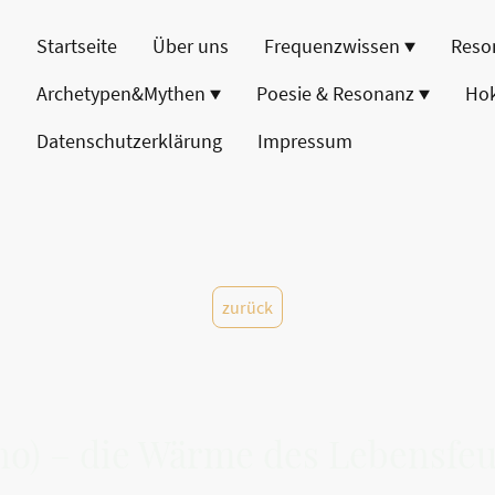
Startseite
Über uns
Frequenzwissen
Reso
Archetypen&Mythen
Poesie & Resonanz
Ho
Datenschutzerklärung
Impressum
zurück
no) – die Wärme des Lebensfe