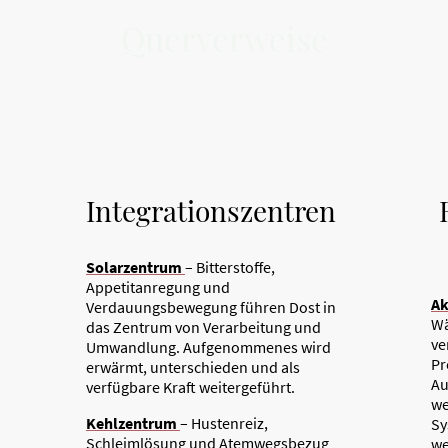
Querverweise
Integrationszentren
Solarzentrum
– Bitterstoffe,
Appetitanregung und
Ak
Verdauungsbewegung führen Dost in
Wä
das Zentrum von Verarbeitung und
ve
Umwandlung. Aufgenommenes wird
Pr
erwärmt, unterschieden und als
Au
verfügbare Kraft weitergeführt.
we
Kehlzentrum
– Hustenreiz,
Sy
Schleimlösung und Atemwegsbezug
we