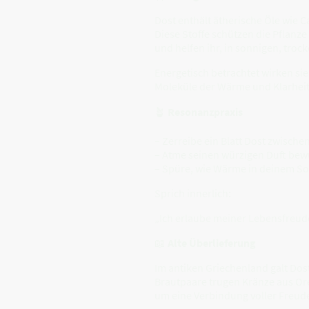
Dost enthält ätherische Öle wie 
Diese Stoffe schützen die Pflanz
und helfen ihr, in sonnigen, tro
Energetisch betrachtet wirken sie
Moleküle der Wärme und Klarheit
🪴
Resonanzpraxis
– Zerreibe ein Blatt Dost zwische
– Atme seinen würzigen Duft bewu
– Spüre, wie Wärme in deinem Sol
Sprich innerlich:
„Ich erlaube meiner Lebensfreud
📖
Alte Überlieferung
Im antiken Griechenland galt Dost
Brautpaare trugen Kränze aus Or
um eine Verbindung voller Freud