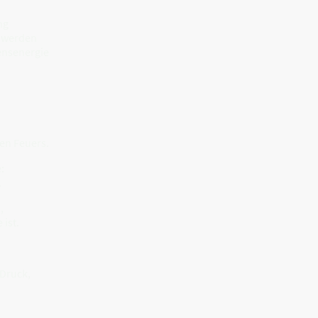
ng
hwerden
ensenergie
ren Feuers.
:
.
,
ist.
 Druck,