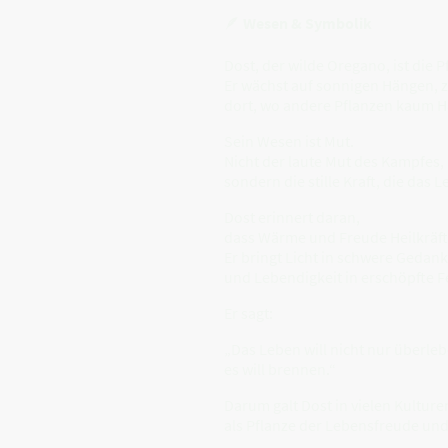
🪶
Wesen & Symbolik
Dost, der wilde Oregano, ist die 
Er wächst auf sonnigen Hängen, 
dort, wo andere Pflanzen kaum Ha
Sein Wesen ist Mut.
Nicht der laute Mut des Kampfes,
sondern die stille Kraft, die das L
Dost erinnert daran,
dass Wärme und Freude Heilkräft
Er bringt Licht in schwere Gedan
und Lebendigkeit in erschöpfte F
Er sagt:
„Das Leben will nicht nur überleb
es will brennen.“
Darum galt Dost in vielen Kulture
als Pflanze der Lebensfreude un