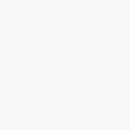
Pflanze der warmen Lebenskraft.
zwischen Steinen und kargen Böden –
lt finden.
eben trägt.
e sind.
ken
elder.
en –
n
d der Herzenswärme.