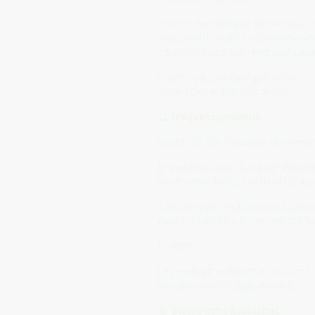
– zur Unterstützung der Verdauu
– bei Erkältungen und Atembesc
– zur Stärkung von Herz und Leb
In der Volksmedizin galt er als
„Kraut der guten Stimmung“.
🔮
Frequenzsymbolik
Dost trägt die Frequenz des inne
Er steht für das Gesetz der Wärme
Wo Energie fließt, entsteht Leben
Sein würziger Duft erinnert daran
dass Freude eine Form von Stärke 
Er lehrt:
Lebenskraft entsteht nicht durch
sondern durch Begeisterung.
🧬
Biologische Kuriosität