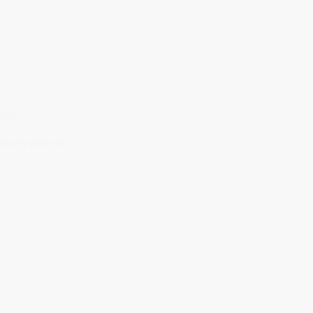
.
ude.
Herzen wohnen.