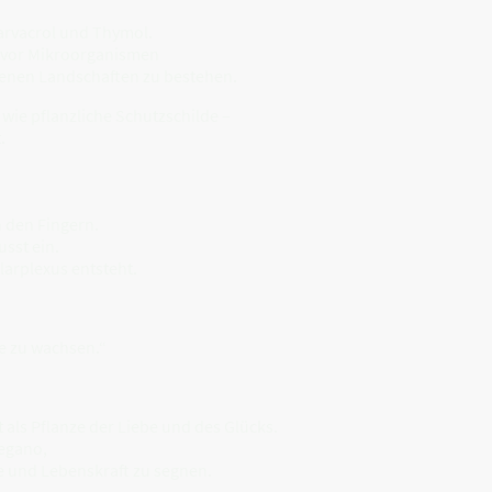
Carvacrol und Thymol.
e vor Mikroorganismen
ckenen Landschaften zu bestehen.
 wie pflanzliche Schutzschilde –
.
n den Fingern.
sst ein.
arplexus entsteht.
e zu wachsen.“
 als Pflanze der Liebe und des Glücks.
egano,
e und Lebenskraft zu segnen.