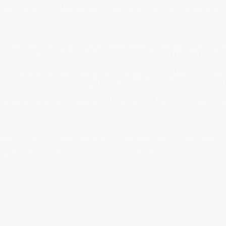
uck, Ruhe oder Unsicherheit oft wahr, noch bevor gesprochen od
ektromagnetische Feld des menschlichen Körpers. Seine Aktivität lä
ch messbar unter Stress, Angst, Ruhe oder emotionaler Kohärenz.
fortlaufend auf kleinste Veränderungen im Umfeld. Mimik, Körpe
nbewusst verarbeitet, lange bevor der Verstand sie bewusst einor
nche Menschen „angenehm“, „anstrengend“, „klar“ oder „schwer“ wi
hmal gar nicht zuerst den Charakter eines anderen — sondern de
as, was jemand sagt, sondern auch, in welchem inneren Zustand es 