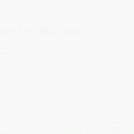
alte Überlieferung
enschen nicht als isolierten Körper, sondern als Wesen, das von ei
eben ist.
h bezeichnet als:
 „Ka“ – einem Lebensfeld, das den Menschen durchdringt und über
rana, Chakren und Lichtkörper als Ausdruck eines lebendigen Bewus
das Himmel, Erde und Mensch miteinander verbindet. Viele schama