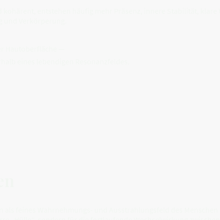
d kohärent, entstehen häufig mehr Präsenz, innere Stabilität, kl
g und Verkörperung.
er Hautoberfläche —
rhalb eines lebendigen Resonanzfeldes.
en
onen als feines Wahrnehmungs- und Ausstrahlungsfeld des Mensche
tarre „Hülle“, sondern für die fortlaufende Wechselwirkung zwische