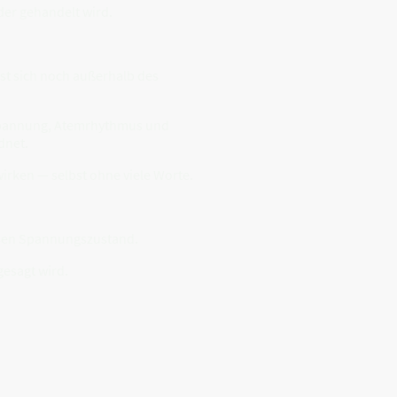
er gehandelt wird.
sst sich noch außerhalb des
rspannung, Atemrhythmus und
dnet.
rken — selbst ohne viele Worte.
ssen Spannungszustand.
gesagt wird.