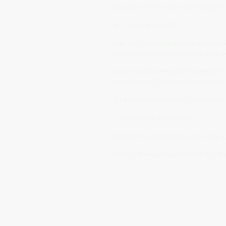
Darum nehmen wir Stimmungen, Dr
🌿 Schon gewusst?
Das Herz erzeugt das stärkste el
Körpers messen und verändert si
Auch das Nervensystem reagiert 
emotionale Zustände werden oft u
So entsteht das Gefühl, dass ma
✨ Amüsante Randnotiz
Vielleicht spüren Menschen manc
Denn oft entscheidet nicht nur d