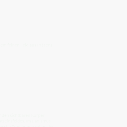
nem feinen Feld aus Präsenz,
 den sichtbaren Körper
stseinsfeldes. Im Daoismus
nische Traditionen sahen den