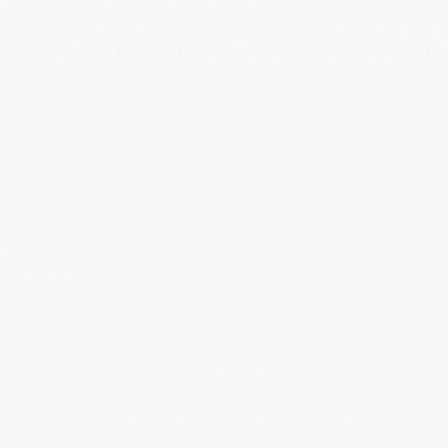
elbar, ob ein Feld ruhig, offen, angespannt, erschöpft oder klar 
rtlaufend auf Gedanken, Emotionen, Räume, Beziehungen, Atmosphä
uf:
erung.
ht bloß Schutz.
ion.
d —
 körperliche Verdichtung innerhalb des Torusraums.
 zeigen sich häufig innere Unruhe, erhöhte Reizempfindlichkeit, Er