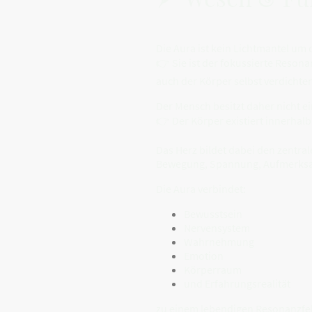
Die Aura ist kein Lichtmantel um 
👉 Sie ist der fokussierte Reso
auch der Körper selbst verdichte
Der Mensch besitzt daher nicht ei
👉 Der Körper existiert innerhalb
Das Herz bildet dabei den zentr
Bewegung, Spannung, Aufmerksa
Die Aura verbindet:
Bewusstsein
Nervensystem
Wahrnehmung
Emotion
Körperraum
und Erfahrungsrealität
zu einem lebendigen Resonanzfe