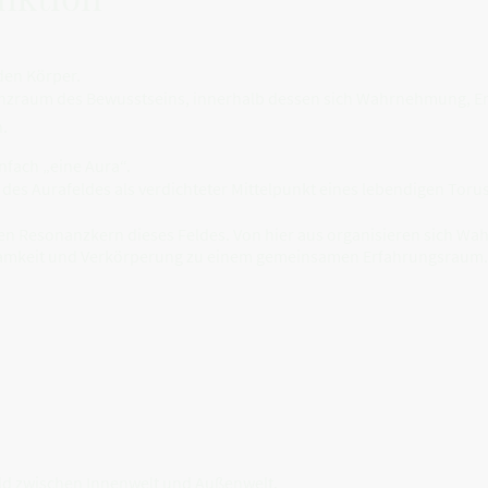
den Körper.
nanzraum des Bewusstseins, innerhalb dessen sich Wahrnehmung, Em
n.
nfach „eine Aura“.
 des Aurafeldes als verdichteter Mittelpunkt eines lebendigen Torus
alen Resonanzkern dieses Feldes. Von hier aus organisieren sich 
mkeit und Verkörperung zu einem gemeinsamen Erfahrungsraum.
ld zwischen Innenwelt und Außenwelt.