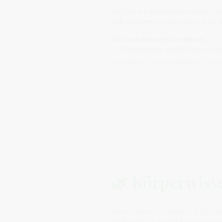
Bleibt die Aura dagegen ruhig un
natürliche Form von Ausstrahlun
Die Aura erinnert uns daran:
👉 Bewusstsein endet nicht an d
der Mensch lebt fortlaufend inne
🌿 Körperwiss
Die Aura wird in vielen Traditi
System steht sie nicht für eine s