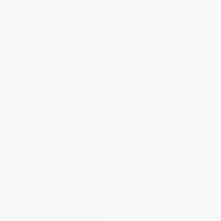
 steht.
nz oder leuchtender
, Klarheit und geistiger Präsenz.
 bringt.
chen umgibt und schützt. Dieses
von Stabilität und Klarheit, ein
rale Rolle. Menschen wurden
efühl, das sie im Raum
für Ruhe und Klarheit, Grün für
rnehmung, Präsenz und Erfahrung