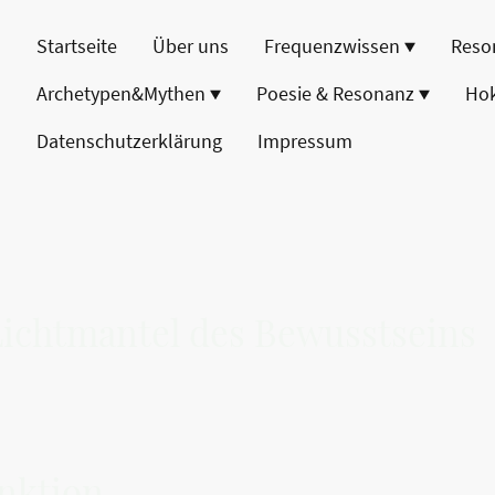
Startseite
Über uns
Frequenzwissen
Reso
Archetypen&Mythen
Poesie & Resonanz
Ho
Datenschutzerklärung
Impressum
Lichtmantel des Bewusstseins
nktion