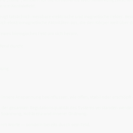
rem Kontaktfeld.
ugt tatsächlich messbare elektrische und magnetische Felder. Bes
ch elektromagnetische Aktivitäten aus, die den Körper weit über di
reales biologisches Feld um sich herum.
ufend durch:
mung
nnere Anspannung beeinflussen, wie offen, stabil oder erschöpft 
 der gesamten Regulationsqualität des Systems verstanden werden —
n Spannung, Kohärenz und innerer Ordnung.
urch Worte — sondern bereits durch sein Feld.