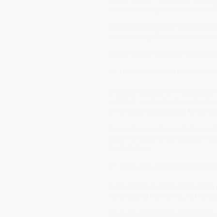
Menschen eingebettet in ein Kraf
Auch im Christentum und Buddhis
Ausstrahlung. Dieses Licht galt n
Immer wieder zeigt sich dabei die
👉 Der Mensch wirkt nicht nur dur
In vielen mystischen Traditionen
„Lichtei“ symbolisierte Sammlung,
unruhiges Feld als offen für Verw
Besonders in schamanischen und
nicht nur nach ihren Aussagen be
hinterließen.
👉 Nicht alles wird zuerst gesehe
Auch Farben wurden symbolisch ge
Heilung und Harmonie, Rot für L
Die Aura galt dabei nicht bloß a