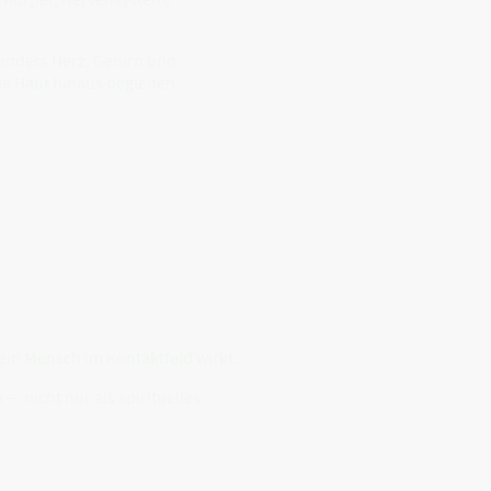
onders Herz, Gehirn und
e Haut hinaus begleiten.
ein Mensch im Kontaktfeld wirkt.
 nicht nur als spirituelles