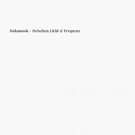
Hokamook - Zwischen Licht & Frequenz
🌈 Aura – Der 
🪶 Wesen & Fu