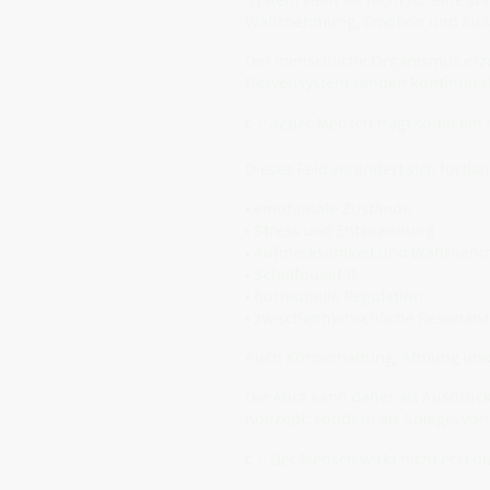
Wahrnehmung, Emotion und äuße
Der menschliche Organismus erze
Nervensystem senden kontinuierli
👉 Jeder Mensch trägt somit ein 
Dieses Feld verändert sich fortla
• emotionale Zustände
• Stress und Entspannung
• Aufmerksamkeit und Wahrneh
• Schlafqualität
• hormonelle Regulation
• zwischenmenschliche Resonanz
Auch Körperhaltung, Atmung und i
Die Aura kann daher als Ausdruck
Konzept, sondern als Spiegel vo
👉 Der Mensch wirkt nicht erst d