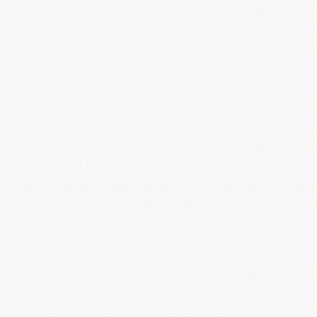
tfeld, das mit Natur, Geistwelt und Umgebung in ständiger Resonanz
mus erscheinen Heilige und Erwachte häufig mit Nimbus, Lichtkra
icht als Schmuck, sondern als sichtbarer Ausdruck innerer Sammlung
selbe Erkenntnis:
ch das, was er tut – sondern auch durch das Feld, das er in die Welt
 wurde dieses Feld als eiförmiger Raum beschrieben, der den Mens
 Zentrierung und innere Ordnung. Ein ruhiges Feld galt als Zeichen 
irrung, Angst oder fremde Einflüsse.
 indigenen Kulturen spielte Wahrnehmung vor dem Wort eine zent
urteilt, sondern nach ihrer Präsenz, ihrer Ausstrahlung und dem G
n — vieles wird zuerst gespürt.
lesen. Gold stand häufig für Bewusstsein und geistige Reife, Blau 
ebenskraft und Erdung.
ls Lichtschein um den Körper, sondern als jener Raum, in dem Wah