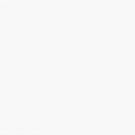
are Wahrnehmung und eine
n beschrieben. Im Hokamook-
n Körper, Nervensystem,