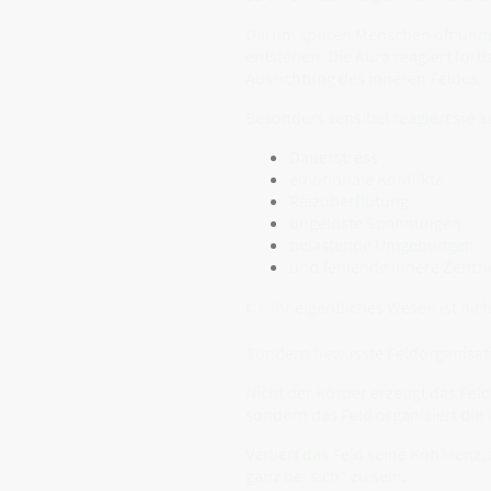
Darum spüren Menschen oft unmitt
entstehen. Die Aura reagiert fo
Ausrichtung des inneren Feldes.
Besonders sensibel reagiert sie a
Dauerstress
emotionale Konflikte
Reizüberflutung
ungelöste Spannungen
belastende Umgebungen
und fehlende innere Zentri
👉 Ihr eigentliches Wesen ist nic
Sondern bewusste Feldorganisat
Nicht der Körper erzeugt das Fel
sondern das Feld organisiert die
Verliert das Feld seine Kohärenz,
ganz bei sich“ zu sein.