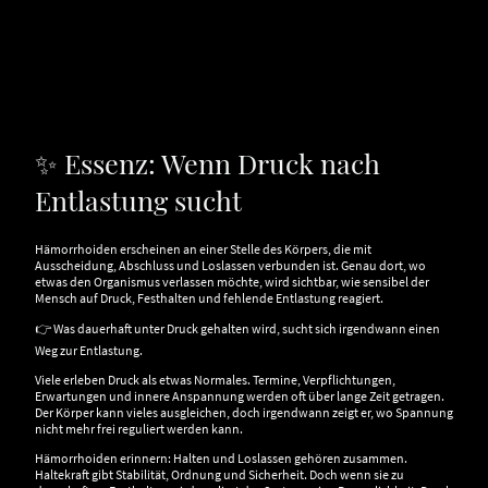
✨ Essenz: Wenn Druck nach
Entlastung sucht
Hämorrhoiden erscheinen an einer Stelle des Körpers, die mit
Ausscheidung, Abschluss und Loslassen verbunden ist. Genau dort, wo
etwas den Organismus verlassen möchte, wird sichtbar, wie sensibel der
Mensch auf Druck, Festhalten und fehlende Entlastung reagiert.
👉 Was dauerhaft unter Druck gehalten wird, sucht sich irgendwann einen
Weg zur Entlastung.
Viele erleben Druck als etwas Normales. Termine, Verpflichtungen,
Erwartungen und innere Anspannung werden oft über lange Zeit getragen.
Der Körper kann vieles ausgleichen, doch irgendwann zeigt er, wo Spannung
nicht mehr frei reguliert werden kann.
Hämorrhoiden erinnern: Halten und Loslassen gehören zusammen.
Haltekraft gibt Stabilität, Ordnung und Sicherheit. Doch wenn sie zu