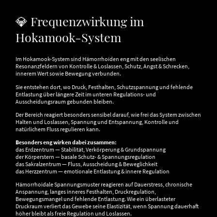
💎 Frequenzwirkung im
Hokamook-System
Im Hokamook-System sind Hämorrhoiden eng mit den seelischen
Resonanzfeldern von Kontrolle & Loslassen, Schutz, Angst & Schrecken,
innerem Wert sowie Bewegung verbunden.
Sie entstehen dort, wo Druck, Festhalten, Schutzspannung und fehlende
Entlastung über längere Zeit im unteren Regulations- und
Ausscheidungsraum gebunden bleiben.
Der Bereich reagiert besonders sensibel darauf, wie frei das System zwischen
Halten und Loslassen, Spannung und Entspannung, Kontrolle und
natürlichem Fluss regulieren kann.
Besonders eng wirken dabei zusammen:
das Erdzentrum — Stabilität, Verkörperung & Grundspannung
der Körperstern — basale Schutz- & Spannungsregulation
das Sakralzentrum — Fluss, Ausscheidung & Beweglichkeit
das Herzzentrum — emotionale Entlastung & innere Regulation
Hämorrhoidale Spannungsmuster reagieren auf Dauerstress, chronische
Anspannung, langes inneres Festhalten, Druckregulation,
Bewegungsmangel und fehlende Entlastung. Wie ein überlasteter
Druckraum verliert das Gewebe seine Elastizität, wenn Spannung dauerhaft
höher bleibt als freie Regulation und Loslassen.