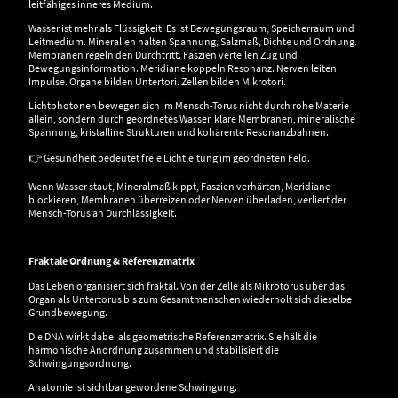
leitfähiges inneres Medium.
Wasser ist mehr als Flüssigkeit. Es ist Bewegungsraum, Speicherraum und
Leitmedium. Mineralien halten Spannung, Salzmaß, Dichte und Ordnung.
Membranen regeln den Durchtritt. Faszien verteilen Zug und
Bewegungsinformation. Meridiane koppeln Resonanz. Nerven leiten
Impulse. Organe bilden Untertori. Zellen bilden Mikrotori.
Lichtphotonen bewegen sich im Mensch-Torus nicht durch rohe Materie
allein, sondern durch geordnetes Wasser, klare Membranen, mineralische
Spannung, kristalline Strukturen und kohärente Resonanzbahnen.
👉 Gesundheit bedeutet freie Lichtleitung im geordneten Feld.
Wenn Wasser staut, Mineralmaß kippt, Faszien verhärten, Meridiane
blockieren, Membranen überreizen oder Nerven überladen, verliert der
Mensch-Torus an Durchlässigkeit.
Fraktale Ordnung & Referenzmatrix
Das Leben organisiert sich fraktal. Von der Zelle als Mikrotorus über das
Organ als Untertorus bis zum Gesamtmenschen wiederholt sich dieselbe
Grundbewegung.
Die DNA wirkt dabei als geometrische Referenzmatrix. Sie hält die
harmonische Anordnung zusammen und stabilisiert die
Schwingungsordnung.
Anatomie ist sichtbar gewordene Schwingung.