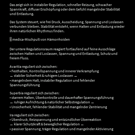
Das zeigt sich in instabiler Regulation, schneller Reizung, schwacher
Spannkraft, diffuser Erschöpfung oder dem Gefühl mangelnder Stabilität
und Entlastung.
Das System steuert, wie frei Druck, Ausscheidung, Spannung und Loslassen
verbunden bleiben. Stabilität entsteht, wenn Halten und Entlastung wieder
ihren natürlichen Rhythmus finden.
🎚️ medica-Mischpult von Hämorrhoiden
Der untere Regulationsraum reagiert fortlaufend auf feine Ausschläge
zwischen Halten und Loslassen, Spannung und Entlastung, Schutz und
freiem Fluss.
Avaritia reguliert sich zwischen:
• Festhalten, Kontrollspannung und innerer Verkrampfung
↔ stabiler Sicherheit & ruhigem Loslassen ↔
• mangelndem Halt, instabiler Regulation und fehlender
Spannungsführung
Superbia reguliert sich zwischen:
• starrem Halten, Überkontrolle und dauerhafter Spannungsführung
↔ ruhiger Aufrichtung & natürlicher Selbstregulation ↔
• Unsicherheit, fehlender Stabilität und mangelnder Zentrierung
Ira reguliert sich zwischen:
• Überdruck, Reizspannung und entzündlicher Überreaktion
↔ klarer Schutzkraft & beweglicher Regulation ↔
• passiver Spannung, träger Regulation und mangelnder Aktivierung