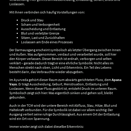
Loslassen.
Mit ihnen verbinden sich häufig Vorstellungen von:
Druck und Stau
Scham und Verborgenheit
Ausscheidung und Entlastung
Blut und verletzter Grenze
Sitzen, Last und Zurückhalten
Loslassen am Ende eines Prozesses
Der Darmausgang erscheint symbolisch als letzter Übergang zwischen Innen
und Außen. Was aufgenommen, verdaut und verarbeitet wurde, soll hier
den Körper verlassen. Dieser Bereich ist erdnah, verborgen und selten
verklärt – gerade dadurch trägt er eine ehrliche Symbolik: Nicht alles im
Menschen strebt nach oben, Licht und Erkenntnis. Ein Teil des Lebens
besteht darin, das Verbrauchte wieder abzugeben.
Im Ayurveda gehört dieser Raum zum abwärts gerichteten Fluss, dem
Apana
Vayu
. Er trägt Ausscheidung, Geburt, Menstruation, Entlastung und
Loslassen. Wenn dieser Fluss gestört ist, entsteht Druck im unteren Raum.
Symbolisch zeigt sich hier: Was eigentlich sinken und gehen soll, bleibt
gebunden.
Auch in der TCM wird der untere Bereich mit Abfluss, Stau, Hitze, Blut und
Haltekraft verbunden. Für die Symbolik ist dabei vor allem wichtig: Der
Ausgang verliert seine ruhige Durchlässigkeit. Aus einem Ort der Entlastung
wird ein Ort von Spannung.
Immer wieder zeigt sich dabei dieselbe Erkenntnis: