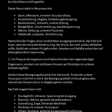
Aus Durchlass wird Engstelle.
Dieser Raum steht in Resonanz mit:
Darm, Afterraum, innerem Torusdurchlass
Ausscheidung, Abgabe, Entlastungsbewegung
Beckenboden, Schwere, unterer Erdung
Blutgefäßen, Druckverteilung, Gewebespannung
Wärme, Reibung, unterem Feuerreiz
Haltekraft, Loslassen, Rückführung
Hämorrhoiden folgen einer verdichteten Ausgangsmechanik. Das Feld will
lösen, aber die Schwelle bleibt zu eng. Der Druck, der nach außen abfließen
sollte, bleibt am unteren Pol gebunden. Gewebe und Gefäße antworten auf
diese gebundene Spannung.
👉 Im Frequenzhologramm sind Hämorrhoiden kein eigenständiger
Organraum, sondern ein sichtbarer Hinweis auf Rückstau im unteren
Entlastungsfeld.
Verliert diese Bewegungsdynamik ihre Harmonik, findet der untere
Torusraum nicht frei in die 9. Die Bewegung bleibt im Druck gebunden,
obwohl der Körper schon in Abgabe gehen möchte.
Das Feld reagiert dann mit:
Druckgefühl, Schwere, Spannung am Ausgang
Brennen, Wärme, gereizte Gewebereaktion
Schwellung, Enge, fehlende Weichheit
Rückstau im unteren Torusraum
Scham, Rückzug, gestörte Ausgangswahrnehmung