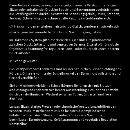
Dauerhaftes Pressen, Bewegungsmangel, chronische Verstopfung, langes
Sitzen oder anhaltender Druck im Bauch- und Beckenraum beeinträchtigen
die Gefäßregulation direkt. Es entstehen Spannungsgefühl, Druck, Brennen,
Juckreiz, Schwellung oder schmerzhafte Reizung im Enddarmbereich.
👉 Hämorrhoiden entstehen meist nicht plötzlich, sondern entwickeln sich
über längere Zeit veränderter Druck- und Spannungsregulation.
Im Hokamook-System gilt dieser Bereich als sensibles Regulationsfeld
zwischen Druck, Entlastung und vegetativer Balance. Er zeigt oft früh, ob der
Organismus Spannung frei regulieren kann – oder dauerhaft unter innerem
Druck arbeitet.
🌿 Schon gewusst?
Die Gefäßpolster des Enddarms sind Teil der natürlichen Feinabdichtung des
Körpers. Ohne sie könnte der Schließmuskel den Darm nicht vollständig und
flexibel verschließen.
Sie funktionieren wie kleine Schwellkörper: Sie füllen sich mit Blut zur
Abdichtung und entleeren sich bei der Ausscheidung. Gesundheit entsteht
durch den rhythmischen Wechsel zwischen Füllen, Entlasten und freiem
Blutfluss.
Langes Sitzen, starkes Pressen oder chronische Verstopfung erhöhen den
venösen Druck im Beckenbereich und belasten die empfindlichen
Gefäßstrukturen. Auch Stress und anhaltende innere Spannung
beeinflussen Darmbewegung, Gefäßspannung und vegetative Regulation
unmittelbar.