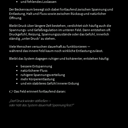
und fehlendes Loslassen
Der Beckenraum bewegt sich dabei fortlaufend zwischen Spannung und
Entlastung, Halt und Fluss sowie zwischen Rückzug und natürlicher
Öffnung.
Bleibt Druck über längere Zeit bestehen, verdichtet sich häufig auch die
Spannungs- und Gefäßregulation im unteren Feld. Dann entstehen oft
Druckgefühl, Reizung, Spannungszustände oder das Gefühl, innerlich
ständig „unter Druck“ zu stehen.
Viele Menschen versuchen dauerhaft zu funktionieren —
während das innere Feld kaum noch wirkliche Entlastung zulässt.
Bleibt das System dagegen ruhiger und kohärenter, entstehen häufig:
bessere Entspannung
natürlicherer Fluss
ruhigere Spannungsverteilung
mehr Körperentlastung
und ein stabileres Gefühl innerer Erdung
👉 Das Feld erinnert fortlaufend daran:
„Darf Druck wieder abfließen —
oder hält das System dauerhaft Spannung fest?“