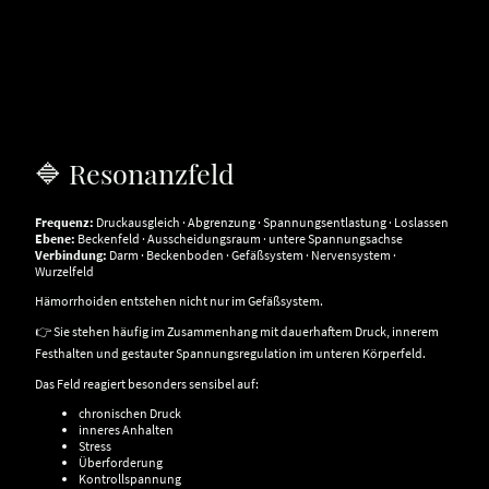
🔷 Resonanzfeld
Frequenz:
Druckausgleich · Abgrenzung · Spannungsentlastung · Loslassen
Ebene:
Beckenfeld · Ausscheidungsraum · untere Spannungsachse
Verbindung:
Darm · Beckenboden · Gefäßsystem · Nervensystem ·
Wurzelfeld
Hämorrhoiden entstehen nicht nur im Gefäßsystem.
👉 Sie stehen häufig im Zusammenhang mit dauerhaftem Druck, innerem
Festhalten und gestauter Spannungsregulation im unteren Körperfeld.
Das Feld reagiert besonders sensibel auf:
chronischen Druck
inneres Anhalten
Stress
Überforderung
Kontrollspannung