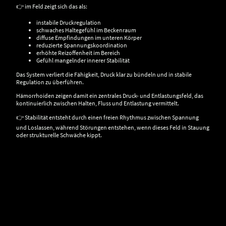
👉 im Feld zeigt sich das als:
instabile Druckregulation
schwaches Haltegefühl im Beckenraum
diffuse Empfindungen im unteren Körper
reduzierte Spannungskoordination
erhöhte Reizoffenheit im Bereich
Gefühl mangelnder innerer Stabilität
Das System verliert die Fähigkeit, Druck klar zu bündeln und in stabile
Regulation zu überführen.
Hämorrhoiden zeigen damit ein zentrales Druck- und Entlastungsfeld, das
kontinuierlich zwischen Halten, Fluss und Entlastung vermittelt.
👉 Stabilität entsteht durch einen freien Rhythmus zwischen Spannung
und Loslassen, während Störungen entstehen, wenn dieses Feld in Stauung
oder strukturelle Schwäche kippt.