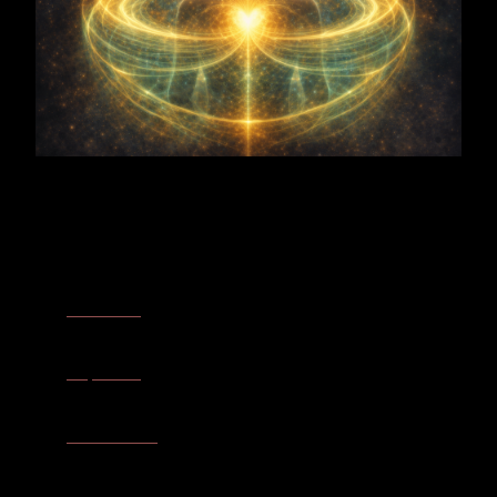
Integrationszentren
Erdzentrum
– Wenn Stabilität, Verkörperung und
Grundspannung im unteren Becken- und Entlastungsfeld wieder
ruhigen Halt finden.
Körperstern
– Wenn basale Schutz-, Druck- und
Spannungsregulation sich neu ordnen und das System nicht
mehr über Festhalten Sicherheit erzeugen muss.
Sakralzentrum
– Wenn Fluss, Ausscheidung, Beweglichkeit und
Loslassen im unteren Körperraum wieder frei miteinander
verbunden werden.