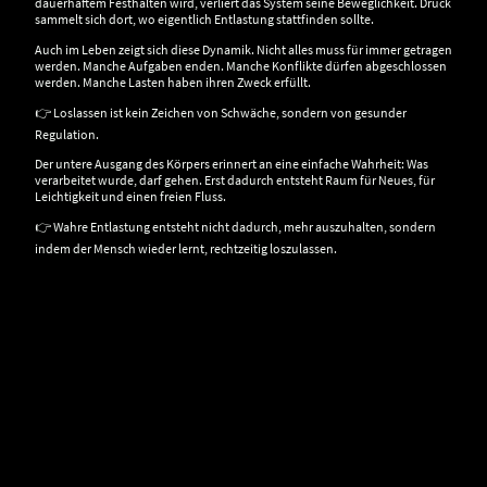
dauerhaftem Festhalten wird, verliert das System seine Beweglichkeit. Druck
sammelt sich dort, wo eigentlich Entlastung stattfinden sollte.
Auch im Leben zeigt sich diese Dynamik. Nicht alles muss für immer getragen
werden. Manche Aufgaben enden. Manche Konflikte dürfen abgeschlossen
werden. Manche Lasten haben ihren Zweck erfüllt.
👉 Loslassen ist kein Zeichen von Schwäche, sondern von gesunder
Regulation.
Der untere Ausgang des Körpers erinnert an eine einfache Wahrheit: Was
verarbeitet wurde, darf gehen. Erst dadurch entsteht Raum für Neues, für
Leichtigkeit und einen freien Fluss.
👉 Wahre Entlastung entsteht nicht dadurch, mehr auszuhalten, sondern
indem der Mensch wieder lernt, rechtzeitig loszulassen.