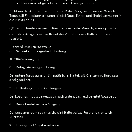
blockierter Abgabe trotz innerem Lösungsimpuls
Nicht nur der Afterraum verliert seine Ruhe. Der gesamte untere Mensch-
Torus hält Entlastung schwerer, bindet Druck länger und findet langsamer in
die Rückführung.
👉 Hämorrhoiden zeigen im Resonanzorchester Mensch, wie empfindlich
die untere Ausgangsschwelle auf das Verhältnis von Halten und Lösen
reagiert.
Hier wird Druck zur Schwelle –
und Schwelle zur Frage der Entlastung.
🔷 03690-Bewegung
0 → Ruhige Ausgangsordnung
Der untere Torusraum ruht in natürlicher Haltekraft. Grenze und Durchlass
sind geordnet.
3 → Entlastung nimmt Richtung auf
Der Lösungsimpuls bewegt sich nach unten. Das Feld bereitet Abgabe vor.
6 → Druck bindet sich am Ausgang
Der Ausgangsraum spannt sich. Wird Haltekraft zu Festhalten, entsteht
Rückstau.
9 → Lösung und Abgabe setzen ein