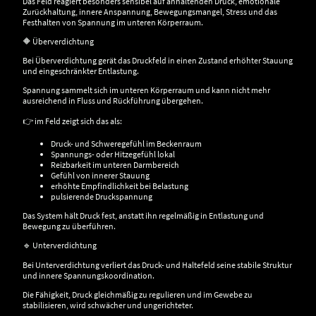
Das Feld reagiert besonders sensibel auf anhaltenden Druck, emotionale
Zurückhaltung, innere Anspannung, Bewegungsmangel, Stress und das
Festhalten von Spannung im unteren Körperraum.
🔶 Überverdichtung
Bei Überverdichtung gerät das Druckfeld in einen Zustand erhöhter Stauung
und eingeschränkter Entlastung.
Spannung sammelt sich im unteren Körperraum und kann nicht mehr
ausreichend in Fluss und Rückführung übergehen.
👉 im Feld zeigt sich das als:
Druck- und Schweregefühl im Beckenraum
Spannungs- oder Hitzegefühl lokal
Reizbarkeit im unteren Darmbereich
Gefühl von innerer Stauung
erhöhte Empfindlichkeit bei Belastung
pulsierende Druckspannung
Das System hält Druck fest, anstatt ihn regelmäßig in Entlastung und
Bewegung zu überführen.
🔹 Unterverdichtung
Bei Unterverdichtung verliert das Druck- und Haltefeld seine stabile Struktur
und innere Spannungskoordination.
Die Fähigkeit, Druck gleichmäßig zu regulieren und im Gewebe zu
stabilisieren, wird schwächer und ungerichteter.