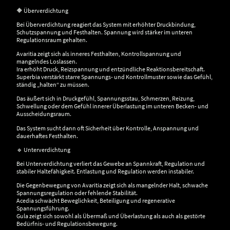
🔶 Überverdichtung
Bei Überverdichtung reagiert das System mit erhöhter Druckbindung,
Schutzspannung und Festhalten. Spannung wird stärker im unteren
Regulationsraum gehalten.
Avaritia zeigt sich als inneres Festhalten, Kontrollspannung und
mangelndes Loslassen.
Ira erhöht Druck, Reizspannung und entzündliche Reaktionsbereitschaft.
Superbia verstärkt starre Spannungs- und Kontrollmuster sowie das Gefühl,
ständig „halten“ zu müssen.
Das äußert sich in Druckgefühl, Spannungsstau, Schmerzen, Reizung,
Schwellung oder dem Gefühl innerer Überlastung im unteren Becken- und
Ausscheidungsraum.
Das System sucht dann oft Sicherheit über Kontrolle, Anspannung und
dauerhaftes Festhalten.
🔹 Unterverdichtung
Bei Unterverdichtung verliert das Gewebe an Spannkraft, Regulation und
stabiler Haltefähigkeit. Entlastung und Regulation werden instabiler.
Die Gegenbewegung von Avaritia zeigt sich als mangelnder Halt, schwache
Spannungsregulation oder fehlende Stabilität.
Acedia schwächt Beweglichkeit, Beteiligung und regenerative
Spannungsführung.
Gula zeigt sich sowohl als Übermaß und Überlastung als auch als gestörte
Bedürfnis- und Regulationsbewegung.