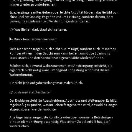
immer wieder zu unterbrechen.
Spaziergänge, sanftes Gehen oder leichte Aktivität fördern das Gefühl von
Fluss und Entlastung. Es geht nicht um Leistung, sondern darum, dort
Bewegung zuzulassen, wo Verdichtung entstanden ist.
👉 Was fließen darf, staut sich seltener.
🌬️ Druck bewusst wahrnehmen
Viele Menschen tragen Druck nicht nur im Kopf, sondern auch im Körper.
Ruhiges Atmen in den Bauchraum kann helfen, unnötige Spannung
loszulassen und den Kontakt zur eigenen Mitte wiederzufinden.
Es lohnt sich, bewusst wahrzunehmen, wo Anstrengung entsteht, die
eigentlich nicht nötig wäre. Oft beginnt Entlastung schon mit dieser
Wahrnehmung.
👉 Nicht jede Aufgabe verlangt maximalen Druck.
🌿 Loslassen statt festhalten
Der Enddarm steht für Ausscheidung, Abschluss und Weitergabe. Es hilft,
regelmäßig zu prüfen, was im Leben festgehalten wird, obwohl es längst
abgeschlossen werden möchte.
Alte Ärgernisse, ungelöste Konflikte oder übernommene Belastungen
binden oft mehr Energie als nötig. Was seinen Zweck erfüllt hat, darf
weiterziehen.