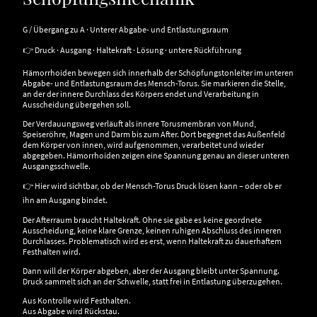
G / Übergang zu A · Unterer Abgabe- und Entlastungsraum
👉 Druck · Ausgang · Haltekraft · Lösung · untere Rückführung
Hämorrhoiden bewegen sich innerhalb der Schöpfungstonleiter im unteren
Abgabe- und Entlastungsraum des Mensch-Torus. Sie markieren die Stelle,
an der der innere Durchlass des Körpers endet und Verarbeitung in
Ausscheidung übergehen soll.
Der Verdauungsweg verläuft als innere Torusmembran von Mund,
Speiseröhre, Magen und Darm bis zum After. Dort begegnet das Außenfeld
dem Körper von innen, wird aufgenommen, verarbeitet und wieder
abgegeben. Hämorrhoiden zeigen eine Spannung genau an dieser unteren
Ausgangsschwelle.
👉 Hier wird sichtbar, ob der Mensch-Torus Druck lösen kann – oder ob er
ihn am Ausgang bindet.
Der Afterraum braucht Haltekraft. Ohne sie gäbe es keine geordnete
Ausscheidung, keine klare Grenze, keinen ruhigen Abschluss des inneren
Durchlasses. Problematisch wird es erst, wenn Haltekraft zu dauerhaftem
Festhalten wird.
Dann will der Körper abgeben, aber der Ausgang bleibt unter Spannung.
Druck sammelt sich an der Schwelle, statt frei in Entlastung überzugehen.
Aus Kontrolle wird Festhalten.
Aus Abgabe wird Rückstau.