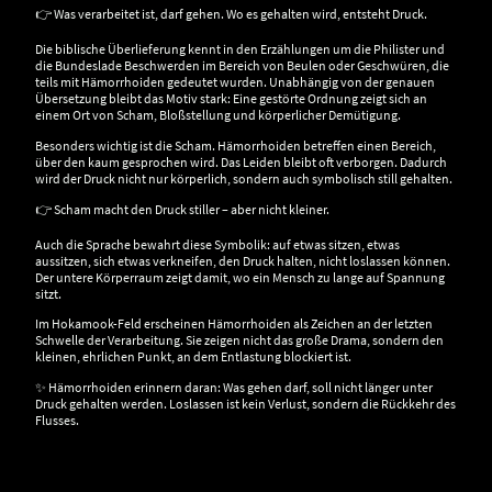
👉 Was verarbeitet ist, darf gehen. Wo es gehalten wird, entsteht Druck.
Die biblische Überlieferung kennt in den Erzählungen um die Philister und
die Bundeslade Beschwerden im Bereich von Beulen oder Geschwüren, die
teils mit Hämorrhoiden gedeutet wurden. Unabhängig von der genauen
Übersetzung bleibt das Motiv stark: Eine gestörte Ordnung zeigt sich an
einem Ort von Scham, Bloßstellung und körperlicher Demütigung.
Besonders wichtig ist die Scham. Hämorrhoiden betreffen einen Bereich,
über den kaum gesprochen wird. Das Leiden bleibt oft verborgen. Dadurch
wird der Druck nicht nur körperlich, sondern auch symbolisch still gehalten.
👉 Scham macht den Druck stiller – aber nicht kleiner.
Auch die Sprache bewahrt diese Symbolik: auf etwas sitzen, etwas
aussitzen, sich etwas verkneifen, den Druck halten, nicht loslassen können.
Der untere Körperraum zeigt damit, wo ein Mensch zu lange auf Spannung
sitzt.
Im Hokamook-Feld erscheinen Hämorrhoiden als Zeichen an der letzten
Schwelle der Verarbeitung. Sie zeigen nicht das große Drama, sondern den
kleinen, ehrlichen Punkt, an dem Entlastung blockiert ist.
✨ Hämorrhoiden erinnern daran: Was gehen darf, soll nicht länger unter
Druck gehalten werden. Loslassen ist kein Verlust, sondern die Rückkehr des
Flusses.