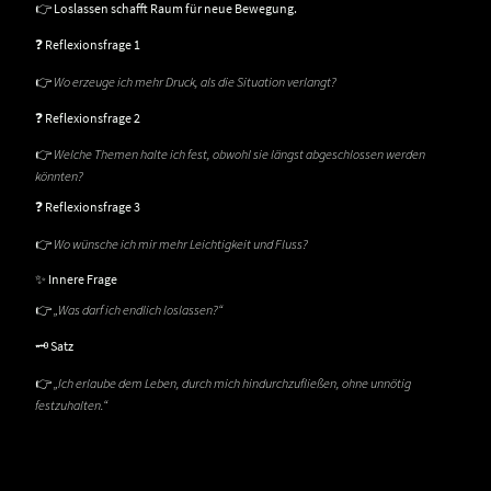
👉 Loslassen schafft Raum für neue Bewegung.
❓ Reflexionsfrage 1
👉
Wo erzeuge ich mehr Druck, als die Situation verlangt?
❓ Reflexionsfrage 2
👉
Welche Themen halte ich fest, obwohl sie längst abgeschlossen werden
könnten?
❓ Reflexionsfrage 3
👉
Wo wünsche ich mir mehr Leichtigkeit und Fluss?
✨ Innere Frage
👉
„Was darf ich endlich loslassen?“
🗝️ Satz
👉
„Ich erlaube dem Leben, durch mich hindurchzufließen, ohne unnötig
festzuhalten.“