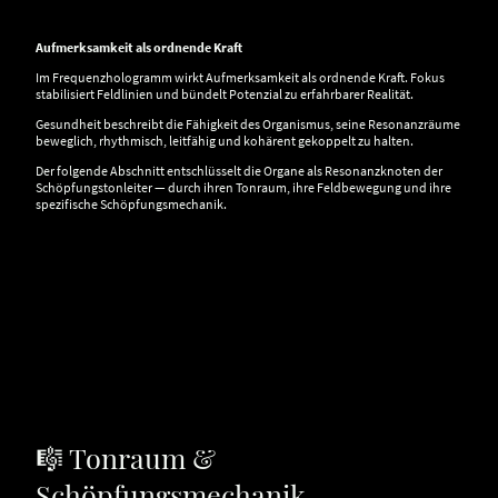
Aufmerksamkeit als ordnende Kraft
Im Frequenzhologramm wirkt Aufmerksamkeit als ordnende Kraft. Fokus
stabilisiert Feldlinien und bündelt Potenzial zu erfahrbarer Realität.
Gesundheit beschreibt die Fähigkeit des Organismus, seine Resonanzräume
beweglich, rhythmisch, leitfähig und kohärent gekoppelt zu halten.
Der folgende Abschnitt entschlüsselt die Organe als Resonanzknoten der
Schöpfungstonleiter — durch ihren Tonraum, ihre Feldbewegung und ihre
spezifische Schöpfungsmechanik.
🎼 Tonraum &
Schöpfungsmechanik