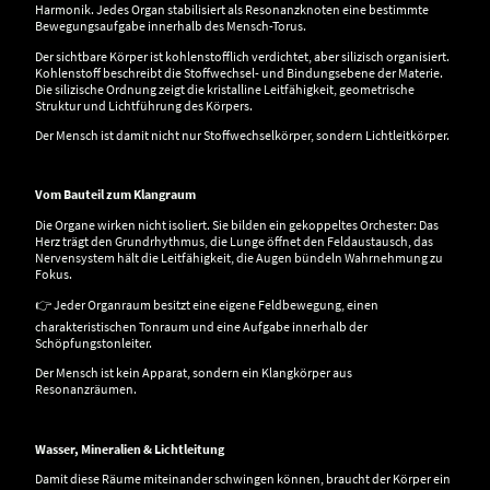
Harmonik. Jedes Organ stabilisiert als Resonanzknoten eine bestimmte
Bewegungsaufgabe innerhalb des Mensch-Torus.
Der sichtbare Körper ist kohlenstofflich verdichtet, aber silizisch organisiert.
Kohlenstoff beschreibt die Stoffwechsel- und Bindungsebene der Materie.
Die silizische Ordnung zeigt die kristalline Leitfähigkeit, geometrische
Struktur und Lichtführung des Körpers.
Der Mensch ist damit nicht nur Stoffwechselkörper, sondern Lichtleitkörper.
Vom Bauteil zum Klangraum
Die Organe wirken nicht isoliert. Sie bilden ein gekoppeltes Orchester: Das
Herz trägt den Grundrhythmus, die Lunge öffnet den Feldaustausch, das
Nervensystem hält die Leitfähigkeit, die Augen bündeln Wahrnehmung zu
Fokus.
👉 Jeder Organraum besitzt eine eigene Feldbewegung, einen
charakteristischen Tonraum und eine Aufgabe innerhalb der
Schöpfungstonleiter.
Der Mensch ist kein Apparat, sondern ein Klangkörper aus
Resonanzräumen.
Wasser, Mineralien & Lichtleitung
Damit diese Räume miteinander schwingen können, braucht der Körper ein