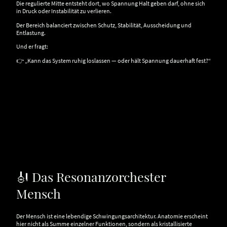
Die regulierte Mitte entsteht dort, wo Spannung Halt geben darf, ohne sich
in Druck oder Instabilität zu verlieren.
Der Bereich balanciert zwischen Schutz, Stabilität, Ausscheidung und
Entlastung.
Und er fragt:
👉 „Kann das System ruhig loslassen — oder hält Spannung dauerhaft fest?“
🎻 Das Resonanzorchester
Mensch
Der Mensch ist eine lebendige Schwingungsarchitektur. Anatomie erscheint
hier nicht als Summe einzelner Funktionen, sondern als kristallisierte