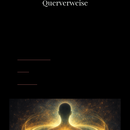
Querverweise
Seelische Resonanzfelder
Kontrolle & Loslassen
– Wenn Druck, Festhalten und innere
Verkrampfung den unteren Entlastungsraum blockieren.
Schutz
– Wenn Beckenboden, Grenze und Ausgangsfeld unter
Spannung stehen und Sicherheit über Halten gesucht wird.
Innerer Wert
– Wenn Scham, Verborgenheit oder das Gefühl von
Bloßstellung den Druck stiller machen, aber nicht kleiner.