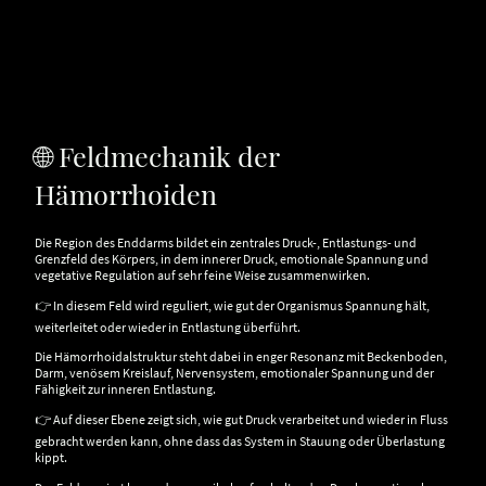
🌐 Feldmechanik der
Hämorrhoiden
Die Region des Enddarms bildet ein zentrales Druck-, Entlastungs- und
Grenzfeld des Körpers, in dem innerer Druck, emotionale Spannung und
vegetative Regulation auf sehr feine Weise zusammenwirken.
👉 In diesem Feld wird reguliert, wie gut der Organismus Spannung hält,
weiterleitet oder wieder in Entlastung überführt.
Die Hämorrhoidalstruktur steht dabei in enger Resonanz mit Beckenboden,
Darm, venösem Kreislauf, Nervensystem, emotionaler Spannung und der
Fähigkeit zur inneren Entlastung.
👉 Auf dieser Ebene zeigt sich, wie gut Druck verarbeitet und wieder in Fluss
gebracht werden kann, ohne dass das System in Stauung oder Überlastung
kippt.