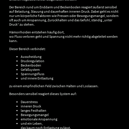
Der Bereich rund um Enddarm und Beckenboden reagiert äußerst sensibel
auf Belastung, Stauung und dauerhaften inneren Druck. Dabei geht es nicht
nur um körperliche Faktoren wie Pressen oder Bewegungsmangel, sondern
oft auch um Anspannung, Zurückhalten und das Gefühl, ständig „unter
Druck“ zu stehen.
Hämorrhoiden entstehen häufig dort,
wo Fluss verloren geht und Spannung nicht mehr richtig abgeleitet werden
kann.
Dieser Bereich verbindet:
Ausscheidung
Druckregulation
Beckenboden
Gefäßsystem
Spannungsfluss
und innere Entlastung
zu einem empfindlichen Feld zwischen Halten und Loslassen.
Besonders sensibel reagiert dieses System auf:
Dauerstress
inneren Druck
langes Festhalten
Bewegungsmangel
emotionale Anspannung
und ein Leben,
das kaum noch Entlastung zulässt.