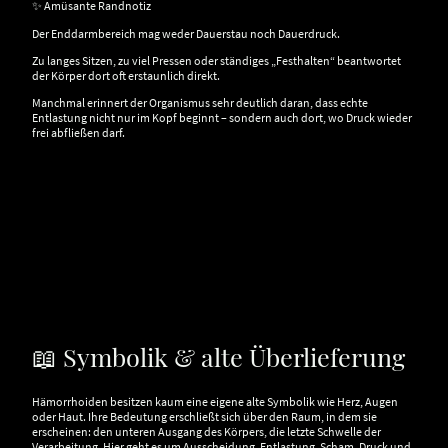
✨ Amüsante Randnotiz
Der Enddarmbereich mag weder Dauerstau noch Dauerdruck.
Zu langes Sitzen, zu viel Pressen oder ständiges „Festhalten“ beantwortet
der Körper dort oft erstaunlich direkt.
Manchmal erinnert der Organismus sehr deutlich daran, dass echte
Entlastung nicht nur im Kopf beginnt – sondern auch dort, wo Druck wieder
frei abfließen darf.
📖 Symbolik & alte Überlieferung
Hämorrhoiden besitzen kaum eine eigene alte Symbolik wie Herz, Augen
oder Haut. Ihre Bedeutung erschließt sich über den Raum, in dem sie
erscheinen: den unteren Ausgang des Körpers, die letzte Schwelle der
Verarbeitung. Hier geht es um Ausscheidung, Entlastung, Scham, Druck und