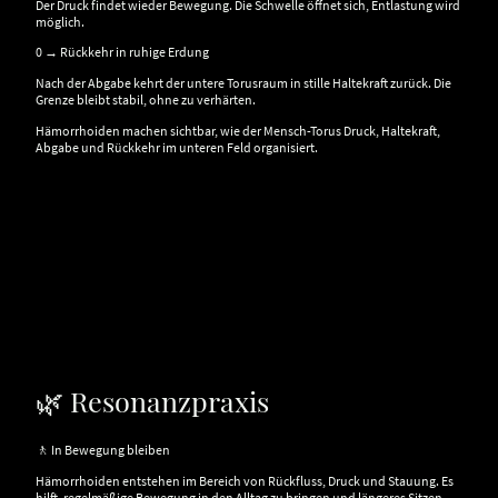
Der Druck findet wieder Bewegung. Die Schwelle öffnet sich, Entlastung wird
möglich.
0 → Rückkehr in ruhige Erdung
Nach der Abgabe kehrt der untere Torusraum in stille Haltekraft zurück. Die
Grenze bleibt stabil, ohne zu verhärten.
Hämorrhoiden machen sichtbar, wie der Mensch-Torus Druck, Haltekraft,
Abgabe und Rückkehr im unteren Feld organisiert.
🌿 Resonanzpraxis
🚶 In Bewegung bleiben
Hämorrhoiden entstehen im Bereich von Rückfluss, Druck und Stauung. Es
hilft, regelmäßige Bewegung in den Alltag zu bringen und längeres Sitzen