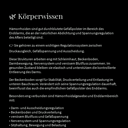
🌿 Körperwissen
Hämorrhoiden sind gut durchblutete Gefäßpolster im Bereich des
Enddarms, die an der natürlichen Abdichtung und Spannungsregulation
des Afters beteiligt sind.
👉 Sie gehören zu einem wichtigen Regulationssystem zwischen
Druckausgleich, Gefäßspannung und Ausscheidung.
Diese Strukturen arbeiten eng mit Schleimhaut, Beckenboden,
Darmbewegung, Nervensystem und venösem Blutfluss zusammen. Im
gesunden Zustand bleiben sie elastisch und unterstützen die kontrollierte
Entleerung des Darms.
Der Beckenboden sorgt für Stabilität, Druckverteilung und Entlastung im
unteren Bauchraum. Verändert sich seine Spannungsregulation dauerhaft,
beeinflusst das auch die empfindlichen Gefäßpolster des Enddarms.
Besonders eng verbunden sind Hämorrhoidalgewebe und Enddarmbereich
mit:
• Darm- und Ausscheidungsregulation
• Beckenboden und Druckverteilung
• venösem Blutfluss und Gefäßspannung
• Nervensystem und Spannungsregulation
• Sitzhaltung, Bewegung und Belastung