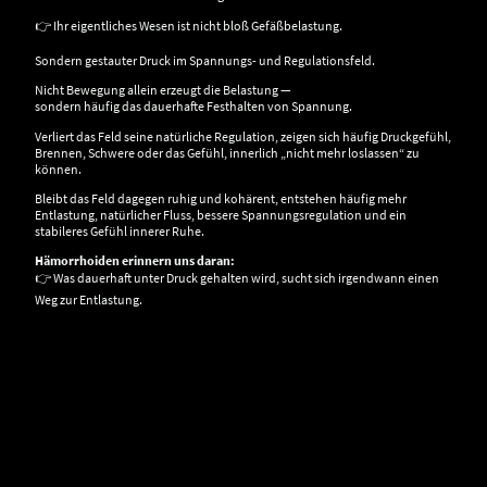
👉 Ihr eigentliches Wesen ist nicht bloß Gefäßbelastung.
Sondern gestauter Druck im Spannungs- und Regulationsfeld.
Nicht Bewegung allein erzeugt die Belastung —
sondern häufig das dauerhafte Festhalten von Spannung.
Verliert das Feld seine natürliche Regulation, zeigen sich häufig Druckgefühl,
Brennen, Schwere oder das Gefühl, innerlich „nicht mehr loslassen“ zu
können.
Bleibt das Feld dagegen ruhig und kohärent, entstehen häufig mehr
Entlastung, natürlicher Fluss, bessere Spannungsregulation und ein
stabileres Gefühl innerer Ruhe.
Hämorrhoiden erinnern uns daran:
👉 Was dauerhaft unter Druck gehalten wird, sucht sich irgendwann einen
Weg zur Entlastung.