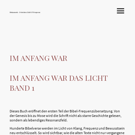
Hokamook - Zwischen Licht & Frequenz
IM ANFANG WAR
IM ANFANG WAR DAS LICHT
BAND 1
Dieses Buch eröffnet den ersten Teil der Bibel-Frequenzübersetzung. Von
der Genesis bis zu Mose wird die Schrift nicht als starre Geschichte gelesen,
sondern als lebendiges Resonanzfeld.
Hunderte Bibelverse werden im Licht von Klang, Frequenz und Bewusstsein
neu entschlüsselt. So wird sichtbar, wie die alten Texte nicht nur vergangene