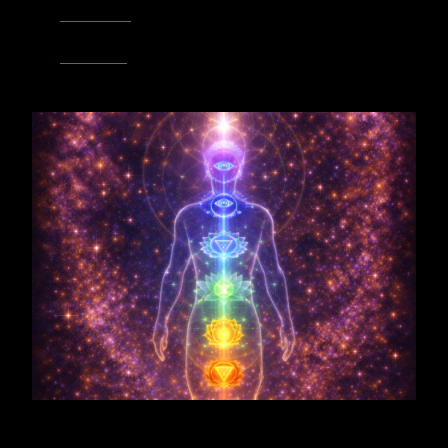
Kehlzentrum
- Wenn Präsenz, Ausdruck und äußere
Durchsetzung eine klare Form finden.
Erdzentrum
- Wenn Verkörperung, Standfestigkeit und
Grundstabilität dem Richtungsimpuls Halt geben.