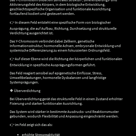
Aktivierungsfeld des Körpers, in dem biologische Entwicklung,
geschlechtsspezifische Organisation und funktionale Ausrichtung
fortlaufend kodiert und gesteuert werden.
👉 In diesem Feld entsteht eine spezifische Form von biologischer
Ausprägung, die auf Aufbau, Richtung, Durchsetzung und strukturelle
Verdichtung ausgerichtet ist.
Das Y-Chromosom verbindet dabei Zellkern, genetische
Informationsstruktur, hormonelle Achsen, embryonale Entwicklung und
systemische Differenzierung zu einem fokussierten Ordnungsfeld.
👉 Auf dieser Ebene wird die Richtung der körperlichen und funktionalen
Entwicklung in spezifische Ausprägungsformen geführt.
Das Feld reagiert sensibel auf epigenetische Einflüsse, Stress,
Umweltbelastungen, hormonelle Dysbalancen und langfristige
Systemprägungen.
🔶 Überverdichtung
Bei Überverdichtung gerät das strukturelle Feld in einen Zustand erhöhter
Fixierung und starker funktionaler Ausrichtung.
Das System wird stärker in bestimmte Ausdrucks- und Reaktionsmuster
gebunden, wodurch Flexibilität und Anpassung eingeschränkt werden.
👉 im Feld zeigt sich das als:
erhöhte Stressreaktivität