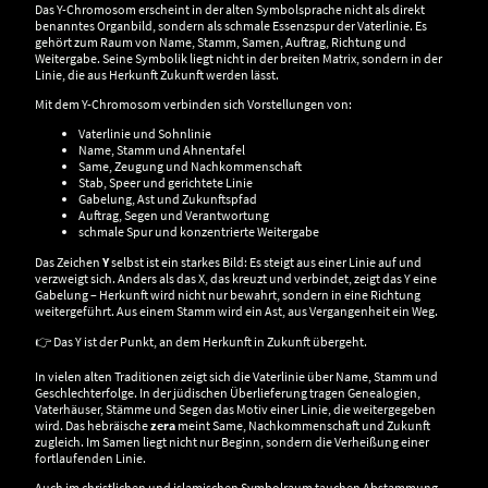
Das Y-Chromosom erscheint in der alten Symbolsprache nicht als direkt
benanntes Organbild, sondern als schmale Essenzspur der Vaterlinie. Es
gehört zum Raum von Name, Stamm, Samen, Auftrag, Richtung und
Weitergabe. Seine Symbolik liegt nicht in der breiten Matrix, sondern in der
Linie, die aus Herkunft Zukunft werden lässt.
Mit dem Y-Chromosom verbinden sich Vorstellungen von:
Vaterlinie und Sohnlinie
Name, Stamm und Ahnentafel
Same, Zeugung und Nachkommenschaft
Stab, Speer und gerichtete Linie
Gabelung, Ast und Zukunftspfad
Auftrag, Segen und Verantwortung
schmale Spur und konzentrierte Weitergabe
Das Zeichen
Y
selbst ist ein starkes Bild: Es steigt aus einer Linie auf und
verzweigt sich. Anders als das X, das kreuzt und verbindet, zeigt das Y eine
Gabelung – Herkunft wird nicht nur bewahrt, sondern in eine Richtung
weitergeführt. Aus einem Stamm wird ein Ast, aus Vergangenheit ein Weg.
👉 Das Y ist der Punkt, an dem Herkunft in Zukunft übergeht.
In vielen alten Traditionen zeigt sich die Vaterlinie über Name, Stamm und
Geschlechterfolge. In der jüdischen Überlieferung tragen Genealogien,
Vaterhäuser, Stämme und Segen das Motiv einer Linie, die weitergegeben
wird. Das hebräische
zera
meint Same, Nachkommenschaft und Zukunft
zugleich. Im Samen liegt nicht nur Beginn, sondern die Verheißung einer
fortlaufenden Linie.
Auch im christlichen und islamischen Symbolraum tauchen Abstammung,