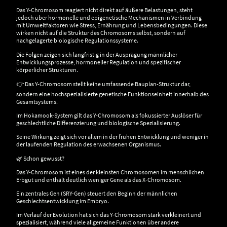
Das Y-Chromosom reagiert nicht direkt auf äußere Belastungen, steht
jedoch über hormonelle und epigenetische Mechanismen in Verbindung
mit Umweltfaktoren wie Stress, Ernährung und Lebensbedingungen. Diese
wirken nicht auf die Struktur des Chromosoms selbst, sondern auf
nachgelagerte biologische Regulationssysteme.
Die Folgen zeigen sich langfristig in der Ausprägung männlicher
Entwicklungsprozesse, hormoneller Regulation und spezifischer
körperlicher Strukturen.
👉 Das Y-Chromosom stellt keine umfassende Bauplan-Struktur dar,
sondern eine hochspezialisierte genetische Funktionseinheit innerhalb des
Gesamtsystems.
Im Hokamook-System gilt das Y-Chromosom als fokussierter Auslöser für
geschlechtliche Differenzierung und biologische Spezialisierung.
Seine Wirkung zeigt sich vor allem in der frühen Entwicklung und weniger in
der laufenden Regulation des erwachsenen Organismus.
🌿 Schon gewusst?
Das Y-Chromosom ist eines der kleinsten Chromosomen im menschlichen
Erbgut und enthält deutlich weniger Gene als das X-Chromosom.
Ein zentrales Gen (SRY-Gen) steuert den Beginn der männlichen
Geschlechtsentwicklung im Embryo.
Im Verlauf der Evolution hat sich das Y-Chromosom stark verkleinert und
spezialisiert, während viele allgemeine Funktionen über andere