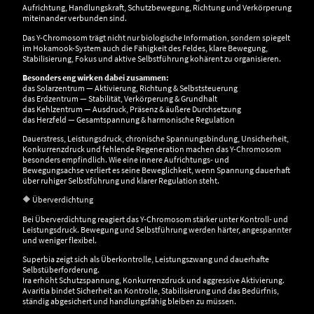
Aufrichtung, Handlungskraft, Schutzbewegung, Richtung und Verkörperung
miteinander verbunden sind.
Das Y-Chromosom trägt nicht nur biologische Information, sondern spiegelt
im Hokamook-System auch die Fähigkeit des Feldes, klare Bewegung,
Stabilisierung, Fokus und aktive Selbstführung kohärent zu organisieren.
Besonders eng wirken dabei zusammen:
das Solarzentrum — Aktivierung, Richtung & Selbststeuerung
das Erdzentrum — Stabilität, Verkörperung & Grundhalt
das Kehlzentrum — Ausdruck, Präsenz & äußere Durchsetzung
das Herzfeld — Gesamtspannung & harmonische Regulation
Dauerstress, Leistungsdruck, chronische Spannungsbindung, Unsicherheit,
Konkurrenzdruck und fehlende Regeneration machen das Y-Chromosom
besonders empfindlich. Wie eine innere Aufrichtungs- und
Bewegungsachse verliert es seine Beweglichkeit, wenn Spannung dauerhaft
über ruhiger Selbstführung und klarer Regulation steht.
🔶 Überverdichtung
Bei Überverdichtung reagiert das Y-Chromosom stärker unter Kontroll- und
Leistungsdruck. Bewegung und Selbstführung werden härter, angespannter
und weniger flexibel.
Superbia zeigt sich als Überkontrolle, Leistungszwang und dauerhafte
Selbstüberforderung.
Ira erhöht Schutzspannung, Konkurrenzdruck und aggressive Aktivierung.
Avaritia bindet Sicherheit an Kontrolle, Stabilisierung und das Bedürfnis,
ständig abgesichert und handlungsfähig bleiben zu müssen.