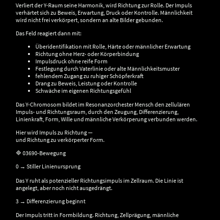
Verliert der Y-Raum seine Harmonik, wird Richtung zur Rolle. Der Impuls
verhärtet sich zu Beweis, Erwartung, Druck oder Kontrolle. Männlichkeit
wird nicht frei verkörpert, sondern an alte Bilder gebunden.
Das Feld reagiert dann mit:
Überidentifikation mit Rolle, Härte oder männlicher Erwartung
Richtung ohne Herz- oder Körperbindung
Impulsdruck ohne reife Form
Festlegung durch Vaterlinie oder alte Männlichkeitsmuster
fehlendem Zugang zu ruhiger Schöpferkraft
Drang zu Beweis, Leistung oder Kontrolle
Schwäche im eigenen Richtungsgefühl
Das Y-Chromosom bildet im Resonanzorchester Mensch den zellulären
Impuls- und Richtungsraum, durch den Zeugung, Differenzierung,
Linienkraft, Form, Wille und männliche Verkörperung verbunden werden.
Hier wird Impuls zu Richtung —
und Richtung zu verkörperter Form.
🔷 03690-Bewegung
0 → Stiller Linienursprung
Das Y ruht als potenzieller Richtungsimpuls im Zellraum. Die Linie ist
angelegt, aber noch nicht ausgedrängt.
3 → Differenzierung beginnt
Der Impuls tritt in Formbildung. Richtung, Zellprägung, männliche