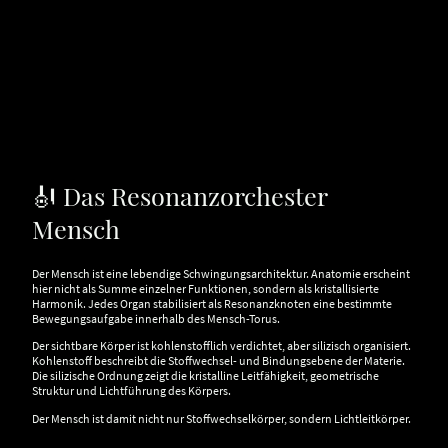
🎻 Das Resonanzorchester
Mensch
Der Mensch ist eine lebendige Schwingungsarchitektur. Anatomie erscheint
hier nicht als Summe einzelner Funktionen, sondern als kristallisierte
Harmonik. Jedes Organ stabilisiert als Resonanzknoten eine bestimmte
Bewegungsaufgabe innerhalb des Mensch-Torus.
Der sichtbare Körper ist kohlenstofflich verdichtet, aber silizisch organisiert.
Kohlenstoff beschreibt die Stoffwechsel- und Bindungsebene der Materie.
Die silizische Ordnung zeigt die kristalline Leitfähigkeit, geometrische
Struktur und Lichtführung des Körpers.
Der Mensch ist damit nicht nur Stoffwechselkörper, sondern Lichtleitkörper.