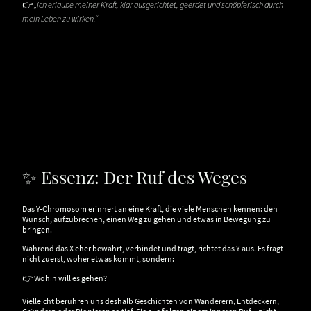
👉
„Ich erlaube meiner Kraft, klar ausgerichtet, geerdet und schöpferisch durch
mein Leben zu wirken.“
✨ Essenz: Der Ruf des Weges
Das Y-Chromosom erinnert an eine Kraft, die viele Menschen kennen: den
Wunsch, aufzubrechen, einen Weg zu gehen und etwas in Bewegung zu
bringen.
Während das X eher bewahrt, verbindet und trägt, richtet das Y aus. Es fragt
nicht zuerst, woher etwas kommt, sondern:
👉 Wohin will es gehen?
Vielleicht berühren uns deshalb Geschichten von Wanderern, Entdeckern,