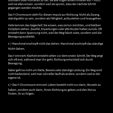
Gründern oder Pionieren so tief. Sie alle folgen einem inneren Ruf – nicht
weil sie alles wissen, sondern weil sie spüren, dass der nächste Schritt
gegangen werden möchte.
Das Y-Chromosom steht für diesen Impuls zur Richtung. Nicht als Zwang,
ständig aktiv zu sein, sondern als Fähigkeit, aufzustehen und loszugehen.
Viele kennen das Gegenteil: Sie wissen, was sie tun möchten, und bleiben
trotzdem stehen. Zweifel, Erwartungen oder alte Muster halten zurück. Oft
entsteht dann Spannung nicht, weil der Weg falsch wäre, sondern weil die
Bewegung ausbleibt.
👉 Manchmal erschöpft nicht das Gehen. Manchmal erschöpft das ständige
Nicht-Gehen.
Das Y erinnert: Klarheit entsteht selten vor dem ersten Schritt. Der Weg zeigt
sich oft erst, während man ihn geht. Richtung entwickelt sich durch
Bewegung.
Dabei geht es nicht um Härte, Beweis oder ständige Leistung. Ein Weg wird
nicht bedeutend, weil man schneller läuft als andere, sondern weil er der
eigene ist.
👉 Das Y-Chromosom erinnert: Leben besteht nicht nur darin, Wurzeln zu
haben, sondern auch darin, ihnen Richtung zu geben und den Mut zu
finden, ihr zu folgen.