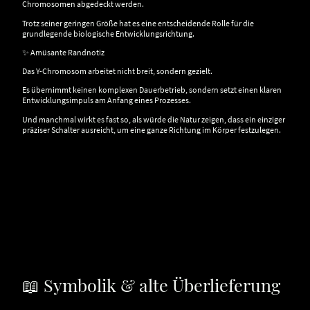
Chromosomen abgedeckt werden.
Trotz seiner geringen Größe hat es eine entscheidende Rolle für die
grundlegende biologische Entwicklungsrichtung.
✨ Amüsante Randnotiz
Das Y-Chromosom arbeitet nicht breit, sondern gezielt.
Es übernimmt keinen komplexen Dauerbetrieb, sondern setzt einen klaren
Entwicklungsimpuls am Anfang eines Prozesses.
Und manchmal wirkt es fast so, als würde die Natur zeigen, dass ein einziger
präziser Schalter ausreicht, um eine ganze Richtung im Körper festzulegen.
📖 Symbolik & alte Überlieferung