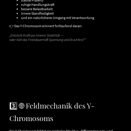
stabile Präsenz
ruhige Handlungskraft
bessere Belastbarkeit
innere Standfestigkeit
und ein natürlicherer Umgang mit Verantwortung
👉 Das Y-Chromosom erinnert fortlaufend daran:
„Entsteht Kraft aus innerer Stabilität —
oder hält das Feld dauerhaft Spannung und Druck fest?“
3️⃣ 🌐 Feldmechanik des Y-
Chromosoms
Das Y-Chromosom bildet ein zentrales Struktur-, Differenzierungs- und