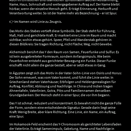
Name, Haus, Sohnschaft und weitergegebener Auftrag auf. Der Name bleibt
hörbar, wenn der einzelne Mensch geht. Er trägt Erinnerung, Herkunft und
Verantwortung weiter. So ist der Name mehr als Bezeichnung – er ist Spur.
👉 Im Namen wird Linie zu Zeugnis.
Das Motiv des Stabes vertieft diese Symbolik. Der Stab steht für Führung,
Maß, Halt und gerichtete Kraft. Er markiert eine Linie im Raum und macht
sichtbar, wohin etwas gehört. Speer, Pfeil und Wanderstab gehören in
diesen Bildkreis: Sie tragen Richtung, nicht Fläche; Weg, nicht Gewebe.
Alchemisch berührt das Y den Raum von Samen, Feuerfunke und Sulfur. Es
ist kein ausgebreiteter Formraum, sondern Anfangsimpuls. Wie beim
Feuerbohrer entsteht aus gerichteter Bewegung ein Funke. Dieser Funke
erschafft nicht allein die ganze Gestalt, aber er setzt etwas in Gang.
In Ägypten zeigt sich das Motiv in der Vater-Sohn-Linie von Osiris und Horus:
Der Sohn erneuert, was vom Vater kommt, und führt die Linie weiter. In
Griechenland stehen Vaterhäuser, Erbfolgen und Heldengenealogien für
Auftrag, Konflikt, Ablösung und Nachfolge. In China und Indien tragen
Ahnentafeln, Vaterlinien, Gotra, Pitṛs und Familiennamen denselben
Grundgedanken: Der Mensch steht in einer Spur, die vor ihm begann.
Das Y ist schmal, reduziert und konzentriert. Es bewahrt nicht die ganze Fülle
der Form, sondern eine entscheidende Signatur. Gerade darin liegt seine
Kraft: Wenig Breite, aber klare Richtung. Eine Linie, ein Name, ein Auftrag,
eine Spur.
Im Hokamook-Feld erscheint das Y-Chromosom als gerichteter Lebensfaden
der Vaterlinie. Es trägt Samenimpuls, Gabelung, Name und Nachfolge in