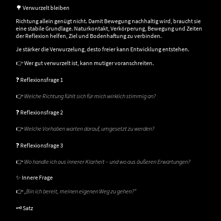
🌳 Verwurzelt bleiben
Richtung allein genügt nicht. Damit Bewegung nachhaltig wird, braucht sie
eine stabile Grundlage. Naturkontakt, Verkörperung, Bewegung und Zeiten
der Reflexion helfen, Ziel und Bodenhaftung zu verbinden.
Je stärker die Verwurzelung, desto freier kann Entwicklung entstehen.
👉 Wer gut verwurzelt ist, kann mutiger voranschreiten.
❓ Reflexionsfrage 1
👉
Welche Richtung fühlt sich für mich wirklich stimmig an?
❓ Reflexionsfrage 2
👉
Welche Vorhaben warten darauf, umgesetzt zu werden?
❓ Reflexionsfrage 3
👉
Wo handle ich aus innerer Klarheit – und wo aus äußeren Erwartungen?
✨ Innere Frage
👉
„Bin ich bereit, meinen eigenen Weg zu gehen?“
🗝️ Satz