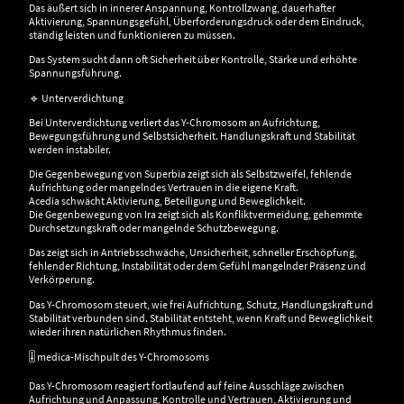
Das äußert sich in innerer Anspannung, Kontrollzwang, dauerhafter
Aktivierung, Spannungsgefühl, Überforderungsdruck oder dem Eindruck,
ständig leisten und funktionieren zu müssen.
Das System sucht dann oft Sicherheit über Kontrolle, Stärke und erhöhte
Spannungsführung.
🔹 Unterverdichtung
Bei Unterverdichtung verliert das Y-Chromosom an Aufrichtung,
Bewegungsführung und Selbstsicherheit. Handlungskraft und Stabilität
werden instabiler.
Die Gegenbewegung von Superbia zeigt sich als Selbstzweifel, fehlende
Aufrichtung oder mangelndes Vertrauen in die eigene Kraft.
Acedia schwächt Aktivierung, Beteiligung und Beweglichkeit.
Die Gegenbewegung von Ira zeigt sich als Konfliktvermeidung, gehemmte
Durchsetzungskraft oder mangelnde Schutzbewegung.
Das zeigt sich in Antriebsschwäche, Unsicherheit, schneller Erschöpfung,
fehlender Richtung, Instabilität oder dem Gefühl mangelnder Präsenz und
Verkörperung.
Das Y-Chromosom steuert, wie frei Aufrichtung, Schutz, Handlungskraft und
Stabilität verbunden sind. Stabilität entsteht, wenn Kraft und Beweglichkeit
wieder ihren natürlichen Rhythmus finden.
🎚️ medica-Mischpult des Y-Chromosoms
Das Y-Chromosom reagiert fortlaufend auf feine Ausschläge zwischen
Aufrichtung und Anpassung, Kontrolle und Vertrauen, Aktivierung und