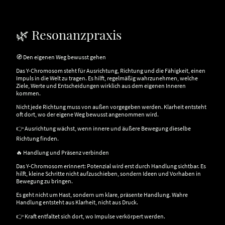
🌿 Resonanzpraxis
🧭 Den eigenen Weg bewusst gehen
Das Y-Chromosom steht für Ausrichtung, Richtung und die Fähigkeit, einen
Impuls in die Welt zu tragen. Es hilft, regelmäßig wahrzunehmen, welche
Ziele, Werte und Entscheidungen wirklich aus dem eigenen Inneren
kommen.
Nicht jede Richtung muss von außen vorgegeben werden. Klarheit entsteht
oft dort, wo der eigene Weg bewusst angenommen wird.
👉 Ausrichtung wächst, wenn innere und äußere Bewegung dieselbe
Richtung finden.
🔥 Handlung und Präsenz verbinden
Das Y-Chromosom erinnert: Potenzial wird erst durch Handlung sichtbar. Es
hilft, kleine Schritte nicht aufzuschieben, sondern Ideen und Vorhaben in
Bewegung zu bringen.
Es geht nicht um Hast, sondern um klare, präsente Handlung. Wahre
Handlung entsteht aus Klarheit, nicht aus Druck.
👉 Kraft entfaltet sich dort, wo Impulse verkörpert werden.