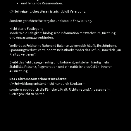
und fehlende Regeneration.
👉 Sein eigentliches Wesen ist nicht bloß Vererbung.
Sondern gerichtete Weitergabe und stabile Entwicklung.
Nicht starre Festlegung —
sondern die Fähigkeit, biologische Information mit Wachstum, Richtung
und Anpassung zu verbinden.
Verliert das Feld seine Ruhe und Balance, zeigen sich häufig Erschöpfung,
Spannungsverlust, verminderte Belastbarkeit oder das Gefühl, innerlich „an
Kraft zu verlieren“.
Bleibt das Feld dagegen ruhig und kohärent, entstehen häufig mehr
Stabilität, Präsenz, Regeneration und ein natürlicheres Gefühl innerer
Ausrichtung.
Das Y-Chromosom erinnert uns daran:
👉 Entwicklung entsteht nicht nur durch Struktur —
sondern auch durch die Fähigkeit, Kraft, Richtung und Anpassung im
Gleichgewicht zu halten.