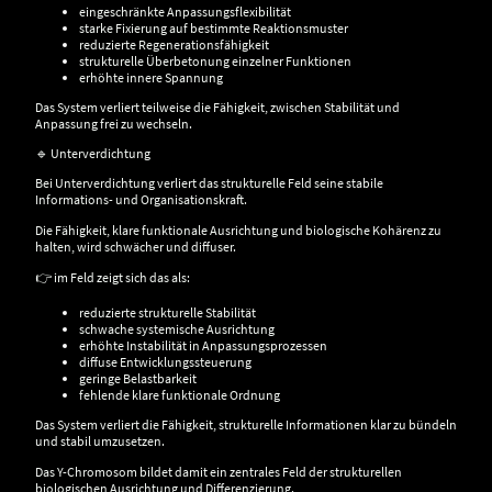
eingeschränkte Anpassungsflexibilität
starke Fixierung auf bestimmte Reaktionsmuster
reduzierte Regenerationsfähigkeit
strukturelle Überbetonung einzelner Funktionen
erhöhte innere Spannung
Das System verliert teilweise die Fähigkeit, zwischen Stabilität und
Anpassung frei zu wechseln.
🔹 Unterverdichtung
Bei Unterverdichtung verliert das strukturelle Feld seine stabile
Informations- und Organisationskraft.
Die Fähigkeit, klare funktionale Ausrichtung und biologische Kohärenz zu
halten, wird schwächer und diffuser.
👉 im Feld zeigt sich das als:
reduzierte strukturelle Stabilität
schwache systemische Ausrichtung
erhöhte Instabilität in Anpassungsprozessen
diffuse Entwicklungssteuerung
geringe Belastbarkeit
fehlende klare funktionale Ordnung
Das System verliert die Fähigkeit, strukturelle Informationen klar zu bündeln
und stabil umzusetzen.
Das Y-Chromosom bildet damit ein zentrales Feld der strukturellen
biologischen Ausrichtung und Differenzierung.