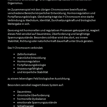
Organismus.
Im Zusammenspiel mit den übrigen Chromosomen beeinflusst es
verschiedene Bereiche körperlicher Entwicklung, Hormonregulation und
Fortpflanzungsbiologie. Gleichzeitig trägt das Y-Chromosom eine starke
Verbindung zu Wachstum, Identität, Durchsetzungskraft und biologischer
Weitergabe in sich.
Da es eng mit hormonellen und regulativen Prozessen gekoppelt ist, reagiert
dieses Feld sensibel auf Dauerstress, Überforderung und langfristige
Spannungszustände. Besonders sichtbar wird dies dort, wo innere
Stabilität, Richtung oder natürliche Kraft dauerhaft unter Druck geraten.
Das Y-Chromosom verbindet:
Zellinformation
männliche Entwicklung
Hormonregulation
Fortpflanzungsbiologie
Anpassungsfähigkeit
und körperliche Stabilität
zu einem lebendigen Feld biologischer Ausrichtung.
Besonders sensibel reagiert dieses System auf:
Dauerstress
chronische Überforderung
hormonelle Dysbalance
emotionale Spannungszustände
Schlafmangel