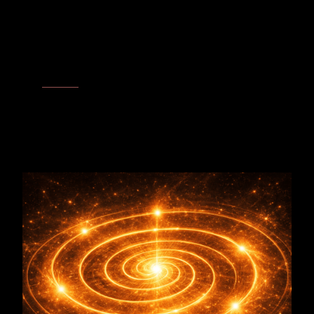
Resonanzphase
Initiation
- Impuls
Wenn Richtung, Kraft oder männliche Linie unter Druck geraten,
ruft das Y-Chromosom nach einem klaren Anfangsimpuls: Nicht
Härte führt den Weg, sondern ausgerichtete Präsenz. So wird
Spannung wieder zu Handlung, und der eigene Weg kann
geerdet in Bewegung kommen.