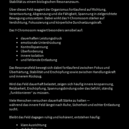
Stabilität zu einem biologischen Resonanzraum.
Über dieses Feld reagiert der Organismus fortlaufend auf Richtung,
Verantwortung, Abgrenzung und die Fähigkeit, Spannung in zielgerichtete
Bewegung umzusetzen. Dabei wirkt das Y-Chromosom stärker auf
Verdichtung, Fokussierung und körperliche Durchsetzungskraft.
Das Y-Chromosom reagiert besonders sensibel auf:
dauerhaften Leistungsdruck
emotionale Unterdrückung
Kontrollspannung
Überforderung
innere Isolation
und fehlende Entlastung
Das Resonanzfeld bewegt sich dabei fortlaufend zwischen Fokus und
Überhärtung, Stabilität und Erschöpfung sowie zwischen Handlungskraft
und innerem Rückzug.
Wird das Feld dauerhaft belastet, zeigen sich häufig innere Anspannung,
Reizbarkeit, Erschöpfung, Spannungsbindung oder das Gefühl, ständig
„funktionieren“ zu müssen.
Viele Menschen versuchen dauerhaft Stärke zu halten —
während das innere Feld längst nach Ruhe, Sicherheit und echter Entlastung
sucht.
Bleibt das Feld dagegen ruhig und kohärent, entstehen häufig:
klare Ausrichtung