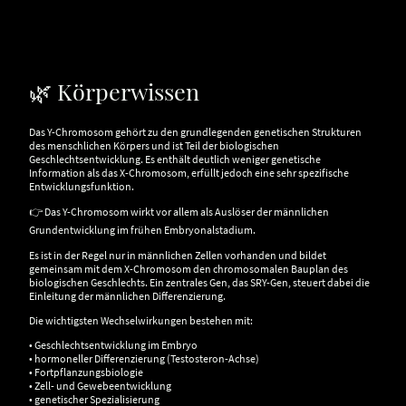
🌿 Körperwissen
Das Y-Chromosom gehört zu den grundlegenden genetischen Strukturen
des menschlichen Körpers und ist Teil der biologischen
Geschlechtsentwicklung. Es enthält deutlich weniger genetische
Information als das X-Chromosom, erfüllt jedoch eine sehr spezifische
Entwicklungsfunktion.
👉 Das Y-Chromosom wirkt vor allem als Auslöser der männlichen
Grundentwicklung im frühen Embryonalstadium.
Es ist in der Regel nur in männlichen Zellen vorhanden und bildet
gemeinsam mit dem X-Chromosom den chromosomalen Bauplan des
biologischen Geschlechts. Ein zentrales Gen, das SRY-Gen, steuert dabei die
Einleitung der männlichen Differenzierung.
Die wichtigsten Wechselwirkungen bestehen mit:
• Geschlechtsentwicklung im Embryo
• hormoneller Differenzierung (Testosteron-Achse)
• Fortpflanzungsbiologie
• Zell- und Gewebeentwicklung
• genetischer Spezialisierung