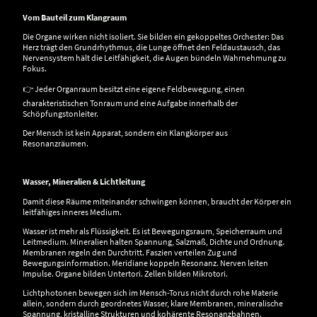
Vom Bauteil zum Klangraum
Die Organe wirken nicht isoliert. Sie bilden ein gekoppeltes Orchester: Das
Herz trägt den Grundrhythmus, die Lunge öffnet den Feldaustausch, das
Nervensystem hält die Leitfähigkeit, die Augen bündeln Wahrnehmung zu
Fokus.
👉 Jeder Organraum besitzt eine eigene Feldbewegung, einen
charakteristischen Tonraum und eine Aufgabe innerhalb der
Schöpfungstonleiter.
Der Mensch ist kein Apparat, sondern ein Klangkörper aus
Resonanzräumen.
Wasser, Mineralien & Lichtleitung
Damit diese Räume miteinander schwingen können, braucht der Körper ein
leitfähiges inneres Medium.
Wasser ist mehr als Flüssigkeit. Es ist Bewegungsraum, Speicherraum und
Leitmedium. Mineralien halten Spannung, Salzmaß, Dichte und Ordnung.
Membranen regeln den Durchtritt. Faszien verteilen Zug und
Bewegungsinformation. Meridiane koppeln Resonanz. Nerven leiten
Impulse. Organe bilden Untertori. Zellen bilden Mikrotori.
Lichtphotonen bewegen sich im Mensch-Torus nicht durch rohe Materie
allein, sondern durch geordnetes Wasser, klare Membranen, mineralische
Spannung, kristalline Strukturen und kohärente Resonanzbahnen.