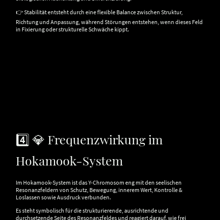
👉 Stabilität entsteht durch eine flexible Balance zwischen Struktur,
Richtung und Anpassung, während Störungen entstehen, wenn dieses Feld
in Fixierung oder strukturelle Schwäche kippt.
4️⃣ 💎 Frequenzwirkung im
Hokamook-System
Im Hokamook-System ist das Y-Chromosom eng mit den seelischen
Resonanzfeldern von Schutz, Bewegung, innerem Wert, Kontrolle &
Loslassen sowie Ausdruck verbunden.
Es steht symbolisch für die strukturierende, ausrichtende und
durchsetzende Seite des Resonanzfeldes und reagiert darauf, wie frei