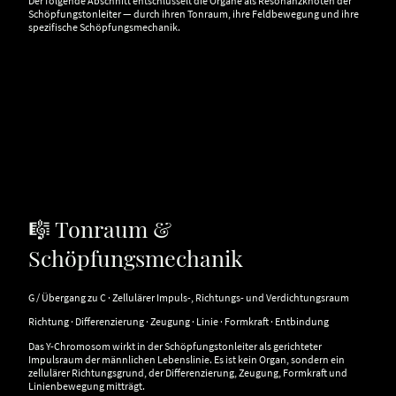
Der folgende Abschnitt entschlüsselt die Organe als Resonanzknoten der
Schöpfungstonleiter — durch ihren Tonraum, ihre Feldbewegung und ihre
spezifische Schöpfungsmechanik.
🎼 Tonraum &
Schöpfungsmechanik
G / Übergang zu C · Zellulärer Impuls-, Richtungs- und Verdichtungsraum
Richtung · Differenzierung · Zeugung · Linie · Formkraft · Entbindung
Das Y-Chromosom wirkt in der Schöpfungstonleiter als gerichteter
Impulsraum der männlichen Lebenslinie. Es ist kein Organ, sondern ein
zellulärer Richtungsgrund, der Differenzierung, Zeugung, Formkraft und
Linienbewegung mitträgt.