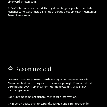
einer verdichteten Spur.
✨ Das Y-Chromosom erinnert: Nicht jede Weitergabe geschieht als Fülle.
Manches wirkt als schmale Linie – doch gerade diese Linie kann Herkunft in
Zukunft verwandeln.
🔷 Resonanzfeld
Frequenz:
Richtung · Fokus · Durchsetzung · strukturgebende Kraft
Ebene:
Zellfeld · Vererbungsraum · männlich geprägte Resonanzstruktur
Verbindung:
DNA · Nervensystem · Hormonsystem · Muskelkraft ·
Handlungsebene
Das Y-Chromosom trägt nicht nur genetische Information.
👉 Es verbindet Ausrichtung, Handlungskraft und strukturgebende