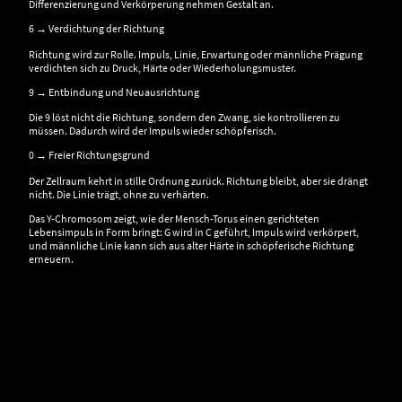
Differenzierung und Verkörperung nehmen Gestalt an.
6 → Verdichtung der Richtung
Richtung wird zur Rolle. Impuls, Linie, Erwartung oder männliche Prägung
verdichten sich zu Druck, Härte oder Wiederholungsmuster.
9 → Entbindung und Neuausrichtung
Die 9 löst nicht die Richtung, sondern den Zwang, sie kontrollieren zu
müssen. Dadurch wird der Impuls wieder schöpferisch.
0 → Freier Richtungsgrund
Der Zellraum kehrt in stille Ordnung zurück. Richtung bleibt, aber sie drängt
nicht. Die Linie trägt, ohne zu verhärten.
Das Y-Chromosom zeigt, wie der Mensch-Torus einen gerichteten
Lebensimpuls in Form bringt: G wird in C geführt, Impuls wird verkörpert,
und männliche Linie kann sich aus alter Härte in schöpferische Richtung
erneuern.