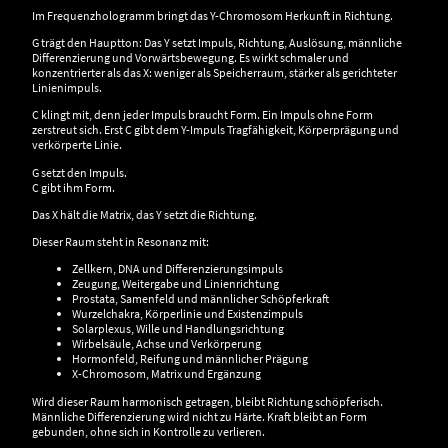
Im Frequenzhologramm bringt das Y-Chromosom Herkunft in Richtung.
G trägt den Hauptton: Das Y setzt Impuls, Richtung, Auslösung, männliche
Differenzierung und Vorwärtsbewegung. Es wirkt schmaler und
konzentrierter als das X: weniger als Speicherraum, stärker als gerichteter
Linienimpuls.
C klingt mit, denn jeder Impuls braucht Form. Ein Impuls ohne Form
zerstreut sich. Erst C gibt dem Y-Impuls Tragfähigkeit, Körperprägung und
verkörperte Linie.
G setzt den Impuls.
C gibt ihm Form.
Das X hält die Matrix, das Y setzt die Richtung.
Dieser Raum steht in Resonanz mit:
Zellkern, DNA und Differenzierungsimpuls
Zeugung, Weitergabe und Linienrichtung
Prostata, Samenfeld und männlicher Schöpferkraft
Wurzelchakra, Körperlinie und Existenzimpuls
Solarplexus, Wille und Handlungsrichtung
Wirbelsäule, Achse und Verkörperung
Hormonfeld, Reifung und männlicher Prägung
X-Chromosom, Matrix und Ergänzung
Wird dieser Raum harmonisch getragen, bleibt Richtung schöpferisch.
Männliche Differenzierung wird nicht zu Härte. Kraft bleibt an Form
gebunden, ohne sich in Kontrolle zu verlieren.