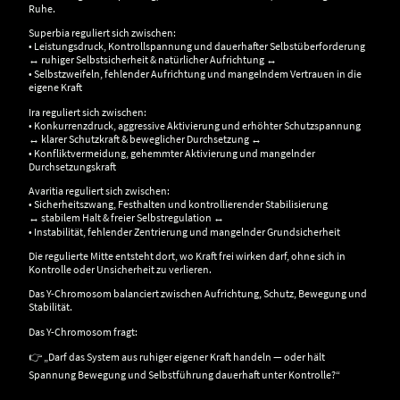
Ruhe.
Superbia reguliert sich zwischen:
• Leistungsdruck, Kontrollspannung und dauerhafter Selbstüberforderung
↔ ruhiger Selbstsicherheit & natürlicher Aufrichtung ↔
• Selbstzweifeln, fehlender Aufrichtung und mangelndem Vertrauen in die
eigene Kraft
Ira reguliert sich zwischen:
• Konkurrenzdruck, aggressive Aktivierung und erhöhter Schutzspannung
↔ klarer Schutzkraft & beweglicher Durchsetzung ↔
• Konfliktvermeidung, gehemmter Aktivierung und mangelnder
Durchsetzungskraft
Avaritia reguliert sich zwischen:
• Sicherheitszwang, Festhalten und kontrollierender Stabilisierung
↔ stabilem Halt & freier Selbstregulation ↔
• Instabilität, fehlender Zentrierung und mangelnder Grundsicherheit
Die regulierte Mitte entsteht dort, wo Kraft frei wirken darf, ohne sich in
Kontrolle oder Unsicherheit zu verlieren.
Das Y-Chromosom balanciert zwischen Aufrichtung, Schutz, Bewegung und
Stabilität.
Das Y-Chromosom fragt:
👉 „Darf das System aus ruhiger eigener Kraft handeln — oder hält
Spannung Bewegung und Selbstführung dauerhaft unter Kontrolle?“