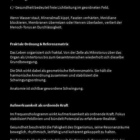
👉 Gesundheit bedeutet freie Lichtleitung im geordneten Feld.
Wenn Wasser staut, Mineralmaß kippt, Faszien verhärten, Meridiane
blockieren, Membranen überreizen oder Nerven überladen, verliert der
Mensch-Torus an Durchlässigkeit.
Fraktale Ordnung & Referenzmatrix
Das Leben organisiert sich fraktal. Von der Zelle als Mikrotorus über das
Organ als Untertorus bis zum Gesamtmenschen wiederholt sich dieselbe
Grundbewegung.
Die DNA wirkt dabei als geometrische Referenzmatrix. Sie hält die
harmonische Anordnung zusammen und stabilisiert die
Schwingungsordnung.
Anatomie ist sichtbar gewordene Schwingung.
Aufmerksamkeit als ordnende Kraft
Im Frequenzhologramm wirkt Aufmerksamkeit als ordnende Kraft. Fokus
stabilisiert Feldlinien und bündelt Potenzial zu erfahrbarer Realität.
Gesundheit beschreibt die Fähigkeit des Organismus, seine Resonanzräume
beweglich, rhythmisch, leitfähig und kohärent gekoppelt zu halten.